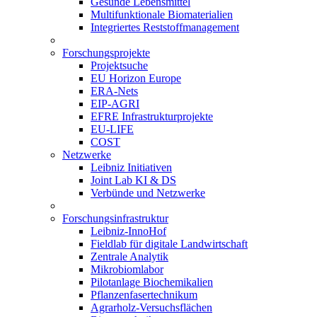
Gesunde Lebensmittel
Multifunktionale Biomaterialien
Integriertes Reststoffmanagement
Forschungsprojekte
Projektsuche
EU Horizon Europe
ERA-Nets
EIP-AGRI
EFRE Infrastrukturprojekte
EU-LIFE
COST
Netzwerke
Leibniz Initiativen
Joint Lab KI & DS
Verbünde und Netzwerke
Forschungsinfrastruktur
Leibniz-InnoHof
Fieldlab für digitale Landwirtschaft
Zentrale Analytik
Mikrobiomlabor
Pilotanlage Biochemikalien
Pflanzenfasertechnikum
Agrarholz-Versuchsflächen