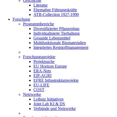
Geschichte
Literatur
Ehemalige Führungskräfte
ATB-Collection 1927-1990
Forschung
Programmbereiche
Diversifizierter Pflanzenbau
Individualisierte Tierhaltung
Gesunde Lebensmittel
Multifunktionale Biomaterialien
Integriertes Reststoffmanagement
Forschungsprojekte
Projektsuche
EU Horizon Europe
ERA-Nets
EIP-AGRI
EFRE Infrastrukturprojekte
EU-LIFE
COST
Netzwerke
Leibniz Initiativen
Joint Lab KI & DS
Verbünde und Netzwerke