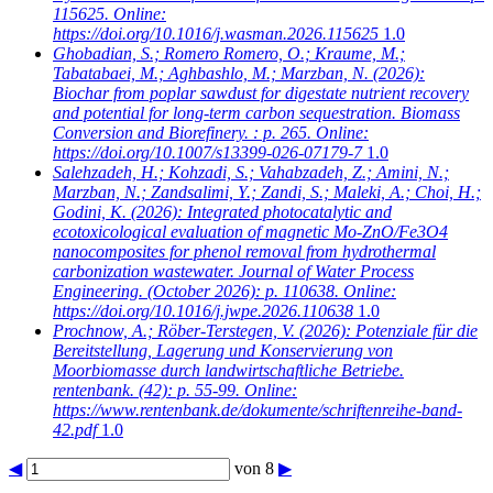
115625. Online:
https://doi.org/10.1016/j.wasman.2026.115625
1.0
Ghobadian, S.; Romero Romero, O.; Kraume, M.;
Tabatabaei, M.; Aghbashlo, M.; Marzban, N.
(2026):
Biochar from poplar sawdust for digestate nutrient recovery
and potential for long-term carbon sequestration. Biomass
Conversion and Biorefinery. : p. 265. Online:
https://doi.org/10.1007/s13399-026-07179-7
1.0
Salehzadeh, H.; Kohzadi, S.; Vahabzadeh, Z.; Amini, N.;
Marzban, N.; Zandsalimi, Y.; Zandi, S.; Maleki, A.; Choi, H.;
Godini, K.
(2026): Integrated photocatalytic and
ecotoxicological evaluation of magnetic Mo-ZnO/Fe3O4
nanocomposites for phenol removal from hydrothermal
carbonization wastewater. Journal of Water Process
Engineering. (October 2026): p. 110638. Online:
https://doi.org/10.1016/j.jwpe.2026.110638
1.0
Prochnow, A.; Röber-Terstegen, V.
(2026): Potenziale für die
Bereitstellung, Lagerung und Konservierung von
Moorbiomasse durch landwirtschaftliche Betriebe.
rentenbank. (42): p. 55-99. Online:
https://www.rentenbank.de/dokumente/schriftenreihe-band-
42.pdf
1.0
◀
von 8
▶