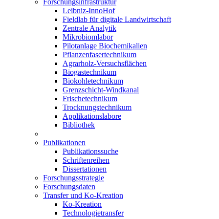
Forschungsinfrastruktur
Leibniz-InnoHof
Fieldlab für digitale Landwirtschaft
Zentrale Analytik
Mikrobiomlabor
Pilotanlage Biochemikalien
Pflanzenfasertechnikum
Agrarholz-Versuchsflächen
Biogastechnikum
Biokohletechnikum
Grenzschicht-Windkanal
Frischetechnikum
Trocknungstechnikum
Applikationslabore
Bibliothek
Publikationen
Publikationssuche
Schriftenreihen
Dissertationen
Forschungsstrategie
Forschungsdaten
Transfer und Ko-Kreation
Ko-Kreation
Technologietransfer