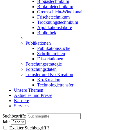
Biogastechnikum
Biokohletechnikum
Grenzschicht-Windkanal
Frischetechnikum
Trocknungstechnikum
Applikationslabore
Bibliothek
Publikationen
Publikationssuche
Schriftenreihen
Dissertationen
Forschungsstrategie
Forschungsdaten
Transfer und Ko-Kreation
Ko-Kreation
Technologietransfer
Unsere Themen
Aktuelles und Presse
Karriere
Services
Suchbegriffe
Jahr
Exakter Suchbegriff
?