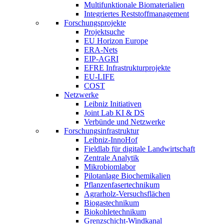
Multifunktionale Biomaterialien
Integriertes Reststoffmanagement
Forschungsprojekte
Projektsuche
EU Horizon Europe
ERA-Nets
EIP-AGRI
EFRE Infrastrukturprojekte
EU-LIFE
COST
Netzwerke
Leibniz Initiativen
Joint Lab KI & DS
Verbünde und Netzwerke
Forschungsinfrastruktur
Leibniz-InnoHof
Fieldlab für digitale Landwirtschaft
Zentrale Analytik
Mikrobiomlabor
Pilotanlage Biochemikalien
Pflanzenfasertechnikum
Agrarholz-Versuchsflächen
Biogastechnikum
Biokohletechnikum
Grenzschicht-Windkanal