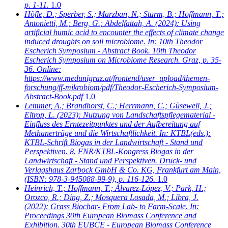
p. 1-11.
1.0
Höfle, D.; Sperber, S.; Marzban, N.; Sturm, B.; Hoffmann, T.;
Antonietti, M.; Berg, G.; Abdelfattah, A.
(2024): Using
artificial humic acid to encounter the effects of climate change
induced droughts on soil microbiome. In: 10th Theodor
Escherich Symposium - Abstract Book. 10th Theodor
Escherich Symposium on Microbiome Research. Graz, p. 35-
36. Online:
https://www.medunigraz.at/frontend/user_upload/themen-
forschung/ff-mikrobiom/pdf/Theodor-Escherich-Symposium-
Abstract-Book.pdf
1.0
Lemmer, A.; Brandhorst, C.; Herrmann, C.; Güsewell, J.;
Eltrop, L.
(2023): Nutzung von Landschaftspflegematerial -
Einfluss des Erntezeitpunktes und der Aufbereitung auf
Methanerträge und die Wirtschaftlichkeit. In: KTBL(eds.):
KTBL-Schrift Biogas in der Landwirtschaft - Stand und
Perspektiven. 8. FNR/KTBL-Kongress Biogas in der
Landwirtschaft - Stand und Perspektiven. Druck- und
Verlagshaus Zarbock GmbH & Co. KG, Frankfurt am Main,
(ISBN: 978-3-945088-99-9), p. 116-126.
1.0
Heinrich, T.; Hoffmann, T.; Álvarez-López, V.; Park, H.;
Orozco, R.; Ding, Z.; Mosquera Losada, M.; Libra, J.
(2022): Grass Biochar- From Lab- to Farm-Scale. In:
Proceedings 30th European Biomass Conference and
Exhibition. 30th EUBCE - European Biomass Conference