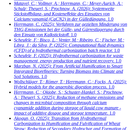
Matavel, C.; Vollmer, A.; Herrmann, C.; Meyer-Aurich, A.;
Schulz; Theuerl, S.; Prochnow, A.
(2026): Systemweite
Stickstoffbilanz- und Kosteneffekte des Einsatzes von
Calciumcyanamid (CaCN2) in der Gülledüngung.
1.0
Herrmann, C.
(2025): Verfahren zur gezielten Minderung von
THG-Emissionen bei der Gülle- und Gärrestlagerung durch
den Einsatz von Kalkstickstoff.
1.0
Scheufele, F.; Bisco, L.; Venter, M.; Ribeiro, C.; Fischer, M.;
Libra, J.; da Silva, P.
(2025): Computational fluid dynamics
(CFD) of a hydrothermal carbonization batch reactor.
1.0
Scheufele, F.
(2025): Hydrothermal carbonization for waste
management, energy production and nutrient recovery.
1.0
Marzban, N.
(2025): From Artificial Humification to Smart
Integrated Biorefineries: Turning Biomass into Climate and
Soil Solutions.
1.0
Wollschläger, T.; Römer, T.; Herrmann, C.; Focks, A.
(2025):
Hybrid models for the anaerobic digestion process.
1.0
Herrmann, C.; Okiobe, S.; Schuster-Hankel, S.; Prochnow,
A.; Theuerl, S.
(2025): Reduction of methane emissions and
changes in microbial composition through calcium
cyanamide addition during storage of liquid cow manure -
impact of additive dosage and storage temperature.
1.0
Akogun, O.
(2025): Transition from Hydrothermal
Carbonization to Humification and Fulvification of Wheat
Straw: Reduction of Secondary Hydrochar and Formation of