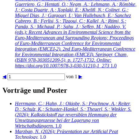
Guerriero, G.; Hentati, O.; Negm, A.; Lehmann, A.; Römbke,
J.; Costa Duarte, A.; Xoplaki, E.; Khelifi, N.; Colinet, G.;
Miguel Dias, J.; Gargouri, I.; Van Hullebusch, E.; Sanchez
Cabrero, B.; Ferlisi, S.; Tizaoui, C.; Kallel, A.; Rtimi, S.;
Panda, S.; Michaud, P.; Sahu, J.; Seffen, M.; Naddeo, V.
(eds.): Recent Advances in Environmental Science from the
Euro-Mediterranean and Surrounding Regions; Proceedings
of Euro-Mediterranean Conference for Environmental
Integration (EMCEI-2). 2nd Euro-Mediterranean Conference
for Environmental Integration (EMCEI). Springer, Cham,
(ISBN 978-303051209-5), p. 1727-1732. Online:
https://doi.org/10.1007/978-3-030-51210-1_273
1.0
◀
von 1
▶
Vorträge und Poster
Herrmann, C.; Hahn, J.; Okiobe, S.; Prochnow, A.; Reiter,
D.; Schulz, K.; Schuster-Hankel, S.; Theuerl, S.; Winkler, S.
(2026): Kalkstickstoff zur reversiblen Hemmung der
Umsetzungsprozesse bei der Lagerung von
Wirtschaftsdüngern.
1.0
Marzban, N.
(2026): Präsentation zur Artificial Peat
Technology.
1.0