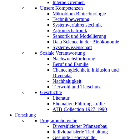
Interne Gremien
Unsere Kompetenzen
Mikrobiom Biotechnologie
Technikbewertung
Systemverfahrenstechnik
Agromechatronik
Sensorik und Modellierung
Data Science in der Bioökonomie
Systemwissenschaft
Soziale Verantwortung
Nachwuchsförderung
Beruf und Familie
Chancengleichheit, Inklusion und
Diversität
Nachhaltigkeit
Tierwohl und Tierschutz
Geschichte
Literatur
Ehemalige Führungskräfte
ATB-Collection 1927-1990
Forschung
Programmbereiche
Diversifizierter Pflanzenbau
Individualisierte Tierhaltung
Gesunde Lebensmittel