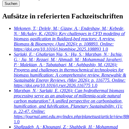
Aufsätze in referierten Fachzeitschriften
Mekonen, T.; Delele, M.; Gizaw, A.; Endeshaw, M.; Kebede,
N.; McAuley, K.
(2026): Key challenges in CFD modeling of
biomass gasification in fluidized-bed reactors: A review.
Biomass & Bioenergy. (Juni 2026): p. 108893. Online:
https://doi.org/10.1016/j.biombioe.2025.108893
1.0
Sarlaki, E.; Ghafarian Nia, S.; Hu, S.; Marzban, N.; Ischia,
G.; Jia, M.; Rezaei, M.; Ahmadi, M.; Mohammad Javaheri,
P.; Malekian, A.; Tabatabaei, M.; Aghbashlo, M.
(2026):
Progress and challenges in thermochemical technologies for
biomass humification: A comprehensive review. Renewable &
Sustainable Energy Reviews. (May 2026): p. 116775. Online:
https://doi.org/10.1016/j.rser.2026.116775
1.0
Marzban, N.; Sarlaki, E.
(2026): Can hydrothermal biomass
processing serve as an analogue of millennia-scale natural
carbon maturation? A unified perspective on carbonisation,
humification, and fulvification. Planetary Sustainability. (1):
p. 22-47. Online:
https://journal.umt.edu.my/index.php/planetsust/article/view/88
1.0
Shafizadeh, A.; Khounani, Z.; Shahbeik, H.; Mohammad