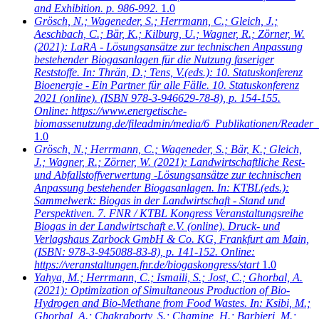
and Exhibition. p. 986-992.
1.0
Grösch, N.; Wageneder, S.; Herrmann, C.; Gleich, J.;
Aeschbach, C.; Bär, K.; Kilburg, U.; Wagner, R.; Zörner, W.
(2021): LaRA - Lösungsansätze zur technischen Anpassung
bestehender Biogasanlagen für die Nutzung faseriger
Reststoffe. In: Thrän, D.; Tens, V.(eds.): 10. Statuskonferenz
Bioenergie - Ein Partner für alle Fälle. 10. Statuskonferenz
2021 (online). (ISBN 978-3-946629-78-8), p. 154-155.
Online: https://www.energetische-
biomassenutzung.de/fileadmin/media/6_Publikationen/Reader_
1.0
Grösch, N.; Herrmann, C.; Wageneder, S.; Bär, K.; Gleich,
J.; Wagner, R.; Zörner, W.
(2021): Landwirtschaftliche Rest-
und Abfallstoffverwertung -Lösungsansätze zur technischen
Anpassung bestehender Biogasanlagen. In: KTBL(eds.):
Sammelwerk: Biogas in der Landwirtschaft - Stand und
Perspektiven. 7. FNR / KTBL Kongress Veranstaltungsreihe
Biogas in der Landwirtschaft e.V. (online). Druck- und
Verlagshaus Zarbock GmbH & Co. KG, Frankfurt am Main,
(ISBN: 978-3-945088-83-8), p. 141-152. Online:
https://veranstaltungen.fnr.de/biogaskongress/start
1.0
Yahya, M.; Herrmann, C.; Ismaili, S.; Jost, C.; Ghorbal, A.
(2021): Optimization of Simultaneous Production of Bio-
Hydrogen and Bio-Methane from Food Wastes. In: Ksibi, M.;
Ghorbal, A.; Chakraborty, S.; Chamine, H.; Barbieri, M.;