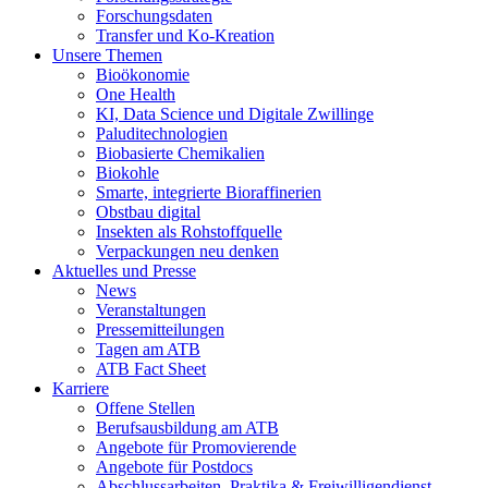
Forschungsdaten
Transfer und Ko-Kreation
Unsere Themen
Bioökonomie
One Health
KI, Data Science und Digitale Zwillinge
Paluditechnologien
Biobasierte Chemikalien
Biokohle
Smarte, integrierte Bioraffinerien
Obstbau digital
Insekten als Rohstoffquelle
Verpackungen neu denken
Aktuelles und Presse
News
Veranstaltungen
Pressemitteilungen
Tagen am ATB
ATB Fact Sheet
Karriere
Offene Stellen
Berufsausbildung am ATB
Angebote für Promovierende
Angebote für Postdocs
Abschlussarbeiten, Praktika & Freiwilligendienst