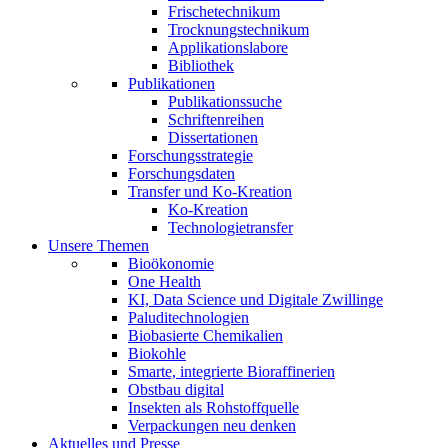
Frischetechnikum
Trocknungstechnikum
Applikationslabore
Bibliothek
Publikationen
Publikationssuche
Schriftenreihen
Dissertationen
Forschungsstrategie
Forschungsdaten
Transfer und Ko-Kreation
Ko-Kreation
Technologietransfer
Unsere Themen
Bioökonomie
One Health
KI, Data Science und Digitale Zwillinge
Paluditechnologien
Biobasierte Chemikalien
Biokohle
Smarte, integrierte Bioraffinerien
Obstbau digital
Insekten als Rohstoffquelle
Verpackungen neu denken
Aktuelles und Presse