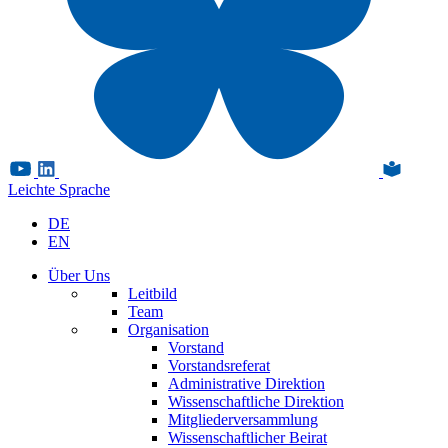
Leichte Sprache
DE
EN
Über Uns
Leitbild
Team
Organisation
Vorstand
Vorstandsreferat
Administrative Direktion
Wissenschaftliche Direktion
Mitgliederversammlung
Wissenschaftlicher Beirat