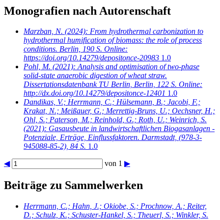
Monografien nach Autorenschaft
Marzban, N.
(2024): From hydrothermal carbonization to
hydrothermal humification of biomass: the role of process
conditions. Berlin, 190 S. Online:
https://doi.org/10.14279/depositonce-20983
1.0
Pohl, M.
(2021): Analysis and optimisation of two-phase
solid-state anaerobic digestion of wheat straw.
Dissertationsdatenbank TU Berlin, Berlin, 122 S. Online:
http://dx.doi.org/10.14279/depositonce-12401
1.0
Dandikas, V.; Herrmann, C.; Hülsemann, B.; Jacobi, F.;
Krakat, N.; Meißauer, G.; Merrettig-Bruns, U.; Oechsner, H.;
Ohl, S.; Paterson, M.; Reinhold, G.; Roth, U.; Weinrich, S.
(2021): Gasausbeute in landwirtschaftlichen Biogasanlagen -
Potenziale, Erträge, Einflussfaktoren. Darmstadt, (978-3-
945088-85-2), 84 S.
1.0
◀
von 1
▶
Beiträge zu Sammelwerken
Herrmann, C.; Hahn, J.; Okiobe, S.; Prochnow, A.; Reiter,
D.; Schulz, K.; Schuster-Hankel, S.; Theuerl, S.; Winkler, S.