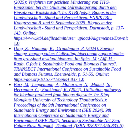
(2025): Verfahren zur gezielten Minderung von THG-
Emissionen bei der Gülleund Gärrestlagerung durch den
Einsatz von Kalkstickstoff. In: KTBL(eds.): Biogas in der
Landwirtschaft - Stand und Perspektiven. FNR/KTBL-
Kongress am 8. und 9. September 2025. Biogas in der
Landwirtschaft - Stand und Perspektiven. Darmstadt, p. 137-
143. Online:
https://www.ktbl.de/fileadmin/user_upload/Allgemeines/Dow
1.0
Ding, Z.; Hamann, K.; Grundmann, P.
(2024): Sowing
change, reaping value: Cultivating bioeconomy opportunities
from grassland residual biomass. In: Spies, M.; Alff, H.;
Raab, C.(eds.): Sustainable Food and Biomass Futures?.
TRANSECT International Conference on Sustainable Food
and Biomass Futures. Eberswalde, p. 51-55. Online:
https://doi.org/10.57741/opus4-837
1.0
Barz, M.; Lengemann, A.; Moharram, N.; Malack, S.;
Herrmann, C.; Fankhänel, K.
(2024): Utilization pathways
for biochar produced from biogas digestate. In: King
Mongkuts University of Technology Thonburi(eds.):
Proceedings of the 9th International Conference on
Sustainable Energy and Environment (SEE 2024). 9th
International Conference on Sustainable Energy and
Environment (SEE 2024): Securing a Sustainable Net-Zero
Future Now. Bangkok, Thailand, (ISBN 978-974-456-833-5),