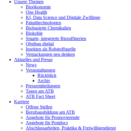
Unsere Themen
Bioökonomie
One Health
KI, Data Science und Digitale Zwillinge
Paluditechnologien
Biobasierte Chemikalien
Biokohle
Smarte, integrierte Bioraffinerien
Obstbau digital
Insekten als Rohstoffquelle
Verpackungen neu denken
Aktuelles und Presse
News
Veranstaltungen
Rückblick
Archiv
Pressemitteilungen
Tagen am ATB
ATB Fact Sheet
Karriere
Offene Stellen
Berufsausbildung am ATB
Angebote für Promovierende
Angebote für Postdocs
Abschlussarbeiten, Praktika & Freiwilligendienst