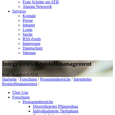
Erste Schritte am ATB
Alumni Netzwerk
Services
Kontakt
Presse
Intranet
Login
Suche
RSS-Feeds
Impressum
Datenschutz
Sitemap
Integriertes Reststoffmanagement
Foto: Rumposch/ATB
Startseite
/
Forschung
/
Programmbereiche
/
Integriertes
Reststoffmanagement
/
Über Uns
Forschung
Programmbereiche
Diversifizierter Pflanzenbau
Individualisierte Tierhaltung