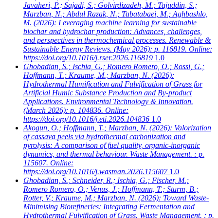
Javaheri, P.; Sajadi, S.; Golvirdizadeh, M.; Tajuddin, S.;
Marzban, N.; Abdul Razak, N.; Tabatabaei, M.; Aghbashlo,
M.
(2026): Leveraging machine learning for sustainable
biochar and hydrochar production: Advances, challenges,
and perspectives in thermochemical processes. Renewable &
Sustainable Energy Reviews. (May 2026): p. 116819. Online:
https://doi.org/10.1016/j.rser.2026.116819
1.0
Ghobadian, S.; Ischia, G.; Romero Romero, O.; Rossi, G.;
Hoffmann, T.; Kraume, M.; Marzban, N.
(2026):
Hydrothermal Humification and Fulvification of Grass for
Artificial Humic Substance Production and By-product
Applications. Environmental Technology & Innovation.
(March 2026): p. 104836. Online:
https://doi.org/10.1016/j.eti.2026.104836
1.0
Akogun, O.; Hoffmann, T.; Marzban, N.
(2026): Valorization
of cassava peels via hydrothermal carbonization and
pyrolysis: A comparison of fuel quality, organic-inorganic
dynamics, and thermal behaviour. Waste Management. : p.
115607. Online:
https://doi.org/10.1016/j.wasman.2026.115607
1.0
Ghobadian, S.; Schneider, R.; Ischia, G.; Fischer, M.;
Romero Romero, O.; Venus, J.; Hoffmann, T.; Sturm, B.;
Rotter, V.; Kraume, M.; Marzban, N.
(2026): Toward Waste-
Minimising Biorefineries: Integrating Fermentation and
Hydrothermal Fulvification of Grass. Waste Management. : p.