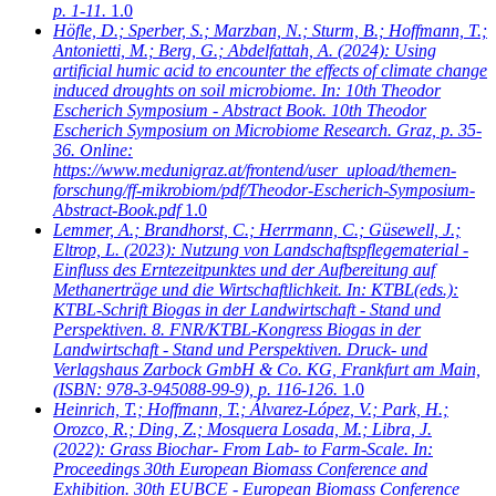
p. 1-11.
1.0
Höfle, D.; Sperber, S.; Marzban, N.; Sturm, B.; Hoffmann, T.;
Antonietti, M.; Berg, G.; Abdelfattah, A.
(2024): Using
artificial humic acid to encounter the effects of climate change
induced droughts on soil microbiome. In: 10th Theodor
Escherich Symposium - Abstract Book. 10th Theodor
Escherich Symposium on Microbiome Research. Graz, p. 35-
36. Online:
https://www.medunigraz.at/frontend/user_upload/themen-
forschung/ff-mikrobiom/pdf/Theodor-Escherich-Symposium-
Abstract-Book.pdf
1.0
Lemmer, A.; Brandhorst, C.; Herrmann, C.; Güsewell, J.;
Eltrop, L.
(2023): Nutzung von Landschaftspflegematerial -
Einfluss des Erntezeitpunktes und der Aufbereitung auf
Methanerträge und die Wirtschaftlichkeit. In: KTBL(eds.):
KTBL-Schrift Biogas in der Landwirtschaft - Stand und
Perspektiven. 8. FNR/KTBL-Kongress Biogas in der
Landwirtschaft - Stand und Perspektiven. Druck- und
Verlagshaus Zarbock GmbH & Co. KG, Frankfurt am Main,
(ISBN: 978-3-945088-99-9), p. 116-126.
1.0
Heinrich, T.; Hoffmann, T.; Álvarez-López, V.; Park, H.;
Orozco, R.; Ding, Z.; Mosquera Losada, M.; Libra, J.
(2022): Grass Biochar- From Lab- to Farm-Scale. In:
Proceedings 30th European Biomass Conference and
Exhibition. 30th EUBCE - European Biomass Conference