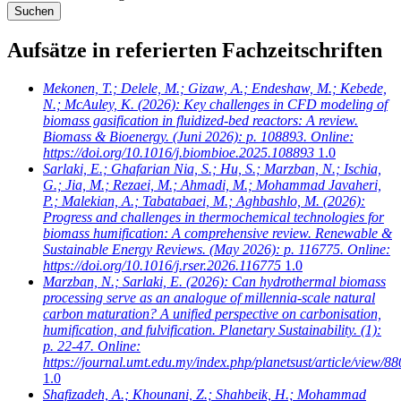
Aufsätze in referierten Fachzeitschriften
Mekonen, T.; Delele, M.; Gizaw, A.; Endeshaw, M.; Kebede,
N.; McAuley, K.
(2026): Key challenges in CFD modeling of
biomass gasification in fluidized-bed reactors: A review.
Biomass & Bioenergy. (Juni 2026): p. 108893. Online:
https://doi.org/10.1016/j.biombioe.2025.108893
1.0
Sarlaki, E.; Ghafarian Nia, S.; Hu, S.; Marzban, N.; Ischia,
G.; Jia, M.; Rezaei, M.; Ahmadi, M.; Mohammad Javaheri,
P.; Malekian, A.; Tabatabaei, M.; Aghbashlo, M.
(2026):
Progress and challenges in thermochemical technologies for
biomass humification: A comprehensive review. Renewable &
Sustainable Energy Reviews. (May 2026): p. 116775. Online:
https://doi.org/10.1016/j.rser.2026.116775
1.0
Marzban, N.; Sarlaki, E.
(2026): Can hydrothermal biomass
processing serve as an analogue of millennia-scale natural
carbon maturation? A unified perspective on carbonisation,
humification, and fulvification. Planetary Sustainability. (1):
p. 22-47. Online:
https://journal.umt.edu.my/index.php/planetsust/article/view/88
1.0
Shafizadeh, A.; Khounani, Z.; Shahbeik, H.; Mohammad