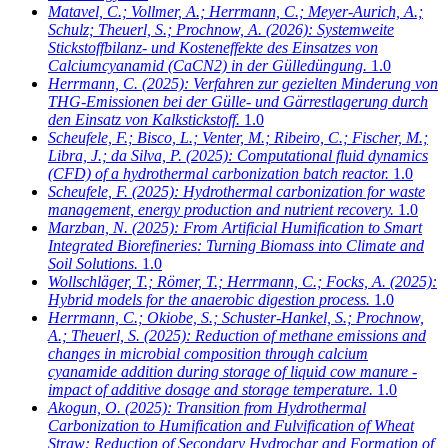
Matavel, C.; Vollmer, A.; Herrmann, C.; Meyer-Aurich, A.;
Schulz; Theuerl, S.; Prochnow, A.
(2026): Systemweite
Stickstoffbilanz- und Kosteneffekte des Einsatzes von
Calciumcyanamid (CaCN2) in der Gülledüngung.
1.0
Herrmann, C.
(2025): Verfahren zur gezielten Minderung von
THG-Emissionen bei der Gülle- und Gärrestlagerung durch
den Einsatz von Kalkstickstoff.
1.0
Scheufele, F.; Bisco, L.; Venter, M.; Ribeiro, C.; Fischer, M.;
Libra, J.; da Silva, P.
(2025): Computational fluid dynamics
(CFD) of a hydrothermal carbonization batch reactor.
1.0
Scheufele, F.
(2025): Hydrothermal carbonization for waste
management, energy production and nutrient recovery.
1.0
Marzban, N.
(2025): From Artificial Humification to Smart
Integrated Biorefineries: Turning Biomass into Climate and
Soil Solutions.
1.0
Wollschläger, T.; Römer, T.; Herrmann, C.; Focks, A.
(2025):
Hybrid models for the anaerobic digestion process.
1.0
Herrmann, C.; Okiobe, S.; Schuster-Hankel, S.; Prochnow,
A.; Theuerl, S.
(2025): Reduction of methane emissions and
changes in microbial composition through calcium
cyanamide addition during storage of liquid cow manure -
impact of additive dosage and storage temperature.
1.0
Akogun, O.
(2025): Transition from Hydrothermal
Carbonization to Humification and Fulvification of Wheat
Straw: Reduction of Secondary Hydrochar and Formation of