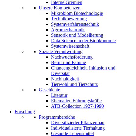
Interne Gremien
Unsere Kompetenzen
Mikrobiom Biotechnologie
Technikbewertung
Systemverfahrenstechnik
Agromechatronik
Sensorik und Modellierung
Data Science in der Bioökonomie
Systemwissenschaft
Soziale Verantwortung
Nachwuchsförderung
Beruf und Familie
Chancengleichheit, Inklusion und
Diversität
Nachhaltigkeit
Tierwohl und Tierschutz
Geschichte
Literatur
Ehemalige Führungskräfte
ATB-Collection 1927-1990
Forschung
Programmbereiche
Diversifizierter Pflanzenbau
Individualisierte Tierhaltung
Gesunde Lebensmittel