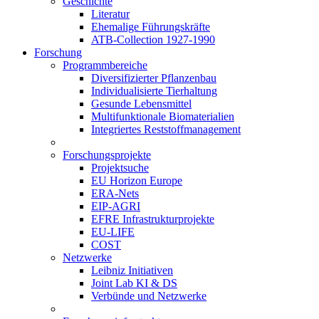
Geschichte
Literatur
Ehemalige Führungskräfte
ATB-Collection 1927-1990
Forschung
Programmbereiche
Diversifizierter Pflanzenbau
Individualisierte Tierhaltung
Gesunde Lebensmittel
Multifunktionale Biomaterialien
Integriertes Reststoffmanagement
Forschungsprojekte
Projektsuche
EU Horizon Europe
ERA-Nets
EIP-AGRI
EFRE Infrastrukturprojekte
EU-LIFE
COST
Netzwerke
Leibniz Initiativen
Joint Lab KI & DS
Verbünde und Netzwerke