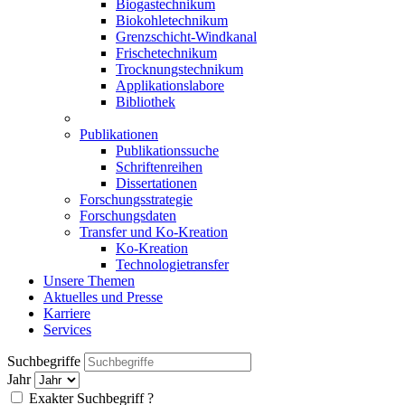
Biogastechnikum
Biokohletechnikum
Grenzschicht-Windkanal
Frischetechnikum
Trocknungstechnikum
Applikationslabore
Bibliothek
Publikationen
Publikationssuche
Schriftenreihen
Dissertationen
Forschungsstrategie
Forschungsdaten
Transfer und Ko-Kreation
Ko-Kreation
Technologietransfer
Unsere Themen
Aktuelles und Presse
Karriere
Services
Suchbegriffe
Jahr
Exakter Suchbegriff
?