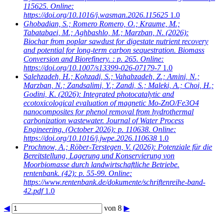
115625. Online:
https://doi.org/10.1016/j.wasman.2026.115625
1.0
Ghobadian, S.; Romero Romero, O.; Kraume, M.;
Tabatabaei, M.; Aghbashlo, M.; Marzban, N.
(2026):
Biochar from poplar sawdust for digestate nutrient recovery
and potential for long-term carbon sequestration. Biomass
Conversion and Biorefinery. : p. 265. Online:
https://doi.org/10.1007/s13399-026-07179-7
1.0
Salehzadeh, H.; Kohzadi, S.; Vahabzadeh, Z.; Amini, N.;
Marzban, N.; Zandsalimi, Y.; Zandi, S.; Maleki, A.; Choi, H.;
Godini, K.
(2026): Integrated photocatalytic and
ecotoxicological evaluation of magnetic Mo-ZnO/Fe3O4
nanocomposites for phenol removal from hydrothermal
carbonization wastewater. Journal of Water Process
Engineering. (October 2026): p. 110638. Online:
https://doi.org/10.1016/j.jwpe.2026.110638
1.0
Prochnow, A.; Röber-Terstegen, V.
(2026): Potenziale für die
Bereitstellung, Lagerung und Konservierung von
Moorbiomasse durch landwirtschaftliche Betriebe.
rentenbank. (42): p. 55-99. Online:
https://www.rentenbank.de/dokumente/schriftenreihe-band-
42.pdf
1.0
◀
von 8
▶