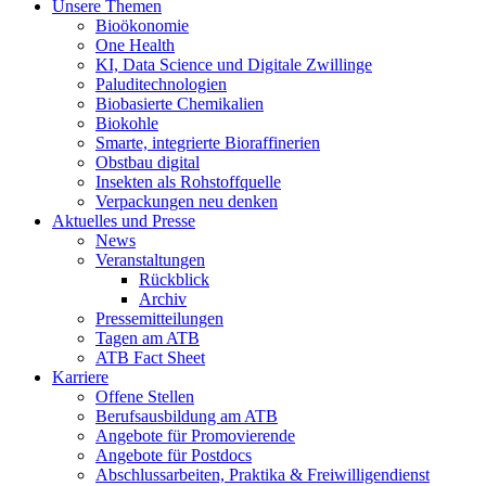
Unsere Themen
Bioökonomie
One Health
KI, Data Science und Digitale Zwillinge
Paluditechnologien
Biobasierte Chemikalien
Biokohle
Smarte, integrierte Bioraffinerien
Obstbau digital
Insekten als Rohstoffquelle
Verpackungen neu denken
Aktuelles und Presse
News
Veranstaltungen
Rückblick
Archiv
Pressemitteilungen
Tagen am ATB
ATB Fact Sheet
Karriere
Offene Stellen
Berufsausbildung am ATB
Angebote für Promovierende
Angebote für Postdocs
Abschlussarbeiten, Praktika & Freiwilligendienst