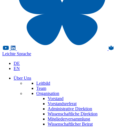
Leichte Sprache
DE
EN
Über Uns
Leitbild
Team
Organisation
Vorstand
Vorstandsreferat
Administrative Direktion
Wissenschaftliche Direktion
Mitgliederversammlung
Wissenschaftlicher Beirat