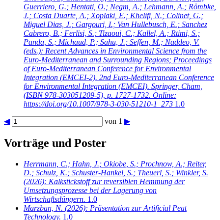
Guerriero, G.; Hentati, O.; Negm, A.; Lehmann, A.; Römbke,
J.; Costa Duarte, A.; Xoplaki, E.; Khelifi, N.; Colinet, G.;
Miguel Dias, J.; Gargouri, I.; Van Hullebusch, E.; Sanchez
Cabrero, B.; Ferlisi, S.; Tizaoui, C.; Kallel, A.; Rtimi, S.;
Panda, S.; Michaud, P.; Sahu, J.; Seffen, M.; Naddeo, V.
(eds.): Recent Advances in Environmental Science from the
Euro-Mediterranean and Surrounding Regions; Proceedings
of Euro-Mediterranean Conference for Environmental
Integration (EMCEI-2). 2nd Euro-Mediterranean Conference
for Environmental Integration (EMCEI). Springer, Cham,
(ISBN 978-303051209-5), p. 1727-1732. Online:
https://doi.org/10.1007/978-3-030-51210-1_273
1.0
◀
von 1
▶
Vorträge und Poster
Herrmann, C.; Hahn, J.; Okiobe, S.; Prochnow, A.; Reiter,
D.; Schulz, K.; Schuster-Hankel, S.; Theuerl, S.; Winkler, S.
(2026): Kalkstickstoff zur reversiblen Hemmung der
Umsetzungsprozesse bei der Lagerung von
Wirtschaftsdüngern.
1.0
Marzban, N.
(2026): Präsentation zur Artificial Peat
Technology.
1.0