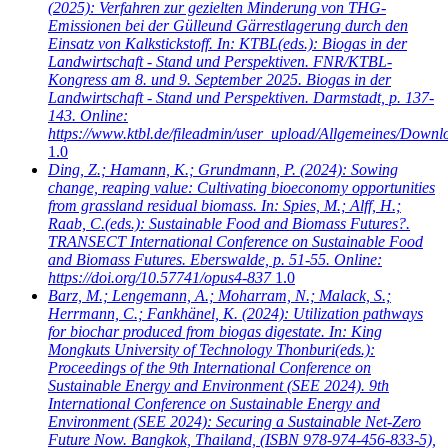
(2025): Verfahren zur gezielten Minderung von THG-
Emissionen bei der Gülleund Gärrestlagerung durch den
Einsatz von Kalkstickstoff. In: KTBL(eds.): Biogas in der
Landwirtschaft - Stand und Perspektiven. FNR/KTBL-
Kongress am 8. und 9. September 2025. Biogas in der
Landwirtschaft - Stand und Perspektiven. Darmstadt, p. 137-
143. Online:
https://www.ktbl.de/fileadmin/user_upload/Allgemeines/Dow
1.0
Ding, Z.; Hamann, K.; Grundmann, P.
(2024): Sowing
change, reaping value: Cultivating bioeconomy opportunities
from grassland residual biomass. In: Spies, M.; Alff, H.;
Raab, C.(eds.): Sustainable Food and Biomass Futures?.
TRANSECT International Conference on Sustainable Food
and Biomass Futures. Eberswalde, p. 51-55. Online:
https://doi.org/10.57741/opus4-837
1.0
Barz, M.; Lengemann, A.; Moharram, N.; Malack, S.;
Herrmann, C.; Fankhänel, K.
(2024): Utilization pathways
for biochar produced from biogas digestate. In: King
Mongkuts University of Technology Thonburi(eds.):
Proceedings of the 9th International Conference on
Sustainable Energy and Environment (SEE 2024). 9th
International Conference on Sustainable Energy and
Environment (SEE 2024): Securing a Sustainable Net-Zero
Future Now. Bangkok, Thailand, (ISBN 978-974-456-833-5),