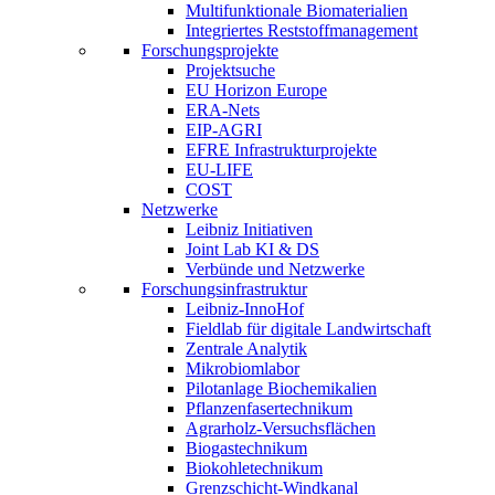
Multifunktionale Biomaterialien
Integriertes Reststoffmanagement
Forschungsprojekte
Projektsuche
EU Horizon Europe
ERA-Nets
EIP-AGRI
EFRE Infrastrukturprojekte
EU-LIFE
COST
Netzwerke
Leibniz Initiativen
Joint Lab KI & DS
Verbünde und Netzwerke
Forschungsinfrastruktur
Leibniz-InnoHof
Fieldlab für digitale Landwirtschaft
Zentrale Analytik
Mikrobiomlabor
Pilotanlage Biochemikalien
Pflanzenfasertechnikum
Agrarholz-Versuchsflächen
Biogastechnikum
Biokohletechnikum
Grenzschicht-Windkanal