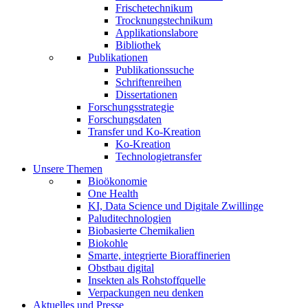
Frischetechnikum
Trocknungstechnikum
Applikationslabore
Bibliothek
Publikationen
Publikationssuche
Schriftenreihen
Dissertationen
Forschungsstrategie
Forschungsdaten
Transfer und Ko-Kreation
Ko-Kreation
Technologietransfer
Unsere Themen
Bioökonomie
One Health
KI, Data Science und Digitale Zwillinge
Paluditechnologien
Biobasierte Chemikalien
Biokohle
Smarte, integrierte Bioraffinerien
Obstbau digital
Insekten als Rohstoffquelle
Verpackungen neu denken
Aktuelles und Presse