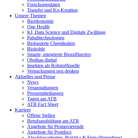
Forschungsdaten
Transfer und Ko-Kreation
Unsere Themen
Bioökonomie
One Health
KI, Data Science und Digitale Zwillinge
Paluditechnologien
Biobasierte Chemikalien
Biokohle
Smarte, integrierte Bioraffinerien
Obstbau digital
Insekten als Rohstoffquelle
Verpackungen neu denken
Aktuelles und Presse
News
Veranstaltungen
Pressemitteilungen
Tagen am ATB
ATB Fact Sheet
Karriere
Offene Stellen
Berufsausbildung am ATB
Angebote für Promovierende
Angebote für Postdocs
Abschlussarbeiten, Praktika & Freiwilligendienst