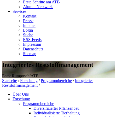
Erste Schritte am ATB
Alumni Netzwerk
Services
Kontakt
Presse
Intranet
Login
Suche
RSS-Feeds
Impressum
Datenschutz
Sitemap
Integriertes Reststoffmanagement
Foto: Rumposch/ATB
Startseite
/
Forschung
/
Programmbereiche
/
Integriertes
Reststoffmanagement
/
Über Uns
Forschung
Programmbereiche
Diversifizierter Pflanzenbau
Individualisierte Tierhaltung