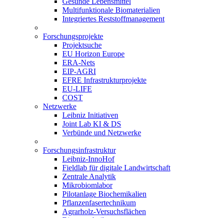
Gesunde Lebensmittel
Multifunktionale Biomaterialien
Integriertes Reststoffmanagement
Forschungsprojekte
Projektsuche
EU Horizon Europe
ERA-Nets
EIP-AGRI
EFRE Infrastrukturprojekte
EU-LIFE
COST
Netzwerke
Leibniz Initiativen
Joint Lab KI & DS
Verbünde und Netzwerke
Forschungsinfrastruktur
Leibniz-InnoHof
Fieldlab für digitale Landwirtschaft
Zentrale Analytik
Mikrobiomlabor
Pilotanlage Biochemikalien
Pflanzenfasertechnikum
Agrarholz-Versuchsflächen