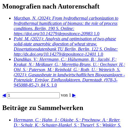
Monografien nach Autorenschaft
Marzban, N.
(2024): From hydrothermal carbonization to
hydrothermal humification of biomass: the role of process
conditions. Berlin, 190 S. Online:
https://doi.org/10.14279/depositonce-20983
1.0
Pohl, M.
(2021): Analysis and optimisation of two-phase
solid-state anaerobic digestion of wheat straw.
Dissertationsdatenbank TU Berlin, Berlin, 122 S. Online:
http://dx.doi.org/10.14279/depositonce-12401
1.0
Dandikas, V.; Herrmann, C.; Hülsemann, B.; Jacobi, F.;
Krakat, N.; Meißauer, G.; Merrettig-Bruns, U.; Oechsner, H.;
Ohl, S.; Paterson, M.; Reinhold, G.; Roth, U.; Weinrich, S.
(2021): Gasausbeute in landwirtschaftlichen Biogasanlagen -
Potenziale, Erträge, Einflussfaktoren. Darmstadt, (978-3-
945088-85-2), 84 S.
1.0
◀
von 1
▶
Beiträge zu Sammelwerken
Herrmann, C.; Hahn, J.; Okiobe, S.; Prochnow, A.; Reiter,
D.; Schulz, K.; Schuster-Hankel, S.; Theuerl, S.; Winkler, S.