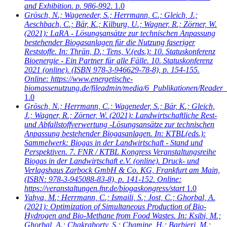
and Exhibition. p. 986-992.
1.0
Grösch, N.; Wageneder, S.; Herrmann, C.; Gleich, J.;
Aeschbach, C.; Bär, K.; Kilburg, U.; Wagner, R.; Zörner, W.
(2021): LaRA - Lösungsansätze zur technischen Anpassung
bestehender Biogasanlagen für die Nutzung faseriger
Reststoffe. In: Thrän, D.; Tens, V.(eds.): 10. Statuskonferenz
Bioenergie - Ein Partner für alle Fälle. 10. Statuskonferenz
2021 (online). (ISBN 978-3-946629-78-8), p. 154-155.
Online: https://www.energetische-
biomassenutzung.de/fileadmin/media/6_Publikationen/Reader_
1.0
Grösch, N.; Herrmann, C.; Wageneder, S.; Bär, K.; Gleich,
J.; Wagner, R.; Zörner, W.
(2021): Landwirtschaftliche Rest-
und Abfallstoffverwertung -Lösungsansätze zur technischen
Anpassung bestehender Biogasanlagen. In: KTBL(eds.):
Sammelwerk: Biogas in der Landwirtschaft - Stand und
Perspektiven. 7. FNR / KTBL Kongress Veranstaltungsreihe
Biogas in der Landwirtschaft e.V. (online). Druck- und
Verlagshaus Zarbock GmbH & Co. KG, Frankfurt am Main,
(ISBN: 978-3-945088-83-8), p. 141-152. Online:
https://veranstaltungen.fnr.de/biogaskongress/start
1.0
Yahya, M.; Herrmann, C.; Ismaili, S.; Jost, C.; Ghorbal, A.
(2021): Optimization of Simultaneous Production of Bio-
Hydrogen and Bio-Methane from Food Wastes. In: Ksibi, M.;
Ghorbal, A.; Chakraborty, S.; Chamine, H.; Barbieri, M.;