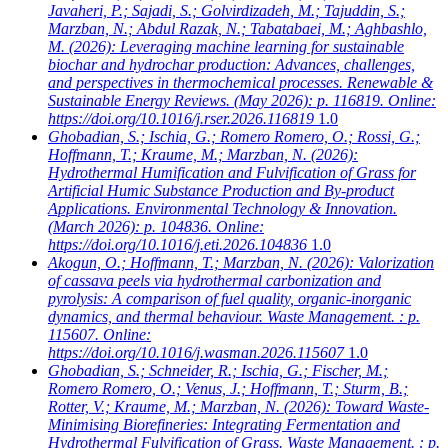
Javaheri, P.; Sajadi, S.; Golvirdizadeh, M.; Tajuddin, S.;
Marzban, N.; Abdul Razak, N.; Tabatabaei, M.; Aghbashlo,
M.
(2026): Leveraging machine learning for sustainable
biochar and hydrochar production: Advances, challenges,
and perspectives in thermochemical processes. Renewable &
Sustainable Energy Reviews. (May 2026): p. 116819. Online:
https://doi.org/10.1016/j.rser.2026.116819
1.0
Ghobadian, S.; Ischia, G.; Romero Romero, O.; Rossi, G.;
Hoffmann, T.; Kraume, M.; Marzban, N.
(2026):
Hydrothermal Humification and Fulvification of Grass for
Artificial Humic Substance Production and By-product
Applications. Environmental Technology & Innovation.
(March 2026): p. 104836. Online:
https://doi.org/10.1016/j.eti.2026.104836
1.0
Akogun, O.; Hoffmann, T.; Marzban, N.
(2026): Valorization
of cassava peels via hydrothermal carbonization and
pyrolysis: A comparison of fuel quality, organic-inorganic
dynamics, and thermal behaviour. Waste Management. : p.
115607. Online:
https://doi.org/10.1016/j.wasman.2026.115607
1.0
Ghobadian, S.; Schneider, R.; Ischia, G.; Fischer, M.;
Romero Romero, O.; Venus, J.; Hoffmann, T.; Sturm, B.;
Rotter, V.; Kraume, M.; Marzban, N.
(2026): Toward Waste-
Minimising Biorefineries: Integrating Fermentation and
Hydrothermal Fulvification of Grass. Waste Management. : p.