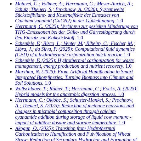
Matavel, C.; Vollmer, A.; Herrmann, C.; Meyer-Aurich, A.;
Schulz; Theuerl, S.; Prochnow, A.
(2026): Systemweite
Stickstoffbilanz- und Kosteneffekte des Einsatzes von
Calciumcyanamid (CaCN2) in der Gülledüngung.
1.0
Herrmann, C.
(2025): Verfahren zur gezielten Minderung von
THG-Emissionen bei der Gülle- und Gärrestlagerung durch
den Einsatz von Kalkstickstoff.
1.0
Scheufele, F.; Bisco, L.; Venter, M.; Ribeiro, C.; Fischer, M.;
Libra, J.; da Silva, P.
(2025): Computational fluid dynamics
(CFD) of a hydrothermal carbonization batch reactor.
1.0
Scheufele, F.
(2025): Hydrothermal carbonization for waste
management, energy production and nutrient recovery.
1.0
Marzban, N.
(2025): From Artificial Humification to Smart
Integrated Biorefineries: Turning Biomass into Climate and
Soil Solutions.
1.0
Wollschläger, T.; Römer, T.; Herrmann, C.; Focks, A.
(2025):
Hybrid models for the anaerobic digestion process.
1.0
Herrmann, C.; Okiobe, S.; Schuster-Hankel, S.; Prochnow,
A.; Theuerl, S.
(2025): Reduction of methane emissions and
changes in microbial composition through calcium
cyanamide addition during storage of liquid cow manure -
impact of additive dosage and storage temperature.
1.0
Akogun, O.
(2025): Transition from Hydrothermal
Carbonization to Humification and Fulvification of Wheat
Straw: Reduction of Secondary Hydrochar and Formation of