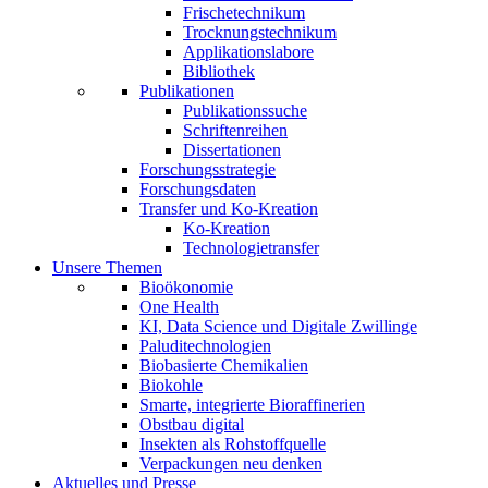
Frischetechnikum
Trocknungstechnikum
Applikationslabore
Bibliothek
Publikationen
Publikationssuche
Schriftenreihen
Dissertationen
Forschungsstrategie
Forschungsdaten
Transfer und Ko-Kreation
Ko-Kreation
Technologietransfer
Unsere Themen
Bioökonomie
One Health
KI, Data Science und Digitale Zwillinge
Paluditechnologien
Biobasierte Chemikalien
Biokohle
Smarte, integrierte Bioraffinerien
Obstbau digital
Insekten als Rohstoffquelle
Verpackungen neu denken
Aktuelles und Presse