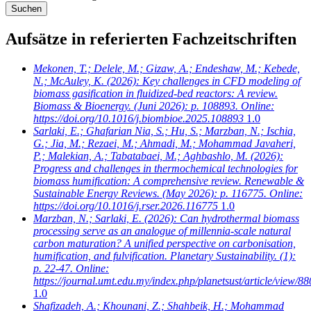
Aufsätze in referierten Fachzeitschriften
Mekonen, T.; Delele, M.; Gizaw, A.; Endeshaw, M.; Kebede,
N.; McAuley, K.
(2026): Key challenges in CFD modeling of
biomass gasification in fluidized-bed reactors: A review.
Biomass & Bioenergy. (Juni 2026): p. 108893. Online:
https://doi.org/10.1016/j.biombioe.2025.108893
1.0
Sarlaki, E.; Ghafarian Nia, S.; Hu, S.; Marzban, N.; Ischia,
G.; Jia, M.; Rezaei, M.; Ahmadi, M.; Mohammad Javaheri,
P.; Malekian, A.; Tabatabaei, M.; Aghbashlo, M.
(2026):
Progress and challenges in thermochemical technologies for
biomass humification: A comprehensive review. Renewable &
Sustainable Energy Reviews. (May 2026): p. 116775. Online:
https://doi.org/10.1016/j.rser.2026.116775
1.0
Marzban, N.; Sarlaki, E.
(2026): Can hydrothermal biomass
processing serve as an analogue of millennia-scale natural
carbon maturation? A unified perspective on carbonisation,
humification, and fulvification. Planetary Sustainability. (1):
p. 22-47. Online:
https://journal.umt.edu.my/index.php/planetsust/article/view/88
1.0
Shafizadeh, A.; Khounani, Z.; Shahbeik, H.; Mohammad