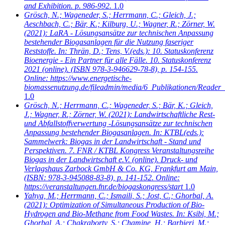
and Exhibition. p. 986-992.
1.0
Grösch, N.; Wageneder, S.; Herrmann, C.; Gleich, J.;
Aeschbach, C.; Bär, K.; Kilburg, U.; Wagner, R.; Zörner, W.
(2021): LaRA - Lösungsansätze zur technischen Anpassung
bestehender Biogasanlagen für die Nutzung faseriger
Reststoffe. In: Thrän, D.; Tens, V.(eds.): 10. Statuskonferenz
Bioenergie - Ein Partner für alle Fälle. 10. Statuskonferenz
2021 (online). (ISBN 978-3-946629-78-8), p. 154-155.
Online: https://www.energetische-
biomassenutzung.de/fileadmin/media/6_Publikationen/Reader_
1.0
Grösch, N.; Herrmann, C.; Wageneder, S.; Bär, K.; Gleich,
J.; Wagner, R.; Zörner, W.
(2021): Landwirtschaftliche Rest-
und Abfallstoffverwertung -Lösungsansätze zur technischen
Anpassung bestehender Biogasanlagen. In: KTBL(eds.):
Sammelwerk: Biogas in der Landwirtschaft - Stand und
Perspektiven. 7. FNR / KTBL Kongress Veranstaltungsreihe
Biogas in der Landwirtschaft e.V. (online). Druck- und
Verlagshaus Zarbock GmbH & Co. KG, Frankfurt am Main,
(ISBN: 978-3-945088-83-8), p. 141-152. Online:
https://veranstaltungen.fnr.de/biogaskongress/start
1.0
Yahya, M.; Herrmann, C.; Ismaili, S.; Jost, C.; Ghorbal, A.
(2021): Optimization of Simultaneous Production of Bio-
Hydrogen and Bio-Methane from Food Wastes. In: Ksibi, M.;
Ghorbal, A.; Chakraborty, S.; Chamine, H.; Barbieri, M.;