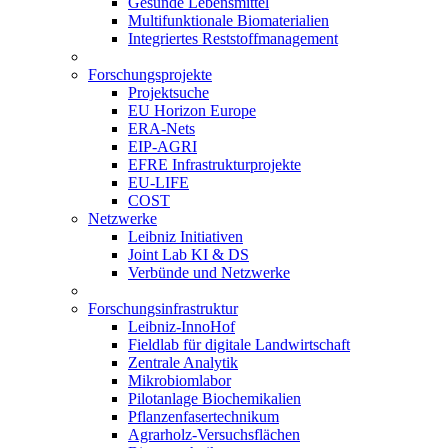
Gesunde Lebensmittel
Multifunktionale Biomaterialien
Integriertes Reststoffmanagement
Forschungsprojekte
Projektsuche
EU Horizon Europe
ERA-Nets
EIP-AGRI
EFRE Infrastrukturprojekte
EU-LIFE
COST
Netzwerke
Leibniz Initiativen
Joint Lab KI & DS
Verbünde und Netzwerke
Forschungsinfrastruktur
Leibniz-InnoHof
Fieldlab für digitale Landwirtschaft
Zentrale Analytik
Mikrobiomlabor
Pilotanlage Biochemikalien
Pflanzenfasertechnikum
Agrarholz-Versuchsflächen