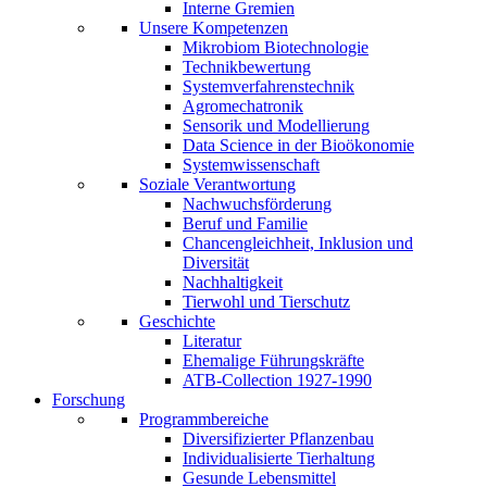
Interne Gremien
Unsere Kompetenzen
Mikrobiom Biotechnologie
Technikbewertung
Systemverfahrenstechnik
Agromechatronik
Sensorik und Modellierung
Data Science in der Bioökonomie
Systemwissenschaft
Soziale Verantwortung
Nachwuchsförderung
Beruf und Familie
Chancengleichheit, Inklusion und
Diversität
Nachhaltigkeit
Tierwohl und Tierschutz
Geschichte
Literatur
Ehemalige Führungskräfte
ATB-Collection 1927-1990
Forschung
Programmbereiche
Diversifizierter Pflanzenbau
Individualisierte Tierhaltung
Gesunde Lebensmittel