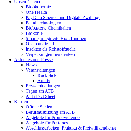
Unsere Themen
Bioökonomie
One Health
KI, Data Science und Digitale Zwillinge
Paluditechnologien
Biobasierte Chemikalien
Biokohle
Smarte, integrierte Bioraffinerien
Obstbau digital
Insekten als Rohstoffquelle
Verpackungen neu denken
Aktuelles und Presse
News
Veranstaltungen
Rückblick
Archiv
Pressemitteilungen
Tagen am ATB
ATB Fact Sheet
Karriere
Offene Stellen
Berufsausbildung am ATB
Angebote für Promovierende
Angebote für Postdocs
Abschlussarbeiten, Praktika & Freiwilligendienst