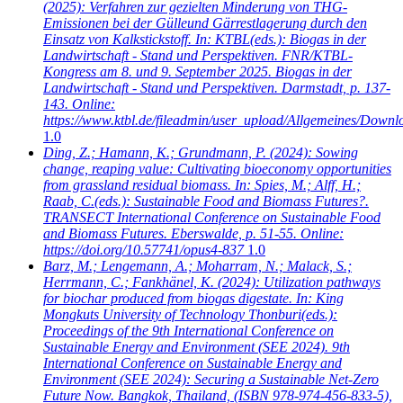
(2025): Verfahren zur gezielten Minderung von THG-
Emissionen bei der Gülleund Gärrestlagerung durch den
Einsatz von Kalkstickstoff. In: KTBL(eds.): Biogas in der
Landwirtschaft - Stand und Perspektiven. FNR/KTBL-
Kongress am 8. und 9. September 2025. Biogas in der
Landwirtschaft - Stand und Perspektiven. Darmstadt, p. 137-
143. Online:
https://www.ktbl.de/fileadmin/user_upload/Allgemeines/Dow
1.0
Ding, Z.; Hamann, K.; Grundmann, P.
(2024): Sowing
change, reaping value: Cultivating bioeconomy opportunities
from grassland residual biomass. In: Spies, M.; Alff, H.;
Raab, C.(eds.): Sustainable Food and Biomass Futures?.
TRANSECT International Conference on Sustainable Food
and Biomass Futures. Eberswalde, p. 51-55. Online:
https://doi.org/10.57741/opus4-837
1.0
Barz, M.; Lengemann, A.; Moharram, N.; Malack, S.;
Herrmann, C.; Fankhänel, K.
(2024): Utilization pathways
for biochar produced from biogas digestate. In: King
Mongkuts University of Technology Thonburi(eds.):
Proceedings of the 9th International Conference on
Sustainable Energy and Environment (SEE 2024). 9th
International Conference on Sustainable Energy and
Environment (SEE 2024): Securing a Sustainable Net-Zero
Future Now. Bangkok, Thailand, (ISBN 978-974-456-833-5),