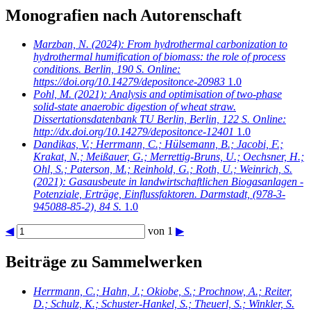
Monografien nach Autorenschaft
Marzban, N.
(2024): From hydrothermal carbonization to
hydrothermal humification of biomass: the role of process
conditions. Berlin, 190 S. Online:
https://doi.org/10.14279/depositonce-20983
1.0
Pohl, M.
(2021): Analysis and optimisation of two-phase
solid-state anaerobic digestion of wheat straw.
Dissertationsdatenbank TU Berlin, Berlin, 122 S. Online:
http://dx.doi.org/10.14279/depositonce-12401
1.0
Dandikas, V.; Herrmann, C.; Hülsemann, B.; Jacobi, F.;
Krakat, N.; Meißauer, G.; Merrettig-Bruns, U.; Oechsner, H.;
Ohl, S.; Paterson, M.; Reinhold, G.; Roth, U.; Weinrich, S.
(2021): Gasausbeute in landwirtschaftlichen Biogasanlagen -
Potenziale, Erträge, Einflussfaktoren. Darmstadt, (978-3-
945088-85-2), 84 S.
1.0
◀
von 1
▶
Beiträge zu Sammelwerken
Herrmann, C.; Hahn, J.; Okiobe, S.; Prochnow, A.; Reiter,
D.; Schulz, K.; Schuster-Hankel, S.; Theuerl, S.; Winkler, S.