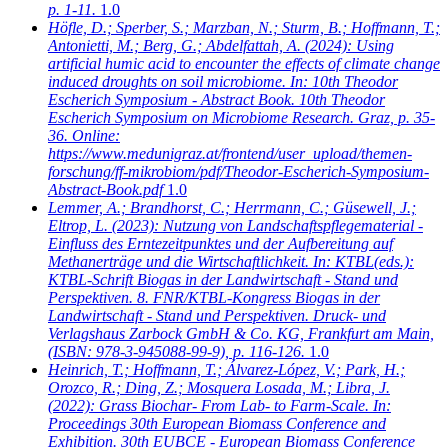
p. 1-11.
1.0
Höfle, D.; Sperber, S.; Marzban, N.; Sturm, B.; Hoffmann, T.;
Antonietti, M.; Berg, G.; Abdelfattah, A.
(2024): Using
artificial humic acid to encounter the effects of climate change
induced droughts on soil microbiome. In: 10th Theodor
Escherich Symposium - Abstract Book. 10th Theodor
Escherich Symposium on Microbiome Research. Graz, p. 35-
36. Online:
https://www.medunigraz.at/frontend/user_upload/themen-
forschung/ff-mikrobiom/pdf/Theodor-Escherich-Symposium-
Abstract-Book.pdf
1.0
Lemmer, A.; Brandhorst, C.; Herrmann, C.; Güsewell, J.;
Eltrop, L.
(2023): Nutzung von Landschaftspflegematerial -
Einfluss des Erntezeitpunktes und der Aufbereitung auf
Methanerträge und die Wirtschaftlichkeit. In: KTBL(eds.):
KTBL-Schrift Biogas in der Landwirtschaft - Stand und
Perspektiven. 8. FNR/KTBL-Kongress Biogas in der
Landwirtschaft - Stand und Perspektiven. Druck- und
Verlagshaus Zarbock GmbH & Co. KG, Frankfurt am Main,
(ISBN: 978-3-945088-99-9), p. 116-126.
1.0
Heinrich, T.; Hoffmann, T.; Álvarez-López, V.; Park, H.;
Orozco, R.; Ding, Z.; Mosquera Losada, M.; Libra, J.
(2022): Grass Biochar- From Lab- to Farm-Scale. In:
Proceedings 30th European Biomass Conference and
Exhibition. 30th EUBCE - European Biomass Conference