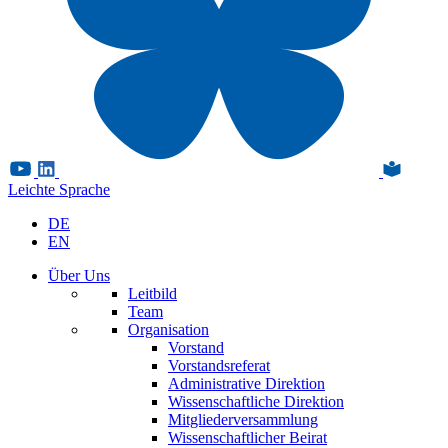
Leichte Sprache
DE
EN
Über Uns
Leitbild
Team
Organisation
Vorstand
Vorstandsreferat
Administrative Direktion
Wissenschaftliche Direktion
Mitgliederversammlung
Wissenschaftlicher Beirat