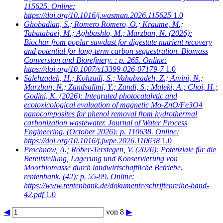
115625. Online:
https://doi.org/10.1016/j.wasman.2026.115625
1.0
Ghobadian, S.; Romero Romero, O.; Kraume, M.;
Tabatabaei, M.; Aghbashlo, M.; Marzban, N.
(2026):
Biochar from poplar sawdust for digestate nutrient recovery
and potential for long-term carbon sequestration. Biomass
Conversion and Biorefinery. : p. 265. Online:
https://doi.org/10.1007/s13399-026-07179-7
1.0
Salehzadeh, H.; Kohzadi, S.; Vahabzadeh, Z.; Amini, N.;
Marzban, N.; Zandsalimi, Y.; Zandi, S.; Maleki, A.; Choi, H.;
Godini, K.
(2026): Integrated photocatalytic and
ecotoxicological evaluation of magnetic Mo-ZnO/Fe3O4
nanocomposites for phenol removal from hydrothermal
carbonization wastewater. Journal of Water Process
Engineering. (October 2026): p. 110638. Online:
https://doi.org/10.1016/j.jwpe.2026.110638
1.0
Prochnow, A.; Röber-Terstegen, V.
(2026): Potenziale für die
Bereitstellung, Lagerung und Konservierung von
Moorbiomasse durch landwirtschaftliche Betriebe.
rentenbank. (42): p. 55-99. Online:
https://www.rentenbank.de/dokumente/schriftenreihe-band-
42.pdf
1.0
◀
von 8
▶