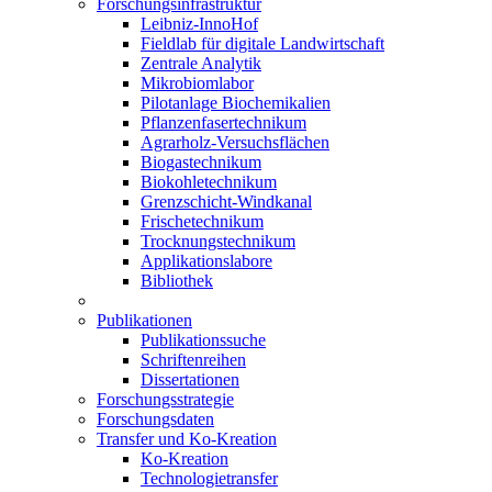
Forschungsinfrastruktur
Leibniz-InnoHof
Fieldlab für digitale Landwirtschaft
Zentrale Analytik
Mikrobiomlabor
Pilotanlage Biochemikalien
Pflanzenfasertechnikum
Agrarholz-Versuchsflächen
Biogastechnikum
Biokohletechnikum
Grenzschicht-Windkanal
Frischetechnikum
Trocknungstechnikum
Applikationslabore
Bibliothek
Publikationen
Publikationssuche
Schriftenreihen
Dissertationen
Forschungsstrategie
Forschungsdaten
Transfer und Ko-Kreation
Ko-Kreation
Technologietransfer