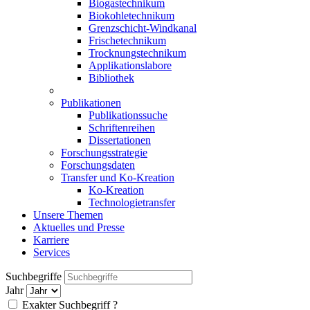
Biogastechnikum
Biokohletechnikum
Grenzschicht-Windkanal
Frischetechnikum
Trocknungstechnikum
Applikationslabore
Bibliothek
Publikationen
Publikationssuche
Schriftenreihen
Dissertationen
Forschungsstrategie
Forschungsdaten
Transfer und Ko-Kreation
Ko-Kreation
Technologietransfer
Unsere Themen
Aktuelles und Presse
Karriere
Services
Suchbegriffe
Jahr
Exakter Suchbegriff
?