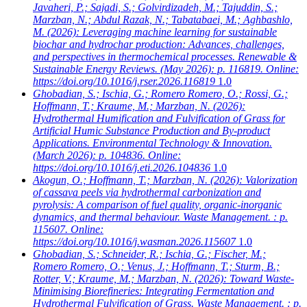
Javaheri, P.; Sajadi, S.; Golvirdizadeh, M.; Tajuddin, S.;
Marzban, N.; Abdul Razak, N.; Tabatabaei, M.; Aghbashlo,
M.
(2026): Leveraging machine learning for sustainable
biochar and hydrochar production: Advances, challenges,
and perspectives in thermochemical processes. Renewable &
Sustainable Energy Reviews. (May 2026): p. 116819. Online:
https://doi.org/10.1016/j.rser.2026.116819
1.0
Ghobadian, S.; Ischia, G.; Romero Romero, O.; Rossi, G.;
Hoffmann, T.; Kraume, M.; Marzban, N.
(2026):
Hydrothermal Humification and Fulvification of Grass for
Artificial Humic Substance Production and By-product
Applications. Environmental Technology & Innovation.
(March 2026): p. 104836. Online:
https://doi.org/10.1016/j.eti.2026.104836
1.0
Akogun, O.; Hoffmann, T.; Marzban, N.
(2026): Valorization
of cassava peels via hydrothermal carbonization and
pyrolysis: A comparison of fuel quality, organic-inorganic
dynamics, and thermal behaviour. Waste Management. : p.
115607. Online:
https://doi.org/10.1016/j.wasman.2026.115607
1.0
Ghobadian, S.; Schneider, R.; Ischia, G.; Fischer, M.;
Romero Romero, O.; Venus, J.; Hoffmann, T.; Sturm, B.;
Rotter, V.; Kraume, M.; Marzban, N.
(2026): Toward Waste-
Minimising Biorefineries: Integrating Fermentation and
Hydrothermal Fulvification of Grass. Waste Management. : p.