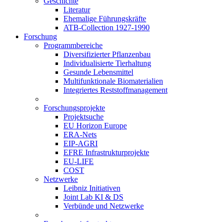
Geschichte
Literatur
Ehemalige Führungskräfte
ATB-Collection 1927-1990
Forschung
Programmbereiche
Diversifizierter Pflanzenbau
Individualisierte Tierhaltung
Gesunde Lebensmittel
Multifunktionale Biomaterialien
Integriertes Reststoffmanagement
Forschungsprojekte
Projektsuche
EU Horizon Europe
ERA-Nets
EIP-AGRI
EFRE Infrastrukturprojekte
EU-LIFE
COST
Netzwerke
Leibniz Initiativen
Joint Lab KI & DS
Verbünde und Netzwerke