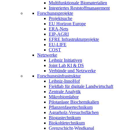
Multifunktionale Biomaterialien
Integriertes Reststoffmanagement
Forschungsprojekte
Projektsuche
EU Horizon Europe
ERA-Nets
EIP-AGRI
EFRE Infrastrukturprojekte
EU-LIFE
COST
Netzwerke
Leibniz Initiativen
Joint Lab KI & DS
Verbünde und Netzwerke
Forschungsinfrastruktur
Leibniz-InnoHof
Fieldlab für digitale Landwirtschaft
Zentrale Analytik
Mikrobiomlabor
Pilotanlage Biochemikalien
Pflanzenfasertechnikum
Agrarholz-Versuchsflächen
Biogastechnikum
Biokohletechnikum
Grenzschicht-Windkanal