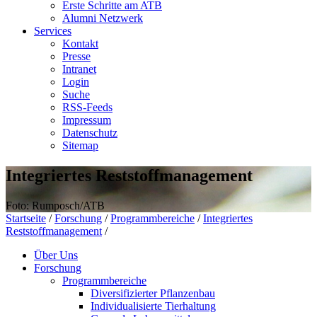
Erste Schritte am ATB
Alumni Netzwerk
Services
Kontakt
Presse
Intranet
Login
Suche
RSS-Feeds
Impressum
Datenschutz
Sitemap
Integriertes Reststoffmanagement
Foto: Rumposch/ATB
Startseite
/
Forschung
/
Programmbereiche
/
Integriertes
Reststoffmanagement
/
Über Uns
Forschung
Programmbereiche
Diversifizierter Pflanzenbau
Individualisierte Tierhaltung