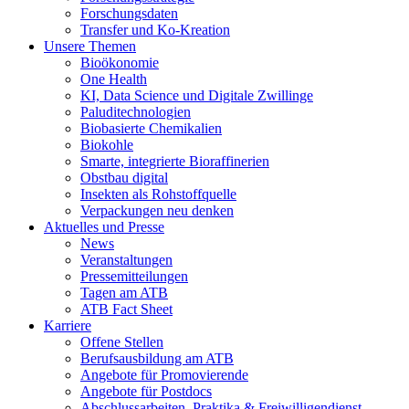
Forschungsdaten
Transfer und Ko-Kreation
Unsere Themen
Bioökonomie
One Health
KI, Data Science und Digitale Zwillinge
Paluditechnologien
Biobasierte Chemikalien
Biokohle
Smarte, integrierte Bioraffinerien
Obstbau digital
Insekten als Rohstoffquelle
Verpackungen neu denken
Aktuelles und Presse
News
Veranstaltungen
Pressemitteilungen
Tagen am ATB
ATB Fact Sheet
Karriere
Offene Stellen
Berufsausbildung am ATB
Angebote für Promovierende
Angebote für Postdocs
Abschlussarbeiten, Praktika & Freiwilligendienst