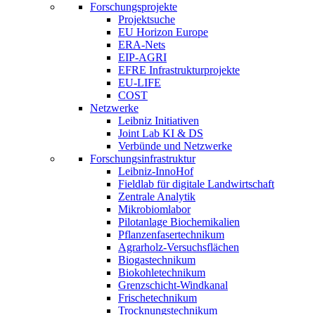
Forschungsprojekte
Projektsuche
EU Horizon Europe
ERA-Nets
EIP-AGRI
EFRE Infrastrukturprojekte
EU-LIFE
COST
Netzwerke
Leibniz Initiativen
Joint Lab KI & DS
Verbünde und Netzwerke
Forschungsinfrastruktur
Leibniz-InnoHof
Fieldlab für digitale Landwirtschaft
Zentrale Analytik
Mikrobiomlabor
Pilotanlage Biochemikalien
Pflanzenfasertechnikum
Agrarholz-Versuchsflächen
Biogastechnikum
Biokohletechnikum
Grenzschicht-Windkanal
Frischetechnikum
Trocknungstechnikum