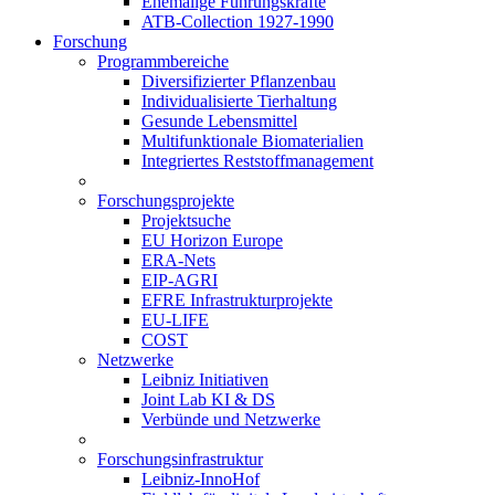
Ehemalige Führungskräfte
ATB-Collection 1927-1990
Forschung
Programmbereiche
Diversifizierter Pflanzenbau
Individualisierte Tierhaltung
Gesunde Lebensmittel
Multifunktionale Biomaterialien
Integriertes Reststoffmanagement
Forschungsprojekte
Projektsuche
EU Horizon Europe
ERA-Nets
EIP-AGRI
EFRE Infrastrukturprojekte
EU-LIFE
COST
Netzwerke
Leibniz Initiativen
Joint Lab KI & DS
Verbünde und Netzwerke
Forschungsinfrastruktur
Leibniz-InnoHof