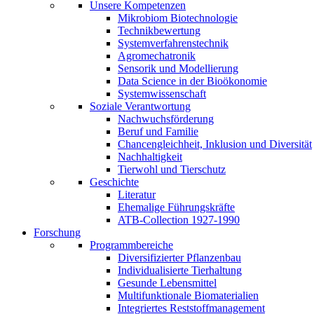
Unsere Kompetenzen
Mikrobiom Biotechnologie
Technikbewertung
Systemverfahrenstechnik
Agromechatronik
Sensorik und Modellierung
Data Science in der Bioökonomie
Systemwissenschaft
Soziale Verantwortung
Nachwuchsförderung
Beruf und Familie
Chancengleichheit, Inklusion und Diversität
Nachhaltigkeit
Tierwohl und Tierschutz
Geschichte
Literatur
Ehemalige Führungskräfte
ATB-Collection 1927-1990
Forschung
Programmbereiche
Diversifizierter Pflanzenbau
Individualisierte Tierhaltung
Gesunde Lebensmittel
Multifunktionale Biomaterialien
Integriertes Reststoffmanagement