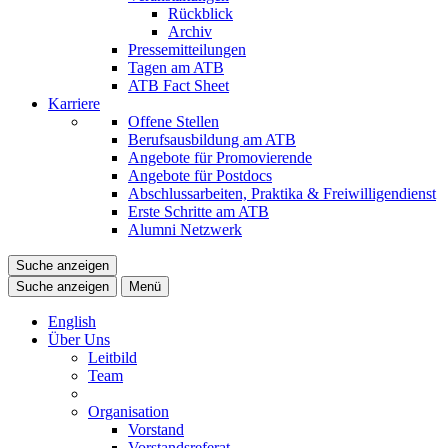
Rückblick
Archiv
Pressemitteilungen
Tagen am ATB
ATB Fact Sheet
Karriere
Offene Stellen
Berufsausbildung am ATB
Angebote für Promovierende
Angebote für Postdocs
Abschlussarbeiten, Praktika & Freiwilligendienst
Erste Schritte am ATB
Alumni Netzwerk
Suche anzeigen
Suche anzeigen
Menü
English
Über Uns
Leitbild
Team
Organisation
Vorstand
Vorstandsreferat