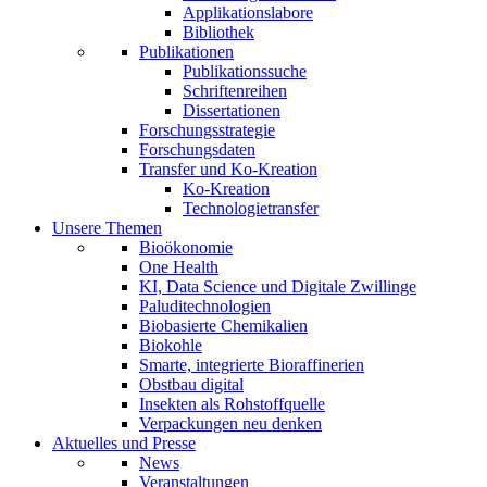
Applikationslabore
Bibliothek
Publikationen
Publikationssuche
Schriftenreihen
Dissertationen
Forschungsstrategie
Forschungsdaten
Transfer und Ko-Kreation
Ko-Kreation
Technologietransfer
Unsere Themen
Bioökonomie
One Health
KI, Data Science und Digitale Zwillinge
Paluditechnologien
Biobasierte Chemikalien
Biokohle
Smarte, integrierte Bioraffinerien
Obstbau digital
Insekten als Rohstoffquelle
Verpackungen neu denken
Aktuelles und Presse
News
Veranstaltungen