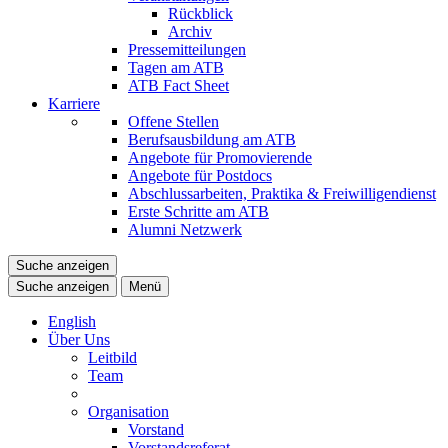
Rückblick
Archiv
Pressemitteilungen
Tagen am ATB
ATB Fact Sheet
Karriere
Offene Stellen
Berufsausbildung am ATB
Angebote für Promovierende
Angebote für Postdocs
Abschlussarbeiten, Praktika & Freiwilligendienst
Erste Schritte am ATB
Alumni Netzwerk
Suche anzeigen
Suche anzeigen
Menü
English
Über Uns
Leitbild
Team
Organisation
Vorstand
Vorstandsreferat