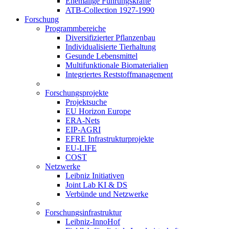
Ehemalige Führungskräfte
ATB-Collection 1927-1990
Forschung
Programmbereiche
Diversifizierter Pflanzenbau
Individualisierte Tierhaltung
Gesunde Lebensmittel
Multifunktionale Biomaterialien
Integriertes Reststoffmanagement
Forschungsprojekte
Projektsuche
EU Horizon Europe
ERA-Nets
EIP-AGRI
EFRE Infrastrukturprojekte
EU-LIFE
COST
Netzwerke
Leibniz Initiativen
Joint Lab KI & DS
Verbünde und Netzwerke
Forschungsinfrastruktur
Leibniz-InnoHof