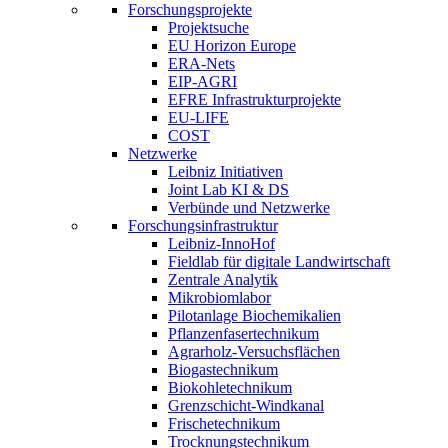
Forschungsprojekte
Projektsuche
EU Horizon Europe
ERA-Nets
EIP-AGRI
EFRE Infrastrukturprojekte
EU-LIFE
COST
Netzwerke
Leibniz Initiativen
Joint Lab KI & DS
Verbünde und Netzwerke
Forschungsinfrastruktur
Leibniz-InnoHof
Fieldlab für digitale Landwirtschaft
Zentrale Analytik
Mikrobiomlabor
Pilotanlage Biochemikalien
Pflanzenfasertechnikum
Agrarholz-Versuchsflächen
Biogastechnikum
Biokohletechnikum
Grenzschicht-Windkanal
Frischetechnikum
Trocknungstechnikum