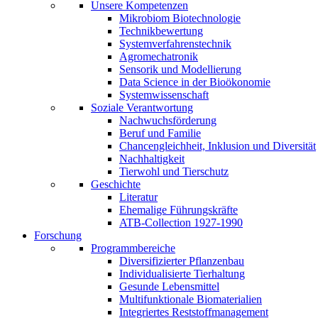
Unsere Kompetenzen
Mikrobiom Biotechnologie
Technikbewertung
Systemverfahrenstechnik
Agromechatronik
Sensorik und Modellierung
Data Science in der Bioökonomie
Systemwissenschaft
Soziale Verantwortung
Nachwuchsförderung
Beruf und Familie
Chancengleichheit, Inklusion und Diversität
Nachhaltigkeit
Tierwohl und Tierschutz
Geschichte
Literatur
Ehemalige Führungskräfte
ATB-Collection 1927-1990
Forschung
Programmbereiche
Diversifizierter Pflanzenbau
Individualisierte Tierhaltung
Gesunde Lebensmittel
Multifunktionale Biomaterialien
Integriertes Reststoffmanagement