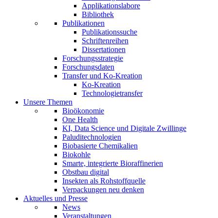
Applikationslabore
Bibliothek
Publikationen
Publikationssuche
Schriftenreihen
Dissertationen
Forschungsstrategie
Forschungsdaten
Transfer und Ko-Kreation
Ko-Kreation
Technologietransfer
Unsere Themen
Bioökonomie
One Health
KI, Data Science und Digitale Zwillinge
Paluditechnologien
Biobasierte Chemikalien
Biokohle
Smarte, integrierte Bioraffinerien
Obstbau digital
Insekten als Rohstoffquelle
Verpackungen neu denken
Aktuelles und Presse
News
Veranstaltungen