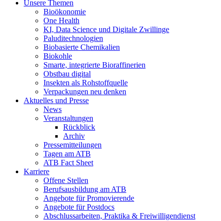
Unsere Themen
Bioökonomie
One Health
KI, Data Science und Digitale Zwillinge
Paluditechnologien
Biobasierte Chemikalien
Biokohle
Smarte, integrierte Bioraffinerien
Obstbau digital
Insekten als Rohstoffquelle
Verpackungen neu denken
Aktuelles und Presse
News
Veranstaltungen
Rückblick
Archiv
Pressemitteilungen
Tagen am ATB
ATB Fact Sheet
Karriere
Offene Stellen
Berufsausbildung am ATB
Angebote für Promovierende
Angebote für Postdocs
Abschlussarbeiten, Praktika & Freiwilligendienst