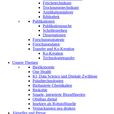
Frischetechnikum
Trocknungstechnikum
Applikationslabore
Bibliothek
Publikationen
Publikationssuche
Schriftenreihen
Dissertationen
Forschungsstrategie
Forschungsdaten
Transfer und Ko-Kreation
Ko-Kreation
Technologietransfer
Unsere Themen
Bioökonomie
One Health
KI, Data Science und Digitale Zwillinge
Paluditechnologien
Biobasierte Chemikalien
Biokohle
Smarte, integrierte Bioraffinerien
Obstbau digital
Insekten als Rohstoffquelle
Verpackungen neu denken
Aktuelles und Presse