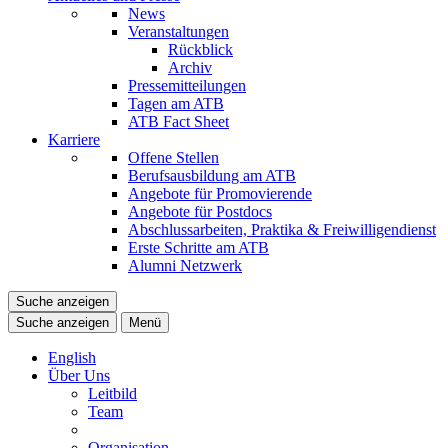
News
Veranstaltungen
Rückblick
Archiv
Pressemitteilungen
Tagen am ATB
ATB Fact Sheet
Karriere
Offene Stellen
Berufsausbildung am ATB
Angebote für Promovierende
Angebote für Postdocs
Abschlussarbeiten, Praktika & Freiwilligendienst
Erste Schritte am ATB
Alumni Netzwerk
Suche anzeigen
Suche anzeigen
Menü
English
Über Uns
Leitbild
Team
Organisation