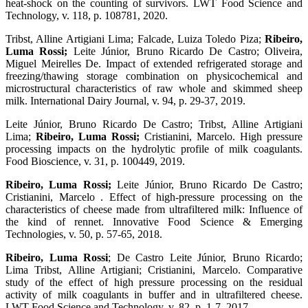
heat-shock on the counting of survivors. LWT Food Science and
Technology, v. 118, p. 108781, 2020.
Tribst, Alline Artigiani Lima; Falcade, Luiza Toledo Piza;
Ribeiro,
Luma Rossi;
Leite Júnior, Bruno Ricardo De Castro; Oliveira,
Miguel Meirelles De. Impact of extended refrigerated storage and
freezing/thawing storage combination on physicochemical and
microstructural characteristics of raw whole and skimmed sheep
milk. International Dairy Journal, v. 94, p. 29-37, 2019.
Leite Júnior, Bruno Ricardo De Castro; Tribst, Alline Artigiani
Lima;
Ribeiro,
Luma Rossi;
Cristianini, Marcelo. High pressure
processing impacts on the hydrolytic profile of milk coagulants.
Food Bioscience, v. 31, p. 100449, 2019.
Ribeiro, Luma Rossi;
Leite Júnior, Bruno Ricardo De Castro;
Cristianini, Marcelo . Effect of high-pressure processing on the
characteristics of cheese made from ultrafiltered milk: Influence of
the kind of rennet. Innovative Food Science & Emerging
Technologies, v. 50, p. 57-65, 2018.
Ribeiro, Luma Rossi
; De Castro Leite Júnior, Bruno Ricardo;
Lima Tribst, Alline Artigiani; Cristianini, Marcelo. Comparative
study of the effect of high pressure processing on the residual
activity of milk coagulants in buffer and in ultrafiltered cheese.
LWT-Food Science and Technology, v. 82, p. 1-7, 2017.