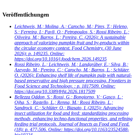
Veröffentlichungen
Leichtweis, M.; Molina, A.; Carocho, M.; Pires, T.; Heleno,
S.; Ferreira, I.; Pavli, O.; Petropoulos, S.; Rossi Ribeiro, L.;
Oliveira, M.; Barros, L.; Pereira, C.
(2026): A sustainable
approach of valorizing pumpkin fruit and by-products within
the circular economy context. Food Chemistry. (30 June
2026): p. 149235. Online:
https://doi.org/10.1016/j.foodchem.2026.149235
Rossi Ribeiro, L.; Leichtweis, M.; Landgräber, E.; Silva, B.;
Azevedo, M.; Pereira, C.; Carocho, M.; Barros, L.; Schlüter,
O.
(2026): Enhancing shelf life of pumpkin pulp with natural-
based preservative and high pressure processing. Frontiers in
Food Science and Technology. : p. 1817509. Online:
https://doi.org/10.3389/frfst.2026.1817509
Bellezza Oddon, S.; Rossi, G.; Bongiorno, V.; Gasco, L.;
Ojha, S.; Rastello, L.; Renna, M.; Rossi Ribeiro, L.;
Sandrock, C.; Schlüter, O.; Biasato, I.
(2025): Advancing
insect utilization for food and feed: standardizing processing
methods, enhancing techno-functional properties, and refining
feeding trial protocols. Journal of Insects as Food and Feed.
(18): p. 477-506. Online: https://doi.org/10.1163/23524588-
bja10224