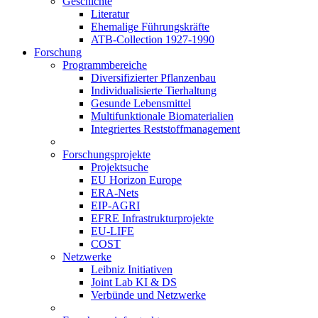
Geschichte
Literatur
Ehemalige Führungskräfte
ATB-Collection 1927-1990
Forschung
Programmbereiche
Diversifizierter Pflanzenbau
Individualisierte Tierhaltung
Gesunde Lebensmittel
Multifunktionale Biomaterialien
Integriertes Reststoffmanagement
Forschungsprojekte
Projektsuche
EU Horizon Europe
ERA-Nets
EIP-AGRI
EFRE Infrastrukturprojekte
EU-LIFE
COST
Netzwerke
Leibniz Initiativen
Joint Lab KI & DS
Verbünde und Netzwerke