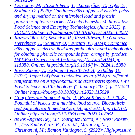
Psarianos, M.; Rossi Ribeiro, L.; Landgräber, E.; Ojha, S.;
Schlüter, O.
(2025): Combined effect of pulsed electric fields
and drying method on the microbial load and protein
properties of house crickets (Acheta domesticus). Innovative
Food Science and Emerging Technologies. (June 2025): p.
104027. Online: https://doi.org/10.1016/j.ifset.2025.104027
Razola-Díaz, M.; Sevenich, R.; Rossi Ribeiro, L.; Guerra-
Hernández, E.; Schlüter, O.; Verardo, V.
(2024): Combined
effect of pulse electric field and probe ultrasound technologies
for obtaining phenolic compounds from orange by-product.
LWT-Food Science and Technology. (15 April 2024): p.
115950. Online: https://doi.org/10.1016/j.lwt.2024.115950
Rossi Ribeiro, L.; Artigiani Lima Tribst, A.; Schlüter, O.
(2023): Impact of plasma activated water (PAW) at different
temperatures on Alicyclobacillus acidoterrestris spores. LWT-
Food Science and Technology. (1 January 2024): p. 115629.
Online: https://doi.org/10.1016/j.lwt.2023.115629
Gonçalves dos Santos Aguilar, J.; Rossi Ribeiro, L.
(2023):
Potential of insects as a nutritive food source. Biocatalysis
and Agricultural Biotechnology. (August 2023): p. 102762.
Online: https://doi.org/10.1016/j.bcab.2023.102762
de los Ángeles Rey, M.; Rodriguez Racca, A.; Rossi Ribeiro,
L.; Dos Santos Cruz, F.; Cap, M.; Mozgovoj, M.;
Christianini, M.; Ramón Vaudagna, S.
(2022): High-pressure