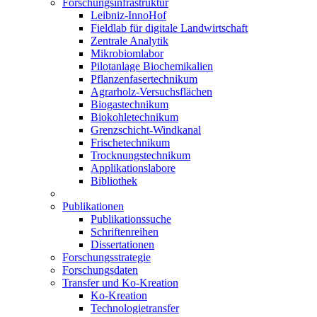
Forschungsinfrastruktur
Leibniz-InnoHof
Fieldlab für digitale Landwirtschaft
Zentrale Analytik
Mikrobiomlabor
Pilotanlage Biochemikalien
Pflanzenfasertechnikum
Agrarholz-Versuchsflächen
Biogastechnikum
Biokohletechnikum
Grenzschicht-Windkanal
Frischetechnikum
Trocknungstechnikum
Applikationslabore
Bibliothek
Publikationen
Publikationssuche
Schriftenreihen
Dissertationen
Forschungsstrategie
Forschungsdaten
Transfer und Ko-Kreation
Ko-Kreation
Technologietransfer