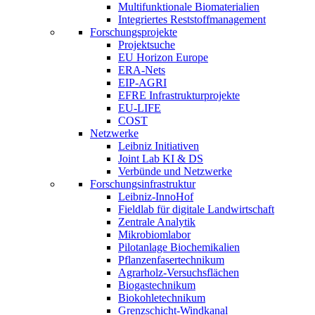
Multifunktionale Biomaterialien
Integriertes Reststoffmanagement
Forschungsprojekte
Projektsuche
EU Horizon Europe
ERA-Nets
EIP-AGRI
EFRE Infrastrukturprojekte
EU-LIFE
COST
Netzwerke
Leibniz Initiativen
Joint Lab KI & DS
Verbünde und Netzwerke
Forschungsinfrastruktur
Leibniz-InnoHof
Fieldlab für digitale Landwirtschaft
Zentrale Analytik
Mikrobiomlabor
Pilotanlage Biochemikalien
Pflanzenfasertechnikum
Agrarholz-Versuchsflächen
Biogastechnikum
Biokohletechnikum
Grenzschicht-Windkanal