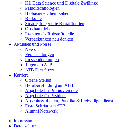
KI, Data Science und Digitale Zwillinge
Paluditechnologien
Biobasierte Chemikalien
Biokohle
Smarte, integrierte Bioraffinerien
Obstbau digital
Insekten als Rohstoffquelle
Verpackungen neu denken
Aktuelles und Presse
News
Veranstaltungen
Pressemitteilungen
Tagen am ATB
ATB Fact Sheet
Karriere
Offene Stellen
Berufsausbildung am ATB
Angebote für Promovierende
Angebote für Postdocs
Abschlussarbeiten, Praktika & Freiwilligendienst
Erste Schritte am ATB
Alumni Netzwerk
Impressum
Datenschutz