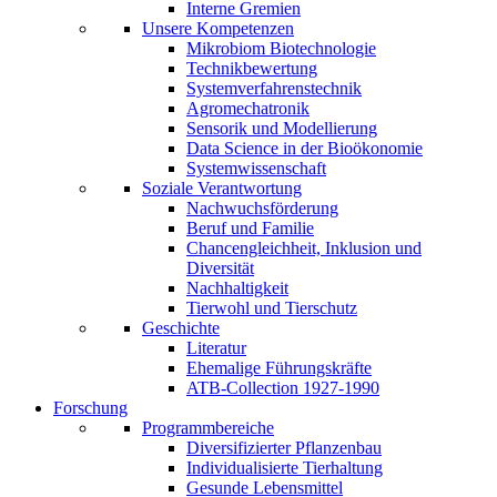
Interne Gremien
Unsere Kompetenzen
Mikrobiom Biotechnologie
Technikbewertung
Systemverfahrenstechnik
Agromechatronik
Sensorik und Modellierung
Data Science in der Bioökonomie
Systemwissenschaft
Soziale Verantwortung
Nachwuchsförderung
Beruf und Familie
Chancengleichheit, Inklusion und
Diversität
Nachhaltigkeit
Tierwohl und Tierschutz
Geschichte
Literatur
Ehemalige Führungskräfte
ATB-Collection 1927-1990
Forschung
Programmbereiche
Diversifizierter Pflanzenbau
Individualisierte Tierhaltung
Gesunde Lebensmittel