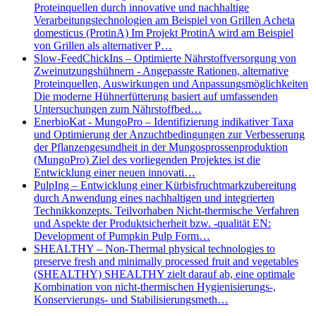
Proteinquellen durch innovative und nachhaltige
Verarbeitungstechnologien am Beispiel von Grillen Acheta
domesticus (ProtinA) Im Projekt ProtinA wird am Beispiel
von Grillen als alternativer P…
Slow-FeedChickIns – Optimierte Nährstoffversorgung von
Zweinutzungshühnern - Angepasste Rationen, alternative
Proteinquellen, Auswirkungen und Anpassungsmöglichkeiten
Die moderne Hühnerfütterung basiert auf umfassenden
Untersuchungen zum Nährstoffbed…
EnerbioKat - MungoPro – Identifizierung indikativer Taxa
und Optimierung der Anzuchtbedingungen zur Verbesserung
der Pflanzengesundheit in der Mungosprossenproduktion
(MungoPro) Ziel des vorliegenden Projektes ist die
Entwicklung einer neuen innovati…
PulpIng – Entwicklung einer Kürbisfruchtmarkzubereitung
durch Anwendung eines nachhaltigen und integrierten
Technikkonzepts. Teilvorhaben Nicht-thermische Verfahren
und Aspekte der Produktsicherheit bzw. -qualität EN:
Development of Pumpkin Pulp Form…
SHEALTHY – Non-Thermal physical technologies to
preserve fresh and minimally processed fruit and vegetables
(SHEALTHY) SHEALTHY zielt darauf ab, eine optimale
Kombination von nicht-thermischen Hygienisierungs-,
Konservierungs- und Stabilisierungsmeth…