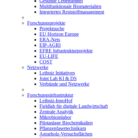
Gesunde Lebensmittel
Multifunktionale Biomaterialien
Integriertes Reststoffmanagement
Forschungsprojekte
Projektsuche
EU Horizon Europe
ERA-Nets
EIP-AGRI
EFRE Infrastrukturprojekte
EU-LIFE
COST
Netzwerke
Leibniz Initiativen
Joint Lab KI & DS
Verbünde und Netzwerke
Forschungsinfrastruktur
Leibniz-InnoHof
Fieldlab für digitale Landwirtschaft
Zentrale Analytik
Mikrobiomlabor
Pilotanlage Biochemikalien
Pflanzenfasertechnikum
Agrarholz-Versuchsflächen