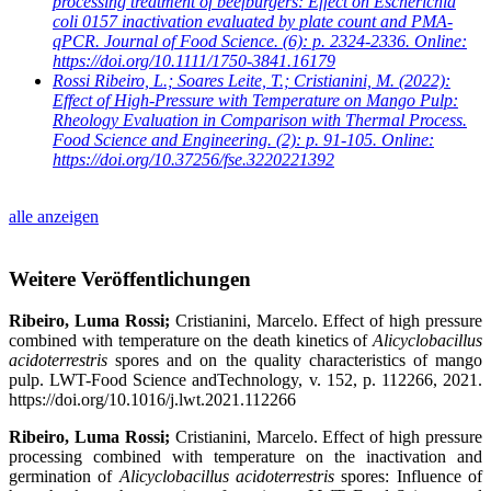
processing treatment of beefburgers: Effect on Escherichia
coli 0157 inactivation evaluated by plate count and PMA-
qPCR. Journal of Food Science. (6): p. 2324-2336. Online:
https://doi.org/10.1111/1750-3841.16179
Rossi Ribeiro, L.; Soares Leite, T.; Cristianini, M.
(2022):
Effect of High-Pressure with Temperature on Mango Pulp:
Rheology Evaluation in Comparison with Thermal Process.
Food Science and Engineering. (2): p. 91-105. Online:
https://doi.org/10.37256/fse.3220221392
alle anzeigen
Weitere Veröffentlichungen
Ribeiro, Luma Rossi;
Cristianini, Marcelo. Effect of high pressure
combined with temperature on the death kinetics of
Alicyclobacillus
acidoterrestris
spores and on the quality characteristics of mango
pulp. LWT-Food Science andTechnology, v. 152, p. 112266, 2021.
https://doi.org/10.1016/j.lwt.2021.112266
Ribeiro, Luma Rossi;
Cristianini, Marcelo. Effect of high pressure
processing combined with temperature on the inactivation and
germination of
Alicyclobacillus acidoterrestris
spores: Influence of