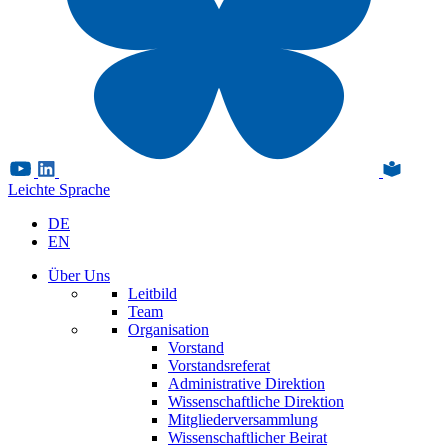
Leichte Sprache
DE
EN
Über Uns
Leitbild
Team
Organisation
Vorstand
Vorstandsreferat
Administrative Direktion
Wissenschaftliche Direktion
Mitgliederversammlung
Wissenschaftlicher Beirat