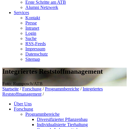
Erste Schritte am ATB
Alumni Netzwerk
Services
Kontakt
Presse
Intranet
Login
Suche
RSS-Feeds
Impressum
Datenschutz
Sitemap
Integriertes Reststoffmanagement
Foto: Rumposch/ATB
Startseite
/
Forschung
/
Programmbereiche
/
Integriertes
Reststoffmanagement
/
Über Uns
Forschung
Programmbereiche
Diversifizierter Pflanzenbau
Individualisierte Tierhaltung