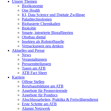
Unsere Themen
Bioökonomie
One Health
KI, Data Science und Digitale Zwillinge
Paluditechnologien
Biobasierte Chemikalien
Biokohle
Smarte, integrierte Bioraffinerien
Obstbau digital
Insekten als Rohstoffquelle
Verpackungen neu denken
Aktuelles und Presse
News
Veranstaltungen
Pressemitteilungen
Tagen am ATB
ATB Fact Sheet
Karriere
Offene Stellen
Berufsausbildung am ATB
Angebote für Promovierende
Angebote für Postdocs
Abschlussarbeiten, Praktika & Freiwilligendienst
Erste Schritte am ATB
Alumni Netzwerk