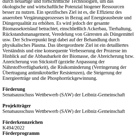
durch neuartige und fortschrittliche Technologien, um das
ökologische und wirtschaftliche Potenzial biogener Ressourcen
besser zu nutzen. Ein spezifisches Ziel ist es, die Effizienz des
anaeroben Vergärungsprozesses in Bezug auf Energieausbeute und
Düngerqualität zu erhöhen. Es wird jedoch der gesamte
Biomassekreislauf betrachtet, einschließlich Ackerbau, Tierhaltung,
Rückstandsmanagement, Veredelung von Gärresten als Düngemittel
usw. Der Schwerpunkt liegt dabei auf der Behandlung durch
physikalisches Plasma. Das übergeordnete Ziel ist ein detailliertes
Verständnis und eine konsequente Verbesserung der Prozesse im
Hinblick auf die Abbaubarkeit der Biomasse, die Abreicherung bzw.
Anreicherung von Stickstoff (gezielte Anpassung der
Nährstoffverfügbarkeit), die Risikominderung (Verringerung der
Übertragung antimikrobieller Resistenzen), die Steigerung der
Energieerträge und die Phosphorrückgewinnung.
Förderung
Senatsausschuss Wettbewerb (SAW) der Leibniz-Gemeinschaft
Projektträger
Senatsausschuss Wettbewerb (SAW) der Leibniz-Gemeinschaft
Förderkennzeichen
K494/2022
Förderprogramm