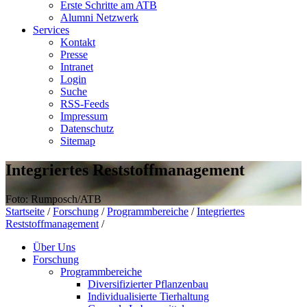
Erste Schritte am ATB
Alumni Netzwerk
Services
Kontakt
Presse
Intranet
Login
Suche
RSS-Feeds
Impressum
Datenschutz
Sitemap
Integriertes Reststoffmanagement
Foto: Rumposch/ATB
Startseite
/
Forschung
/
Programmbereiche
/
Integriertes
Reststoffmanagement
/
Über Uns
Forschung
Programmbereiche
Diversifizierter Pflanzenbau
Individualisierte Tierhaltung