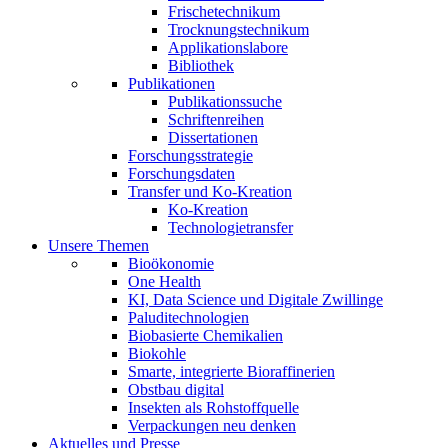
Frischetechnikum
Trocknungstechnikum
Applikationslabore
Bibliothek
Publikationen
Publikationssuche
Schriftenreihen
Dissertationen
Forschungsstrategie
Forschungsdaten
Transfer und Ko-Kreation
Ko-Kreation
Technologietransfer
Unsere Themen
Bioökonomie
One Health
KI, Data Science und Digitale Zwillinge
Paluditechnologien
Biobasierte Chemikalien
Biokohle
Smarte, integrierte Bioraffinerien
Obstbau digital
Insekten als Rohstoffquelle
Verpackungen neu denken
Aktuelles und Presse