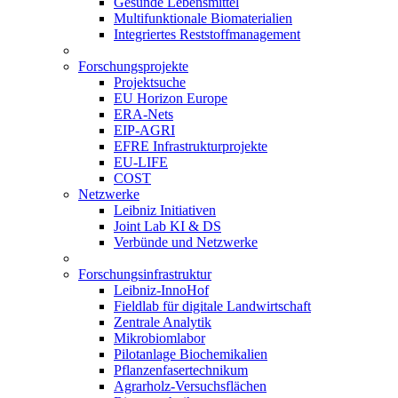
Gesunde Lebensmittel
Multifunktionale Biomaterialien
Integriertes Reststoffmanagement
Forschungsprojekte
Projektsuche
EU Horizon Europe
ERA-Nets
EIP-AGRI
EFRE Infrastrukturprojekte
EU-LIFE
COST
Netzwerke
Leibniz Initiativen
Joint Lab KI & DS
Verbünde und Netzwerke
Forschungsinfrastruktur
Leibniz-InnoHof
Fieldlab für digitale Landwirtschaft
Zentrale Analytik
Mikrobiomlabor
Pilotanlage Biochemikalien
Pflanzenfasertechnikum
Agrarholz-Versuchsflächen