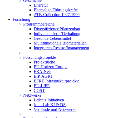
Geschichte
Literatur
Ehemalige Führungskräfte
ATB-Collection 1927-1990
Forschung
Programmbereiche
Diversifizierter Pflanzenbau
Individualisierte Tierhaltung
Gesunde Lebensmittel
Multifunktionale Biomaterialien
Integriertes Reststoffmanagement
Forschungsprojekte
Projektsuche
EU Horizon Europe
ERA-Nets
EIP-AGRI
EFRE Infrastrukturprojekte
EU-LIFE
COST
Netzwerke
Leibniz Initiativen
Joint Lab KI & DS
Verbünde und Netzwerke