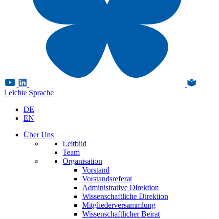
Leichte Sprache
DE
EN
Über Uns
Leitbild
Team
Organisation
Vorstand
Vorstandsreferat
Administrative Direktion
Wissenschaftliche Direktion
Mitgliederversammlung
Wissenschaftlicher Beirat