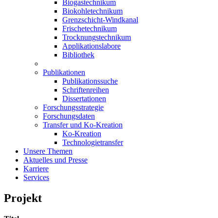
Biogastechnikum
Biokohletechnikum
Grenzschicht-Windkanal
Frischetechnikum
Trocknungstechnikum
Applikationslabore
Bibliothek
Publikationen
Publikationssuche
Schriftenreihen
Dissertationen
Forschungsstrategie
Forschungsdaten
Transfer und Ko-Kreation
Ko-Kreation
Technologietransfer
Unsere Themen
Aktuelles und Presse
Karriere
Services
Projekt