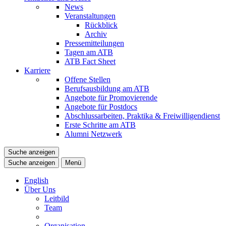
News
Veranstaltungen
Rückblick
Archiv
Pressemitteilungen
Tagen am ATB
ATB Fact Sheet
Karriere
Offene Stellen
Berufsausbildung am ATB
Angebote für Promovierende
Angebote für Postdocs
Abschlussarbeiten, Praktika & Freiwilligendienst
Erste Schritte am ATB
Alumni Netzwerk
Suche anzeigen
Suche anzeigen
Menü
English
Über Uns
Leitbild
Team
Organisation