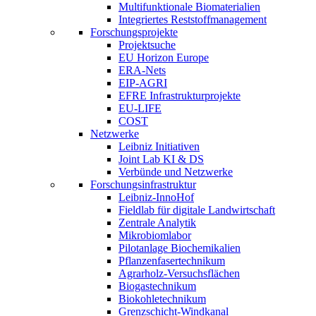
Multifunktionale Biomaterialien
Integriertes Reststoffmanagement
Forschungsprojekte
Projektsuche
EU Horizon Europe
ERA-Nets
EIP-AGRI
EFRE Infrastrukturprojekte
EU-LIFE
COST
Netzwerke
Leibniz Initiativen
Joint Lab KI & DS
Verbünde und Netzwerke
Forschungsinfrastruktur
Leibniz-InnoHof
Fieldlab für digitale Landwirtschaft
Zentrale Analytik
Mikrobiomlabor
Pilotanlage Biochemikalien
Pflanzenfasertechnikum
Agrarholz-Versuchsflächen
Biogastechnikum
Biokohletechnikum
Grenzschicht-Windkanal