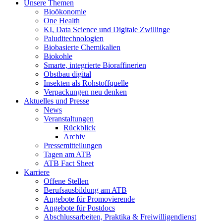
Unsere Themen
Bioökonomie
One Health
KI, Data Science und Digitale Zwillinge
Paluditechnologien
Biobasierte Chemikalien
Biokohle
Smarte, integrierte Bioraffinerien
Obstbau digital
Insekten als Rohstoffquelle
Verpackungen neu denken
Aktuelles und Presse
News
Veranstaltungen
Rückblick
Archiv
Pressemitteilungen
Tagen am ATB
ATB Fact Sheet
Karriere
Offene Stellen
Berufsausbildung am ATB
Angebote für Promovierende
Angebote für Postdocs
Abschlussarbeiten, Praktika & Freiwilligendienst