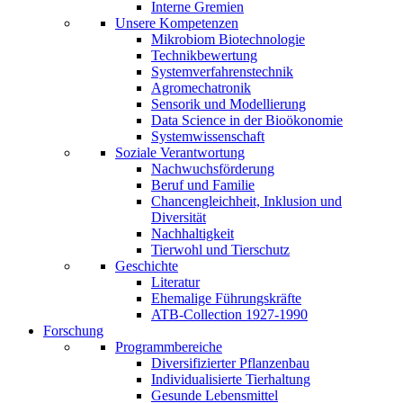
Interne Gremien
Unsere Kompetenzen
Mikrobiom Biotechnologie
Technikbewertung
Systemverfahrenstechnik
Agromechatronik
Sensorik und Modellierung
Data Science in der Bioökonomie
Systemwissenschaft
Soziale Verantwortung
Nachwuchsförderung
Beruf und Familie
Chancengleichheit, Inklusion und
Diversität
Nachhaltigkeit
Tierwohl und Tierschutz
Geschichte
Literatur
Ehemalige Führungskräfte
ATB-Collection 1927-1990
Forschung
Programmbereiche
Diversifizierter Pflanzenbau
Individualisierte Tierhaltung
Gesunde Lebensmittel