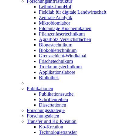
Forschungsinfrastruktur
Leibniz-InnoHof
Fieldlab für digitale Landwirtschaft
Zentrale Analytik
Mikrobiomlabor
Pilotanlage Biochemikalien
Pflanzenfasertechnikum
Agrarholz-Versuchsflächen
Biogastechnikum
Biokohletechnikum
Grenzschicht-Windkanal
Frischetechnikum
Trocknungstechnikum
Applikationslabore
Bibliothek
Publikationen
Publikationssuche
Schriftenreihen
Dissertationen
Forschungsstrategie
Forschungsdaten
Transfer und Ko-Kreation
Ko-Kreation
Technologietransfer