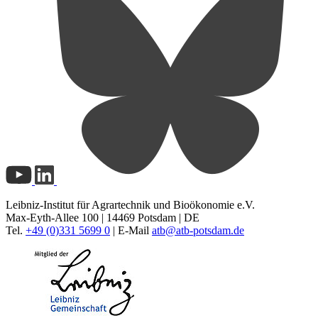
Leibniz-Institut für Agrartechnik und Bioökonomie e.V.
Max-Eyth-Allee 100 | 14469 Potsdam | DE
Tel.
+49 (0)331 5699 0
| E-Mail
atb@
atb-potsdam.de