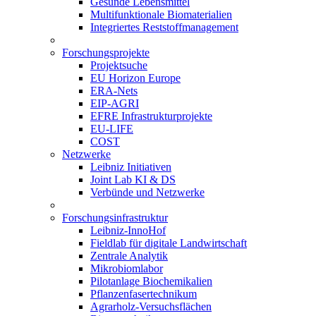
Gesunde Lebensmittel
Multifunktionale Biomaterialien
Integriertes Reststoffmanagement
Forschungsprojekte
Projektsuche
EU Horizon Europe
ERA-Nets
EIP-AGRI
EFRE Infrastrukturprojekte
EU-LIFE
COST
Netzwerke
Leibniz Initiativen
Joint Lab KI & DS
Verbünde und Netzwerke
Forschungsinfrastruktur
Leibniz-InnoHof
Fieldlab für digitale Landwirtschaft
Zentrale Analytik
Mikrobiomlabor
Pilotanlage Biochemikalien
Pflanzenfasertechnikum
Agrarholz-Versuchsflächen