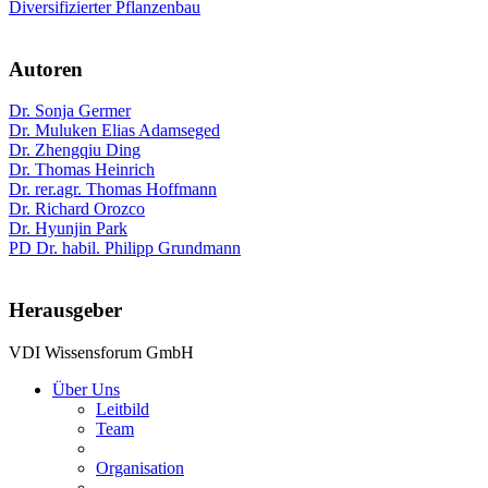
Diversifizierter Pflanzenbau
Autoren
Dr. Sonja Germer
Dr. Muluken Elias Adamseged
Dr. Zhengqiu Ding
Dr. Thomas Heinrich
Dr. rer.agr. Thomas Hoffmann
Dr. Richard Orozco
Dr. Hyunjin Park
PD Dr. habil. Philipp Grundmann
Herausgeber
VDI Wissensforum GmbH
Über Uns
Leitbild
Team
Organisation