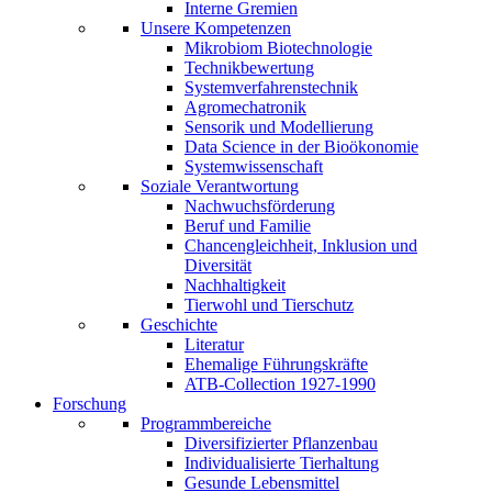
Interne Gremien
Unsere Kompetenzen
Mikrobiom Biotechnologie
Technikbewertung
Systemverfahrenstechnik
Agromechatronik
Sensorik und Modellierung
Data Science in der Bioökonomie
Systemwissenschaft
Soziale Verantwortung
Nachwuchsförderung
Beruf und Familie
Chancengleichheit, Inklusion und
Diversität
Nachhaltigkeit
Tierwohl und Tierschutz
Geschichte
Literatur
Ehemalige Führungskräfte
ATB-Collection 1927-1990
Forschung
Programmbereiche
Diversifizierter Pflanzenbau
Individualisierte Tierhaltung
Gesunde Lebensmittel