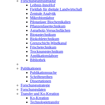
Forschungsinfrastruktur
Leibniz-InnoHof
Fieldlab für digitale Landwirtschaft
Zentrale Analytik
Mikrobiomlabor
Pilotanlage Biochemikalien
Pflanzenfasertechnikum
Agrarholz-Versuchsflächen
Biogastechnikum
Biokohletechnikum
Grenzschicht-Windkanal
Frischetechnikum
Trocknungstechnikum
Applikationslabore
Bibliothek
Publikationen
Publikationssuche
Schriftenreihen
Dissertationen
Forschungsstrategie
Forschungsdaten
Transfer und Ko-Kreation
Ko-Kreation
Technologietransfer