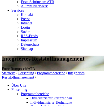
Erste Schritte am ATB
Alumni Netzwerk
Services
Kontakt
Presse
Intranet
Login
Suche
RSS-Feeds
Impressum
Datenschutz
Sitemap
Integriertes Reststoffmanagement
Foto: Rumposch/ATB
Startseite
/
Forschung
/
Programmbereiche
/
Integriertes
Reststoffmanagement
/
Über Uns
Forschung
Programmbereiche
Diversifizierter Pflanzenbau
Individualisierte Tierhaltung