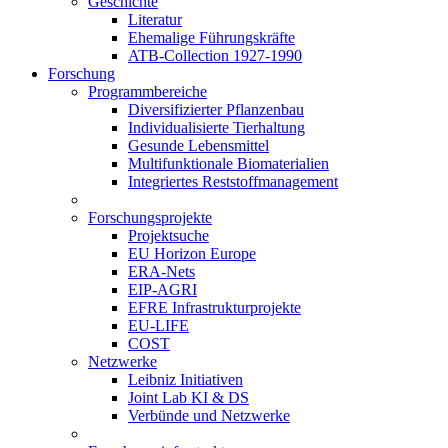
Geschichte
Literatur
Ehemalige Führungskräfte
ATB-Collection 1927-1990
Forschung
Programmbereiche
Diversifizierter Pflanzenbau
Individualisierte Tierhaltung
Gesunde Lebensmittel
Multifunktionale Biomaterialien
Integriertes Reststoffmanagement
Forschungsprojekte
Projektsuche
EU Horizon Europe
ERA-Nets
EIP-AGRI
EFRE Infrastrukturprojekte
EU-LIFE
COST
Netzwerke
Leibniz Initiativen
Joint Lab KI & DS
Verbünde und Netzwerke