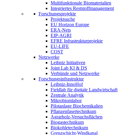
Multifunktionale Biomaterialien
Integriertes Reststoffmanagement
Forschungsprojekte
Projektsuche
EU Horizon Europe
ERA-Nets
EIP-AGRI
EFRE Infrastrukturprojekte
EU-LIFE
COST
Netzwerke
Leibniz Initiativen
Joint Lab KI & DS
Verbünde und Netzwerke
Forschungsinfrastruktur
Leibniz-InnoHof
Fieldlab für digitale Landwirtschaft
Zentrale Analytik
Mikrobiomlabor
Pilotanlage Biochemikalien
Pflanzenfasertechnikum
Agrarholz-Versuchsflächen
Biogastechnikum
Biokohletechnikum
Grenzschicht-Windkanal