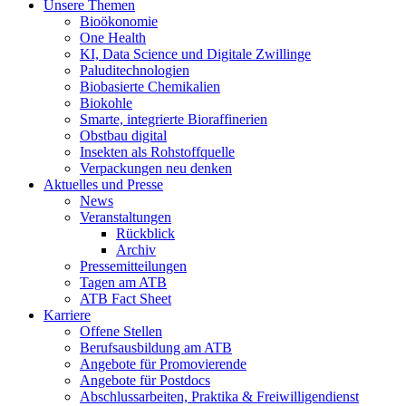
Unsere Themen
Bioökonomie
One Health
KI, Data Science und Digitale Zwillinge
Paluditechnologien
Biobasierte Chemikalien
Biokohle
Smarte, integrierte Bioraffinerien
Obstbau digital
Insekten als Rohstoffquelle
Verpackungen neu denken
Aktuelles und Presse
News
Veranstaltungen
Rückblick
Archiv
Pressemitteilungen
Tagen am ATB
ATB Fact Sheet
Karriere
Offene Stellen
Berufsausbildung am ATB
Angebote für Promovierende
Angebote für Postdocs
Abschlussarbeiten, Praktika & Freiwilligendienst