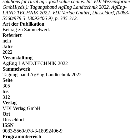
solutions for rural agri-food value chains. In: VDI Wissensforum
GmbH(eds.): Tagungsband AgEng Landtechnik 2022. AgEng-
LAND.TECHNIK 2022. VDI Verlag GmbH, Düsseldorf, (0083-
5560/978-3-18092406-9), p. 305-312.
Art der Publikation
Beitrag zu Sammelwerk
Referiert
nein
Jahr
2022
Veranstaltung
AgEng-LAND.TECHNIK 2022
Sammelwerk
Tagungsband AgEng Landtechnik 2022
Seite
305
bis
312
Verlag
VDI Verlag GmbH
Ort
Düsseldorf
ISSN
0083-5560/978-3-18092406-9
Programmbereich