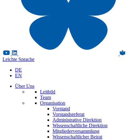
Leichte Sprache
DE
EN
Über Uns
Leitbild
Team
Organisation
Vorstand
Vorstandsreferat
Administrative Direktion
Wissenschaftliche Direktion
Mitgliederversammlung
Wissenschaftlicher Beirat