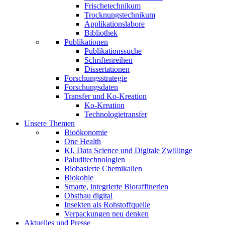
Frischetechnikum
Trocknungstechnikum
Applikationslabore
Bibliothek
Publikationen
Publikationssuche
Schriftenreihen
Dissertationen
Forschungsstrategie
Forschungsdaten
Transfer und Ko-Kreation
Ko-Kreation
Technologietransfer
Unsere Themen
Bioökonomie
One Health
KI, Data Science und Digitale Zwillinge
Paluditechnologien
Biobasierte Chemikalien
Biokohle
Smarte, integrierte Bioraffinerien
Obstbau digital
Insekten als Rohstoffquelle
Verpackungen neu denken
Aktuelles und Presse