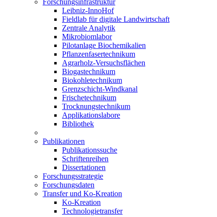
Forschungsinfrastruktur
Leibniz-InnoHof
Fieldlab für digitale Landwirtschaft
Zentrale Analytik
Mikrobiomlabor
Pilotanlage Biochemikalien
Pflanzenfasertechnikum
Agrarholz-Versuchsflächen
Biogastechnikum
Biokohletechnikum
Grenzschicht-Windkanal
Frischetechnikum
Trocknungstechnikum
Applikationslabore
Bibliothek
Publikationen
Publikationssuche
Schriftenreihen
Dissertationen
Forschungsstrategie
Forschungsdaten
Transfer und Ko-Kreation
Ko-Kreation
Technologietransfer