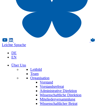
Leichte Sprache
DE
EN
Über Uns
Leitbild
Team
Organisation
Vorstand
Vorstandsreferat
Administrative Direktion
Wissenschaftliche Direktion
Mitgliederversammlung
Wissenschaftlicher Beirat