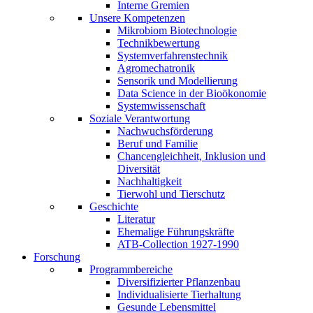
Interne Gremien
Unsere Kompetenzen
Mikrobiom Biotechnologie
Technikbewertung
Systemverfahrenstechnik
Agromechatronik
Sensorik und Modellierung
Data Science in der Bioökonomie
Systemwissenschaft
Soziale Verantwortung
Nachwuchsförderung
Beruf und Familie
Chancengleichheit, Inklusion und
Diversität
Nachhaltigkeit
Tierwohl und Tierschutz
Geschichte
Literatur
Ehemalige Führungskräfte
ATB-Collection 1927-1990
Forschung
Programmbereiche
Diversifizierter Pflanzenbau
Individualisierte Tierhaltung
Gesunde Lebensmittel