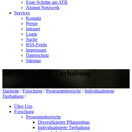
Erste Schritte am ATB
Alumni Netzwerk
Services
Kontakt
Presse
Intranet
Login
Suche
RSS-Feeds
Impressum
Datenschutz
Sitemap
Individualisierte Tierhaltung
Foto: ATB
Startseite
/
Forschung
/
Programmbereiche
/
Individualisierte
Tierhaltung
/
Über Uns
Forschung
Programmbereiche
Diversifizierter Pflanzenbau
Individualisierte Tierhaltung