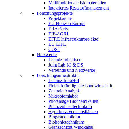
Multifunktionale Biomaterialien
Integriertes Reststoffmanagement
Forschungsprojekte
Projektsuche
EU Horizon Europe
ERA-Nets
EIP-AGRI
EFRE Infrastrukturprojekte
EU-LIFE
COST
Netzwerke
Leibniz Initiativen
Joint Lab KI & DS
Verbünde und Netzwerke
Forschungsinfrastruktur
Leibniz-InnoHof
Fieldlab für digitale Landwirtschaft
Zentrale Analytik
Mikrobiomlabor
Pilotanlage Biochemikalien
Pflanzenfasertechnikum
Agrarholz-Versuchsflächen
Biogastechnikum
Biokohletechnikum
Grenzschicht-Windkanal