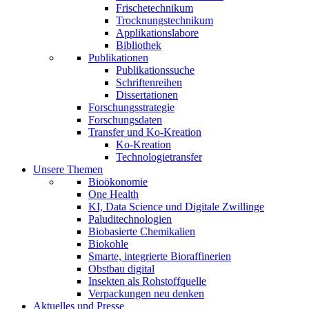
Frischetechnikum
Trocknungstechnikum
Applikationslabore
Bibliothek
Publikationen
Publikationssuche
Schriftenreihen
Dissertationen
Forschungsstrategie
Forschungsdaten
Transfer und Ko-Kreation
Ko-Kreation
Technologietransfer
Unsere Themen
Bioökonomie
One Health
KI, Data Science und Digitale Zwillinge
Paluditechnologien
Biobasierte Chemikalien
Biokohle
Smarte, integrierte Bioraffinerien
Obstbau digital
Insekten als Rohstoffquelle
Verpackungen neu denken
Aktuelles und Presse