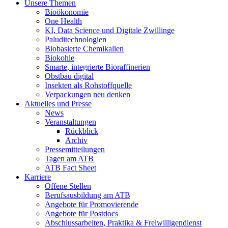
Unsere Themen
Bioökonomie
One Health
KI, Data Science und Digitale Zwillinge
Paluditechnologien
Biobasierte Chemikalien
Biokohle
Smarte, integrierte Bioraffinerien
Obstbau digital
Insekten als Rohstoffquelle
Verpackungen neu denken
Aktuelles und Presse
News
Veranstaltungen
Rückblick
Archiv
Pressemitteilungen
Tagen am ATB
ATB Fact Sheet
Karriere
Offene Stellen
Berufsausbildung am ATB
Angebote für Promovierende
Angebote für Postdocs
Abschlussarbeiten, Praktika & Freiwilligendienst