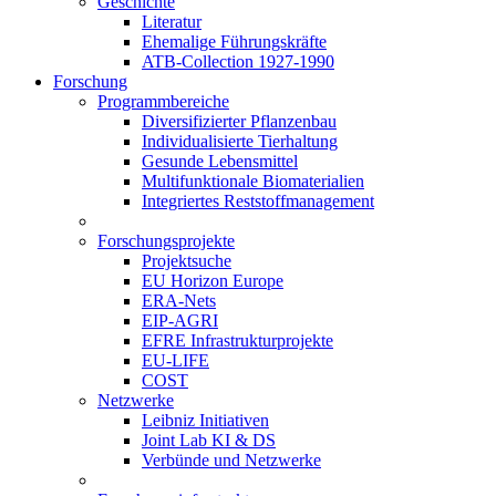
Geschichte
Literatur
Ehemalige Führungskräfte
ATB-Collection 1927-1990
Forschung
Programmbereiche
Diversifizierter Pflanzenbau
Individualisierte Tierhaltung
Gesunde Lebensmittel
Multifunktionale Biomaterialien
Integriertes Reststoffmanagement
Forschungsprojekte
Projektsuche
EU Horizon Europe
ERA-Nets
EIP-AGRI
EFRE Infrastrukturprojekte
EU-LIFE
COST
Netzwerke
Leibniz Initiativen
Joint Lab KI & DS
Verbünde und Netzwerke