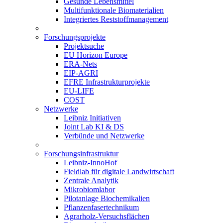
Gesunde Lebensmittel
Multifunktionale Biomaterialien
Integriertes Reststoffmanagement
Forschungsprojekte
Projektsuche
EU Horizon Europe
ERA-Nets
EIP-AGRI
EFRE Infrastrukturprojekte
EU-LIFE
COST
Netzwerke
Leibniz Initiativen
Joint Lab KI & DS
Verbünde und Netzwerke
Forschungsinfrastruktur
Leibniz-InnoHof
Fieldlab für digitale Landwirtschaft
Zentrale Analytik
Mikrobiomlabor
Pilotanlage Biochemikalien
Pflanzenfasertechnikum
Agrarholz-Versuchsflächen