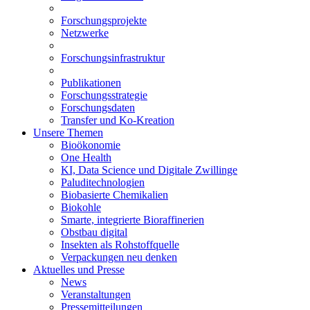
Forschungsprojekte
Netzwerke
Forschungsinfrastruktur
Publikationen
Forschungsstrategie
Forschungsdaten
Transfer und Ko-Kreation
Unsere Themen
Bioökonomie
One Health
KI, Data Science und Digitale Zwillinge
Paluditechnologien
Biobasierte Chemikalien
Biokohle
Smarte, integrierte Bioraffinerien
Obstbau digital
Insekten als Rohstoffquelle
Verpackungen neu denken
Aktuelles und Presse
News
Veranstaltungen
Pressemitteilungen