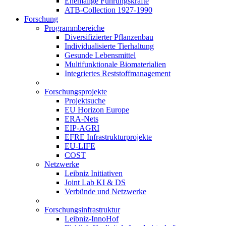
Ehemalige Führungskräfte
ATB-Collection 1927-1990
Forschung
Programmbereiche
Diversifizierter Pflanzenbau
Individualisierte Tierhaltung
Gesunde Lebensmittel
Multifunktionale Biomaterialien
Integriertes Reststoffmanagement
Forschungsprojekte
Projektsuche
EU Horizon Europe
ERA-Nets
EIP-AGRI
EFRE Infrastrukturprojekte
EU-LIFE
COST
Netzwerke
Leibniz Initiativen
Joint Lab KI & DS
Verbünde und Netzwerke
Forschungsinfrastruktur
Leibniz-InnoHof