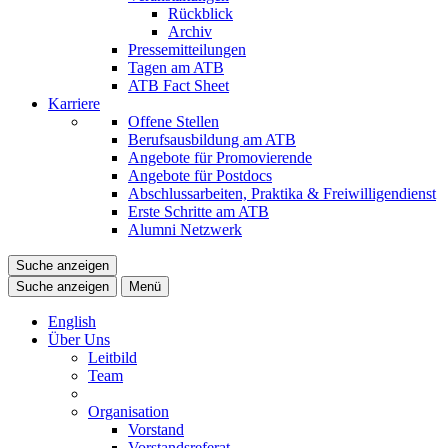
Rückblick
Archiv
Pressemitteilungen
Tagen am ATB
ATB Fact Sheet
Karriere
Offene Stellen
Berufsausbildung am ATB
Angebote für Promovierende
Angebote für Postdocs
Abschlussarbeiten, Praktika & Freiwilligendienst
Erste Schritte am ATB
Alumni Netzwerk
Suche anzeigen
Suche anzeigen
Menü
English
Über Uns
Leitbild
Team
Organisation
Vorstand
Vorstandsreferat