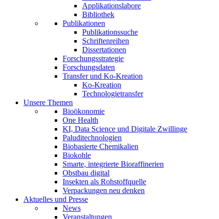
Applikationslabore
Bibliothek
Publikationen
Publikationssuche
Schriftenreihen
Dissertationen
Forschungsstrategie
Forschungsdaten
Transfer und Ko-Kreation
Ko-Kreation
Technologietransfer
Unsere Themen
Bioökonomie
One Health
KI, Data Science und Digitale Zwillinge
Paluditechnologien
Biobasierte Chemikalien
Biokohle
Smarte, integrierte Bioraffinerien
Obstbau digital
Insekten als Rohstoffquelle
Verpackungen neu denken
Aktuelles und Presse
News
Veranstaltungen