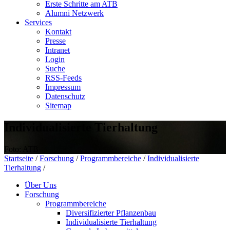
Erste Schritte am ATB
Alumni Netzwerk
Services
Kontakt
Presse
Intranet
Login
Suche
RSS-Feeds
Impressum
Datenschutz
Sitemap
Individualisierte Tierhaltung
Foto: ATB
Startseite
/
Forschung
/
Programmbereiche
/
Individualisierte
Tierhaltung
/
Über Uns
Forschung
Programmbereiche
Diversifizierter Pflanzenbau
Individualisierte Tierhaltung