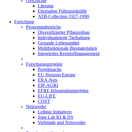
Geschichte
Literatur
Ehemalige Führungskräfte
ATB-Collection 1927-1990
Forschung
Programmbereiche
Diversifizierter Pflanzenbau
Individualisierte Tierhaltung
Gesunde Lebensmittel
Multifunktionale Biomaterialien
Integriertes Reststoffmanagement
Forschungsprojekte
Projektsuche
EU Horizon Europe
ERA-Nets
EIP-AGRI
EFRE Infrastrukturprojekte
EU-LIFE
COST
Netzwerke
Leibniz Initiativen
Joint Lab KI & DS
Verbünde und Netzwerke