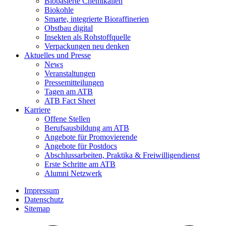
Biobasierte Chemikalien
Biokohle
Smarte, integrierte Bioraffinerien
Obstbau digital
Insekten als Rohstoffquelle
Verpackungen neu denken
Aktuelles und Presse
News
Veranstaltungen
Pressemitteilungen
Tagen am ATB
ATB Fact Sheet
Karriere
Offene Stellen
Berufsausbildung am ATB
Angebote für Promovierende
Angebote für Postdocs
Abschlussarbeiten, Praktika & Freiwilligendienst
Erste Schritte am ATB
Alumni Netzwerk
Impressum
Datenschutz
Sitemap