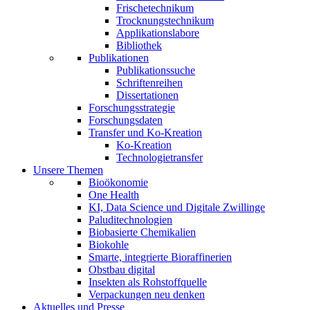
Frischetechnikum
Trocknungstechnikum
Applikationslabore
Bibliothek
Publikationen
Publikationssuche
Schriftenreihen
Dissertationen
Forschungsstrategie
Forschungsdaten
Transfer und Ko-Kreation
Ko-Kreation
Technologietransfer
Unsere Themen
Bioökonomie
One Health
KI, Data Science und Digitale Zwillinge
Paluditechnologien
Biobasierte Chemikalien
Biokohle
Smarte, integrierte Bioraffinerien
Obstbau digital
Insekten als Rohstoffquelle
Verpackungen neu denken
Aktuelles und Presse