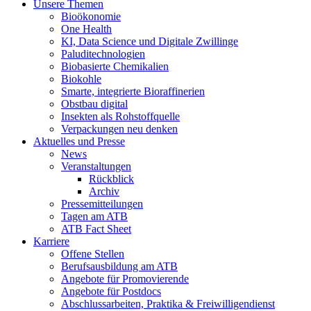
Unsere Themen
Bioökonomie
One Health
KI, Data Science und Digitale Zwillinge
Paluditechnologien
Biobasierte Chemikalien
Biokohle
Smarte, integrierte Bioraffinerien
Obstbau digital
Insekten als Rohstoffquelle
Verpackungen neu denken
Aktuelles und Presse
News
Veranstaltungen
Rückblick
Archiv
Pressemitteilungen
Tagen am ATB
ATB Fact Sheet
Karriere
Offene Stellen
Berufsausbildung am ATB
Angebote für Promovierende
Angebote für Postdocs
Abschlussarbeiten, Praktika & Freiwilligendienst