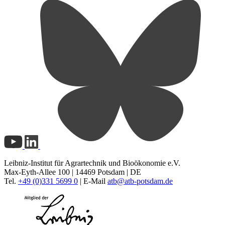
Leibniz-Institut für Agrartechnik und Bioökonomie e.V.
Max-Eyth-Allee 100 | 14469 Potsdam | DE
Tel.
+49 (0)331 5699 0
| E-Mail
atb@
atb-potsdam.de