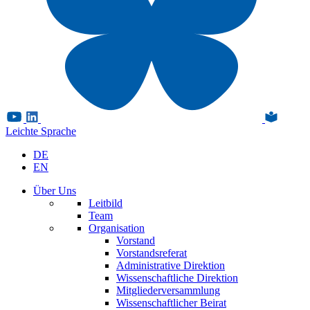
Leichte Sprache
DE
EN
Über Uns
Leitbild
Team
Organisation
Vorstand
Vorstandsreferat
Administrative Direktion
Wissenschaftliche Direktion
Mitgliederversammlung
Wissenschaftlicher Beirat