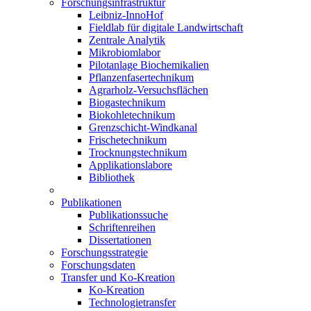
Forschungsinfrastruktur
Leibniz-InnoHof
Fieldlab für digitale Landwirtschaft
Zentrale Analytik
Mikrobiomlabor
Pilotanlage Biochemikalien
Pflanzenfasertechnikum
Agrarholz-Versuchsflächen
Biogastechnikum
Biokohletechnikum
Grenzschicht-Windkanal
Frischetechnikum
Trocknungstechnikum
Applikationslabore
Bibliothek
Publikationen
Publikationssuche
Schriftenreihen
Dissertationen
Forschungsstrategie
Forschungsdaten
Transfer und Ko-Kreation
Ko-Kreation
Technologietransfer