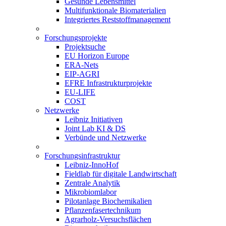
Gesunde Lebensmittel
Multifunktionale Biomaterialien
Integriertes Reststoffmanagement
Forschungsprojekte
Projektsuche
EU Horizon Europe
ERA-Nets
EIP-AGRI
EFRE Infrastrukturprojekte
EU-LIFE
COST
Netzwerke
Leibniz Initiativen
Joint Lab KI & DS
Verbünde und Netzwerke
Forschungsinfrastruktur
Leibniz-InnoHof
Fieldlab für digitale Landwirtschaft
Zentrale Analytik
Mikrobiomlabor
Pilotanlage Biochemikalien
Pflanzenfasertechnikum
Agrarholz-Versuchsflächen