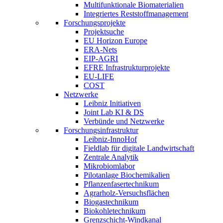
Multifunktionale Biomaterialien
Integriertes Reststoffmanagement
Forschungsprojekte
Projektsuche
EU Horizon Europe
ERA-Nets
EIP-AGRI
EFRE Infrastrukturprojekte
EU-LIFE
COST
Netzwerke
Leibniz Initiativen
Joint Lab KI & DS
Verbünde und Netzwerke
Forschungsinfrastruktur
Leibniz-InnoHof
Fieldlab für digitale Landwirtschaft
Zentrale Analytik
Mikrobiomlabor
Pilotanlage Biochemikalien
Pflanzenfasertechnikum
Agrarholz-Versuchsflächen
Biogastechnikum
Biokohletechnikum
Grenzschicht-Windkanal