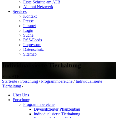
Erste Schritte am ATB
Alumni Netzwerk
Services
Kontakt
Presse
Intranet
Login
Suche
RSS-Feeds
Impressum
Datenschutz
Sitemap
Individualisierte Tierhaltung
Foto: ATB
Startseite
/
Forschung
/
Programmbereiche
/
Individualisierte
Tierhaltung
/
Über Uns
Forschung
Programmbereiche
Diversifizierter Pflanzenbau
Individualisierte Tierhaltung