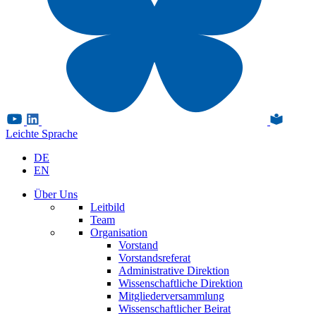
Leichte Sprache
DE
EN
Über Uns
Leitbild
Team
Organisation
Vorstand
Vorstandsreferat
Administrative Direktion
Wissenschaftliche Direktion
Mitgliederversammlung
Wissenschaftlicher Beirat