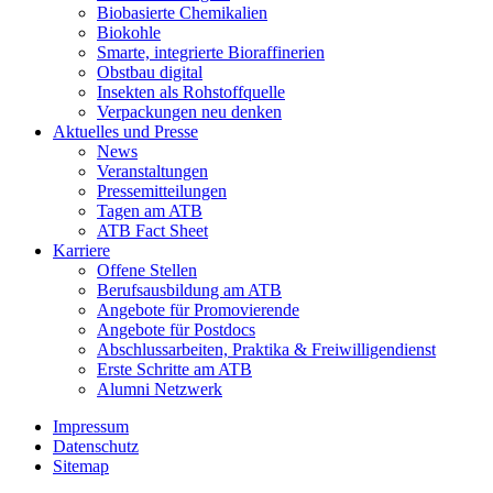
Biobasierte Chemikalien
Biokohle
Smarte, integrierte Bioraffinerien
Obstbau digital
Insekten als Rohstoffquelle
Verpackungen neu denken
Aktuelles und Presse
News
Veranstaltungen
Pressemitteilungen
Tagen am ATB
ATB Fact Sheet
Karriere
Offene Stellen
Berufsausbildung am ATB
Angebote für Promovierende
Angebote für Postdocs
Abschlussarbeiten, Praktika & Freiwilligendienst
Erste Schritte am ATB
Alumni Netzwerk
Impressum
Datenschutz
Sitemap