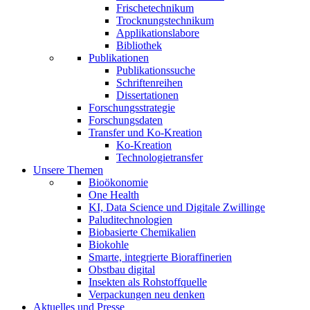
Frischetechnikum
Trocknungstechnikum
Applikationslabore
Bibliothek
Publikationen
Publikationssuche
Schriftenreihen
Dissertationen
Forschungsstrategie
Forschungsdaten
Transfer und Ko-Kreation
Ko-Kreation
Technologietransfer
Unsere Themen
Bioökonomie
One Health
KI, Data Science und Digitale Zwillinge
Paluditechnologien
Biobasierte Chemikalien
Biokohle
Smarte, integrierte Bioraffinerien
Obstbau digital
Insekten als Rohstoffquelle
Verpackungen neu denken
Aktuelles und Presse