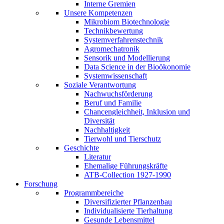
Interne Gremien
Unsere Kompetenzen
Mikrobiom Biotechnologie
Technikbewertung
Systemverfahrenstechnik
Agromechatronik
Sensorik und Modellierung
Data Science in der Bioökonomie
Systemwissenschaft
Soziale Verantwortung
Nachwuchsförderung
Beruf und Familie
Chancengleichheit, Inklusion und
Diversität
Nachhaltigkeit
Tierwohl und Tierschutz
Geschichte
Literatur
Ehemalige Führungskräfte
ATB-Collection 1927-1990
Forschung
Programmbereiche
Diversifizierter Pflanzenbau
Individualisierte Tierhaltung
Gesunde Lebensmittel