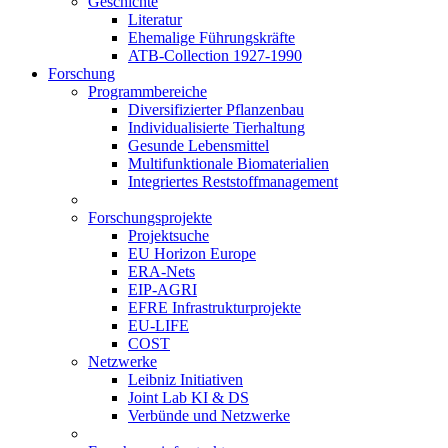
Geschichte
Literatur
Ehemalige Führungskräfte
ATB-Collection 1927-1990
Forschung
Programmbereiche
Diversifizierter Pflanzenbau
Individualisierte Tierhaltung
Gesunde Lebensmittel
Multifunktionale Biomaterialien
Integriertes Reststoffmanagement
Forschungsprojekte
Projektsuche
EU Horizon Europe
ERA-Nets
EIP-AGRI
EFRE Infrastrukturprojekte
EU-LIFE
COST
Netzwerke
Leibniz Initiativen
Joint Lab KI & DS
Verbünde und Netzwerke