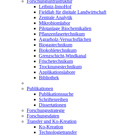
Forschungsinfrastruktur
Leibniz-InnoHof
Fieldlab für digitale Landwirtschaft
Zentrale Analytik
Mikrobiomlabor
Pilotanlage Biochemikalien
Pflanzenfasertechnikum
Agrarholz-Versuchsflächen
Biogastechnikum
Biokohletechnikum
Grenzschicht-Windkanal
Frischetechnikum
Trocknungstechnikum
Applikationslabore
Bibliothek
Publikationen
Publikationssuche
Schriftenreihen
Dissertationen
Forschungsstrategie
Forschungsdaten
Transfer und Ko-Kreation
Ko-Kreation
Technologietransfer