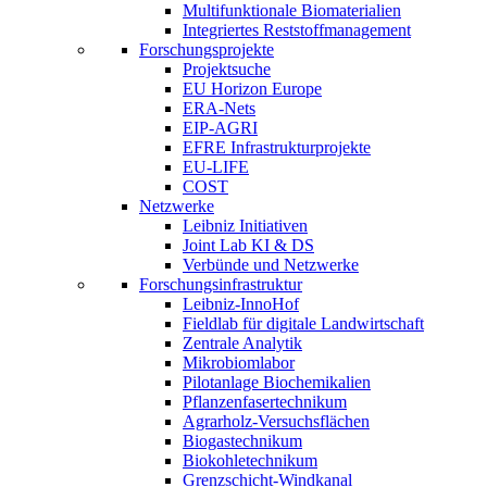
Multifunktionale Biomaterialien
Integriertes Reststoffmanagement
Forschungsprojekte
Projektsuche
EU Horizon Europe
ERA-Nets
EIP-AGRI
EFRE Infrastrukturprojekte
EU-LIFE
COST
Netzwerke
Leibniz Initiativen
Joint Lab KI & DS
Verbünde und Netzwerke
Forschungsinfrastruktur
Leibniz-InnoHof
Fieldlab für digitale Landwirtschaft
Zentrale Analytik
Mikrobiomlabor
Pilotanlage Biochemikalien
Pflanzenfasertechnikum
Agrarholz-Versuchsflächen
Biogastechnikum
Biokohletechnikum
Grenzschicht-Windkanal