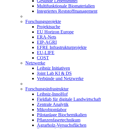
Gesunde Lebensmittel
Multifunktionale Biomaterialien
Integriertes Reststoffmanagement
Forschungsprojekte
Projektsuche
EU Horizon Europe
ERA-Nets
EIP-AGRI
EFRE Infrastrukturprojekte
EU-LIFE
COST
Netzwerke
Leibniz Initiativen
Joint Lab KI & DS
Verbünde und Netzwerke
Forschungsinfrastruktur
Leibniz-InnoHof
Fieldlab für digitale Landwirtschaft
Zentrale Analytik
Mikrobiomlabor
Pilotanlage Biochemikalien
Pflanzenfasertechnikum
Agrarholz-Versuchsflächen