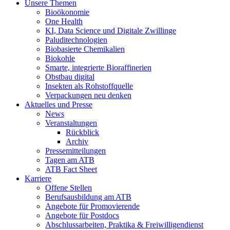
Unsere Themen
Bioökonomie
One Health
KI, Data Science und Digitale Zwillinge
Paluditechnologien
Biobasierte Chemikalien
Biokohle
Smarte, integrierte Bioraffinerien
Obstbau digital
Insekten als Rohstoffquelle
Verpackungen neu denken
Aktuelles und Presse
News
Veranstaltungen
Rückblick
Archiv
Pressemitteilungen
Tagen am ATB
ATB Fact Sheet
Karriere
Offene Stellen
Berufsausbildung am ATB
Angebote für Promovierende
Angebote für Postdocs
Abschlussarbeiten, Praktika & Freiwilligendienst