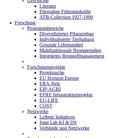
Geschichte
Literatur
Ehemalige Führungskräfte
ATB-Collection 1927-1990
Forschung
Programmbereiche
Diversifizierter Pflanzenbau
Individualisierte Tierhaltung
Gesunde Lebensmittel
Multifunktionale Biomaterialien
Integriertes Reststoffmanagement
Forschungsprojekte
Projektsuche
EU Horizon Europe
ERA-Nets
EIP-AGRI
EFRE Infrastrukturprojekte
EU-LIFE
COST
Netzwerke
Leibniz Initiativen
Joint Lab KI & DS
Verbünde und Netzwerke