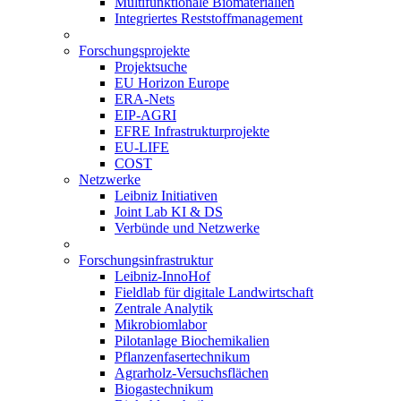
Multifunktionale Biomaterialien
Integriertes Reststoffmanagement
Forschungsprojekte
Projektsuche
EU Horizon Europe
ERA-Nets
EIP-AGRI
EFRE Infrastrukturprojekte
EU-LIFE
COST
Netzwerke
Leibniz Initiativen
Joint Lab KI & DS
Verbünde und Netzwerke
Forschungsinfrastruktur
Leibniz-InnoHof
Fieldlab für digitale Landwirtschaft
Zentrale Analytik
Mikrobiomlabor
Pilotanlage Biochemikalien
Pflanzenfasertechnikum
Agrarholz-Versuchsflächen
Biogastechnikum