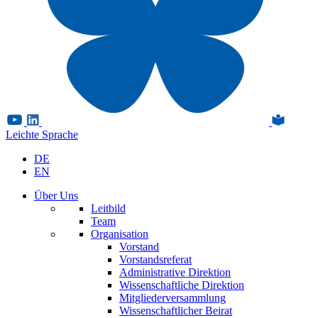
Leichte Sprache
DE
EN
Über Uns
Leitbild
Team
Organisation
Vorstand
Vorstandsreferat
Administrative Direktion
Wissenschaftliche Direktion
Mitgliederversammlung
Wissenschaftlicher Beirat