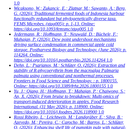
1.0
Wicaksono, W.; Zukancic, E.; Zlatnar, M.; Suwanto, A.; Berg,
G.
(2026): Traditional fermented foods of Indonesia harbour
functionally redundant but phylogenetically diverse taxa.
FEMS Microbes. (xtag005): p. 1-13. Online:
https://doi.org/10.1093/femsmc/xtag005
1.0
Jedermann, R.; Hoffmann, T.; Neuwald, D.; Büchele, F.;
Mahajan, P.
(2026): Dew point undershoot mechanisms
driving surface condensation in commercial apple cold
storage. Postharvest Biology and Technology. (June 2026): p.
114264. Online:
https://doi.org/10.1016/j.postharvbio.2026.114264
1.0
Dehn, L.; Psarianos, M.; Schlüter, O.
(2026): Extraction and
stability of R-phycoerythrin from the macroalga Palmaria
palmata using conventional and nonthermal processes.
Frontiers in Food Science and Technology. : p. 1800155.
Online: https://doi.org/10.3389/frfst.2026.1800155
1.0
Yu, J.; Qiang, H.; Hoffmann, T.; Mahajan, P.; Chaiwong, S.;
An, X.
(2026): From bruise to breakdown: Multi-omics of
transport-induced deterioration in apples. Food Research
International. (31 May 2026): p. 118900. Online:
https://doi.org/10.1016/j.foodres.2026.118900
1.0
Rossi Ribeiro, L.; Leichtweis, M.; Landgräber, E.; Silva, B.;
Azevedo, M.; Pereira, C.; Carocho, M.; Barros, L.; Schlüter,
O.
(2026): Enhancing shelf life of pumpkin pulp with natural-