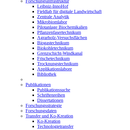
Forschungsinfrastruktur
Leibniz-InnoHof
Fieldlab für digitale Landwirtschaft
Zentrale Analytik
Mikrobiomlabor
Pilotanlage Biochemikalien
Pflanzenfasertechnikum
Agrarholz-Versuchsflächen
Biogastechnikum
Biokohletechnikum
Grenzschicht-Windkanal
Frischetechnikum
Trocknungstechnikum
Applikationslabore
Bibliothek
Publikationen
Publikationssuche
Schriftenreihen
Dissertationen
Forschungsstrategie
Forschungsdaten
Transfer und Ko-Kreation
Ko-Kreation
Technologietransfer