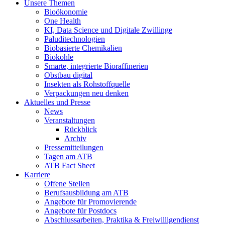
Unsere Themen
Bioökonomie
One Health
KI, Data Science und Digitale Zwillinge
Paluditechnologien
Biobasierte Chemikalien
Biokohle
Smarte, integrierte Bioraffinerien
Obstbau digital
Insekten als Rohstoffquelle
Verpackungen neu denken
Aktuelles und Presse
News
Veranstaltungen
Rückblick
Archiv
Pressemitteilungen
Tagen am ATB
ATB Fact Sheet
Karriere
Offene Stellen
Berufsausbildung am ATB
Angebote für Promovierende
Angebote für Postdocs
Abschlussarbeiten, Praktika & Freiwilligendienst