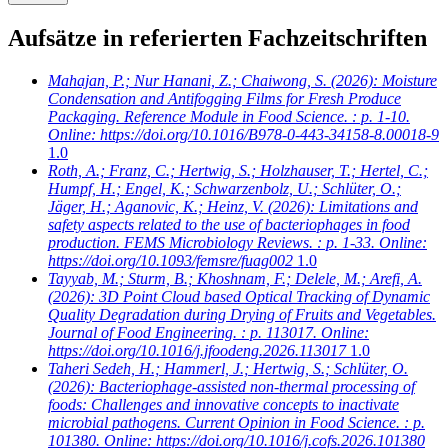
Aufsätze in referierten Fachzeitschriften
Mahajan, P.; Nur Hanani, Z.; Chaiwong, S.
(2026): Moisture
Condensation and Antifogging Films for Fresh Produce
Packaging. Reference Module in Food Science. : p. 1-10.
Online: https://doi.org/10.1016/B978-0-443-34158-8.00018-9
1.0
Roth, A.; Franz, C.; Hertwig, S.; Holzhauser, T.; Hertel, C.;
Humpf, H.; Engel, K.; Schwarzenbolz, U.; Schlüter, O.;
Jäger, H.; Aganovic, K.; Heinz, V.
(2026): Limitations and
safety aspects related to the use of bacteriophages in food
production. FEMS Microbiology Reviews. : p. 1-33. Online:
https://doi.org/10.1093/femsre/fuag002
1.0
Tayyab, M.; Sturm, B.; Khoshnam, F.; Delele, M.; Arefi, A.
(2026): 3D Point Cloud based Optical Tracking of Dynamic
Quality Degradation during Drying of Fruits and Vegetables.
Journal of Food Engineering. : p. 113017. Online:
https://doi.org/10.1016/j.jfoodeng.2026.113017
1.0
Taheri Sedeh, H.; Hammerl, J.; Hertwig, S.; Schlüter, O.
(2026): Bacteriophage-assisted non-thermal processing of
foods: Challenges and innovative concepts to inactivate
microbial pathogens. Current Opinion in Food Science. : p.
101380. Online: https://doi.org/10.1016/j.cofs.2026.101380