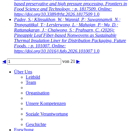
based preservative and high pressure processing. Frontiers in
Food Science and Technology. : p. 1817509. Online:
https://doi.org/10.3389/frfst.2026.1817509
1.0
Padee, S.; Klinsukhon, W.; Wannid, P.; Suwannamek, N.;
Trongsatitkul, T.; Lerslerwong, L.; Mahajan, P.; Wu, D.;
Rattanakaran, J.; Chaiwong, S.; Prahsarn, C.
(2026):
Pineapple Leaf Fiber-based Nonwovens as Sustainable
Thermal Insulation Liner for Distribution Packaging. Future
Foods. : p. 101007. Online:
https://doi.org/10.1016/j.fufo.2026.101007
1.0
◀
von 21
▶
Über Uns
Leitbild
Team
Organisation
Unsere Kompetenzen
Soziale Verantwortung
Geschichte
Forschung