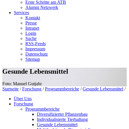
Erste Schritte am ATB
Alumni Netzwerk
Services
Kontakt
Presse
Intranet
Login
Suche
RSS-Feeds
Impressum
Datenschutz
Sitemap
Gesunde Lebensmittel
Foto: Manuel Gutjahr
Startseite
/
Forschung
/
Programmbereiche
/
Gesunde Lebensmittel
/
Über Uns
Forschung
Programmbereiche
Diversifizierter Pflanzenbau
Individualisierte Tierhaltung
Gesunde Lebensmittel