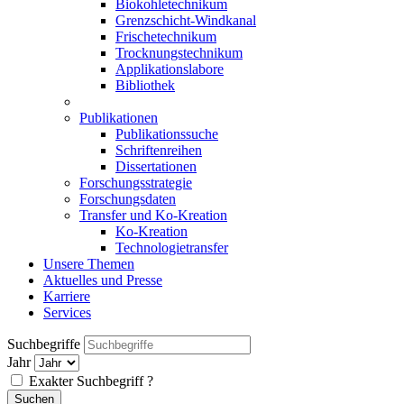
Biokohletechnikum
Grenzschicht-Windkanal
Frischetechnikum
Trocknungstechnikum
Applikationslabore
Bibliothek
Publikationen
Publikationssuche
Schriftenreihen
Dissertationen
Forschungsstrategie
Forschungsdaten
Transfer und Ko-Kreation
Ko-Kreation
Technologietransfer
Unsere Themen
Aktuelles und Presse
Karriere
Services
Suchbegriffe
Jahr
Exakter Suchbegriff
?