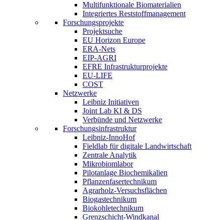
Multifunktionale Biomaterialien
Integriertes Reststoffmanagement
Forschungsprojekte
Projektsuche
EU Horizon Europe
ERA-Nets
EIP-AGRI
EFRE Infrastrukturprojekte
EU-LIFE
COST
Netzwerke
Leibniz Initiativen
Joint Lab KI & DS
Verbünde und Netzwerke
Forschungsinfrastruktur
Leibniz-InnoHof
Fieldlab für digitale Landwirtschaft
Zentrale Analytik
Mikrobiomlabor
Pilotanlage Biochemikalien
Pflanzenfasertechnikum
Agrarholz-Versuchsflächen
Biogastechnikum
Biokohletechnikum
Grenzschicht-Windkanal