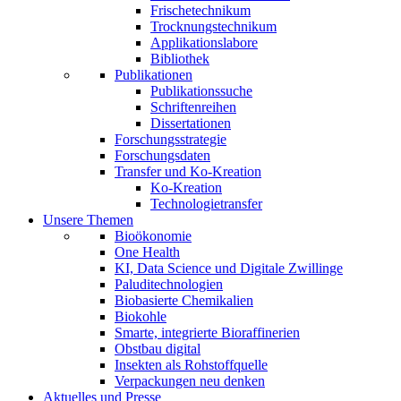
Frischetechnikum
Trocknungstechnikum
Applikationslabore
Bibliothek
Publikationen
Publikationssuche
Schriftenreihen
Dissertationen
Forschungsstrategie
Forschungsdaten
Transfer und Ko-Kreation
Ko-Kreation
Technologietransfer
Unsere Themen
Bioökonomie
One Health
KI, Data Science und Digitale Zwillinge
Paluditechnologien
Biobasierte Chemikalien
Biokohle
Smarte, integrierte Bioraffinerien
Obstbau digital
Insekten als Rohstoffquelle
Verpackungen neu denken
Aktuelles und Presse