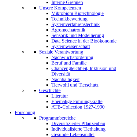
Interne Gremien
Unsere Kompetenzen
Mikrobiom Biotechnologie
Technikbewertung
Systemverfahrenstechnik
Agromechatronik
Sensorik und Modellierung
Data Science in der Bioökonomie
Systemwissenschaft
Soziale Verantwortung
Nachwuchsförderung
Beruf und Familie
Chancengleichheit, Inklusion und
Diversität
Nachhaltigkeit
Tierwohl und Tierschutz
Geschichte
Literatur
Ehemalige Führungskräfte
ATB-Collection 1927-1990
Forschung
Programmbereiche
Diversifizierter Pflanzenbau
Individualisierte Tierhaltung
Gesunde Lebensmittel