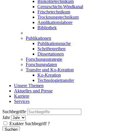
Biokohletechnikum
Grenzschicht-Windkanal
Frischetechnikum
Trocknungstechnikum
Applikationslabore
Bibliothek
Publikationen
Publikationssuche
Schriftenreihen
Dissertationen
Forschungsstrategie
Forschungsdaten
Transfer und Ko-Kreation
Ko-Kreation
Technologietransfer
Unsere Themen
Aktuelles und Presse
Karriere
Services
Suchbegriffe
Jahr
Exakter Suchbegriff
?