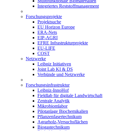
Multifunktionale Biomaterialien
Integriertes Reststoffmanagement
Forschungsprojekte
Projektsuche
EU Horizon Europe
ERA-Nets
EIP-AGRI
EFRE Infrastrukturprojekte
EU-LIFE
COST
Netzwerke
Leibniz Initiativen
Joint Lab KI & DS
Verbünde und Netzwerke
Forschungsinfrastruktur
Leibniz-InnoHof
Fieldlab für digitale Landwirtschaft
Zentrale Analytik
Mikrobiomlabor
Pilotanlage Biochemikalien
Pflanzenfasertechnikum
Agrarholz-Versuchsflächen
Biogastechnikum