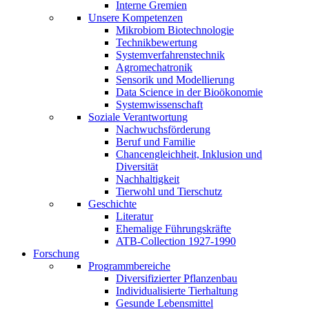
Interne Gremien
Unsere Kompetenzen
Mikrobiom Biotechnologie
Technikbewertung
Systemverfahrenstechnik
Agromechatronik
Sensorik und Modellierung
Data Science in der Bioökonomie
Systemwissenschaft
Soziale Verantwortung
Nachwuchsförderung
Beruf und Familie
Chancengleichheit, Inklusion und
Diversität
Nachhaltigkeit
Tierwohl und Tierschutz
Geschichte
Literatur
Ehemalige Führungskräfte
ATB-Collection 1927-1990
Forschung
Programmbereiche
Diversifizierter Pflanzenbau
Individualisierte Tierhaltung
Gesunde Lebensmittel