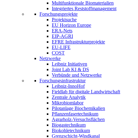
Multifunktionale Biomaterialien
Integriertes Reststoffmanagement
Forschungsprojekte
Projektsuche
EU Horizon Europe
ERA-Nets
EIP-AGRI
EFRE Infrastrukturprojekte
EU-LIFE
COST
Netzwerke
Leibniz Initiativen
Joint Lab KI & DS
Verbünde und Netzwerke
Forschungsinfrastruktur
Leibniz-InnoHof
Fieldlab für digitale Landwirtschaft
Zentrale Analytik
Mikrobiomlabor
Pilotanlage Biochemikalien
Pflanzenfasertechnikum
Agrarholz-Versuchsflächen
Biogastechnikum
Biokohletechnikum
Grenzschicht-Windkanal