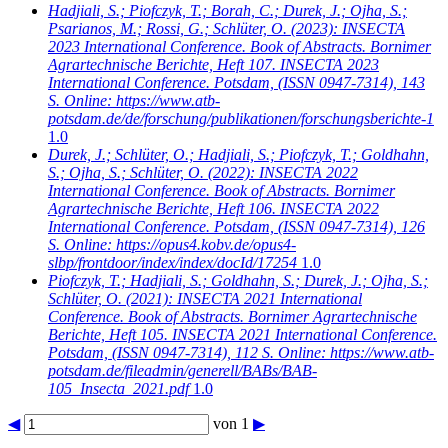
Hadjiali, S.; Piofczyk, T.; Borah, C.; Durek, J.; Ojha, S.;
Psarianos, M.; Rossi, G.; Schlüter, O.
(2023): INSECTA
2023 International Conference. Book of Abstracts. Bornimer
Agrartechnische Berichte, Heft 107. INSECTA 2023
International Conference. Potsdam, (ISSN 0947-7314), 143
S. Online: https://www.atb-
potsdam.de/de/forschung/publikationen/forschungsberichte-1
1.0
Durek, J.; Schlüter, O.; Hadjiali, S.; Piofczyk, T.; Goldhahn,
S.; Ojha, S.; Schlüter, O.
(2022): INSECTA 2022
International Conference. Book of Abstracts. Bornimer
Agrartechnische Berichte, Heft 106. INSECTA 2022
International Conference. Potsdam, (ISSN 0947-7314), 126
S. Online: https://opus4.kobv.de/opus4-
slbp/frontdoor/index/index/docId/17254
1.0
Piofczyk, T.; Hadjiali, S.; Goldhahn, S.; Durek, J.; Ojha, S.;
Schlüter, O.
(2021): INSECTA 2021 International
Conference. Book of Abstracts. Bornimer Agrartechnische
Berichte, Heft 105. INSECTA 2021 International Conference.
Potsdam, (ISSN 0947-7314), 112 S. Online: https://www.atb-
potsdam.de/fileadmin/generell/BABs/BAB-
105_Insecta_2021.pdf
1.0
◀
von 1
▶