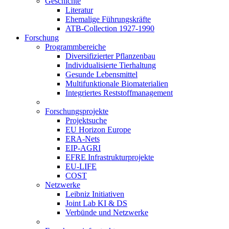
Geschichte
Literatur
Ehemalige Führungskräfte
ATB-Collection 1927-1990
Forschung
Programmbereiche
Diversifizierter Pflanzenbau
Individualisierte Tierhaltung
Gesunde Lebensmittel
Multifunktionale Biomaterialien
Integriertes Reststoffmanagement
Forschungsprojekte
Projektsuche
EU Horizon Europe
ERA-Nets
EIP-AGRI
EFRE Infrastrukturprojekte
EU-LIFE
COST
Netzwerke
Leibniz Initiativen
Joint Lab KI & DS
Verbünde und Netzwerke