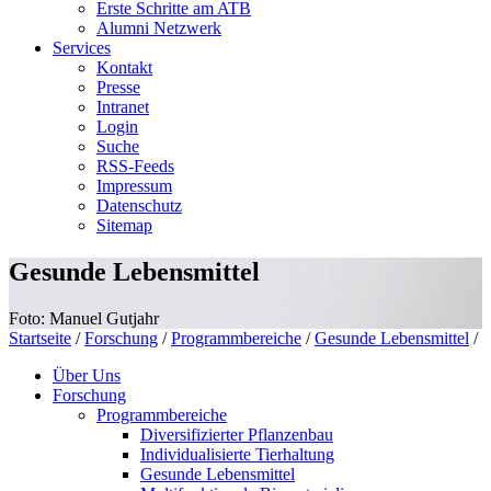
Erste Schritte am ATB
Alumni Netzwerk
Services
Kontakt
Presse
Intranet
Login
Suche
RSS-Feeds
Impressum
Datenschutz
Sitemap
Gesunde Lebensmittel
Foto: Manuel Gutjahr
Startseite
/
Forschung
/
Programmbereiche
/
Gesunde Lebensmittel
/
Über Uns
Forschung
Programmbereiche
Diversifizierter Pflanzenbau
Individualisierte Tierhaltung
Gesunde Lebensmittel