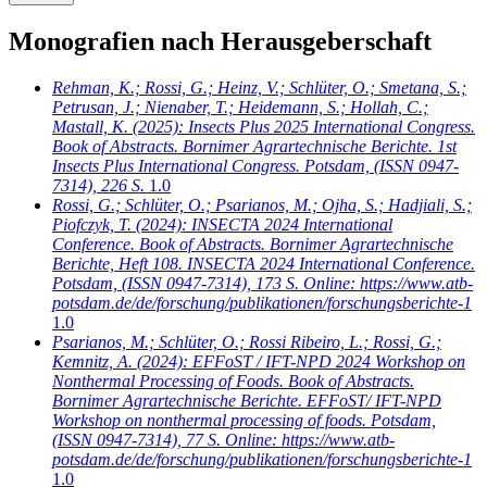
Monografien nach Herausgeberschaft
Rehman, K.; Rossi, G.; Heinz, V.; Schlüter, O.; Smetana, S.;
Petrusan, J.; Nienaber, T.; Heidemann, S.; Hollah, C.;
Mastall, K.
(2025): Insects Plus 2025 International Congress.
Book of Abstracts. Bornimer Agrartechnische Berichte. 1st
Insects Plus International Congress. Potsdam, (ISSN 0947-
7314), 226 S.
1.0
Rossi, G.; Schlüter, O.; Psarianos, M.; Ojha, S.; Hadjiali, S.;
Piofczyk, T.
(2024): INSECTA 2024 International
Conference. Book of Abstracts. Bornimer Agrartechnische
Berichte, Heft 108. INSECTA 2024 International Conference.
Potsdam, (ISSN 0947-7314), 173 S. Online: https://www.atb-
potsdam.de/de/forschung/publikationen/forschungsberichte-1
1.0
Psarianos, M.; Schlüter, O.; Rossi Ribeiro, L.; Rossi, G.;
Kemnitz, A.
(2024): EFFoST / IFT-NPD 2024 Workshop on
Nonthermal Processing of Foods. Book of Abstracts.
Bornimer Agrartechnische Berichte. EFFoST/ IFT-NPD
Workshop on nonthermal processing of foods. Potsdam,
(ISSN 0947-7314), 77 S. Online: https://www.atb-
potsdam.de/de/forschung/publikationen/forschungsberichte-1
1.0