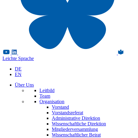
Leichte Sprache
DE
EN
Über Uns
Leitbild
Team
Organisation
Vorstand
Vorstandsreferat
Administrative Direktion
Wissenschaftliche Direktion
Mitgliederversammlung
Wissenschaftlicher Beirat