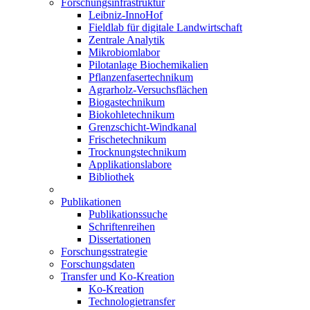
Forschungsinfrastruktur
Leibniz-InnoHof
Fieldlab für digitale Landwirtschaft
Zentrale Analytik
Mikrobiomlabor
Pilotanlage Biochemikalien
Pflanzenfasertechnikum
Agrarholz-Versuchsflächen
Biogastechnikum
Biokohletechnikum
Grenzschicht-Windkanal
Frischetechnikum
Trocknungstechnikum
Applikationslabore
Bibliothek
Publikationen
Publikationssuche
Schriftenreihen
Dissertationen
Forschungsstrategie
Forschungsdaten
Transfer und Ko-Kreation
Ko-Kreation
Technologietransfer