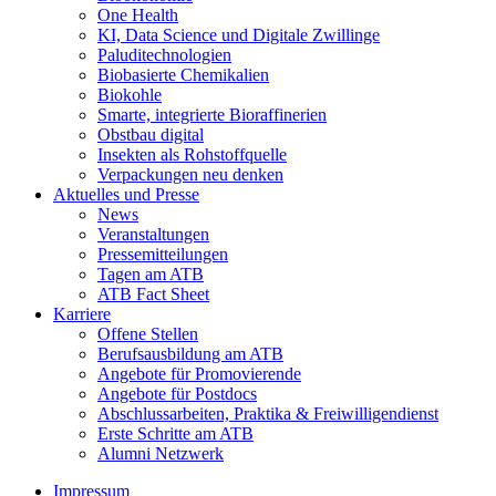
One Health
KI, Data Science und Digitale Zwillinge
Paluditechnologien
Biobasierte Chemikalien
Biokohle
Smarte, integrierte Bioraffinerien
Obstbau digital
Insekten als Rohstoffquelle
Verpackungen neu denken
Aktuelles und Presse
News
Veranstaltungen
Pressemitteilungen
Tagen am ATB
ATB Fact Sheet
Karriere
Offene Stellen
Berufsausbildung am ATB
Angebote für Promovierende
Angebote für Postdocs
Abschlussarbeiten, Praktika & Freiwilligendienst
Erste Schritte am ATB
Alumni Netzwerk
Impressum