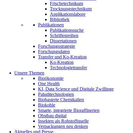
Frischetechnikum
Trocknungstechnikum
Applikationslabore
Bibliothek
Publikationen
Publikationssuche
Schriftenreihen
Dissertationen
Forschungsstrategie
Forschungsdaten
Transfer und Ko-Kreation
Ko-Kreation
Technologietransfer
Unsere Themen
Bioökonomie
One Health
KI, Data Science und Digitale Zwillinge
Paluditechnologien
Biobasierte Chemikalien
Biokohle
Smarte, integrierte Bioraffinerien
Obstbau digital
Insekten als Rohstoffquelle
Verpackungen neu denken
Aktuelles und Presse