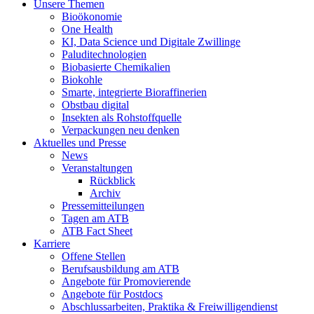
Unsere Themen
Bioökonomie
One Health
KI, Data Science und Digitale Zwillinge
Paluditechnologien
Biobasierte Chemikalien
Biokohle
Smarte, integrierte Bioraffinerien
Obstbau digital
Insekten als Rohstoffquelle
Verpackungen neu denken
Aktuelles und Presse
News
Veranstaltungen
Rückblick
Archiv
Pressemitteilungen
Tagen am ATB
ATB Fact Sheet
Karriere
Offene Stellen
Berufsausbildung am ATB
Angebote für Promovierende
Angebote für Postdocs
Abschlussarbeiten, Praktika & Freiwilligendienst