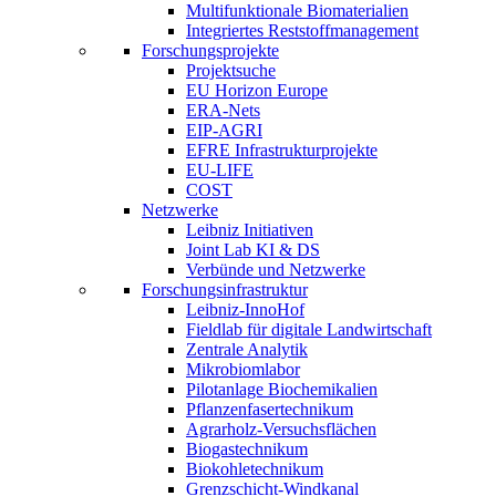
Multifunktionale Biomaterialien
Integriertes Reststoffmanagement
Forschungsprojekte
Projektsuche
EU Horizon Europe
ERA-Nets
EIP-AGRI
EFRE Infrastrukturprojekte
EU-LIFE
COST
Netzwerke
Leibniz Initiativen
Joint Lab KI & DS
Verbünde und Netzwerke
Forschungsinfrastruktur
Leibniz-InnoHof
Fieldlab für digitale Landwirtschaft
Zentrale Analytik
Mikrobiomlabor
Pilotanlage Biochemikalien
Pflanzenfasertechnikum
Agrarholz-Versuchsflächen
Biogastechnikum
Biokohletechnikum
Grenzschicht-Windkanal