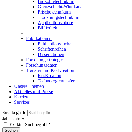
Biokohletechnikum
Grenzschicht-Windkanal
Frischetechnikum
Trocknungstechnikum
Applikationslabore
Bibliothek
Publikationen
Publikationssuche
Schriftenreihen
Dissertationen
Forschungsstrategie
Forschungsdaten
Transfer und Ko-Kreation
Ko-Kreation
Technologietransfer
Unsere Themen
Aktuelles und Presse
Karriere
Services
Suchbegriffe
Jahr
Exakter Suchbegriff
?