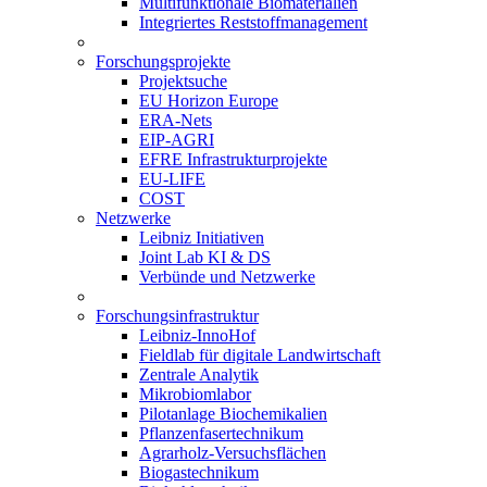
Multifunktionale Biomaterialien
Integriertes Reststoffmanagement
Forschungsprojekte
Projektsuche
EU Horizon Europe
ERA-Nets
EIP-AGRI
EFRE Infrastrukturprojekte
EU-LIFE
COST
Netzwerke
Leibniz Initiativen
Joint Lab KI & DS
Verbünde und Netzwerke
Forschungsinfrastruktur
Leibniz-InnoHof
Fieldlab für digitale Landwirtschaft
Zentrale Analytik
Mikrobiomlabor
Pilotanlage Biochemikalien
Pflanzenfasertechnikum
Agrarholz-Versuchsflächen
Biogastechnikum