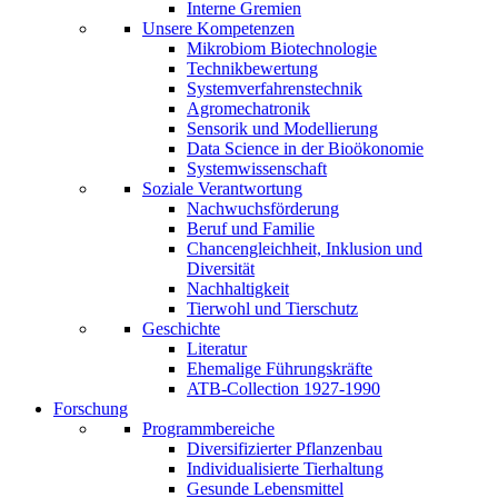
Interne Gremien
Unsere Kompetenzen
Mikrobiom Biotechnologie
Technikbewertung
Systemverfahrenstechnik
Agromechatronik
Sensorik und Modellierung
Data Science in der Bioökonomie
Systemwissenschaft
Soziale Verantwortung
Nachwuchsförderung
Beruf und Familie
Chancengleichheit, Inklusion und
Diversität
Nachhaltigkeit
Tierwohl und Tierschutz
Geschichte
Literatur
Ehemalige Führungskräfte
ATB-Collection 1927-1990
Forschung
Programmbereiche
Diversifizierter Pflanzenbau
Individualisierte Tierhaltung
Gesunde Lebensmittel