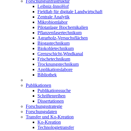
Forschungsinfrastruktur
Leibniz-InnoHof
Fieldlab für digitale Landwirtschaft
Zentrale Analytik
Mikrobiomlabor
Pilotanlage Biochemikalien
Pflanzenfasertechnikum
Agrarholz-Versuchsflächen
Biogastechnikum
Biokohletechnikum
Grenzschicht-Windkanal
Frischetechnikum
Trocknungstechnikum
Applikationslabore
Bibliothek
Publikationen
Publikationssuche
Schriftenreihen
Dissertationen
Forschungsstrategie
Forschungsdaten
Transfer und Ko-Kreation
Ko-Kreation
Technologietransfer