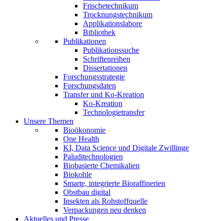
Frischetechnikum
Trocknungstechnikum
Applikationslabore
Bibliothek
Publikationen
Publikationssuche
Schriftenreihen
Dissertationen
Forschungsstrategie
Forschungsdaten
Transfer und Ko-Kreation
Ko-Kreation
Technologietransfer
Unsere Themen
Bioökonomie
One Health
KI, Data Science und Digitale Zwillinge
Paluditechnologien
Biobasierte Chemikalien
Biokohle
Smarte, integrierte Bioraffinerien
Obstbau digital
Insekten als Rohstoffquelle
Verpackungen neu denken
Aktuelles und Presse