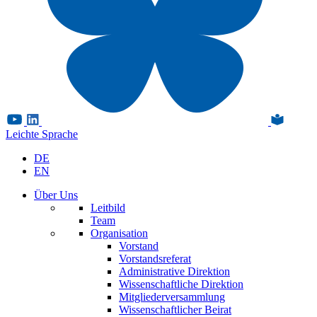
Leichte Sprache
DE
EN
Über Uns
Leitbild
Team
Organisation
Vorstand
Vorstandsreferat
Administrative Direktion
Wissenschaftliche Direktion
Mitgliederversammlung
Wissenschaftlicher Beirat