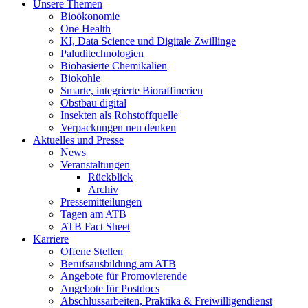
Unsere Themen
Bioökonomie
One Health
KI, Data Science und Digitale Zwillinge
Paluditechnologien
Biobasierte Chemikalien
Biokohle
Smarte, integrierte Bioraffinerien
Obstbau digital
Insekten als Rohstoffquelle
Verpackungen neu denken
Aktuelles und Presse
News
Veranstaltungen
Rückblick
Archiv
Pressemitteilungen
Tagen am ATB
ATB Fact Sheet
Karriere
Offene Stellen
Berufsausbildung am ATB
Angebote für Promovierende
Angebote für Postdocs
Abschlussarbeiten, Praktika & Freiwilligendienst