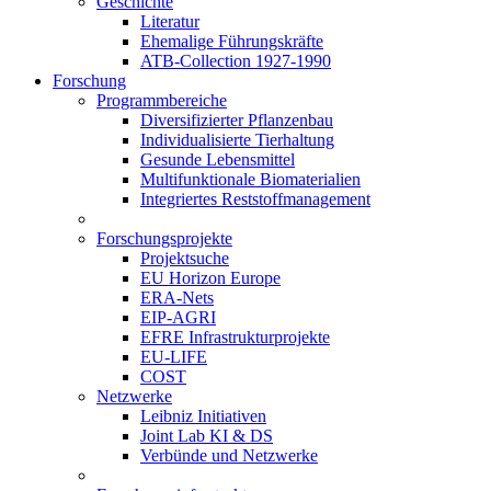
Geschichte
Literatur
Ehemalige Führungskräfte
ATB-Collection 1927-1990
Forschung
Programmbereiche
Diversifizierter Pflanzenbau
Individualisierte Tierhaltung
Gesunde Lebensmittel
Multifunktionale Biomaterialien
Integriertes Reststoffmanagement
Forschungsprojekte
Projektsuche
EU Horizon Europe
ERA-Nets
EIP-AGRI
EFRE Infrastrukturprojekte
EU-LIFE
COST
Netzwerke
Leibniz Initiativen
Joint Lab KI & DS
Verbünde und Netzwerke