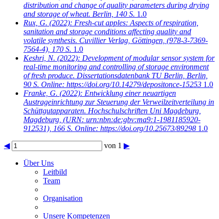
distribution and change of quality parameters during drying
and storage of wheat. Berlin, 140 S.
1.0
Rux, G.
(2022): Fresh-cut apples: Aspects of respiration,
sanitation and storage conditions affecting quality and
volatile synthesis. Cuvillier Verlag, Göttingen, (978-3-7369-
7564-4), 170 S.
1.0
Keshri, N.
(2022): Development of modular sensor system for
real-time monitoring and controlling of storage environment
of fresh produce. Dissertationsdatenbank TU Berlin, Berlin,
90 S. Online: https://doi.org/10.14279/depositonce-15253
1.0
Franke, G.
(2022): Entwicklung einer neuartigen
Austrageinrichtung zur Steuerung der Verweilzeitverteilung in
Schüttgutapparaten. Hochschulschriften Uni Magdeburg,
Magdeburg, (URN: urn:nbn:de:gbv:ma9:1-1981185920-
912531), 166 S. Online: https://doi.org/10.25673/89298
1.0
◀
von 1
▶
Über Uns
Leitbild
Team
Organisation
Unsere Kompetenzen