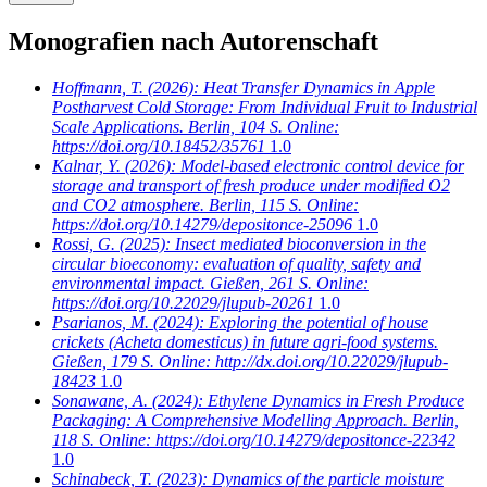
Monografien nach Autorenschaft
Hoffmann, T.
(2026): Heat Transfer Dynamics in Apple
Postharvest Cold Storage: From Individual Fruit to Industrial
Scale Applications. Berlin, 104 S. Online:
https://doi.org/10.18452/35761
1.0
Kalnar, Y.
(2026): Model-based electronic control device for
storage and transport of fresh produce under modified O2
and CO2 atmosphere. Berlin, 115 S. Online:
https://doi.org/10.14279/depositonce-25096
1.0
Rossi, G.
(2025): Insect mediated bioconversion in the
circular bioeconomy: evaluation of quality, safety and
environmental impact. Gießen, 261 S. Online:
https://doi.org/10.22029/jlupub-20261
1.0
Psarianos, M.
(2024): Exploring the potential of house
crickets (Acheta domesticus) in future agri-food systems.
Gießen, 179 S. Online: http://dx.doi.org/10.22029/jlupub-
18423
1.0
Sonawane, A.
(2024): Ethylene Dynamics in Fresh Produce
Packaging: A Comprehensive Modelling Approach. Berlin,
118 S. Online: https://doi.org/10.14279/depositonce-22342
1.0
Schinabeck, T.
(2023): Dynamics of the particle moisture