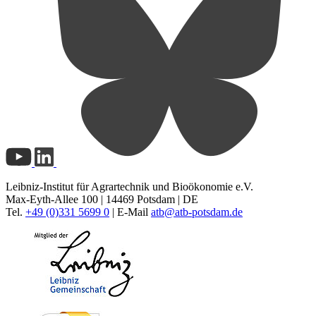
Leibniz-Institut für Agrartechnik und Bioökonomie e.V.
Max-Eyth-Allee 100 | 14469 Potsdam | DE
Tel.
+49 (0)331 5699 0
| E-Mail
atb@
atb-potsdam.de