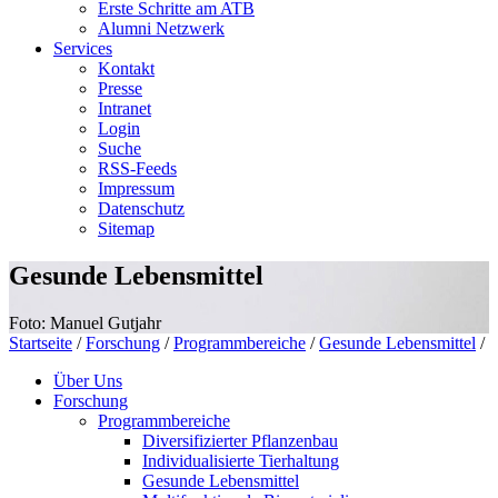
Erste Schritte am ATB
Alumni Netzwerk
Services
Kontakt
Presse
Intranet
Login
Suche
RSS-Feeds
Impressum
Datenschutz
Sitemap
Gesunde Lebensmittel
Foto: Manuel Gutjahr
Startseite
/
Forschung
/
Programmbereiche
/
Gesunde Lebensmittel
/
Über Uns
Forschung
Programmbereiche
Diversifizierter Pflanzenbau
Individualisierte Tierhaltung
Gesunde Lebensmittel