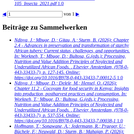
105_Insecta_2021.pdf
1.0
◀
von 1
▶
Beiträge zu Sammelwerken
Ndisya, J.; Mbuge, D.; Gitau, A.; Sturm, B.
(2026): Chapter
2.4 - Advances in preservation and transformation of starchy
African tubers: Current status, challenges, and opportunities.
In: Workneh, T.; Mbuge, D.; Bultosa, G.(eds.): Processing,
Nutrition and Value Addition Principles of Neglected and
Underutilized African Foods. . Elsevier, Amsterdam, (978-0-
443-33433-7), p. 127-145. Online:
https://doi.org/10.1016/B978-0-443-33433-7.00012-5
1.0
Ndisya, J.; Mbuge, D.; Delele, M.; Hensel, O.
(2026):
Chapter 11.2 - Cocoyam for food security in Kenya: Insights
into production, postharvest practices and consumption. In:
Workneh, T.; Mbuge, D.; Bultosa, G.(eds.): Processing,
Nutrition and Value Addition Principles of Neglected and
Underutilized African Foods. . Elsevier, Amsterdam, (978-0-
443-33433-7), p. 537-554. Online:
https://doi.org/10.1016/B978-0-443-33433-7.00038-1
1.0
Hoffmann, T.; Sonawane, A.; Jedermann, R.; Praeger, U.;
Büchele, F.; Neuwald, D.; Sturm, B.; Mahajan, P.
(2026):