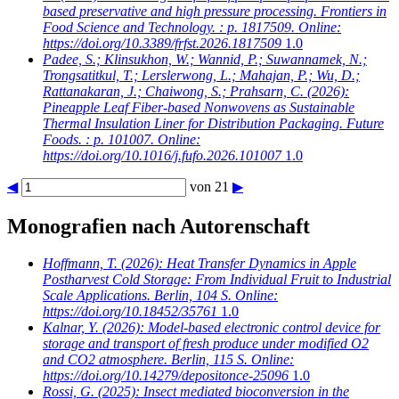
based preservative and high pressure processing. Frontiers in
Food Science and Technology. : p. 1817509. Online:
https://doi.org/10.3389/frfst.2026.1817509
1.0
Padee, S.; Klinsukhon, W.; Wannid, P.; Suwannamek, N.;
Trongsatitkul, T.; Lerslerwong, L.; Mahajan, P.; Wu, D.;
Rattanakaran, J.; Chaiwong, S.; Prahsarn, C.
(2026):
Pineapple Leaf Fiber-based Nonwovens as Sustainable
Thermal Insulation Liner for Distribution Packaging. Future
Foods. : p. 101007. Online:
https://doi.org/10.1016/j.fufo.2026.101007
1.0
◀
von 21
▶
Monografien nach Autorenschaft
Hoffmann, T.
(2026): Heat Transfer Dynamics in Apple
Postharvest Cold Storage: From Individual Fruit to Industrial
Scale Applications. Berlin, 104 S. Online:
https://doi.org/10.18452/35761
1.0
Kalnar, Y.
(2026): Model-based electronic control device for
storage and transport of fresh produce under modified O2
and CO2 atmosphere. Berlin, 115 S. Online:
https://doi.org/10.14279/depositonce-25096
1.0
Rossi, G.
(2025): Insect mediated bioconversion in the