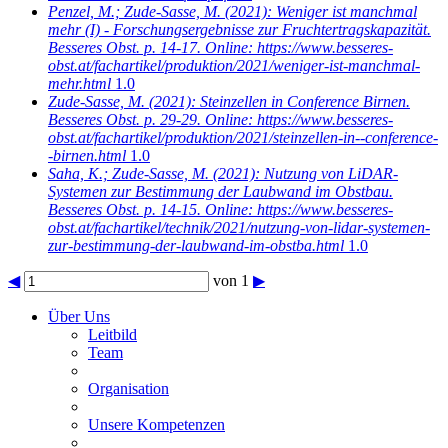
Penzel, M.; Zude-Sasse, M.
(2021): Weniger ist manchmal
mehr (I) - Forschungsergebnisse zur Fruchtertragskapazität.
Besseres Obst. p. 14-17. Online: https://www.besseres-
obst.at/fachartikel/produktion/2021/weniger-ist-manchmal-
mehr.html
1.0
Zude-Sasse, M.
(2021): Steinzellen in Conference Birnen.
Besseres Obst. p. 29-29. Online: https://www.besseres-
obst.at/fachartikel/produktion/2021/steinzellen-in--conference-
-birnen.html
1.0
Saha, K.; Zude-Sasse, M.
(2021): Nutzung von LiDAR-
Systemen zur Bestimmung der Laubwand im Obstbau.
Besseres Obst. p. 14-15. Online: https://www.besseres-
obst.at/fachartikel/technik/2021/nutzung-von-lidar-systemen-
zur-bestimmung-der-laubwand-im-obstba.html
1.0
◀
von 1
▶
Über Uns
Leitbild
Team
Organisation
Unsere Kompetenzen