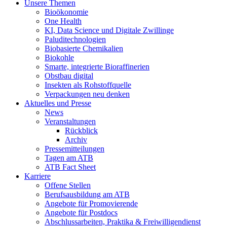
Unsere Themen
Bioökonomie
One Health
KI, Data Science und Digitale Zwillinge
Paluditechnologien
Biobasierte Chemikalien
Biokohle
Smarte, integrierte Bioraffinerien
Obstbau digital
Insekten als Rohstoffquelle
Verpackungen neu denken
Aktuelles und Presse
News
Veranstaltungen
Rückblick
Archiv
Pressemitteilungen
Tagen am ATB
ATB Fact Sheet
Karriere
Offene Stellen
Berufsausbildung am ATB
Angebote für Promovierende
Angebote für Postdocs
Abschlussarbeiten, Praktika & Freiwilligendienst