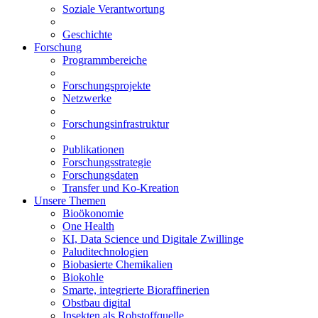
Soziale Verantwortung
Geschichte
Forschung
Programmbereiche
Forschungsprojekte
Netzwerke
Forschungsinfrastruktur
Publikationen
Forschungsstrategie
Forschungsdaten
Transfer und Ko-Kreation
Unsere Themen
Bioökonomie
One Health
KI, Data Science und Digitale Zwillinge
Paluditechnologien
Biobasierte Chemikalien
Biokohle
Smarte, integrierte Bioraffinerien
Obstbau digital
Insekten als Rohstoffquelle