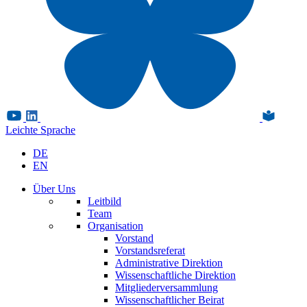
Leichte Sprache
DE
EN
Über Uns
Leitbild
Team
Organisation
Vorstand
Vorstandsreferat
Administrative Direktion
Wissenschaftliche Direktion
Mitgliederversammlung
Wissenschaftlicher Beirat