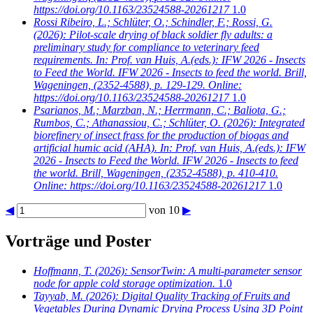
https://doi.org/10.1163/23524588-20261217
1.0
Rossi Ribeiro, L.; Schlüter, O.; Schindler, F.; Rossi, G.
(2026): Pilot-scale drying of black soldier fly adults: a
preliminary study for compliance to veterinary feed
requirements. In: Prof. van Huis, A.(eds.): IFW 2026 - Insects
to Feed the World. IFW 2026 - Insects to feed the world. Brill,
Wageningen, (2352-4588), p. 129-129. Online:
https://doi.org/10.1163/23524588-20261217
1.0
Psarianos, M.; Marzban, N.; Herrmann, C.; Baliota, G.;
Rumbos, C.; Athanassiou, C.; Schlüter, O.
(2026): Integrated
biorefinery of insect frass for the production of biogas and
artificial humic acid (AHA). In: Prof. van Huis, A.(eds.): IFW
2026 - Insects to Feed the World. IFW 2026 - Insects to feed
the world. Brill, Wageningen, (2352-4588), p. 410-410.
Online: https://doi.org/10.1163/23524588-20261217
1.0
◀
von 10
▶
Vorträge und Poster
Hoffmann, T.
(2026): SensorTwin: A multi-parameter sensor
node for apple cold storage optimization.
1.0
Tayyab, M.
(2026): Digital Quality Tracking of Fruits and
Vegetables During Dynamic Drying Process Using 3D Point