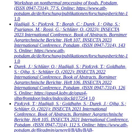
Workshop on nonthermal processing of foods. Potsdam,
(ISSN 0947-7314), 77 S. Online: https://www.atb-
potsdam.de/de/forschung/publikationen/forschungsberichte-1
1.0
Hadjiali, S.; Piofczyk, T.; Borah, C.; Durek, J.; Ojha, S.;
Psarianos, M.; Rossi, G.; Schlüter, O.
(2023): INSECTA
2023 International Conference. Book of Abstracts. Bornimer
Agrartechnische Berichte, Heft 107. INSECTA 2023
International Conference. Potsdam, (ISSN 0947-7314), 143
S. Online: https://www.atb-
potsdam.de/de/forschung/publikationen/forschungsberichte-1
1.0
Durek, J.; Schlüter, O.; Hadjiali, S.; Piofczyk, T.; Goldhahn,
S.; Ojha, S.; Schlüter, O.
(2022): INSECTA 2022
International Conference. Book of Abstracts. Bornimer
Agrartechnische Berichte, Heft 106. INSECTA 2022
International Conference. Potsdam, (ISSN 0947-7314), 126
S. Online: https://opus4.kobv.de/opus4-
slbp/frontdoor/index/index/docId/17254
1.0
Piofczyk, T.; Hadjiali, S.; Goldhahn, S.; Durek, J.; Ojha, S.;
Schlüter, O.
(2021): INSECTA 2021 International
Conference. Book of Abstracts. Bornimer Agrartechnische
Berichte, Heft 105. INSECTA 2021 International Conference.
Potsdam, (ISSN 0947-7314), 112 S. Online: https://www.atb-
potsdam.de/fileadmin/generell/BABs/BAB-