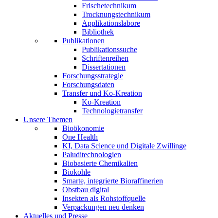
Frischetechnikum
Trocknungstechnikum
Applikationslabore
Bibliothek
Publikationen
Publikationssuche
Schriftenreihen
Dissertationen
Forschungsstrategie
Forschungsdaten
Transfer und Ko-Kreation
Ko-Kreation
Technologietransfer
Unsere Themen
Bioökonomie
One Health
KI, Data Science und Digitale Zwillinge
Paluditechnologien
Biobasierte Chemikalien
Biokohle
Smarte, integrierte Bioraffinerien
Obstbau digital
Insekten als Rohstoffquelle
Verpackungen neu denken
Aktuelles und Presse