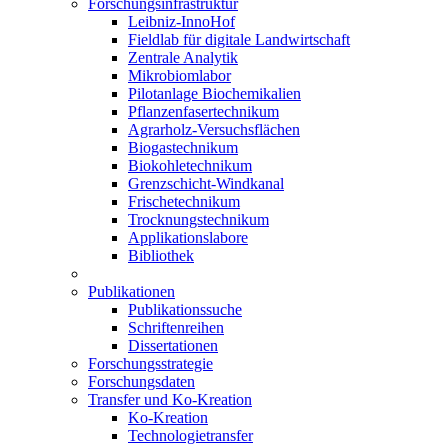
Forschungsinfrastruktur
Leibniz-InnoHof
Fieldlab für digitale Landwirtschaft
Zentrale Analytik
Mikrobiomlabor
Pilotanlage Biochemikalien
Pflanzenfasertechnikum
Agrarholz-Versuchsflächen
Biogastechnikum
Biokohletechnikum
Grenzschicht-Windkanal
Frischetechnikum
Trocknungstechnikum
Applikationslabore
Bibliothek
Publikationen
Publikationssuche
Schriftenreihen
Dissertationen
Forschungsstrategie
Forschungsdaten
Transfer und Ko-Kreation
Ko-Kreation
Technologietransfer