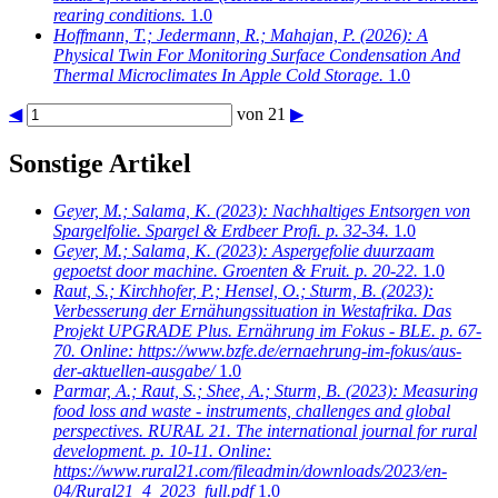
rearing conditions.
1.0
Hoffmann, T.; Jedermann, R.; Mahajan, P.
(2026): A
Physical Twin For Monitoring Surface Condensation And
Thermal Microclimates In Apple Cold Storage.
1.0
◀
von 21
▶
Sonstige Artikel
Geyer, M.; Salama, K.
(2023): Nachhaltiges Entsorgen von
Spargelfolie. Spargel & Erdbeer Profi. p. 32-34.
1.0
Geyer, M.; Salama, K.
(2023): Aspergefolie duurzaam
gepoetst door machine. Groenten & Fruit. p. 20-22.
1.0
Raut, S.; Kirchhofer, P.; Hensel, O.; Sturm, B.
(2023):
Verbesserung der Ernähungssituation in Westafrika. Das
Projekt UPGRADE Plus. Ernährung im Fokus - BLE. p. 67-
70. Online: https://www.bzfe.de/ernaehrung-im-fokus/aus-
der-aktuellen-ausgabe/
1.0
Parmar, A.; Raut, S.; Shee, A.; Sturm, B.
(2023): Measuring
food loss and waste - instruments, challenges and global
perspectives. RURAL 21. The international journal for rural
development. p. 10-11. Online:
https://www.rural21.com/fileadmin/downloads/2023/en-
04/Rural21_4_2023_full.pdf
1.0