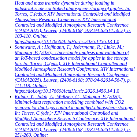
Heat and mass transfer dynamics during loading in
industrial-scale controlled atmosphere storage of apples. In:
Torres, C.(eds.): XIV International Controlled and Modified
Atmosphere Research Conference. XIV International
Controlled and Modified Atmosphere Research Conference
(CAMA2025). Leuven, (2406-6168; 978-94-62614-56-7), p.
103-110. Online:
https://doi.org/10.17660/ActaHortic.2026.1456.13
1.0
Sonawane, A.; Hoffmann, T.; Jedermann, R.; Linke, M.;
Mahajan, P.
(2026): Uncertainty analysis and validation of
an IoT-based condensation model for apples in the storage
bin. In: Torres, C.(eds.): XIV International Controlled and
Modified Atmosphere Research Conference. XIV International
Controlled and Modified Atmosphere Research Conference
(CAMA2025). Leuven, (2406-6168; 978-94-62614-56-7), p.
111-118. Online:
https://doi.org/10.17660/ActaHortic.2026.1456.14
1.0
Kalnar, Y.; Jalali, A.; Weltzien, C.; Mahajan, P.
(2026):
Minimal-data respiration modelling combined with CO2
removal for dual-gas control in modified-atmosphere storage.
In: Torres, C.(eds.): XIV International Controlled and
Modified Atmosphere Research Conference. XIV International
Controlled and Modified Atmosphere Research Conference
(CAMA2025). Leuven, (2406-6168; 978-94-62614-56-7), p.
251-260. Online: