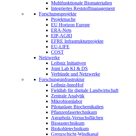
Multifunktionale Biomaterialien
Integriertes Reststoffmanagement
Forschungsprojekte
Projektsuche
EU Horizon Europe
ERA-Nets
EIP-AGRI
EFRE Infrastrukturprojekte
EU-LIFE
COST
Netzwerke
Leibniz Initiativen
Joint Lab KI & DS
Verbünde und Netzwerke
Forschungsinfrastruktur
Leibniz-InnoHof
Fieldlab für digitale Landwirtschaft
Zentrale Analytik
Mikrobiomlabor
Pilotanlage Biochemikalien
Pflanzenfasertechnikum
Agrarholz-Versuchsflächen
Biogastechnikum
Biokohletechnikum
Grenzschicht-Windkanal