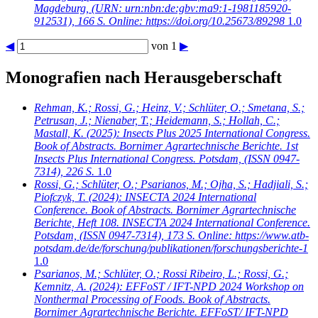
Magdeburg, (URN: urn:nbn:de:gbv:ma9:1-1981185920-
912531), 166 S. Online: https://doi.org/10.25673/89298
1.0
◀
von 1
▶
Monografien nach Herausgeberschaft
Rehman, K.; Rossi, G.; Heinz, V.; Schlüter, O.; Smetana, S.;
Petrusan, J.; Nienaber, T.; Heidemann, S.; Hollah, C.;
Mastall, K.
(2025): Insects Plus 2025 International Congress.
Book of Abstracts. Bornimer Agrartechnische Berichte. 1st
Insects Plus International Congress. Potsdam, (ISSN 0947-
7314), 226 S.
1.0
Rossi, G.; Schlüter, O.; Psarianos, M.; Ojha, S.; Hadjiali, S.;
Piofczyk, T.
(2024): INSECTA 2024 International
Conference. Book of Abstracts. Bornimer Agrartechnische
Berichte, Heft 108. INSECTA 2024 International Conference.
Potsdam, (ISSN 0947-7314), 173 S. Online: https://www.atb-
potsdam.de/de/forschung/publikationen/forschungsberichte-1
1.0
Psarianos, M.; Schlüter, O.; Rossi Ribeiro, L.; Rossi, G.;
Kemnitz, A.
(2024): EFFoST / IFT-NPD 2024 Workshop on
Nonthermal Processing of Foods. Book of Abstracts.
Bornimer Agrartechnische Berichte. EFFoST/ IFT-NPD