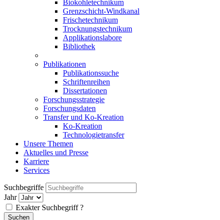
Biokohletechnikum
Grenzschicht-Windkanal
Frischetechnikum
Trocknungstechnikum
Applikationslabore
Bibliothek
Publikationen
Publikationssuche
Schriftenreihen
Dissertationen
Forschungsstrategie
Forschungsdaten
Transfer und Ko-Kreation
Ko-Kreation
Technologietransfer
Unsere Themen
Aktuelles und Presse
Karriere
Services
Suchbegriffe
Jahr
Exakter Suchbegriff
?