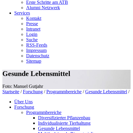
Erste Schritte am ATB
Alumni Netzwerk
Services
Kontakt
Presse
Intranet
Login
Suche
RSS-Feeds
Impressum
Datenschutz
Sitemap
Gesunde Lebensmittel
Foto: Manuel Gutjahr
Startseite
/
Forschung
/
Programmbereiche
/
Gesunde Lebensmittel
/
Über Uns
Forschung
Programmbereiche
Diversifizierter Pflanzenbau
Individualisierte Tierhaltung
Gesunde Lebensmittel