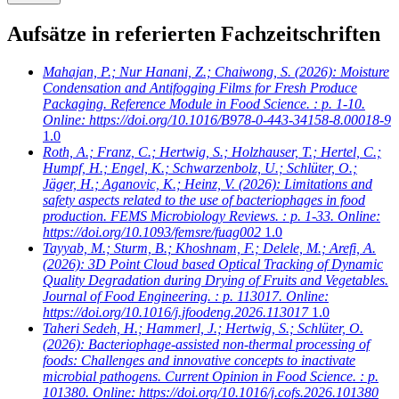
Aufsätze in referierten Fachzeitschriften
Mahajan, P.; Nur Hanani, Z.; Chaiwong, S.
(2026): Moisture
Condensation and Antifogging Films for Fresh Produce
Packaging. Reference Module in Food Science. : p. 1-10.
Online: https://doi.org/10.1016/B978-0-443-34158-8.00018-9
1.0
Roth, A.; Franz, C.; Hertwig, S.; Holzhauser, T.; Hertel, C.;
Humpf, H.; Engel, K.; Schwarzenbolz, U.; Schlüter, O.;
Jäger, H.; Aganovic, K.; Heinz, V.
(2026): Limitations and
safety aspects related to the use of bacteriophages in food
production. FEMS Microbiology Reviews. : p. 1-33. Online:
https://doi.org/10.1093/femsre/fuag002
1.0
Tayyab, M.; Sturm, B.; Khoshnam, F.; Delele, M.; Arefi, A.
(2026): 3D Point Cloud based Optical Tracking of Dynamic
Quality Degradation during Drying of Fruits and Vegetables.
Journal of Food Engineering. : p. 113017. Online:
https://doi.org/10.1016/j.jfoodeng.2026.113017
1.0
Taheri Sedeh, H.; Hammerl, J.; Hertwig, S.; Schlüter, O.
(2026): Bacteriophage-assisted non-thermal processing of
foods: Challenges and innovative concepts to inactivate
microbial pathogens. Current Opinion in Food Science. : p.
101380. Online: https://doi.org/10.1016/j.cofs.2026.101380