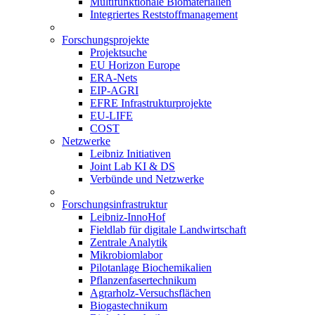
Multifunktionale Biomaterialien
Integriertes Reststoffmanagement
Forschungsprojekte
Projektsuche
EU Horizon Europe
ERA-Nets
EIP-AGRI
EFRE Infrastrukturprojekte
EU-LIFE
COST
Netzwerke
Leibniz Initiativen
Joint Lab KI & DS
Verbünde und Netzwerke
Forschungsinfrastruktur
Leibniz-InnoHof
Fieldlab für digitale Landwirtschaft
Zentrale Analytik
Mikrobiomlabor
Pilotanlage Biochemikalien
Pflanzenfasertechnikum
Agrarholz-Versuchsflächen
Biogastechnikum