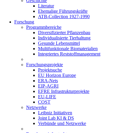
Geschichte
Literatur
Ehemalige Führungskräfte
ATB-Collection 1927-1990
Forschung
Programmbereiche
Diversifizierter Pflanzenbau
Individualisierte Tierhaltung
Gesunde Lebensmittel
Multifunktionale Biomaterialien
Integriertes Reststoffmanagement
Forschungsprojekte
Projektsuche
EU Horizon Europe
ERA-Nets
EIP-AGRI
EFRE Infrastrukturprojekte
EU-LIFE
COST
Netzwerke
Leibniz Initiativen
Joint Lab KI & DS
Verbünde und Netzwerke