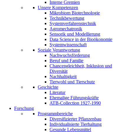
Interne Gremien
Unsere Kompetenzen
Mikrobiom Biotechnologie
Technikbewertung
Systemverfahrenstechnik
Agromechatronik
Sensorik und Modellierung
Data Science in der Bioökonomie
Systemwissenschaft
Soziale Verantwortung
Nachwuchsförderung
Beruf und Familie
Chancengleichheit, Inklusion und
Diversität
Nachhaltigkeit
Tierwohl und Tierschutz
Geschichte
Literatur
Ehemalige Führungskräfte
ATB-Collection 1927-1990
Forschung
Programmbereiche
Diversifizierter Pflanzenbau
Individualisierte Tierhaltung
Gesunde Lebensmittel