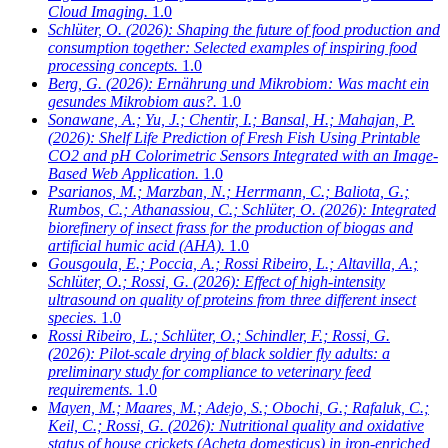
Cloud Imaging.
1.0
Schlüter, O.
(2026): Shaping the future of food production and
consumption together: Selected examples of inspiring food
processing concepts.
1.0
Berg, G.
(2026): Ernährung und Mikrobiom: Was macht ein
gesundes Mikrobiom aus?.
1.0
Sonawane, A.; Yu, J.; Chentir, I.; Bansal, H.; Mahajan, P.
(2026): Shelf Life Prediction of Fresh Fish Using Printable
CO2 and pH Colorimetric Sensors Integrated with an Image-
Based Web Application.
1.0
Psarianos, M.; Marzban, N.; Herrmann, C.; Baliota, G.;
Rumbos, C.; Athanassiou, C.; Schlüter, O.
(2026): Integrated
biorefinery of insect frass for the production of biogas and
artificial humic acid (AHA).
1.0
Gousgoula, E.; Poccia, A.; Rossi Ribeiro, L.; Altavilla, A.;
Schlüter, O.; Rossi, G.
(2026): Effect of high-intensity
ultrasound on quality of proteins from three different insect
species.
1.0
Rossi Ribeiro, L.; Schlüter, O.; Schindler, F.; Rossi, G.
(2026): Pilot-scale drying of black soldier fly adults: a
preliminary study for compliance to veterinary feed
requirements.
1.0
Mayen, M.; Maares, M.; Adejo, S.; Obochi, G.; Rafaluk, C.;
Keil, C.; Rossi, G.
(2026): Nutritional quality and oxidative
status of house crickets (Acheta domesticus) in iron-enriched