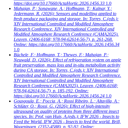
https://doi.org/10.17660/ActaHortic.2026.1456.33
1.0
Mahajan, P.; Sonawane, A.; Hoffmann, T.; Kalnar, Y.;
Jedermann, R.
(2026): Sensors and modelling applied to
fresh produce packaging and storage. In: Torres, C.(eds.):
XIV International Controlled and Modified Atmosphere
Research Conference. XIV International Controlled and
Modified Atmosphere Research Conference (CAMA2025).
Leuven, (2406-6168; 978-94-62614-56-7), p. 261-268.
Online: https://doi.org/10.17660/ActaHortic.2026.1456.34
1.0
Büchele, F.; Hoffmann, T.; Thewes, F.; Mahajan, P.;
Neuwald, D.
(2026): Effect of refrigeration system on apple
fruit preservation, mass loss and in-situ metabolism activity
during CA storage. In: Torres, C.(eds.): XIV International
Controlled and Modified Atmosphere Research Conference.
XIV International Controlled and Modified Atmosphere
Research Conference (CAMA2025). Leuven, (2406-6168;
978-94-62614-56-7), p. 185-192. Online:
https://doi.org/10.17660/ActaHortic.2026.1456.24
1.0
Gousgoula, E.; Poccia, A.; Rossi Ribeiro, L.; Altavilla, A.;
Schlüter, O.; Rossi, G.
(2026): Effect of high-intensity
ultrasound on quality of proteins from three different insect
species. In: Prof. van Huis, A.(eds.): IFW 2026 - Insects to
Feed the World. IFW 2026 - Insects to feed the world. Brill,
Wageningen, (2352-4588), p. 92-92. Online: