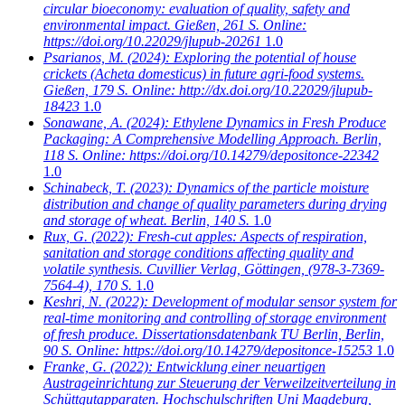
circular bioeconomy: evaluation of quality, safety and
environmental impact. Gießen, 261 S. Online:
https://doi.org/10.22029/jlupub-20261
1.0
Psarianos, M.
(2024): Exploring the potential of house
crickets (Acheta domesticus) in future agri-food systems.
Gießen, 179 S. Online: http://dx.doi.org/10.22029/jlupub-
18423
1.0
Sonawane, A.
(2024): Ethylene Dynamics in Fresh Produce
Packaging: A Comprehensive Modelling Approach. Berlin,
118 S. Online: https://doi.org/10.14279/depositonce-22342
1.0
Schinabeck, T.
(2023): Dynamics of the particle moisture
distribution and change of quality parameters during drying
and storage of wheat. Berlin, 140 S.
1.0
Rux, G.
(2022): Fresh-cut apples: Aspects of respiration,
sanitation and storage conditions affecting quality and
volatile synthesis. Cuvillier Verlag, Göttingen, (978-3-7369-
7564-4), 170 S.
1.0
Keshri, N.
(2022): Development of modular sensor system for
real-time monitoring and controlling of storage environment
of fresh produce. Dissertationsdatenbank TU Berlin, Berlin,
90 S. Online: https://doi.org/10.14279/depositonce-15253
1.0
Franke, G.
(2022): Entwicklung einer neuartigen
Austrageinrichtung zur Steuerung der Verweilzeitverteilung in
Schüttgutapparaten. Hochschulschriften Uni Magdeburg,