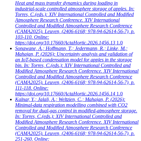
Heat and mass transfer dynamics during loading in
industrial-scale controlled atmosphere storage of apples. In:
Torres, C.(eds.): XIV International Controlled and Modified
Atmosphere Research Conference. XIV International
Controlled and Modified Atmosphere Research Conference
(CAMA2025). Leuven, (2406-6168; 978-94-62614-56-7), p.
103-110. Online:
https://doi.org/10.17660/ActaHortic.2026.1456.13
1.0
Sonawane, A.; Hoffmann, T.; Jedermann, R.; Linke, M.;
Mahajan, P.
(2026): Uncertainty analysis and validation of
an IoT-based condensation model for apples in the storage
bin. In: Torres, C.(eds.): XIV International Controlled and
Modified Atmosphere Research Conference. XIV International
Controlled and Modified Atmosphere Research Conference
(CAMA2025). Leuven, (2406-6168; 978-94-62614-56-7), p.
111-118. Online:
https://doi.org/10.17660/ActaHortic.2026.1456.14
1.0
Kalnar, Y.; Jalali, A.; Weltzien, C.; Mahajan, P.
(2026):
Minimal-data respiration modelling combined with CO2
removal for dual-gas control in modified-atmosphere storage.
In: Torres, C.(eds.): XIV International Controlled and
Modified Atmosphere Research Conference. XIV International
Controlled and Modified Atmosphere Research Conference
(CAMA2025). Leuven, (2406-6168; 978-94-62614-56-7), p.
251-260. Online: