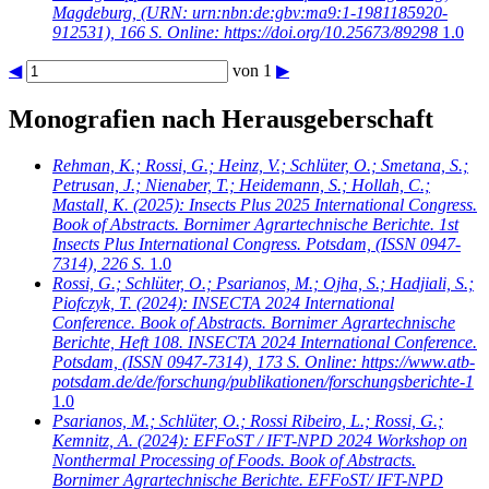
Magdeburg, (URN: urn:nbn:de:gbv:ma9:1-1981185920-
912531), 166 S. Online: https://doi.org/10.25673/89298
1.0
◀
von 1
▶
Monografien nach Herausgeberschaft
Rehman, K.; Rossi, G.; Heinz, V.; Schlüter, O.; Smetana, S.;
Petrusan, J.; Nienaber, T.; Heidemann, S.; Hollah, C.;
Mastall, K.
(2025): Insects Plus 2025 International Congress.
Book of Abstracts. Bornimer Agrartechnische Berichte. 1st
Insects Plus International Congress. Potsdam, (ISSN 0947-
7314), 226 S.
1.0
Rossi, G.; Schlüter, O.; Psarianos, M.; Ojha, S.; Hadjiali, S.;
Piofczyk, T.
(2024): INSECTA 2024 International
Conference. Book of Abstracts. Bornimer Agrartechnische
Berichte, Heft 108. INSECTA 2024 International Conference.
Potsdam, (ISSN 0947-7314), 173 S. Online: https://www.atb-
potsdam.de/de/forschung/publikationen/forschungsberichte-1
1.0
Psarianos, M.; Schlüter, O.; Rossi Ribeiro, L.; Rossi, G.;
Kemnitz, A.
(2024): EFFoST / IFT-NPD 2024 Workshop on
Nonthermal Processing of Foods. Book of Abstracts.
Bornimer Agrartechnische Berichte. EFFoST/ IFT-NPD