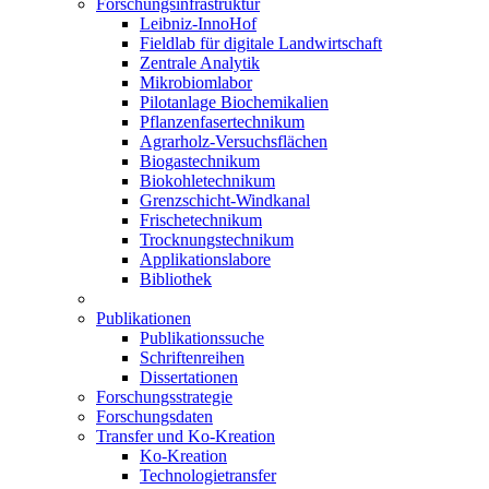
Forschungsinfrastruktur
Leibniz-InnoHof
Fieldlab für digitale Landwirtschaft
Zentrale Analytik
Mikrobiomlabor
Pilotanlage Biochemikalien
Pflanzenfasertechnikum
Agrarholz-Versuchsflächen
Biogastechnikum
Biokohletechnikum
Grenzschicht-Windkanal
Frischetechnikum
Trocknungstechnikum
Applikationslabore
Bibliothek
Publikationen
Publikationssuche
Schriftenreihen
Dissertationen
Forschungsstrategie
Forschungsdaten
Transfer und Ko-Kreation
Ko-Kreation
Technologietransfer