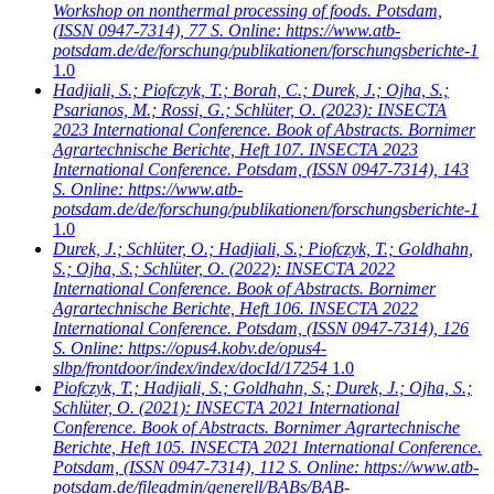
Workshop on nonthermal processing of foods. Potsdam,
(ISSN 0947-7314), 77 S. Online: https://www.atb-
potsdam.de/de/forschung/publikationen/forschungsberichte-1
1.0
Hadjiali, S.; Piofczyk, T.; Borah, C.; Durek, J.; Ojha, S.;
Psarianos, M.; Rossi, G.; Schlüter, O.
(2023): INSECTA
2023 International Conference. Book of Abstracts. Bornimer
Agrartechnische Berichte, Heft 107. INSECTA 2023
International Conference. Potsdam, (ISSN 0947-7314), 143
S. Online: https://www.atb-
potsdam.de/de/forschung/publikationen/forschungsberichte-1
1.0
Durek, J.; Schlüter, O.; Hadjiali, S.; Piofczyk, T.; Goldhahn,
S.; Ojha, S.; Schlüter, O.
(2022): INSECTA 2022
International Conference. Book of Abstracts. Bornimer
Agrartechnische Berichte, Heft 106. INSECTA 2022
International Conference. Potsdam, (ISSN 0947-7314), 126
S. Online: https://opus4.kobv.de/opus4-
slbp/frontdoor/index/index/docId/17254
1.0
Piofczyk, T.; Hadjiali, S.; Goldhahn, S.; Durek, J.; Ojha, S.;
Schlüter, O.
(2021): INSECTA 2021 International
Conference. Book of Abstracts. Bornimer Agrartechnische
Berichte, Heft 105. INSECTA 2021 International Conference.
Potsdam, (ISSN 0947-7314), 112 S. Online: https://www.atb-
potsdam.de/fileadmin/generell/BABs/BAB-