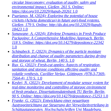
circular bioeconomy: evaluation of quality, safety and
environmental impact. Gießen, 261 S. Online:
https://doi.org/10.22029/jlupub-20261
1.0
Psarianos, M.
(2024): Exploring the potential of house
crickets (Acheta domesticus) in future agri-food systems.
Gießen, 179 S. Online: http://dx.doi.org/10.22029/jlupub-
18423
1.0
Sonawane, A.
(2024): Ethylene Dynamics in Fresh Produce
Packaging: A Comprehensive Modelling Approach. Berlin,
118 S. Online: https://doi.org/10.14279/depositonce-22342
1.0
Schinabeck, T.
(2023): Dynamics of the particle moisture
distribution and change of quality parameters during drying
and storage of wheat. Berlin, 140 S.
1.0
Rux, G.
(2022): Fresh-cut apples: Aspects of respiration,
sanitation and storage conditions affecting quality and
volatile synthesis. Cuvillier Verlag, Göttingen, (978-3-7369-
7564-4), 170 S.
1.0
Keshri, N.
(2022): Development of modular sensor system for
real-time monitoring and controlling of storage environment
of fresh produce. Dissertationsdatenbank TU Berlin, Berlin,
90 S. Online: https://doi.org/10.14279/depositonce-15253
1.0
Franke, G.
(2022): Entwicklung einer neuartigen
Austrageinrichtung zur Steuerung der Verweilzeitverteilung in
Schüttgutapparaten. Hochschulschriften Uni Magdeburg,