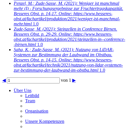
Penzel, M.; Zude-Sasse, M.
(2021): Weniger ist manchmal
mehr (I) - Forschungsergebnisse zur Fruchtertragskapazität.
Besseres Obst. p. 14-17. Online: https://www.besseres-
obst.at/fachartikel/produktion/2021/weniger-ist-manchmal-
mehr.html
1.0
Zude-Sasse, M.
(2021): Steinzellen in Conference Birnen.
Besseres Obst. p. 29-29. Online: https://www.besseres-
obst.at/fachartikel/produktion/2021/steinzellen-in--conference-
-birnen.html
1.0
Saha, K.; Zude-Sasse, M.
(2021): Nutzung von LiDAR-
Systemen zur Bestimmung der Laubwand im Obstbau.
Besseres Obst. p. 14-15. Online: https://www.besseres-
obst.at/fachartikel/technik/2021/nutzung-von-lidar-systemen-
zur-bestimmung-der-laubwand-im-obstba.html
1.0
◀
von 1
▶
Über Uns
Leitbild
Team
Organisation
Unsere Kompetenzen