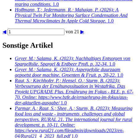
rearing conditions.
1.0
Hoffmann, T.; Jedermann, R.; Mahajan, P.
(2026): A
Physical Twin For Monitoring Surface Condensation And
Thermal Microclimates In Apple Cold Storage.
1.0
◀
von 21
▶
Sonstige Artikel
Geyer, M.; Salama, K.
(2023): Nachhaltiges Entsorgen von
Spargelfolie. Spargel & Erdbeer Profi. p. 32-34.
1.0
Geyer, M.; Salama, K.
(2023): Aspergefolie duurzaam
gepoetst door machine. Groenten & Fruit. p. 20-22.
1.0
Raut, S.; Kirchhofer, P.; Hensel, O.; Sturm, B.
(2023):
Verbesserung der Ernähungssituation in Westafrika. Das
Projekt UPGRADE Plus. Ernährung im Fokus - BLE. p. 67-
70. Online: https://www.bzfe.de/ernaehrung-im-fokus/aus-
der-aktuellen-ausgabe/
1.0
Parmar, A.; Raut, S.; Shee, A.; Sturm, B.
(2023): Measuring
food loss and waste - instruments, challenges and global
perspectives. RURAL 21. The international journal for rural
development. p. 10-11. Online:
https://www.rural21.com/fileadmin/downloads/2023/en-
04/Rural21_4_2023_full.pdf
1.0