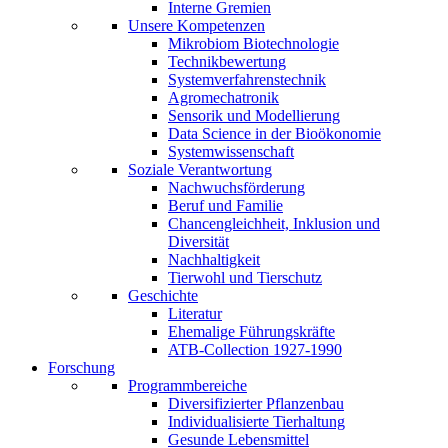
Interne Gremien
Unsere Kompetenzen
Mikrobiom Biotechnologie
Technikbewertung
Systemverfahrenstechnik
Agromechatronik
Sensorik und Modellierung
Data Science in der Bioökonomie
Systemwissenschaft
Soziale Verantwortung
Nachwuchsförderung
Beruf und Familie
Chancengleichheit, Inklusion und
Diversität
Nachhaltigkeit
Tierwohl und Tierschutz
Geschichte
Literatur
Ehemalige Führungskräfte
ATB-Collection 1927-1990
Forschung
Programmbereiche
Diversifizierter Pflanzenbau
Individualisierte Tierhaltung
Gesunde Lebensmittel