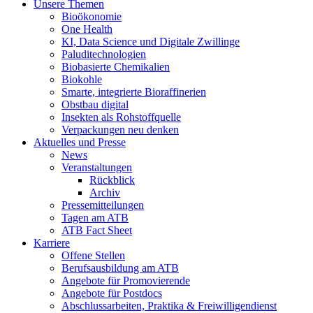
Unsere Themen
Bioökonomie
One Health
KI, Data Science und Digitale Zwillinge
Paluditechnologien
Biobasierte Chemikalien
Biokohle
Smarte, integrierte Bioraffinerien
Obstbau digital
Insekten als Rohstoffquelle
Verpackungen neu denken
Aktuelles und Presse
News
Veranstaltungen
Rückblick
Archiv
Pressemitteilungen
Tagen am ATB
ATB Fact Sheet
Karriere
Offene Stellen
Berufsausbildung am ATB
Angebote für Promovierende
Angebote für Postdocs
Abschlussarbeiten, Praktika & Freiwilligendienst