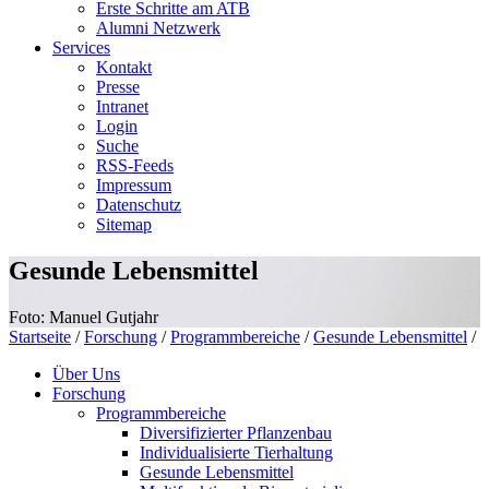
Erste Schritte am ATB
Alumni Netzwerk
Services
Kontakt
Presse
Intranet
Login
Suche
RSS-Feeds
Impressum
Datenschutz
Sitemap
Gesunde Lebensmittel
Foto: Manuel Gutjahr
Startseite
/
Forschung
/
Programmbereiche
/
Gesunde Lebensmittel
/
Über Uns
Forschung
Programmbereiche
Diversifizierter Pflanzenbau
Individualisierte Tierhaltung
Gesunde Lebensmittel