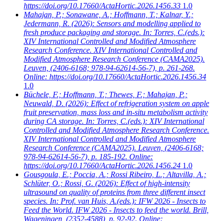
https://doi.org/10.17660/ActaHortic.2026.1456.33
1.0
Mahajan, P.; Sonawane, A.; Hoffmann, T.; Kalnar, Y.;
Jedermann, R.
(2026): Sensors and modelling applied to
fresh produce packaging and storage. In: Torres, C.(eds.):
XIV International Controlled and Modified Atmosphere
Research Conference. XIV International Controlled and
Modified Atmosphere Research Conference (CAMA2025).
Leuven, (2406-6168; 978-94-62614-56-7), p. 261-268.
Online: https://doi.org/10.17660/ActaHortic.2026.1456.34
1.0
Büchele, F.; Hoffmann, T.; Thewes, F.; Mahajan, P.;
Neuwald, D.
(2026): Effect of refrigeration system on apple
fruit preservation, mass loss and in-situ metabolism activity
during CA storage. In: Torres, C.(eds.): XIV International
Controlled and Modified Atmosphere Research Conference.
XIV International Controlled and Modified Atmosphere
Research Conference (CAMA2025). Leuven, (2406-6168;
978-94-62614-56-7), p. 185-192. Online:
https://doi.org/10.17660/ActaHortic.2026.1456.24
1.0
Gousgoula, E.; Poccia, A.; Rossi Ribeiro, L.; Altavilla, A.;
Schlüter, O.; Rossi, G.
(2026): Effect of high-intensity
ultrasound on quality of proteins from three different insect
species. In: Prof. van Huis, A.(eds.): IFW 2026 - Insects to
Feed the World. IFW 2026 - Insects to feed the world. Brill,
Wageningen, (2352-4588), p. 92-92. Online: