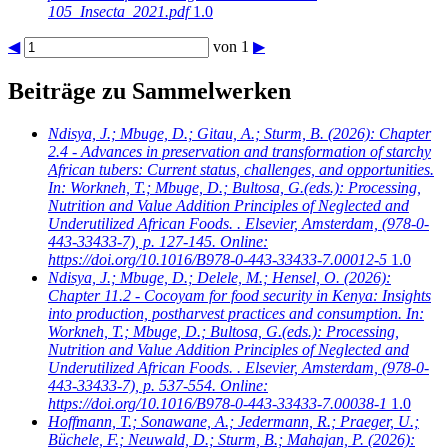
105_Insecta_2021.pdf
1.0
◀
von 1
▶
Beiträge zu Sammelwerken
Ndisya, J.; Mbuge, D.; Gitau, A.; Sturm, B.
(2026): Chapter
2.4 - Advances in preservation and transformation of starchy
African tubers: Current status, challenges, and opportunities.
In: Workneh, T.; Mbuge, D.; Bultosa, G.(eds.): Processing,
Nutrition and Value Addition Principles of Neglected and
Underutilized African Foods. . Elsevier, Amsterdam, (978-0-
443-33433-7), p. 127-145. Online:
https://doi.org/10.1016/B978-0-443-33433-7.00012-5
1.0
Ndisya, J.; Mbuge, D.; Delele, M.; Hensel, O.
(2026):
Chapter 11.2 - Cocoyam for food security in Kenya: Insights
into production, postharvest practices and consumption. In:
Workneh, T.; Mbuge, D.; Bultosa, G.(eds.): Processing,
Nutrition and Value Addition Principles of Neglected and
Underutilized African Foods. . Elsevier, Amsterdam, (978-0-
443-33433-7), p. 537-554. Online:
https://doi.org/10.1016/B978-0-443-33433-7.00038-1
1.0
Hoffmann, T.; Sonawane, A.; Jedermann, R.; Praeger, U.;
Büchele, F.; Neuwald, D.; Sturm, B.; Mahajan, P.
(2026):