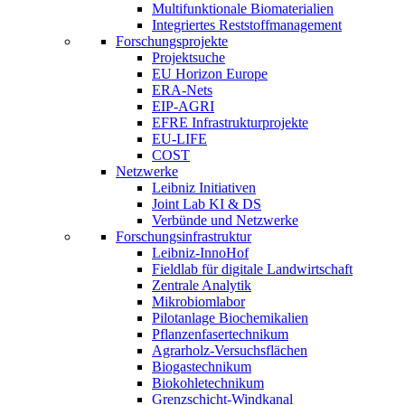
Multifunktionale Biomaterialien
Integriertes Reststoffmanagement
Forschungsprojekte
Projektsuche
EU Horizon Europe
ERA-Nets
EIP-AGRI
EFRE Infrastrukturprojekte
EU-LIFE
COST
Netzwerke
Leibniz Initiativen
Joint Lab KI & DS
Verbünde und Netzwerke
Forschungsinfrastruktur
Leibniz-InnoHof
Fieldlab für digitale Landwirtschaft
Zentrale Analytik
Mikrobiomlabor
Pilotanlage Biochemikalien
Pflanzenfasertechnikum
Agrarholz-Versuchsflächen
Biogastechnikum
Biokohletechnikum
Grenzschicht-Windkanal