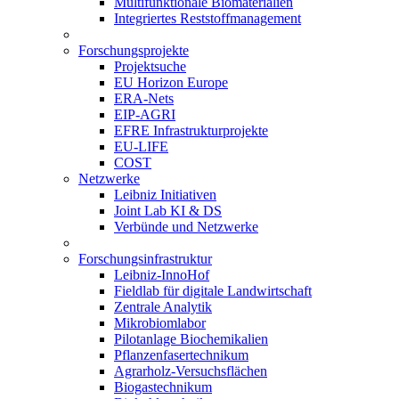
Multifunktionale Biomaterialien
Integriertes Reststoffmanagement
Forschungsprojekte
Projektsuche
EU Horizon Europe
ERA-Nets
EIP-AGRI
EFRE Infrastrukturprojekte
EU-LIFE
COST
Netzwerke
Leibniz Initiativen
Joint Lab KI & DS
Verbünde und Netzwerke
Forschungsinfrastruktur
Leibniz-InnoHof
Fieldlab für digitale Landwirtschaft
Zentrale Analytik
Mikrobiomlabor
Pilotanlage Biochemikalien
Pflanzenfasertechnikum
Agrarholz-Versuchsflächen
Biogastechnikum