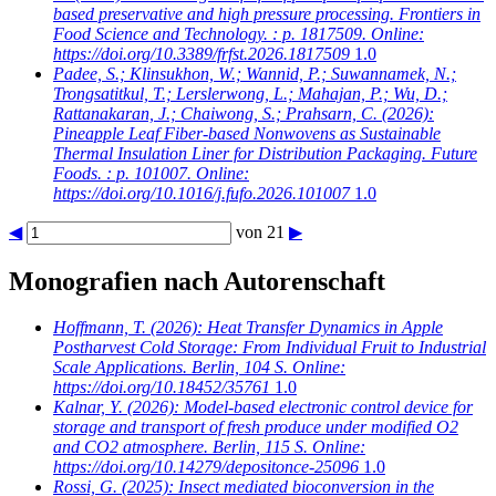
based preservative and high pressure processing. Frontiers in
Food Science and Technology. : p. 1817509. Online:
https://doi.org/10.3389/frfst.2026.1817509
1.0
Padee, S.; Klinsukhon, W.; Wannid, P.; Suwannamek, N.;
Trongsatitkul, T.; Lerslerwong, L.; Mahajan, P.; Wu, D.;
Rattanakaran, J.; Chaiwong, S.; Prahsarn, C.
(2026):
Pineapple Leaf Fiber-based Nonwovens as Sustainable
Thermal Insulation Liner for Distribution Packaging. Future
Foods. : p. 101007. Online:
https://doi.org/10.1016/j.fufo.2026.101007
1.0
◀
von 21
▶
Monografien nach Autorenschaft
Hoffmann, T.
(2026): Heat Transfer Dynamics in Apple
Postharvest Cold Storage: From Individual Fruit to Industrial
Scale Applications. Berlin, 104 S. Online:
https://doi.org/10.18452/35761
1.0
Kalnar, Y.
(2026): Model-based electronic control device for
storage and transport of fresh produce under modified O2
and CO2 atmosphere. Berlin, 115 S. Online:
https://doi.org/10.14279/depositonce-25096
1.0
Rossi, G.
(2025): Insect mediated bioconversion in the