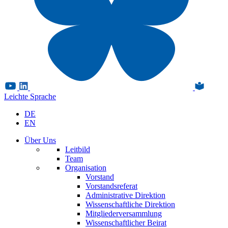
Leichte Sprache
DE
EN
Über Uns
Leitbild
Team
Organisation
Vorstand
Vorstandsreferat
Administrative Direktion
Wissenschaftliche Direktion
Mitgliederversammlung
Wissenschaftlicher Beirat