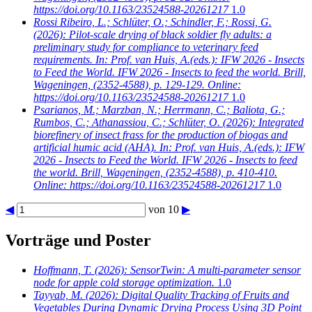
https://doi.org/10.1163/23524588-20261217
1.0
Rossi Ribeiro, L.; Schlüter, O.; Schindler, F.; Rossi, G.
(2026): Pilot-scale drying of black soldier fly adults: a
preliminary study for compliance to veterinary feed
requirements. In: Prof. van Huis, A.(eds.): IFW 2026 - Insects
to Feed the World. IFW 2026 - Insects to feed the world. Brill,
Wageningen, (2352-4588), p. 129-129. Online:
https://doi.org/10.1163/23524588-20261217
1.0
Psarianos, M.; Marzban, N.; Herrmann, C.; Baliota, G.;
Rumbos, C.; Athanassiou, C.; Schlüter, O.
(2026): Integrated
biorefinery of insect frass for the production of biogas and
artificial humic acid (AHA). In: Prof. van Huis, A.(eds.): IFW
2026 - Insects to Feed the World. IFW 2026 - Insects to feed
the world. Brill, Wageningen, (2352-4588), p. 410-410.
Online: https://doi.org/10.1163/23524588-20261217
1.0
◀
von 10
▶
Vorträge und Poster
Hoffmann, T.
(2026): SensorTwin: A multi-parameter sensor
node for apple cold storage optimization.
1.0
Tayyab, M.
(2026): Digital Quality Tracking of Fruits and
Vegetables During Dynamic Drying Process Using 3D Point