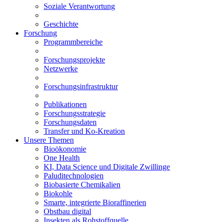
Soziale Verantwortung
Geschichte
Forschung
Programmbereiche
Forschungsprojekte
Netzwerke
Forschungsinfrastruktur
Publikationen
Forschungsstrategie
Forschungsdaten
Transfer und Ko-Kreation
Unsere Themen
Bioökonomie
One Health
KI, Data Science und Digitale Zwillinge
Paluditechnologien
Biobasierte Chemikalien
Biokohle
Smarte, integrierte Bioraffinerien
Obstbau digital
Insekten als Rohstoffquelle