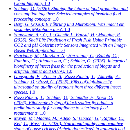
Cloud Imaging.
1.0
Schlüter, O.
(2026): Shaping the future of food production and
consumption together: Selected examples of inspiring food
processing concepts.
1.0
Berg, G.
(2026): Ernährung und Mikrobiom: Was macht ein
gesundes Mikrobiom aus?.
1.0
Sonawane, A.; Yu, J.; Chentir, I.; Bansal, H.; Mahajan, P.
(2026): Shelf Life Prediction of Fresh Fish Using Printable
CO2 and pH Colorimetric Sensors Integrated with an Image-
Based Web Application.
1.0
Psarianos, M.; Marzban, N.; Herrmann, C.; Baliota, G.;
Rumbos, C.; Athanassiou, C.; Schlüter, O.
(2026): Integrated
biorefinery of insect frass for the production of biogas and
artificial humic acid (AHA).
1.0
Gousgoula, E.; Poccia, A.; Rossi Ribeiro, L.; Altavilla, A.;
Schlüter, O.; Rossi, G.
(2026): Effect of high-intensity
ultrasound on quality of proteins from three different insect
species.
1.0
Rossi Ribeiro, L.; Schlüter, O.; Schindler, F.; Rossi, G.
(2026): Pilot-scale drying of black soldier fly adults: a
preliminary study for compliance to veterinary feed
requirements.
1.0
Mayen, M.; Maares, M.; Adejo, S.; Obochi, G.; Rafaluk, C.;
Keil, C.; Rossi, G.
(2026): Nutritional quality and oxidative
status of house crickets (Acheta domesticus) in iron-enriched