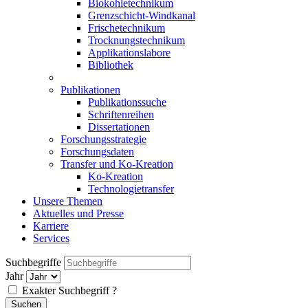
Biokohletechnikum
Grenzschicht-Windkanal
Frischetechnikum
Trocknungstechnikum
Applikationslabore
Bibliothek
Publikationen
Publikationssuche
Schriftenreihen
Dissertationen
Forschungsstrategie
Forschungsdaten
Transfer und Ko-Kreation
Ko-Kreation
Technologietransfer
Unsere Themen
Aktuelles und Presse
Karriere
Services
Suchbegriffe
Jahr
Exakter Suchbegriff
?