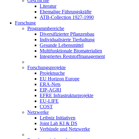
Geschichte
Literatur
Ehemalige Führungskräfte
ATB-Collection 1927-1990
Forschung
Programmbereiche
Diversifizierter Pflanzenbau
Individualisierte Tierhaltung
Gesunde Lebensmittel
Multifunktionale Biomaterialien
Integriertes Reststoffmanagement
Forschungsprojekte
Projektsuche
EU Horizon Europe
ERA-Nets
EIP-AGRI
EFRE Infrastrukturprojekte
EU-LIFE
COST
Netzwerke
Leibniz Initiativen
Joint Lab KI & DS
Verbünde und Netzwerke