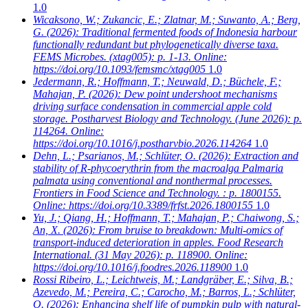
1.0
Wicaksono, W.; Zukancic, E.; Zlatnar, M.; Suwanto, A.; Berg,
G.
(2026): Traditional fermented foods of Indonesia harbour
functionally redundant but phylogenetically diverse taxa.
FEMS Microbes. (xtag005): p. 1-13. Online:
https://doi.org/10.1093/femsmc/xtag005
1.0
Jedermann, R.; Hoffmann, T.; Neuwald, D.; Büchele, F.;
Mahajan, P.
(2026): Dew point undershoot mechanisms
driving surface condensation in commercial apple cold
storage. Postharvest Biology and Technology. (June 2026): p.
114264. Online:
https://doi.org/10.1016/j.postharvbio.2026.114264
1.0
Dehn, L.; Psarianos, M.; Schlüter, O.
(2026): Extraction and
stability of R-phycoerythrin from the macroalga Palmaria
palmata using conventional and nonthermal processes.
Frontiers in Food Science and Technology. : p. 1800155.
Online: https://doi.org/10.3389/frfst.2026.1800155
1.0
Yu, J.; Qiang, H.; Hoffmann, T.; Mahajan, P.; Chaiwong, S.;
An, X.
(2026): From bruise to breakdown: Multi-omics of
transport-induced deterioration in apples. Food Research
International. (31 May 2026): p. 118900. Online:
https://doi.org/10.1016/j.foodres.2026.118900
1.0
Rossi Ribeiro, L.; Leichtweis, M.; Landgräber, E.; Silva, B.;
Azevedo, M.; Pereira, C.; Carocho, M.; Barros, L.; Schlüter,
O.
(2026): Enhancing shelf life of pumpkin pulp with natural-