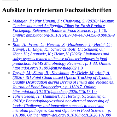
Aufsätze in referierten Fachzeitschriften
Mahajan, P.; Nur Hanani, Z.; Chaiwong, S.
(2026): Moisture
Condensation and Antifogging Films for Fresh Produce
Packaging. Reference Module in Food Science. : p. 1-10.
Online: https://doi.org/10.1016/B978-0-443-34158-8.00018-9
1.0
Roth, A.; Franz, C.; Hertwig, S.; Holzhauser, T.; Hertel, C.;
Humpf, H.; Engel, K.; Schwarzenbolz, U.; Schlüter, O.;
Jäger, H.; Aganovic, K.; Heinz, V.
(2026): Limitations and
safety aspects related to the use of bacteriophages in food
production. FEMS Microbiology Reviews. : p. 1-33. Online:
https://doi.org/10.1093/femsre/fuag002
1.0
Tayyab, M.; Sturm, B.; Khoshnam, F.; Delele, M.; Arefi, A.
(2026): 3D Point Cloud based Optical Tracking of Dynamic
Quality Degradation during Drying of Fruits and Vegetables.
Journal of Food Engineering. : p. 113017. Online:
https://doi.org/10.1016/j.jfoodeng.2026.113017
1.0
Taheri Sedeh, H.; Hammerl, J.; Hertwig, S.; Schlüter, O.
(2026): Bacteriophage-assisted non-thermal processing of
foods: Challenges and innovative concepts to inactivate
microbial pathogens. Current Opinion in Food Science. : p.
101380. Online: https://doi.org/10.1016/j.cofs.2026.101380