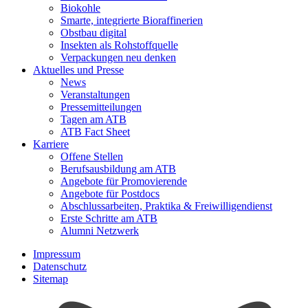
Biokohle
Smarte, integrierte Bioraffinerien
Obstbau digital
Insekten als Rohstoffquelle
Verpackungen neu denken
Aktuelles und Presse
News
Veranstaltungen
Pressemitteilungen
Tagen am ATB
ATB Fact Sheet
Karriere
Offene Stellen
Berufsausbildung am ATB
Angebote für Promovierende
Angebote für Postdocs
Abschlussarbeiten, Praktika & Freiwilligendienst
Erste Schritte am ATB
Alumni Netzwerk
Impressum
Datenschutz
Sitemap