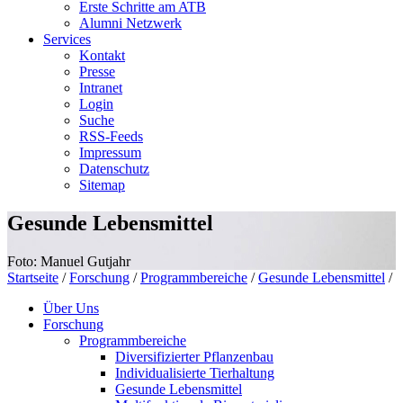
Erste Schritte am ATB
Alumni Netzwerk
Services
Kontakt
Presse
Intranet
Login
Suche
RSS-Feeds
Impressum
Datenschutz
Sitemap
Gesunde Lebensmittel
Foto: Manuel Gutjahr
Startseite
/
Forschung
/
Programmbereiche
/
Gesunde Lebensmittel
/
Über Uns
Forschung
Programmbereiche
Diversifizierter Pflanzenbau
Individualisierte Tierhaltung
Gesunde Lebensmittel