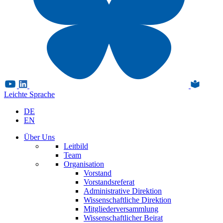
Leichte Sprache
DE
EN
Über Uns
Leitbild
Team
Organisation
Vorstand
Vorstandsreferat
Administrative Direktion
Wissenschaftliche Direktion
Mitgliederversammlung
Wissenschaftlicher Beirat