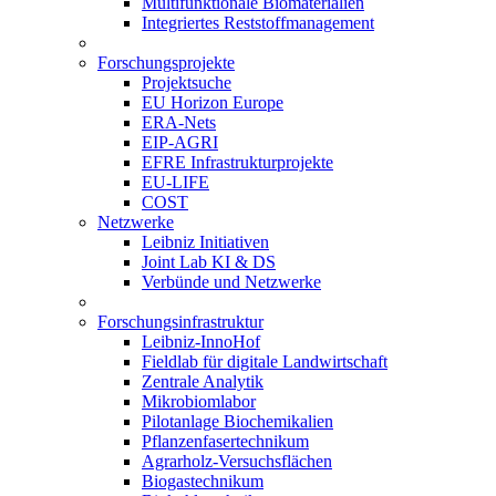
Multifunktionale Biomaterialien
Integriertes Reststoffmanagement
Forschungsprojekte
Projektsuche
EU Horizon Europe
ERA-Nets
EIP-AGRI
EFRE Infrastrukturprojekte
EU-LIFE
COST
Netzwerke
Leibniz Initiativen
Joint Lab KI & DS
Verbünde und Netzwerke
Forschungsinfrastruktur
Leibniz-InnoHof
Fieldlab für digitale Landwirtschaft
Zentrale Analytik
Mikrobiomlabor
Pilotanlage Biochemikalien
Pflanzenfasertechnikum
Agrarholz-Versuchsflächen
Biogastechnikum