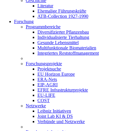
Geschichte
Literatur
Ehemalige Führungskräfte
ATB-Collection 1927-1990
Forschung
Programmbereiche
Diversifizierter Pflanzenbau
Individualisierte Tierhaltung
Gesunde Lebensmittel
Multifunktionale Biomaterialien
Integriertes Reststoffmanagement
Forschungsprojekte
Projektsuche
EU Horizon Europe
ERA-Nets
EIP-AGRI
EFRE Infrastrukturprojekte
EU-LIFE
COST
Netzwerke
Leibniz Initiativen
Joint Lab KI & DS
Verbünde und Netzwerke