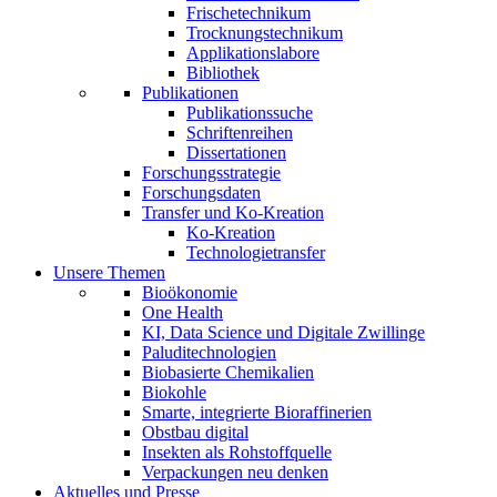
Frischetechnikum
Trocknungstechnikum
Applikationslabore
Bibliothek
Publikationen
Publikationssuche
Schriftenreihen
Dissertationen
Forschungsstrategie
Forschungsdaten
Transfer und Ko-Kreation
Ko-Kreation
Technologietransfer
Unsere Themen
Bioökonomie
One Health
KI, Data Science und Digitale Zwillinge
Paluditechnologien
Biobasierte Chemikalien
Biokohle
Smarte, integrierte Bioraffinerien
Obstbau digital
Insekten als Rohstoffquelle
Verpackungen neu denken
Aktuelles und Presse