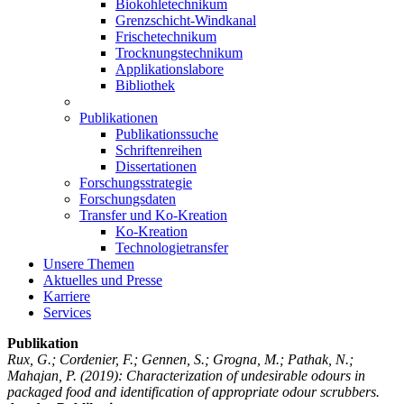
Biokohletechnikum
Grenzschicht-Windkanal
Frischetechnikum
Trocknungstechnikum
Applikationslabore
Bibliothek
Publikationen
Publikationssuche
Schriftenreihen
Dissertationen
Forschungsstrategie
Forschungsdaten
Transfer und Ko-Kreation
Ko-Kreation
Technologietransfer
Unsere Themen
Aktuelles und Presse
Karriere
Services
Publikation
Rux, G.; Cordenier, F.; Gennen, S.; Grogna, M.; Pathak, N.;
Mahajan, P.
(2019): Characterization of undesirable odours in
packaged food and identification of appropriate odour scrubbers.