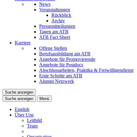
News
Veranstaltungen
Rückblick
Archiv
Pressemitteilungen
Tagen am ATB
ATB Fact Sheet
Karriere
Offene Stellen
Berufsausbildung am ATB
Angebote für Promovierende
Angebote für Postdocs
Abschlussarbeiten, Praktika & Freiwilligendienst
Erste Schritte am ATB
Alumni Netzwerk
Suche anzeigen
Suche anzeigen
Menü
English
Über Uns
Leitbild
Team
Organisation