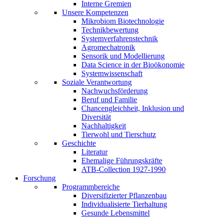
Interne Gremien
Unsere Kompetenzen
Mikrobiom Biotechnologie
Technikbewertung
Systemverfahrenstechnik
Agromechatronik
Sensorik und Modellierung
Data Science in der Bioökonomie
Systemwissenschaft
Soziale Verantwortung
Nachwuchsförderung
Beruf und Familie
Chancengleichheit, Inklusion und
Diversität
Nachhaltigkeit
Tierwohl und Tierschutz
Geschichte
Literatur
Ehemalige Führungskräfte
ATB-Collection 1927-1990
Forschung
Programmbereiche
Diversifizierter Pflanzenbau
Individualisierte Tierhaltung
Gesunde Lebensmittel