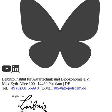
Leibniz-Institut für Agrartechnik und Bioökonomie e.V.
Max-Eyth-Allee 100 | 14469 Potsdam | DE
Tel.
+49 (0)331 5699 0
| E-Mail
atb@
atb-potsdam.de