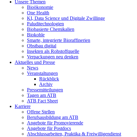
Unsere Themen
Bioökonomie
One Health
KI, Data Science und Digitale Zwillinge
Paluditechnologien
Biobasierte Chemikalien
Biokohle
Smarte, integrierte Bioraffinerien
Obstbau digital
Insekten als Rohstoffquelle
Verpackungen neu denken
Aktuelles und Presse
News
Veranstaltungen
Rückblick
Archiv
Pressemitteilungen
Tagen am ATB
ATB Fact Sheet
Karriere
Offene Stellen
Berufsausbildung am ATB
Angebote für Promovierende
Angebote für Postdocs
Abschlussarbeiten, Praktika & Freiwilligendienst