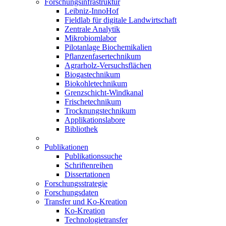
Forschungsinfrastruktur
Leibniz-InnoHof
Fieldlab für digitale Landwirtschaft
Zentrale Analytik
Mikrobiomlabor
Pilotanlage Biochemikalien
Pflanzenfasertechnikum
Agrarholz-Versuchsflächen
Biogastechnikum
Biokohletechnikum
Grenzschicht-Windkanal
Frischetechnikum
Trocknungstechnikum
Applikationslabore
Bibliothek
Publikationen
Publikationssuche
Schriftenreihen
Dissertationen
Forschungsstrategie
Forschungsdaten
Transfer und Ko-Kreation
Ko-Kreation
Technologietransfer