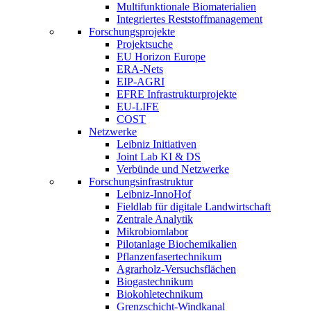
Multifunktionale Biomaterialien
Integriertes Reststoffmanagement
Forschungsprojekte
Projektsuche
EU Horizon Europe
ERA-Nets
EIP-AGRI
EFRE Infrastrukturprojekte
EU-LIFE
COST
Netzwerke
Leibniz Initiativen
Joint Lab KI & DS
Verbünde und Netzwerke
Forschungsinfrastruktur
Leibniz-InnoHof
Fieldlab für digitale Landwirtschaft
Zentrale Analytik
Mikrobiomlabor
Pilotanlage Biochemikalien
Pflanzenfasertechnikum
Agrarholz-Versuchsflächen
Biogastechnikum
Biokohletechnikum
Grenzschicht-Windkanal