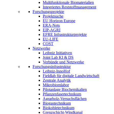
Multifunktionale Biomaterialien
Integriertes Reststoffmanagement
Forschungsprojekte
Projektsuche
EU Horizon Europe
ERA-Nets
EIP-AGRI
EFRE Infrastrukturprojekte
EU-LIFE
COST
Netzwerke
Leibniz Initiativen
Joint Lab KI & DS
Verbünde und Netzwerke
Forschungsinfrastruktur
Leibniz-InnoHof
Fieldlab für digitale Landwirtschaft
Zentrale Analytik
Mikrobiomlabor
Pilotanlage Biochemikalien
Pflanzenfasertechnikum
Agrarholz-Versuchsflächen
Biogastechnikum
Biokohletechnikum
Grenzschicht-Windkanal