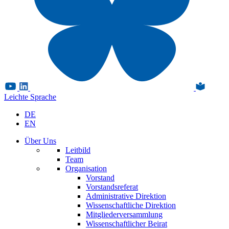
Leichte Sprache
DE
EN
Über Uns
Leitbild
Team
Organisation
Vorstand
Vorstandsreferat
Administrative Direktion
Wissenschaftliche Direktion
Mitgliederversammlung
Wissenschaftlicher Beirat