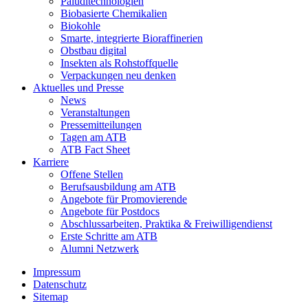
Paluditechnologien
Biobasierte Chemikalien
Biokohle
Smarte, integrierte Bioraffinerien
Obstbau digital
Insekten als Rohstoffquelle
Verpackungen neu denken
Aktuelles und Presse
News
Veranstaltungen
Pressemitteilungen
Tagen am ATB
ATB Fact Sheet
Karriere
Offene Stellen
Berufsausbildung am ATB
Angebote für Promovierende
Angebote für Postdocs
Abschlussarbeiten, Praktika & Freiwilligendienst
Erste Schritte am ATB
Alumni Netzwerk
Impressum
Datenschutz
Sitemap