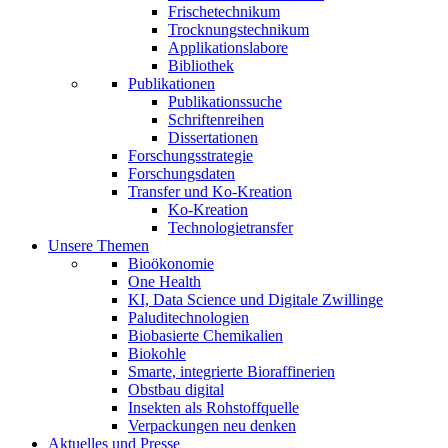
Frischetechnikum
Trocknungstechnikum
Applikationslabore
Bibliothek
Publikationen
Publikationssuche
Schriftenreihen
Dissertationen
Forschungsstrategie
Forschungsdaten
Transfer und Ko-Kreation
Ko-Kreation
Technologietransfer
Unsere Themen
Bioökonomie
One Health
KI, Data Science und Digitale Zwillinge
Paluditechnologien
Biobasierte Chemikalien
Biokohle
Smarte, integrierte Bioraffinerien
Obstbau digital
Insekten als Rohstoffquelle
Verpackungen neu denken
Aktuelles und Presse