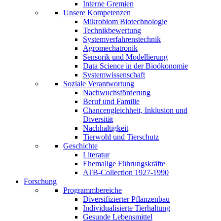
Interne Gremien
Unsere Kompetenzen
Mikrobiom Biotechnologie
Technikbewertung
Systemverfahrenstechnik
Agromechatronik
Sensorik und Modellierung
Data Science in der Bioökonomie
Systemwissenschaft
Soziale Verantwortung
Nachwuchsförderung
Beruf und Familie
Chancengleichheit, Inklusion und
Diversität
Nachhaltigkeit
Tierwohl und Tierschutz
Geschichte
Literatur
Ehemalige Führungskräfte
ATB-Collection 1927-1990
Forschung
Programmbereiche
Diversifizierter Pflanzenbau
Individualisierte Tierhaltung
Gesunde Lebensmittel