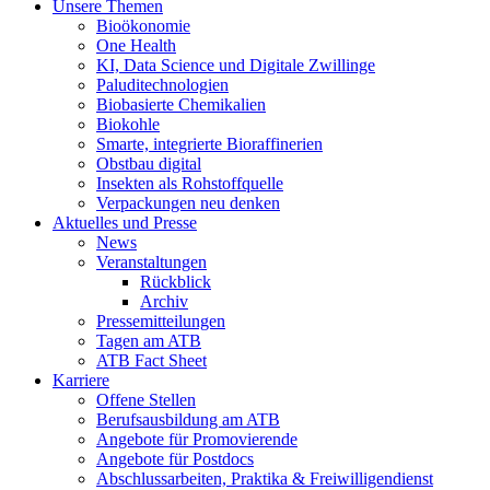
Unsere Themen
Bioökonomie
One Health
KI, Data Science und Digitale Zwillinge
Paluditechnologien
Biobasierte Chemikalien
Biokohle
Smarte, integrierte Bioraffinerien
Obstbau digital
Insekten als Rohstoffquelle
Verpackungen neu denken
Aktuelles und Presse
News
Veranstaltungen
Rückblick
Archiv
Pressemitteilungen
Tagen am ATB
ATB Fact Sheet
Karriere
Offene Stellen
Berufsausbildung am ATB
Angebote für Promovierende
Angebote für Postdocs
Abschlussarbeiten, Praktika & Freiwilligendienst