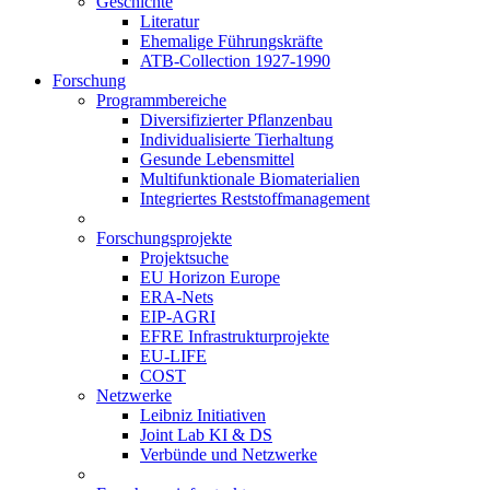
Geschichte
Literatur
Ehemalige Führungskräfte
ATB-Collection 1927-1990
Forschung
Programmbereiche
Diversifizierter Pflanzenbau
Individualisierte Tierhaltung
Gesunde Lebensmittel
Multifunktionale Biomaterialien
Integriertes Reststoffmanagement
Forschungsprojekte
Projektsuche
EU Horizon Europe
ERA-Nets
EIP-AGRI
EFRE Infrastrukturprojekte
EU-LIFE
COST
Netzwerke
Leibniz Initiativen
Joint Lab KI & DS
Verbünde und Netzwerke