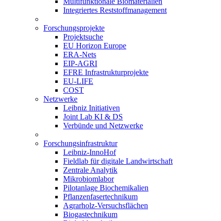
Multifunktionale Biomaterialien
Integriertes Reststoffmanagement
Forschungsprojekte
Projektsuche
EU Horizon Europe
ERA-Nets
EIP-AGRI
EFRE Infrastrukturprojekte
EU-LIFE
COST
Netzwerke
Leibniz Initiativen
Joint Lab KI & DS
Verbünde und Netzwerke
Forschungsinfrastruktur
Leibniz-InnoHof
Fieldlab für digitale Landwirtschaft
Zentrale Analytik
Mikrobiomlabor
Pilotanlage Biochemikalien
Pflanzenfasertechnikum
Agrarholz-Versuchsflächen
Biogastechnikum