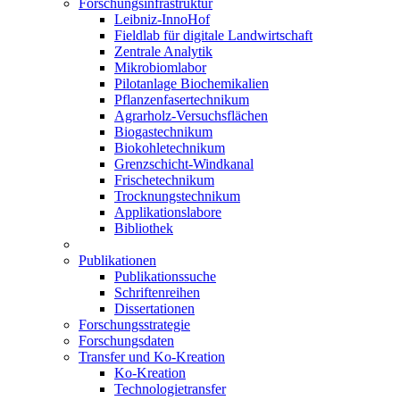
Forschungsinfrastruktur
Leibniz-InnoHof
Fieldlab für digitale Landwirtschaft
Zentrale Analytik
Mikrobiomlabor
Pilotanlage Biochemikalien
Pflanzenfasertechnikum
Agrarholz-Versuchsflächen
Biogastechnikum
Biokohletechnikum
Grenzschicht-Windkanal
Frischetechnikum
Trocknungstechnikum
Applikationslabore
Bibliothek
Publikationen
Publikationssuche
Schriftenreihen
Dissertationen
Forschungsstrategie
Forschungsdaten
Transfer und Ko-Kreation
Ko-Kreation
Technologietransfer