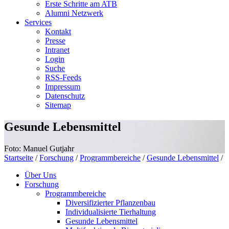
Erste Schritte am ATB
Alumni Netzwerk
Services
Kontakt
Presse
Intranet
Login
Suche
RSS-Feeds
Impressum
Datenschutz
Sitemap
Gesunde Lebensmittel
Foto: Manuel Gutjahr
Startseite
/
Forschung
/
Programmbereiche
/
Gesunde Lebensmittel
/
Über Uns
Forschung
Programmbereiche
Diversifizierter Pflanzenbau
Individualisierte Tierhaltung
Gesunde Lebensmittel