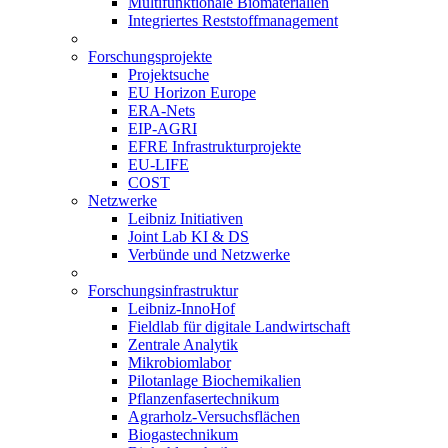
Multifunktionale Biomaterialien
Integriertes Reststoffmanagement
Forschungsprojekte
Projektsuche
EU Horizon Europe
ERA-Nets
EIP-AGRI
EFRE Infrastrukturprojekte
EU-LIFE
COST
Netzwerke
Leibniz Initiativen
Joint Lab KI & DS
Verbünde und Netzwerke
Forschungsinfrastruktur
Leibniz-InnoHof
Fieldlab für digitale Landwirtschaft
Zentrale Analytik
Mikrobiomlabor
Pilotanlage Biochemikalien
Pflanzenfasertechnikum
Agrarholz-Versuchsflächen
Biogastechnikum