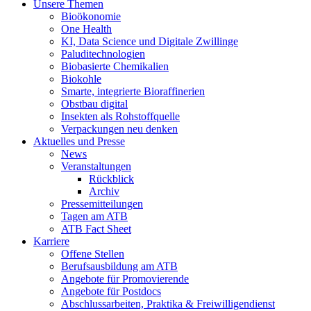
Unsere Themen
Bioökonomie
One Health
KI, Data Science und Digitale Zwillinge
Paluditechnologien
Biobasierte Chemikalien
Biokohle
Smarte, integrierte Bioraffinerien
Obstbau digital
Insekten als Rohstoffquelle
Verpackungen neu denken
Aktuelles und Presse
News
Veranstaltungen
Rückblick
Archiv
Pressemitteilungen
Tagen am ATB
ATB Fact Sheet
Karriere
Offene Stellen
Berufsausbildung am ATB
Angebote für Promovierende
Angebote für Postdocs
Abschlussarbeiten, Praktika & Freiwilligendienst