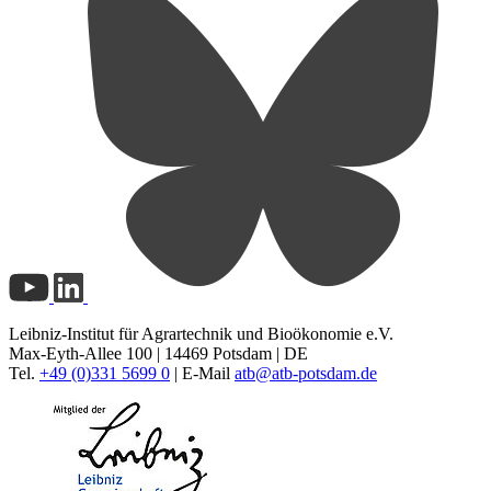
Leibniz-Institut für Agrartechnik und Bioökonomie e.V.
Max-Eyth-Allee 100 | 14469 Potsdam | DE
Tel.
+49 (0)331 5699 0
| E-Mail
atb@
atb-potsdam.de