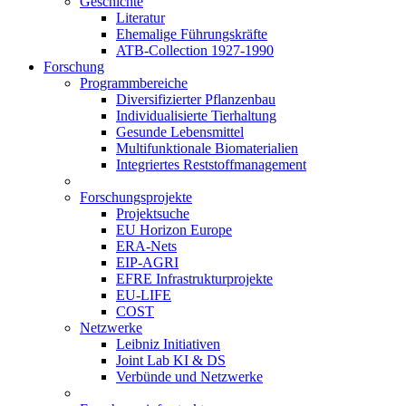
Geschichte
Literatur
Ehemalige Führungskräfte
ATB-Collection 1927-1990
Forschung
Programmbereiche
Diversifizierter Pflanzenbau
Individualisierte Tierhaltung
Gesunde Lebensmittel
Multifunktionale Biomaterialien
Integriertes Reststoffmanagement
Forschungsprojekte
Projektsuche
EU Horizon Europe
ERA-Nets
EIP-AGRI
EFRE Infrastrukturprojekte
EU-LIFE
COST
Netzwerke
Leibniz Initiativen
Joint Lab KI & DS
Verbünde und Netzwerke