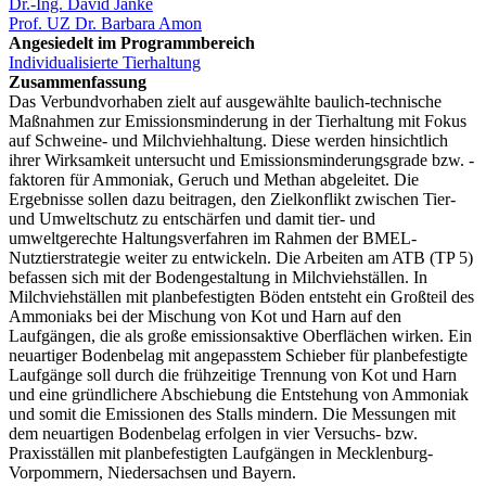
Dr.-Ing. David Janke
Prof. UZ Dr. Barbara Amon
Angesiedelt im Programmbereich
Individualisierte Tierhaltung
Zusammenfassung
Das Verbundvorhaben zielt auf ausgewählte baulich-technische
Maßnahmen zur Emissionsminderung in der Tierhaltung mit Fokus
auf Schweine- und Milchviehhaltung. Diese werden hinsichtlich
ihrer Wirksamkeit untersucht und Emissionsminderungsgrade bzw. -
faktoren für Ammoniak, Geruch und Methan abgeleitet. Die
Ergebnisse sollen dazu beitragen, den Zielkonflikt zwischen Tier-
und Umweltschutz zu entschärfen und damit tier- und
umweltgerechte Haltungsverfahren im Rahmen der BMEL-
Nutztierstrategie weiter zu entwickeln. Die Arbeiten am ATB (TP 5)
befassen sich mit der Bodengestaltung in Milchviehställen. In
Milchviehställen mit planbefestigten Böden entsteht ein Großteil des
Ammoniaks bei der Mischung von Kot und Harn auf den
Laufgängen, die als große emissionsaktive Oberflächen wirken. Ein
neuartiger Bodenbelag mit angepasstem Schieber für planbefestigte
Laufgänge soll durch die frühzeitige Trennung von Kot und Harn
und eine gründlichere Abschiebung die Entstehung von Ammoniak
und somit die Emissionen des Stalls mindern. Die Messungen mit
dem neuartigen Bodenbelag erfolgen in vier Versuchs- bzw.
Praxisställen mit planbefestigten Laufgängen in Mecklenburg-
Vorpommern, Niedersachsen und Bayern.