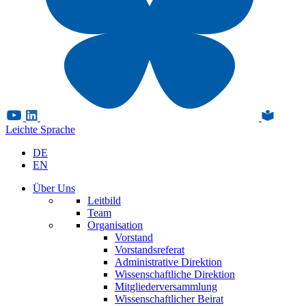
Leichte Sprache
DE
EN
Über Uns
Leitbild
Team
Organisation
Vorstand
Vorstandsreferat
Administrative Direktion
Wissenschaftliche Direktion
Mitgliederversammlung
Wissenschaftlicher Beirat