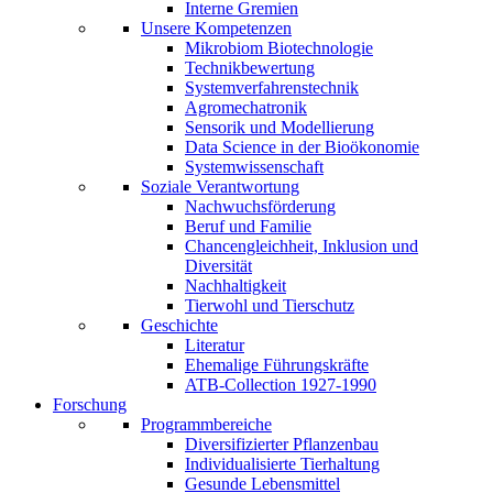
Interne Gremien
Unsere Kompetenzen
Mikrobiom Biotechnologie
Technikbewertung
Systemverfahrenstechnik
Agromechatronik
Sensorik und Modellierung
Data Science in der Bioökonomie
Systemwissenschaft
Soziale Verantwortung
Nachwuchsförderung
Beruf und Familie
Chancengleichheit, Inklusion und
Diversität
Nachhaltigkeit
Tierwohl und Tierschutz
Geschichte
Literatur
Ehemalige Führungskräfte
ATB-Collection 1927-1990
Forschung
Programmbereiche
Diversifizierter Pflanzenbau
Individualisierte Tierhaltung
Gesunde Lebensmittel