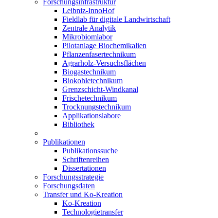
Forschungsinfrastruktur
Leibniz-InnoHof
Fieldlab für digitale Landwirtschaft
Zentrale Analytik
Mikrobiomlabor
Pilotanlage Biochemikalien
Pflanzenfasertechnikum
Agrarholz-Versuchsflächen
Biogastechnikum
Biokohletechnikum
Grenzschicht-Windkanal
Frischetechnikum
Trocknungstechnikum
Applikationslabore
Bibliothek
Publikationen
Publikationssuche
Schriftenreihen
Dissertationen
Forschungsstrategie
Forschungsdaten
Transfer und Ko-Kreation
Ko-Kreation
Technologietransfer