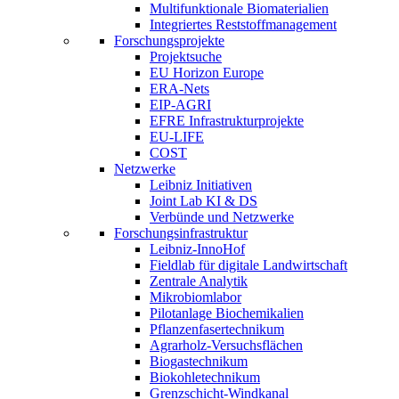
Multifunktionale Biomaterialien
Integriertes Reststoffmanagement
Forschungsprojekte
Projektsuche
EU Horizon Europe
ERA-Nets
EIP-AGRI
EFRE Infrastrukturprojekte
EU-LIFE
COST
Netzwerke
Leibniz Initiativen
Joint Lab KI & DS
Verbünde und Netzwerke
Forschungsinfrastruktur
Leibniz-InnoHof
Fieldlab für digitale Landwirtschaft
Zentrale Analytik
Mikrobiomlabor
Pilotanlage Biochemikalien
Pflanzenfasertechnikum
Agrarholz-Versuchsflächen
Biogastechnikum
Biokohletechnikum
Grenzschicht-Windkanal