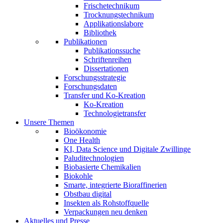
Frischetechnikum
Trocknungstechnikum
Applikationslabore
Bibliothek
Publikationen
Publikationssuche
Schriftenreihen
Dissertationen
Forschungsstrategie
Forschungsdaten
Transfer und Ko-Kreation
Ko-Kreation
Technologietransfer
Unsere Themen
Bioökonomie
One Health
KI, Data Science und Digitale Zwillinge
Paluditechnologien
Biobasierte Chemikalien
Biokohle
Smarte, integrierte Bioraffinerien
Obstbau digital
Insekten als Rohstoffquelle
Verpackungen neu denken
Aktuelles und Presse