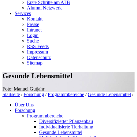
Erste Schritte am ATB
Alumni Netzwerk
Services
Kontakt
Presse
Intranet
Login
Suche
RSS-Feeds
Impressum
Datenschutz
Sitemap
Gesunde Lebensmittel
Foto: Manuel Gutjahr
Startseite
/
Forschung
/
Programmbereiche
/
Gesunde Lebensmittel
/
Über Uns
Forschung
Programmbereiche
Diversifizierter Pflanzenbau
Individualisierte Tierhaltung
Gesunde Lebensmittel