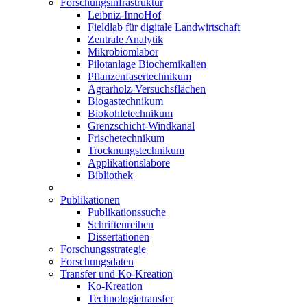
Forschungsinfrastruktur
Leibniz-InnoHof
Fieldlab für digitale Landwirtschaft
Zentrale Analytik
Mikrobiomlabor
Pilotanlage Biochemikalien
Pflanzenfasertechnikum
Agrarholz-Versuchsflächen
Biogastechnikum
Biokohletechnikum
Grenzschicht-Windkanal
Frischetechnikum
Trocknungstechnikum
Applikationslabore
Bibliothek
Publikationen
Publikationssuche
Schriftenreihen
Dissertationen
Forschungsstrategie
Forschungsdaten
Transfer und Ko-Kreation
Ko-Kreation
Technologietransfer