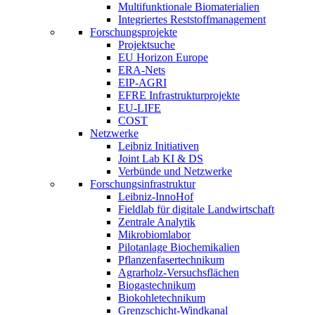
Multifunktionale Biomaterialien
Integriertes Reststoffmanagement
Forschungsprojekte
Projektsuche
EU Horizon Europe
ERA-Nets
EIP-AGRI
EFRE Infrastrukturprojekte
EU-LIFE
COST
Netzwerke
Leibniz Initiativen
Joint Lab KI & DS
Verbünde und Netzwerke
Forschungsinfrastruktur
Leibniz-InnoHof
Fieldlab für digitale Landwirtschaft
Zentrale Analytik
Mikrobiomlabor
Pilotanlage Biochemikalien
Pflanzenfasertechnikum
Agrarholz-Versuchsflächen
Biogastechnikum
Biokohletechnikum
Grenzschicht-Windkanal