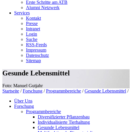
Erste Schritte am ATB
Alumni Netzwerk
Services
Kontakt
Presse
Intranet
Login
Suche
RSS-Feeds
Impressum
Datenschutz
Sitemap
Gesunde Lebensmittel
Foto: Manuel Gutjahr
Startseite
/
Forschung
/
Programmbereiche
/
Gesunde Lebensmittel
/
Über Uns
Forschung
Programmbereiche
Diversifizierter Pflanzenbau
Individualisierte Tierhaltung
Gesunde Lebensmittel