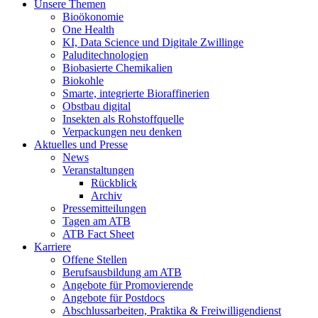
Unsere Themen
Bioökonomie
One Health
KI, Data Science und Digitale Zwillinge
Paluditechnologien
Biobasierte Chemikalien
Biokohle
Smarte, integrierte Bioraffinerien
Obstbau digital
Insekten als Rohstoffquelle
Verpackungen neu denken
Aktuelles und Presse
News
Veranstaltungen
Rückblick
Archiv
Pressemitteilungen
Tagen am ATB
ATB Fact Sheet
Karriere
Offene Stellen
Berufsausbildung am ATB
Angebote für Promovierende
Angebote für Postdocs
Abschlussarbeiten, Praktika & Freiwilligendienst