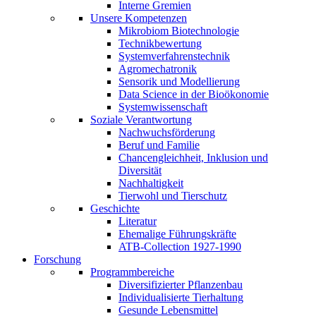
Interne Gremien
Unsere Kompetenzen
Mikrobiom Biotechnologie
Technikbewertung
Systemverfahrenstechnik
Agromechatronik
Sensorik und Modellierung
Data Science in der Bioökonomie
Systemwissenschaft
Soziale Verantwortung
Nachwuchsförderung
Beruf und Familie
Chancengleichheit, Inklusion und
Diversität
Nachhaltigkeit
Tierwohl und Tierschutz
Geschichte
Literatur
Ehemalige Führungskräfte
ATB-Collection 1927-1990
Forschung
Programmbereiche
Diversifizierter Pflanzenbau
Individualisierte Tierhaltung
Gesunde Lebensmittel