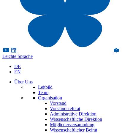
Leichte Sprache
DE
EN
Über Uns
Leitbild
Team
Organisation
Vorstand
Vorstandsreferat
Administrative Direktion
Wissenschaftliche Direktion
Mitgliederversammlung
Wissenschaftlicher Beirat