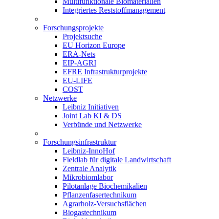
Multifunktionale Biomaterialien
Integriertes Reststoffmanagement
Forschungsprojekte
Projektsuche
EU Horizon Europe
ERA-Nets
EIP-AGRI
EFRE Infrastrukturprojekte
EU-LIFE
COST
Netzwerke
Leibniz Initiativen
Joint Lab KI & DS
Verbünde und Netzwerke
Forschungsinfrastruktur
Leibniz-InnoHof
Fieldlab für digitale Landwirtschaft
Zentrale Analytik
Mikrobiomlabor
Pilotanlage Biochemikalien
Pflanzenfasertechnikum
Agrarholz-Versuchsflächen
Biogastechnikum