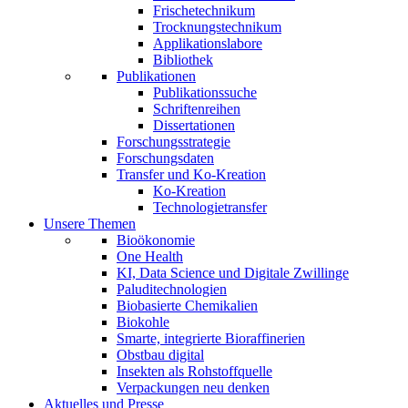
Frischetechnikum
Trocknungstechnikum
Applikationslabore
Bibliothek
Publikationen
Publikationssuche
Schriftenreihen
Dissertationen
Forschungsstrategie
Forschungsdaten
Transfer und Ko-Kreation
Ko-Kreation
Technologietransfer
Unsere Themen
Bioökonomie
One Health
KI, Data Science und Digitale Zwillinge
Paluditechnologien
Biobasierte Chemikalien
Biokohle
Smarte, integrierte Bioraffinerien
Obstbau digital
Insekten als Rohstoffquelle
Verpackungen neu denken
Aktuelles und Presse