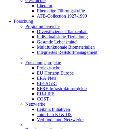
Geschichte
Literatur
Ehemalige Führungskräfte
ATB-Collection 1927-1990
Forschung
Programmbereiche
Diversifizierter Pflanzenbau
Individualisierte Tierhaltung
Gesunde Lebensmittel
Multifunktionale Biomaterialien
Integriertes Reststoffmanagement
Forschungsprojekte
Projektsuche
EU Horizon Europe
ERA-Nets
EIP-AGRI
EFRE Infrastrukturprojekte
EU-LIFE
COST
Netzwerke
Leibniz Initiativen
Joint Lab KI & DS
Verbünde und Netzwerke