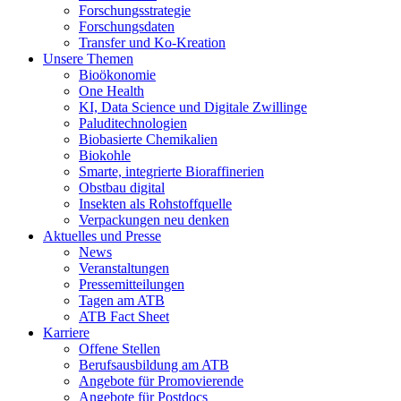
Forschungsstrategie
Forschungsdaten
Transfer und Ko-Kreation
Unsere Themen
Bioökonomie
One Health
KI, Data Science und Digitale Zwillinge
Paluditechnologien
Biobasierte Chemikalien
Biokohle
Smarte, integrierte Bioraffinerien
Obstbau digital
Insekten als Rohstoffquelle
Verpackungen neu denken
Aktuelles und Presse
News
Veranstaltungen
Pressemitteilungen
Tagen am ATB
ATB Fact Sheet
Karriere
Offene Stellen
Berufsausbildung am ATB
Angebote für Promovierende
Angebote für Postdocs