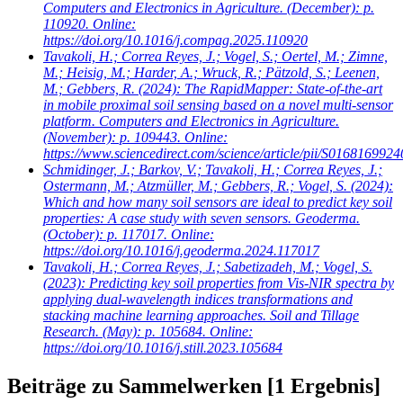
Computers and Electronics in Agriculture. (December): p.
110920. Online:
https://doi.org/10.1016/j.compag.2025.110920
Tavakoli, H.; Correa Reyes, J.; Vogel, S.; Oertel, M.; Zimne,
M.; Heisig, M.; Harder, A.; Wruck, R.; Pätzold, S.; Leenen,
M.; Gebbers, R.
(2024): The RapidMapper: State-of-the-art
in mobile proximal soil sensing based on a novel multi-sensor
platform. Computers and Electronics in Agriculture.
(November): p. 109443. Online:
https://www.sciencedirect.com/science/article/pii/S016816992
Schmidinger, J.; Barkov, V.; Tavakoli, H.; Correa Reyes, J.;
Ostermann, M.; Atzmüller, M.; Gebbers, R.; Vogel, S.
(2024):
Which and how many soil sensors are ideal to predict key soil
properties: A case study with seven sensors. Geoderma.
(October): p. 117017. Online:
https://doi.org/10.1016/j.geoderma.2024.117017
Tavakoli, H.; Correa Reyes, J.; Sabetizadeh, M.; Vogel, S.
(2023): Predicting key soil properties from Vis-NIR spectra by
applying dual-wavelength indices transformations and
stacking machine learning approaches. Soil and Tillage
Research. (May): p. 105684. Online:
https://doi.org/10.1016/j.still.2023.105684
Beiträge zu Sammelwerken
[1 Ergebnis]