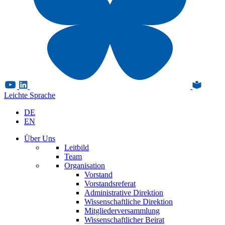
Leichte Sprache
DE
EN
Über Uns
Leitbild
Team
Organisation
Vorstand
Vorstandsreferat
Administrative Direktion
Wissenschaftliche Direktion
Mitgliederversammlung
Wissenschaftlicher Beirat