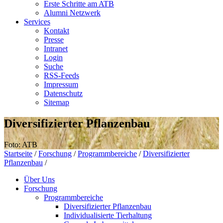
Erste Schritte am ATB
Alumni Netzwerk
Services
Kontakt
Presse
Intranet
Login
Suche
RSS-Feeds
Impressum
Datenschutz
Sitemap
Diversifizierter Pflanzenbau
Foto: ATB
Startseite
/
Forschung
/
Programmbereiche
/
Diversifizierter
Pflanzenbau
/
Über Uns
Forschung
Programmbereiche
Diversifizierter Pflanzenbau
Individualisierte Tierhaltung