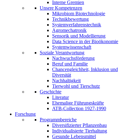
Interne Gremien
Unsere Kompetenzen
Mikrobiom Biotechnologie
Technikbewertung
Systemverfahrenstechnik
Agromechatronik
Sensorik und Modellierung
Data Science in der Bioökonomie
Systemwissenschaft
Soziale Verantwortung
Nachwuchsförderung
Beruf und Familie
Chancengleichheit, Inklusion und
Diversität
Nachhaltigkeit
Tierwohl und Tierschutz
Geschichte
Literatur
Ehemalige Führungskräfte
ATB-Collection 1927-1990
Forschung
Programmbereiche
Diversifizierter Pflanzenbau
Individualisierte Tierhaltung
Gesunde Lebensmittel