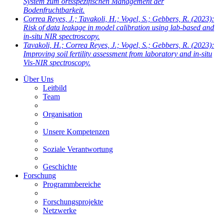
System zum ortsspezifischen Management der
Bodenfruchtbarkeit.
Correa Reyes, J.; Tavakoli, H.; Vogel, S.; Gebbers, R.
(2023):
Risk of data leakage in model calibration using lab-based and
in-situ NIR spectroscopy.
Tavakoli, H.; Correa Reyes, J.; Vogel, S.; Gebbers, R.
(2023):
Improving soil fertility assessment from laboratory and in-situ
Vis-NIR spectroscopy.
Über Uns
Leitbild
Team
Organisation
Unsere Kompetenzen
Soziale Verantwortung
Geschichte
Forschung
Programmbereiche
Forschungsprojekte
Netzwerke