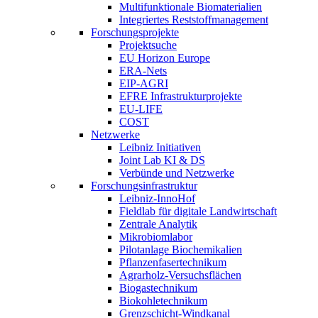
Multifunktionale Biomaterialien
Integriertes Reststoffmanagement
Forschungsprojekte
Projektsuche
EU Horizon Europe
ERA-Nets
EIP-AGRI
EFRE Infrastrukturprojekte
EU-LIFE
COST
Netzwerke
Leibniz Initiativen
Joint Lab KI & DS
Verbünde und Netzwerke
Forschungsinfrastruktur
Leibniz-InnoHof
Fieldlab für digitale Landwirtschaft
Zentrale Analytik
Mikrobiomlabor
Pilotanlage Biochemikalien
Pflanzenfasertechnikum
Agrarholz-Versuchsflächen
Biogastechnikum
Biokohletechnikum
Grenzschicht-Windkanal