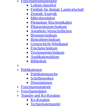
Forschungsinfrastruktur
Leibniz-InnoHof
Fieldlab für digitale Landwirtschaft
Zentrale Analytik
Mikrobiomlabor
Pilotanlage Biochemikalien
Pflanzenfasertechnikum
Agrarholz-Versuchsflächen
Biogastechnikum
Biokohletechnikum
Grenzschicht-Windkanal
Frischetechnikum
Trocknungstechnikum
Applikationslabore
Bibliothek
Publikationen
Publikationssuche
Schriftenreihen
Dissertationen
Forschungsstrategie
Forschungsdaten
Transfer und Ko-Kreation
Ko-Kreation
Technologietransfer