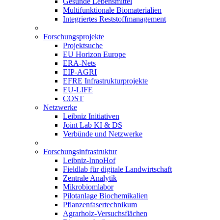
Gesunde Lebensmittel
Multifunktionale Biomaterialien
Integriertes Reststoffmanagement
Forschungsprojekte
Projektsuche
EU Horizon Europe
ERA-Nets
EIP-AGRI
EFRE Infrastrukturprojekte
EU-LIFE
COST
Netzwerke
Leibniz Initiativen
Joint Lab KI & DS
Verbünde und Netzwerke
Forschungsinfrastruktur
Leibniz-InnoHof
Fieldlab für digitale Landwirtschaft
Zentrale Analytik
Mikrobiomlabor
Pilotanlage Biochemikalien
Pflanzenfasertechnikum
Agrarholz-Versuchsflächen