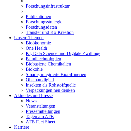
Forschungsinfrastruktur
Publikationen
Forschungsstrategie
Forschungsdaten
Transfer und Ko-Kreation
Unsere Themen
Bioökonomie
One Health
KI, Data Science und Digitale Zwillinge
Paluditechnologien
Biobasierte Chemikalien
Biokohle
Smarte, integrierte Bioraffinerien
Obstbau digital
Insekten als Rohstoffquelle
Verpackungen neu denken
Aktuelles und Presse
News
Veranstaltungen
Pressemitteilungen
Tagen am ATB
ATB Fact Sheet
Karriere