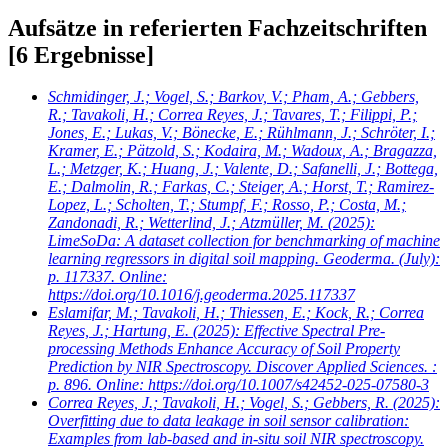
Aufsätze in referierten Fachzeitschriften
[6 Ergebnisse]
Schmidinger, J.; Vogel, S.; Barkov, V.; Pham, A.; Gebbers,
R.; Tavakoli, H.; Correa Reyes, J.; Tavares, T.; Filippi, P.;
Jones, E.; Lukas, V.; Bönecke, E.; Rühlmann, J.; Schröter, I.;
Kramer, E.; Pätzold, S.; Kodaira, M.; Wadoux, A.; Bragazza,
L.; Metzger, K.; Huang, J.; Valente, D.; Safanelli, J.; Bottega,
E.; Dalmolin, R.; Farkas, C.; Steiger, A.; Horst, T.; Ramirez-
Lopez, L.; Scholten, T.; Stumpf, F.; Rosso, P.; Costa, M.;
Zandonadi, R.; Wetterlind, J.; Atzmüller, M.
(2025):
LimeSoDa: A dataset collection for benchmarking of machine
learning regressors in digital soil mapping. Geoderma. (July):
p. 117337. Online:
https://doi.org/10.1016/j.geoderma.2025.117337
Eslamifar, M.; Tavakoli, H.; Thiessen, E.; Kock, R.; Correa
Reyes, J.; Hartung, E.
(2025): Effective Spectral Pre-
processing Methods Enhance Accuracy of Soil Property
Prediction by NIR Spectroscopy. Discover Applied Sciences. :
p. 896. Online: https://doi.org/10.1007/s42452-025-07580-3
Correa Reyes, J.; Tavakoli, H.; Vogel, S.; Gebbers, R.
(2025):
Overfitting due to data leakage in soil sensor calibration:
Examples from lab-based and in-situ soil NIR spectroscopy.