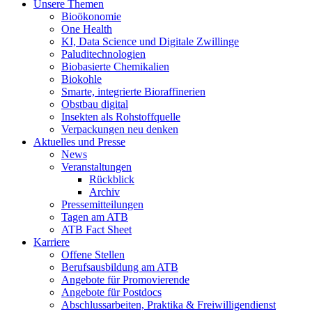
Unsere Themen
Bioökonomie
One Health
KI, Data Science und Digitale Zwillinge
Paluditechnologien
Biobasierte Chemikalien
Biokohle
Smarte, integrierte Bioraffinerien
Obstbau digital
Insekten als Rohstoffquelle
Verpackungen neu denken
Aktuelles und Presse
News
Veranstaltungen
Rückblick
Archiv
Pressemitteilungen
Tagen am ATB
ATB Fact Sheet
Karriere
Offene Stellen
Berufsausbildung am ATB
Angebote für Promovierende
Angebote für Postdocs
Abschlussarbeiten, Praktika & Freiwilligendienst