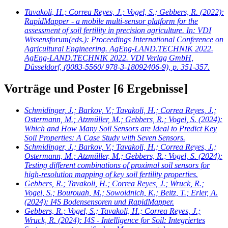
Tavakoli, H.; Correa Reyes, J.; Vogel, S.; Gebbers, R.
(2022):
RapidMapper - a mobile multi-sensor platform for the
assessment of soil fertility in precision agriculture. In: VDI
Wissensforum(eds.): Proceedings International Conference on
Agricultural Engineering. AgEng-LAND.TECHNIK 2022.
AgEng-LAND.TECHNIK 2022. VDI Verlag GmbH,
Düsseldorf, (0083-5560/ 978-3-18092406-9), p. 351-357.
Vorträge und Poster
[6 Ergebnisse]
Schmidinger, J.; Barkov, V.; Tavakoli, H.; Correa Reyes, J.;
Ostermann, M.; Atzmüller, M.; Gebbers, R.; Vogel, S.
(2024):
Which and How Many Soil Sensors are Ideal to Predict Key
Soil Properties: A Case Study with Seven Sensors.
Schmidinger, J.; Barkov, V.; Tavakoli, H.; Correa Reyes, J.;
Ostermann, M.; Atzmüller, M.; Gebbers, R.; Vogel, S.
(2024):
Testing different combinations of proximal soil sensors for
high-resolution mapping of key soil fertility properties.
Gebbers, R.; Tavakoli, H.; Correa Reyes, J.; Wruck, R.;
Vogel, S.; Bourouah, M.; Sowoidnich, K.; Beitz, T.; Erler, A.
(2024): I4S Bodensensoren und RapidMapper.
Gebbers, R.; Vogel, S.; Tavakoli, H.; Correa Reyes, J.;
Wruck, R.
(2024): I4S - Intelligence for Soil: Integriertes