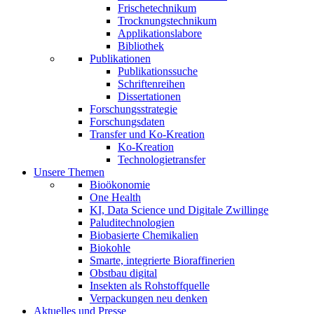
Frischetechnikum
Trocknungstechnikum
Applikationslabore
Bibliothek
Publikationen
Publikationssuche
Schriftenreihen
Dissertationen
Forschungsstrategie
Forschungsdaten
Transfer und Ko-Kreation
Ko-Kreation
Technologietransfer
Unsere Themen
Bioökonomie
One Health
KI, Data Science und Digitale Zwillinge
Paluditechnologien
Biobasierte Chemikalien
Biokohle
Smarte, integrierte Bioraffinerien
Obstbau digital
Insekten als Rohstoffquelle
Verpackungen neu denken
Aktuelles und Presse