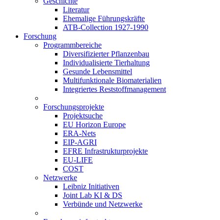
Geschichte
Literatur
Ehemalige Führungskräfte
ATB-Collection 1927-1990
Forschung
Programmbereiche
Diversifizierter Pflanzenbau
Individualisierte Tierhaltung
Gesunde Lebensmittel
Multifunktionale Biomaterialien
Integriertes Reststoffmanagement
Forschungsprojekte
Projektsuche
EU Horizon Europe
ERA-Nets
EIP-AGRI
EFRE Infrastrukturprojekte
EU-LIFE
COST
Netzwerke
Leibniz Initiativen
Joint Lab KI & DS
Verbünde und Netzwerke