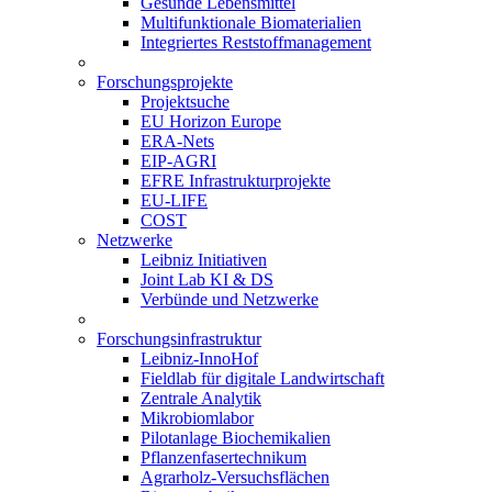
Gesunde Lebensmittel
Multifunktionale Biomaterialien
Integriertes Reststoffmanagement
Forschungsprojekte
Projektsuche
EU Horizon Europe
ERA-Nets
EIP-AGRI
EFRE Infrastrukturprojekte
EU-LIFE
COST
Netzwerke
Leibniz Initiativen
Joint Lab KI & DS
Verbünde und Netzwerke
Forschungsinfrastruktur
Leibniz-InnoHof
Fieldlab für digitale Landwirtschaft
Zentrale Analytik
Mikrobiomlabor
Pilotanlage Biochemikalien
Pflanzenfasertechnikum
Agrarholz-Versuchsflächen