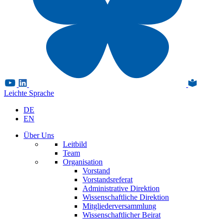
Leichte Sprache
DE
EN
Über Uns
Leitbild
Team
Organisation
Vorstand
Vorstandsreferat
Administrative Direktion
Wissenschaftliche Direktion
Mitgliederversammlung
Wissenschaftlicher Beirat