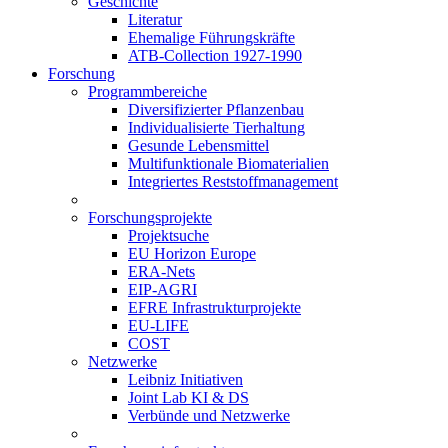
Geschichte
Literatur
Ehemalige Führungskräfte
ATB-Collection 1927-1990
Forschung
Programmbereiche
Diversifizierter Pflanzenbau
Individualisierte Tierhaltung
Gesunde Lebensmittel
Multifunktionale Biomaterialien
Integriertes Reststoffmanagement
Forschungsprojekte
Projektsuche
EU Horizon Europe
ERA-Nets
EIP-AGRI
EFRE Infrastrukturprojekte
EU-LIFE
COST
Netzwerke
Leibniz Initiativen
Joint Lab KI & DS
Verbünde und Netzwerke