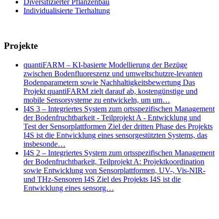
Diversifizierter Pflanzenbau
Individualisierte Tierhaltung
Projekte
quantiFARM – KI-basierte Modellierung der Bezüge
zwischen Bodenfluoreszenz und umweltschutzre-levanten
Bodenparametern sowie Nachhaltigkeitsbewertung Das
Projekt quantiFARM zielt darauf ab, kostengünstige und
mobile Sensorsysteme zu entwickeln, um um…
I4S 3 – Integriertes System zum ortsspezifischen Management
der Bodenfruchtbarkeit - Teilprojekt A - Entwicklung und
Test der Sensorplattformen Ziel der dritten Phase des Projekts
I4S ist die Entwicklung eines sensorgestützten Systems, das
insbesonde…
I4S 2 – Integriertes System zum ortsspezifischen Management
der Bodenfruchtbarkeit, Teilprojekt A: Projektkoordination
sowie Entwicklung von Sensorplattformen, UV-, Vis-NIR-
und THz-Sensoren I4S Ziel des Projekts I4S ist die
Entwicklung eines sensorg…