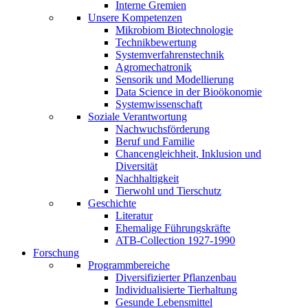
Interne Gremien
Unsere Kompetenzen
Mikrobiom Biotechnologie
Technikbewertung
Systemverfahrenstechnik
Agromechatronik
Sensorik und Modellierung
Data Science in der Bioökonomie
Systemwissenschaft
Soziale Verantwortung
Nachwuchsförderung
Beruf und Familie
Chancengleichheit, Inklusion und
Diversität
Nachhaltigkeit
Tierwohl und Tierschutz
Geschichte
Literatur
Ehemalige Führungskräfte
ATB-Collection 1927-1990
Forschung
Programmbereiche
Diversifizierter Pflanzenbau
Individualisierte Tierhaltung
Gesunde Lebensmittel