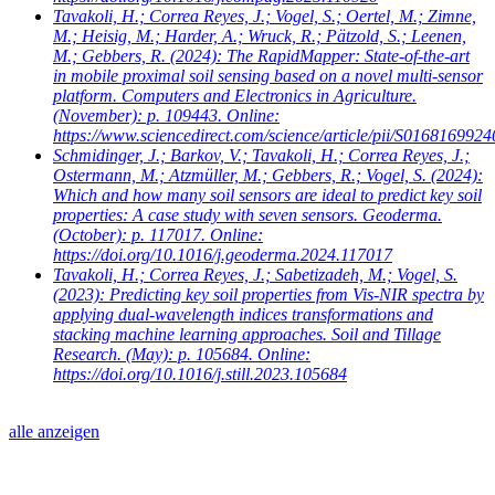
Tavakoli, H.; Correa Reyes, J.; Vogel, S.; Oertel, M.; Zimne,
M.; Heisig, M.; Harder, A.; Wruck, R.; Pätzold, S.; Leenen,
M.; Gebbers, R.
(2024): The RapidMapper: State-of-the-art
in mobile proximal soil sensing based on a novel multi-sensor
platform. Computers and Electronics in Agriculture.
(November): p. 109443. Online:
https://www.sciencedirect.com/science/article/pii/S016816992
Schmidinger, J.; Barkov, V.; Tavakoli, H.; Correa Reyes, J.;
Ostermann, M.; Atzmüller, M.; Gebbers, R.; Vogel, S.
(2024):
Which and how many soil sensors are ideal to predict key soil
properties: A case study with seven sensors. Geoderma.
(October): p. 117017. Online:
https://doi.org/10.1016/j.geoderma.2024.117017
Tavakoli, H.; Correa Reyes, J.; Sabetizadeh, M.; Vogel, S.
(2023): Predicting key soil properties from Vis-NIR spectra by
applying dual-wavelength indices transformations and
stacking machine learning approaches. Soil and Tillage
Research. (May): p. 105684. Online:
https://doi.org/10.1016/j.still.2023.105684
alle anzeigen