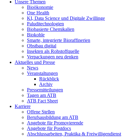
Unsere Themen
Bioökonomie
One Health
KI, Data Science und Digitale Zwillinge
Paluditechnologien
Biobasierte Chemikalien
Biokohle
Smarte, integrierte Bioraffinerien
Obstbau digital
Insekten als Rohstoffquelle
Verpackungen neu denken
Aktuelles und Presse
News
Veranstaltungen
Rückblick
Archiv
Pressemitteilungen
Tagen am ATB
ATB Fact Sheet
Karriere
Offene Stellen
Berufsausbildung am ATB
Angebote für Promovierende
Angebote für Postdocs
Abschlussarbeiten, Praktika & Freiwilligendienst