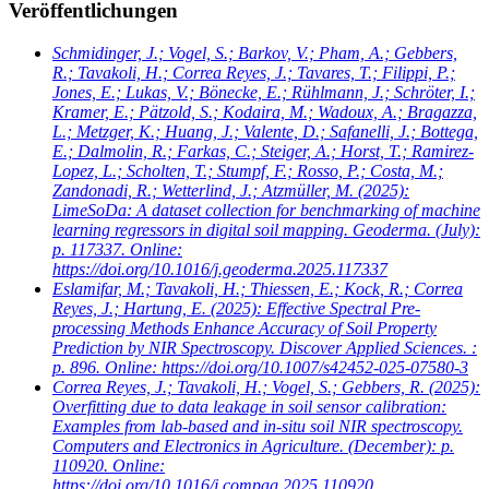
Veröffentlichungen
Schmidinger, J.; Vogel, S.; Barkov, V.; Pham, A.; Gebbers,
R.; Tavakoli, H.; Correa Reyes, J.; Tavares, T.; Filippi, P.;
Jones, E.; Lukas, V.; Bönecke, E.; Rühlmann, J.; Schröter, I.;
Kramer, E.; Pätzold, S.; Kodaira, M.; Wadoux, A.; Bragazza,
L.; Metzger, K.; Huang, J.; Valente, D.; Safanelli, J.; Bottega,
E.; Dalmolin, R.; Farkas, C.; Steiger, A.; Horst, T.; Ramirez-
Lopez, L.; Scholten, T.; Stumpf, F.; Rosso, P.; Costa, M.;
Zandonadi, R.; Wetterlind, J.; Atzmüller, M.
(2025):
LimeSoDa: A dataset collection for benchmarking of machine
learning regressors in digital soil mapping. Geoderma. (July):
p. 117337. Online:
https://doi.org/10.1016/j.geoderma.2025.117337
Eslamifar, M.; Tavakoli, H.; Thiessen, E.; Kock, R.; Correa
Reyes, J.; Hartung, E.
(2025): Effective Spectral Pre-
processing Methods Enhance Accuracy of Soil Property
Prediction by NIR Spectroscopy. Discover Applied Sciences. :
p. 896. Online: https://doi.org/10.1007/s42452-025-07580-3
Correa Reyes, J.; Tavakoli, H.; Vogel, S.; Gebbers, R.
(2025):
Overfitting due to data leakage in soil sensor calibration:
Examples from lab-based and in-situ soil NIR spectroscopy.
Computers and Electronics in Agriculture. (December): p.
110920. Online:
https://doi.org/10.1016/j.compag.2025.110920