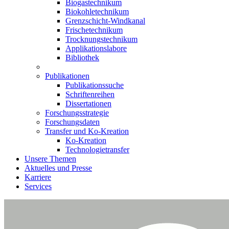
Biogastechnikum
Biokohletechnikum
Grenzschicht-Windkanal
Frischetechnikum
Trocknungstechnikum
Applikationslabore
Bibliothek
Publikationen
Publikationssuche
Schriftenreihen
Dissertationen
Forschungsstrategie
Forschungsdaten
Transfer und Ko-Kreation
Ko-Kreation
Technologietransfer
Unsere Themen
Aktuelles und Presse
Karriere
Services