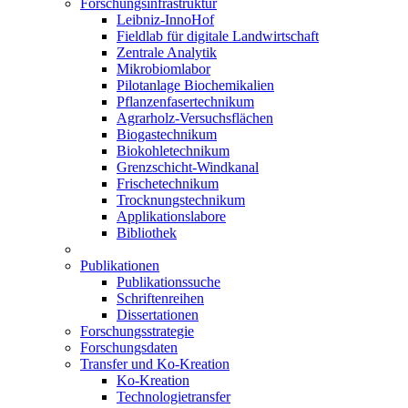
Forschungsinfrastruktur
Leibniz-InnoHof
Fieldlab für digitale Landwirtschaft
Zentrale Analytik
Mikrobiomlabor
Pilotanlage Biochemikalien
Pflanzenfasertechnikum
Agrarholz-Versuchsflächen
Biogastechnikum
Biokohletechnikum
Grenzschicht-Windkanal
Frischetechnikum
Trocknungstechnikum
Applikationslabore
Bibliothek
Publikationen
Publikationssuche
Schriftenreihen
Dissertationen
Forschungsstrategie
Forschungsdaten
Transfer und Ko-Kreation
Ko-Kreation
Technologietransfer