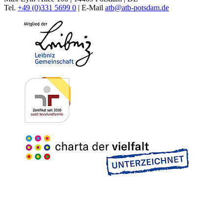
Tel.
+49 (0)331 5699 0
| E-Mail
atb@
atb-potsdam.de