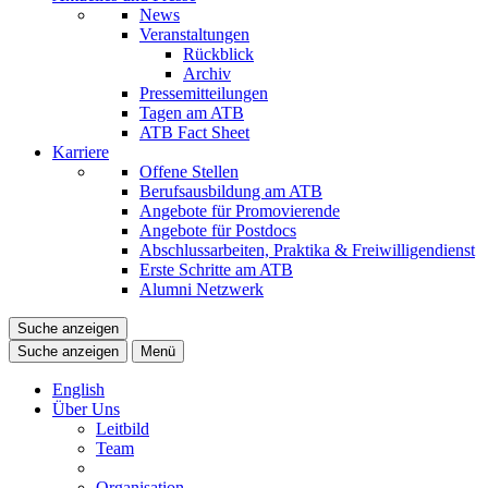
News
Veranstaltungen
Rückblick
Archiv
Pressemitteilungen
Tagen am ATB
ATB Fact Sheet
Karriere
Offene Stellen
Berufsausbildung am ATB
Angebote für Promovierende
Angebote für Postdocs
Abschlussarbeiten, Praktika & Freiwilligendienst
Erste Schritte am ATB
Alumni Netzwerk
Suche anzeigen
Suche anzeigen
Menü
English
Über Uns
Leitbild
Team
Organisation