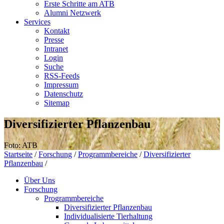
Erste Schritte am ATB
Alumni Netzwerk
Services
Kontakt
Presse
Intranet
Login
Suche
RSS-Feeds
Impressum
Datenschutz
Sitemap
Diversifizierter Pflanzenbau
Foto: ATB
Startseite
/
Forschung
/
Programmbereiche
/
Diversifizierter
Pflanzenbau
/
Über Uns
Forschung
Programmbereiche
Diversifizierter Pflanzenbau
Individualisierte Tierhaltung