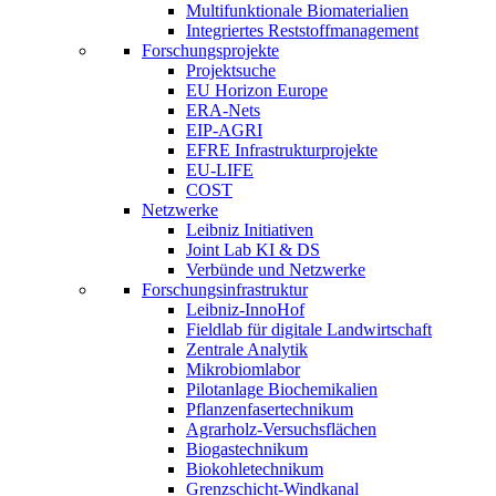
Multifunktionale Biomaterialien
Integriertes Reststoffmanagement
Forschungsprojekte
Projektsuche
EU Horizon Europe
ERA-Nets
EIP-AGRI
EFRE Infrastrukturprojekte
EU-LIFE
COST
Netzwerke
Leibniz Initiativen
Joint Lab KI & DS
Verbünde und Netzwerke
Forschungsinfrastruktur
Leibniz-InnoHof
Fieldlab für digitale Landwirtschaft
Zentrale Analytik
Mikrobiomlabor
Pilotanlage Biochemikalien
Pflanzenfasertechnikum
Agrarholz-Versuchsflächen
Biogastechnikum
Biokohletechnikum
Grenzschicht-Windkanal