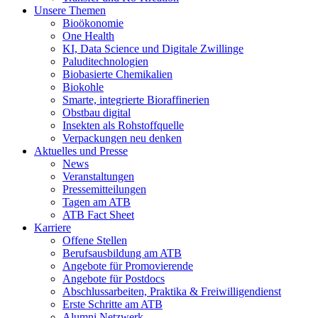
Unsere Themen
Bioökonomie
One Health
KI, Data Science und Digitale Zwillinge
Paluditechnologien
Biobasierte Chemikalien
Biokohle
Smarte, integrierte Bioraffinerien
Obstbau digital
Insekten als Rohstoffquelle
Verpackungen neu denken
Aktuelles und Presse
News
Veranstaltungen
Pressemitteilungen
Tagen am ATB
ATB Fact Sheet
Karriere
Offene Stellen
Berufsausbildung am ATB
Angebote für Promovierende
Angebote für Postdocs
Abschlussarbeiten, Praktika & Freiwilligendienst
Erste Schritte am ATB
Alumni Netzwerk