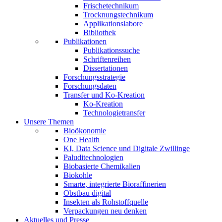
Frischetechnikum
Trocknungstechnikum
Applikationslabore
Bibliothek
Publikationen
Publikationssuche
Schriftenreihen
Dissertationen
Forschungsstrategie
Forschungsdaten
Transfer und Ko-Kreation
Ko-Kreation
Technologietransfer
Unsere Themen
Bioökonomie
One Health
KI, Data Science und Digitale Zwillinge
Paluditechnologien
Biobasierte Chemikalien
Biokohle
Smarte, integrierte Bioraffinerien
Obstbau digital
Insekten als Rohstoffquelle
Verpackungen neu denken
Aktuelles und Presse