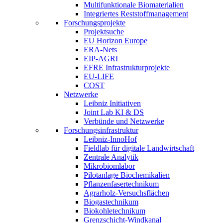
Multifunktionale Biomaterialien
Integriertes Reststoffmanagement
Forschungsprojekte
Projektsuche
EU Horizon Europe
ERA-Nets
EIP-AGRI
EFRE Infrastrukturprojekte
EU-LIFE
COST
Netzwerke
Leibniz Initiativen
Joint Lab KI & DS
Verbünde und Netzwerke
Forschungsinfrastruktur
Leibniz-InnoHof
Fieldlab für digitale Landwirtschaft
Zentrale Analytik
Mikrobiomlabor
Pilotanlage Biochemikalien
Pflanzenfasertechnikum
Agrarholz-Versuchsflächen
Biogastechnikum
Biokohletechnikum
Grenzschicht-Windkanal