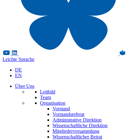
Leichte Sprache
DE
EN
Über Uns
Leitbild
Team
Organisation
Vorstand
Vorstandsreferat
Administrative Direktion
Wissenschaftliche Direktion
Mitgliederversammlung
Wissenschaftlicher Beirat