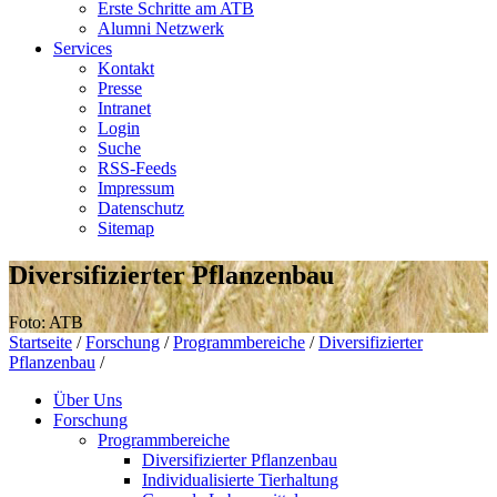
Erste Schritte am ATB
Alumni Netzwerk
Services
Kontakt
Presse
Intranet
Login
Suche
RSS-Feeds
Impressum
Datenschutz
Sitemap
Diversifizierter Pflanzenbau
Foto: ATB
Startseite
/
Forschung
/
Programmbereiche
/
Diversifizierter
Pflanzenbau
/
Über Uns
Forschung
Programmbereiche
Diversifizierter Pflanzenbau
Individualisierte Tierhaltung