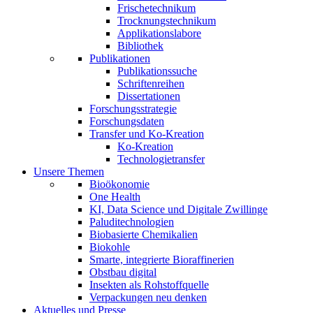
Frischetechnikum
Trocknungstechnikum
Applikationslabore
Bibliothek
Publikationen
Publikationssuche
Schriftenreihen
Dissertationen
Forschungsstrategie
Forschungsdaten
Transfer und Ko-Kreation
Ko-Kreation
Technologietransfer
Unsere Themen
Bioökonomie
One Health
KI, Data Science und Digitale Zwillinge
Paluditechnologien
Biobasierte Chemikalien
Biokohle
Smarte, integrierte Bioraffinerien
Obstbau digital
Insekten als Rohstoffquelle
Verpackungen neu denken
Aktuelles und Presse