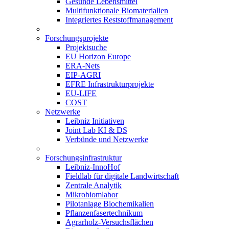
Gesunde Lebensmittel
Multifunktionale Biomaterialien
Integriertes Reststoffmanagement
Forschungsprojekte
Projektsuche
EU Horizon Europe
ERA-Nets
EIP-AGRI
EFRE Infrastrukturprojekte
EU-LIFE
COST
Netzwerke
Leibniz Initiativen
Joint Lab KI & DS
Verbünde und Netzwerke
Forschungsinfrastruktur
Leibniz-InnoHof
Fieldlab für digitale Landwirtschaft
Zentrale Analytik
Mikrobiomlabor
Pilotanlage Biochemikalien
Pflanzenfasertechnikum
Agrarholz-Versuchsflächen