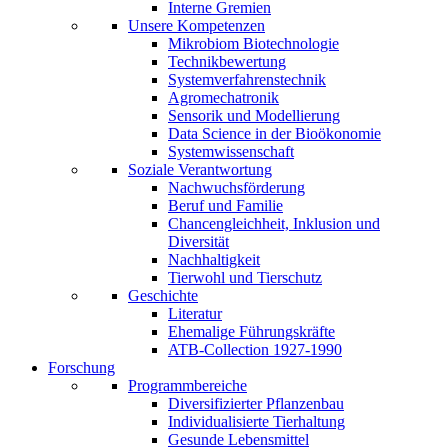
Interne Gremien
Unsere Kompetenzen
Mikrobiom Biotechnologie
Technikbewertung
Systemverfahrenstechnik
Agromechatronik
Sensorik und Modellierung
Data Science in der Bioökonomie
Systemwissenschaft
Soziale Verantwortung
Nachwuchsförderung
Beruf und Familie
Chancengleichheit, Inklusion und
Diversität
Nachhaltigkeit
Tierwohl und Tierschutz
Geschichte
Literatur
Ehemalige Führungskräfte
ATB-Collection 1927-1990
Forschung
Programmbereiche
Diversifizierter Pflanzenbau
Individualisierte Tierhaltung
Gesunde Lebensmittel