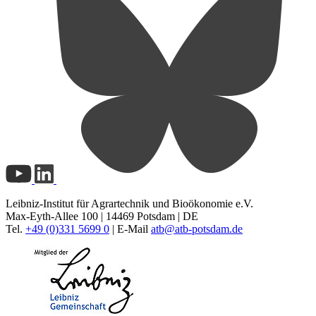
Leibniz-Institut für Agrartechnik und Bioökonomie e.V.
Max-Eyth-Allee 100 | 14469 Potsdam | DE
Tel.
+49 (0)331 5699 0
| E-Mail
atb@
atb-potsdam.de