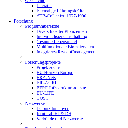
Geschichte
Literatur
Ehemalige Führungskräfte
ATB-Collection 1927-1990
Forschung
Programmbereiche
Diversifizierter Pflanzenbau
Individualisierte Tierhaltung
Gesunde Lebensmittel
Multifunktionale Biomaterialien
Integriertes Reststoffmanagement
Forschungsprojekte
Projektsuche
EU Horizon Europe
ERA-Nets
EIP-AGRI
EFRE Infrastrukturprojekte
EU-LIFE
COST
Netzwerke
Leibniz Initiativen
Joint Lab KI & DS
Verbünde und Netzwerke