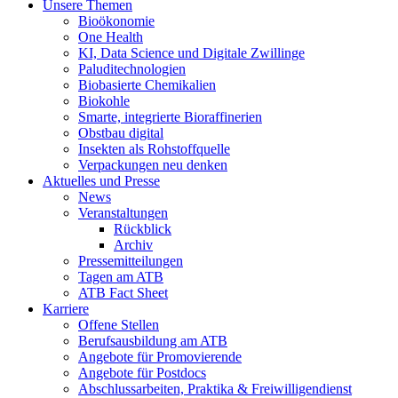
Unsere Themen
Bioökonomie
One Health
KI, Data Science und Digitale Zwillinge
Paluditechnologien
Biobasierte Chemikalien
Biokohle
Smarte, integrierte Bioraffinerien
Obstbau digital
Insekten als Rohstoffquelle
Verpackungen neu denken
Aktuelles und Presse
News
Veranstaltungen
Rückblick
Archiv
Pressemitteilungen
Tagen am ATB
ATB Fact Sheet
Karriere
Offene Stellen
Berufsausbildung am ATB
Angebote für Promovierende
Angebote für Postdocs
Abschlussarbeiten, Praktika & Freiwilligendienst