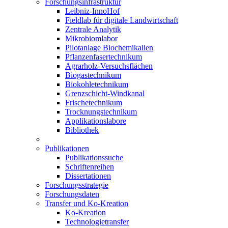
Forschungsinfrastruktur
Leibniz-InnoHof
Fieldlab für digitale Landwirtschaft
Zentrale Analytik
Mikrobiomlabor
Pilotanlage Biochemikalien
Pflanzenfasertechnikum
Agrarholz-Versuchsflächen
Biogastechnikum
Biokohletechnikum
Grenzschicht-Windkanal
Frischetechnikum
Trocknungstechnikum
Applikationslabore
Bibliothek
Publikationen
Publikationssuche
Schriftenreihen
Dissertationen
Forschungsstrategie
Forschungsdaten
Transfer und Ko-Kreation
Ko-Kreation
Technologietransfer