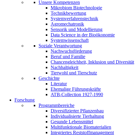
Unsere Kompetenzen
Mikrobiom Biotechnologie
Technikbewertung
Systemverfahrenstechnik
Agromechatronik
Sensorik und Modellierung
Data Science in der Bioökonomie
Systemwissenschaft
Soziale Verantwortung
Nachwuchsförderung
Beruf und Familie
Chancengleichheit, Inklusion und Diversität
Nachhaltigkeit
Tierwohl und Tierschutz
Geschichte
Literatur
Ehemalige Führungskräfte
ATB-Collection 1927-1990
Forschung
Programmbereiche
Diversifizierter Pflanzenbau
Individualisierte Tierhaltung
Gesunde Lebensmittel
Multifunktionale Biomaterialien
Integriertes Reststoffmanagement