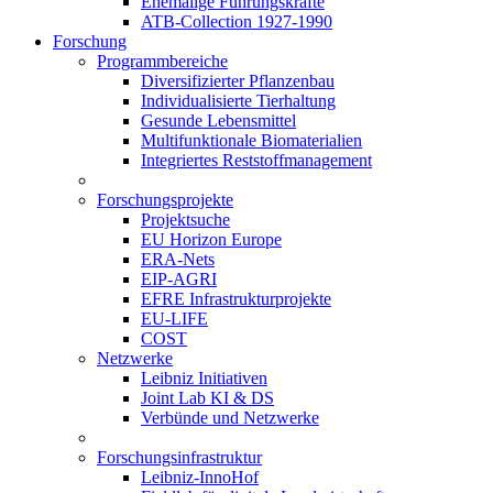
Ehemalige Führungskräfte
ATB-Collection 1927-1990
Forschung
Programmbereiche
Diversifizierter Pflanzenbau
Individualisierte Tierhaltung
Gesunde Lebensmittel
Multifunktionale Biomaterialien
Integriertes Reststoffmanagement
Forschungsprojekte
Projektsuche
EU Horizon Europe
ERA-Nets
EIP-AGRI
EFRE Infrastrukturprojekte
EU-LIFE
COST
Netzwerke
Leibniz Initiativen
Joint Lab KI & DS
Verbünde und Netzwerke
Forschungsinfrastruktur
Leibniz-InnoHof