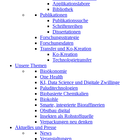
Applikationslabore
Bibliothek
Publikationen
Publikationssuche
Schriftenreihen
Dissertationen
Forschungsstrategie
Forschungsdaten
Transfer und Ko-Kreation
Ko-Kreation
Technologietransfer
Unsere Themen
Bioökonomie
One Health
KI, Data Science und Digitale Zwillinge
Paluditechnologien
Biobasierte Chemikalien
Biokohle
Smarte, integrierte Bioraffinerien
Obstbau digital
Insekten als Rohstoffquelle
Verpackungen neu denken
Aktuelles und Presse
News
Veranstaltungen