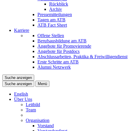
Rückblick
Archiv
Pressemitteilungen
Tagen am ATB
ATB Fact Sheet
Karriere
Offene Stellen
Berufsausbildung am ATB
Angebote für Promovierende
Angebote für Postdocs
Abschlussarbeiten, Praktika & Freiwilligendienst
Erste Schritte am ATB
Alumni Netzwerk
Suche anzeigen
Suche anzeigen
Menü
English
Über Uns
Leitbild
Team
Organisation
Vorstand
Vorstandsreferat