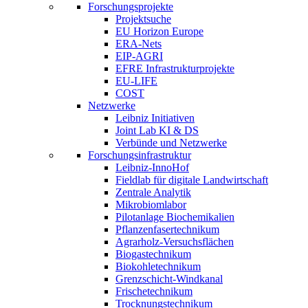
Forschungsprojekte
Projektsuche
EU Horizon Europe
ERA-Nets
EIP-AGRI
EFRE Infrastrukturprojekte
EU-LIFE
COST
Netzwerke
Leibniz Initiativen
Joint Lab KI & DS
Verbünde und Netzwerke
Forschungsinfrastruktur
Leibniz-InnoHof
Fieldlab für digitale Landwirtschaft
Zentrale Analytik
Mikrobiomlabor
Pilotanlage Biochemikalien
Pflanzenfasertechnikum
Agrarholz-Versuchsflächen
Biogastechnikum
Biokohletechnikum
Grenzschicht-Windkanal
Frischetechnikum
Trocknungstechnikum