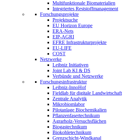
Multifunktionale Biomaterialien
Integriertes Reststoffmanagement
Forschungsprojekte
Projektsuche
EU Horizon Europe
ERA-Nets
EIP-AGRI
EFRE Infrastrukturprojekte
EU-LIFE
COST
Netzwerke
Leibniz Initiativen
Joint Lab KI & DS
Verbünde und Netzwerke
Forschungsinfrastruktur
Leibniz-InnoHof
Fieldlab für digitale Landwirtschaft
Zentrale Analytik
Mikrobiomlabor
Pilotanlage Biochemikalien
Pflanzenfasertechnikum
Agrarholz-Versuchsflächen
Biogastechnikum
Biokohletechnikum
Grenzschicht-Windkanal