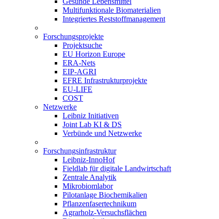
Gesunde Lebensmittel
Multifunktionale Biomaterialien
Integriertes Reststoffmanagement
Forschungsprojekte
Projektsuche
EU Horizon Europe
ERA-Nets
EIP-AGRI
EFRE Infrastrukturprojekte
EU-LIFE
COST
Netzwerke
Leibniz Initiativen
Joint Lab KI & DS
Verbünde und Netzwerke
Forschungsinfrastruktur
Leibniz-InnoHof
Fieldlab für digitale Landwirtschaft
Zentrale Analytik
Mikrobiomlabor
Pilotanlage Biochemikalien
Pflanzenfasertechnikum
Agrarholz-Versuchsflächen