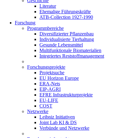
Geschichte
Literatur
Ehemalige Führungskräfte
ATB-Collection 1927-1990
Forschung
Programmbereiche
Diversifizierter Pflanzenbau
Individualisierte Tierhaltung
Gesunde Lebensmittel
Multifunktionale Biomaterialien
Integriertes Reststoffmanagement
Forschungsprojekte
Projektsuche
EU Horizon Europe
ERA-Nets
EIP-AGRI
EFRE Infrastrukturprojekte
EU-LIFE
COST
Netzwerke
Leibniz Initiativen
Joint Lab KI & DS
Verbünde und Netzwerke