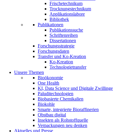
Frischetechnikum
Trocknungstechnikum
Applikationslabore
Bibliothek
Publikationen
Publikationssuche
Schriftenreihen
Dissertationen
Forschungsstrategie
Forschungsdaten
Transfer und Ko-Kreation
Ko-Kreation
Technologietransfer
Unsere Themen
Bioökonomie
One Health
KI, Data Science und Digitale Zwillinge
Paluditechnologien
Biobasierte Chemikalien
Biokohle
Smarte, integrierte Bioraffinerien
Obstbau digital
Insekten als Rohstoffquelle
Verpackungen neu denken
Aktuelles und Presse