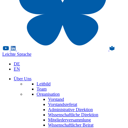
Leichte Sprache
DE
EN
Über Uns
Leitbild
Team
Organisation
Vorstand
Vorstandsreferat
Administrative Direktion
Wissenschaftliche Direktion
Mitgliederversammlung
Wissenschaftlicher Beirat