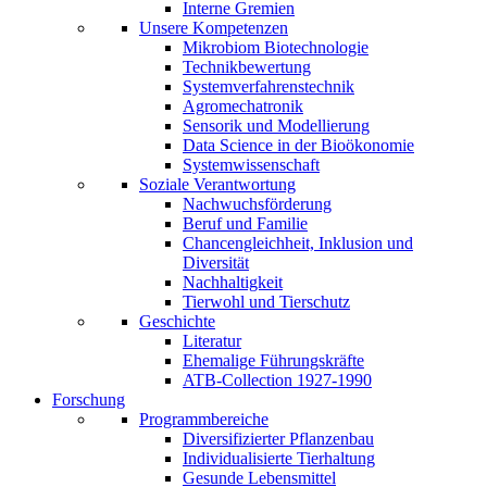
Interne Gremien
Unsere Kompetenzen
Mikrobiom Biotechnologie
Technikbewertung
Systemverfahrenstechnik
Agromechatronik
Sensorik und Modellierung
Data Science in der Bioökonomie
Systemwissenschaft
Soziale Verantwortung
Nachwuchsförderung
Beruf und Familie
Chancengleichheit, Inklusion und
Diversität
Nachhaltigkeit
Tierwohl und Tierschutz
Geschichte
Literatur
Ehemalige Führungskräfte
ATB-Collection 1927-1990
Forschung
Programmbereiche
Diversifizierter Pflanzenbau
Individualisierte Tierhaltung
Gesunde Lebensmittel