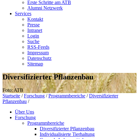
Erste Schritte am ATB
Alumni Netzwerk
Services
Kontakt
Presse
Intranet
Login
Suche
RSS-Feeds
Impressum
Datenschutz
Sitemap
Diversifizierter Pflanzenbau
Foto: ATB
Startseite
/
Forschung
/
Programmbereiche
/
Diversifizierter
Pflanzenbau
/
Über Uns
Forschung
Programmbereiche
Diversifizierter Pflanzenbau
Individualisierte Tierhaltung