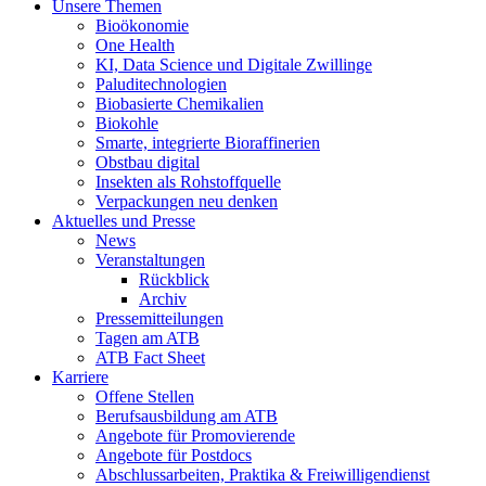
Unsere Themen
Bioökonomie
One Health
KI, Data Science und Digitale Zwillinge
Paluditechnologien
Biobasierte Chemikalien
Biokohle
Smarte, integrierte Bioraffinerien
Obstbau digital
Insekten als Rohstoffquelle
Verpackungen neu denken
Aktuelles und Presse
News
Veranstaltungen
Rückblick
Archiv
Pressemitteilungen
Tagen am ATB
ATB Fact Sheet
Karriere
Offene Stellen
Berufsausbildung am ATB
Angebote für Promovierende
Angebote für Postdocs
Abschlussarbeiten, Praktika & Freiwilligendienst