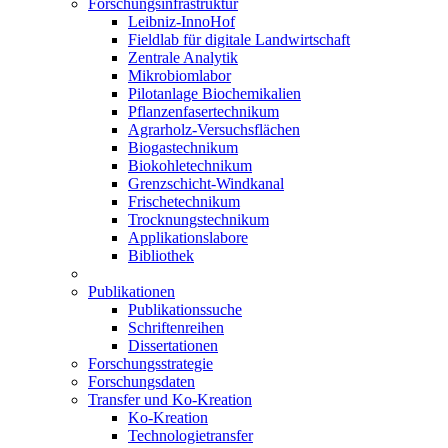
Forschungsinfrastruktur
Leibniz-InnoHof
Fieldlab für digitale Landwirtschaft
Zentrale Analytik
Mikrobiomlabor
Pilotanlage Biochemikalien
Pflanzenfasertechnikum
Agrarholz-Versuchsflächen
Biogastechnikum
Biokohletechnikum
Grenzschicht-Windkanal
Frischetechnikum
Trocknungstechnikum
Applikationslabore
Bibliothek
Publikationen
Publikationssuche
Schriftenreihen
Dissertationen
Forschungsstrategie
Forschungsdaten
Transfer und Ko-Kreation
Ko-Kreation
Technologietransfer