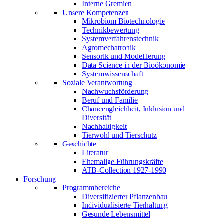
Interne Gremien
Unsere Kompetenzen
Mikrobiom Biotechnologie
Technikbewertung
Systemverfahrenstechnik
Agromechatronik
Sensorik und Modellierung
Data Science in der Bioökonomie
Systemwissenschaft
Soziale Verantwortung
Nachwuchsförderung
Beruf und Familie
Chancengleichheit, Inklusion und
Diversität
Nachhaltigkeit
Tierwohl und Tierschutz
Geschichte
Literatur
Ehemalige Führungskräfte
ATB-Collection 1927-1990
Forschung
Programmbereiche
Diversifizierter Pflanzenbau
Individualisierte Tierhaltung
Gesunde Lebensmittel