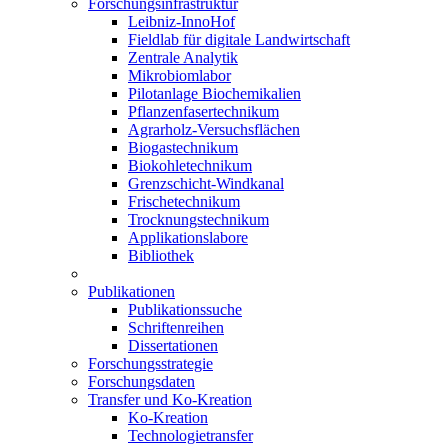
Forschungsinfrastruktur
Leibniz-InnoHof
Fieldlab für digitale Landwirtschaft
Zentrale Analytik
Mikrobiomlabor
Pilotanlage Biochemikalien
Pflanzenfasertechnikum
Agrarholz-Versuchsflächen
Biogastechnikum
Biokohletechnikum
Grenzschicht-Windkanal
Frischetechnikum
Trocknungstechnikum
Applikationslabore
Bibliothek
Publikationen
Publikationssuche
Schriftenreihen
Dissertationen
Forschungsstrategie
Forschungsdaten
Transfer und Ko-Kreation
Ko-Kreation
Technologietransfer