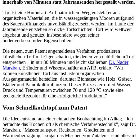
innerhalb von Minuten statt Jahrtausenden hergestellt werden.
Torf ist eine Humusart. Auf natürlichem Weg entsteht er aus
organischen Materialien, die in wassergesättigten Mooren aufgrund
des Sauerstoffmangels unvollständig zersetzt werden. Im Laufe der
Jahrtausende entstehen so dicke Torfschichten. Torf wird weltweit
abgebaut und genutzt, insbesondere wegen seiner
bodenverbessernden Eigenschaften.
Die neuen, zum Patent angemeldeten Verfahren produzieren
künstlichen Torf mit Eigenschaften, die denen von natürlichem Torf
entsprechen – in nur 30 Minuten und leicht skalierbar.
Dr. Nader
Marzban
, Erfinder und Wissenschaftler am ATB, erklärt: “Wir
können künstlichen Torf aus fast jedem organischen
Ausgangsmaterial herstellen, darunter Biomasse wie Holz, Gräser,
Blätter und Paludikulturpflanzen. Dieser Prozess erfordert Wasser,
Druck und Temperaturen zwischen 70 und 120 °C sowie eine
geeignete Rezeptur für eine erfolgreiche Produktion.”
Vom Schnellkochtopf zum Patent
Die Idee entstand aus einer einfachen Beobachtung im Alltag. "Ich
betrachte das Kochen oft als chemische Verfahrenstechnik", sagt Dr.
Marzban. "Massentransport, Reaktionen, Gradienten und
Wärmeübertragung – sogar das Mischen von Zutaten – sind allesamt