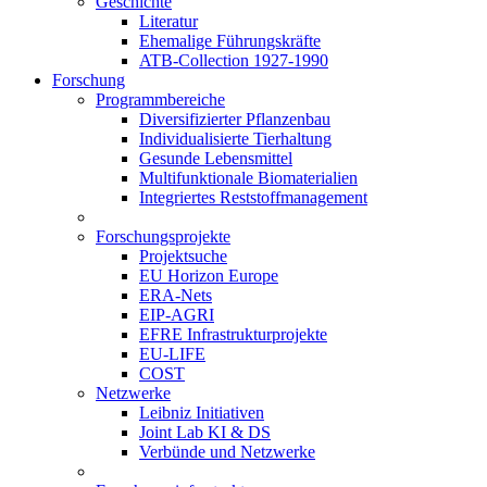
Geschichte
Literatur
Ehemalige Führungskräfte
ATB-Collection 1927-1990
Forschung
Programmbereiche
Diversifizierter Pflanzenbau
Individualisierte Tierhaltung
Gesunde Lebensmittel
Multifunktionale Biomaterialien
Integriertes Reststoffmanagement
Forschungsprojekte
Projektsuche
EU Horizon Europe
ERA-Nets
EIP-AGRI
EFRE Infrastrukturprojekte
EU-LIFE
COST
Netzwerke
Leibniz Initiativen
Joint Lab KI & DS
Verbünde und Netzwerke