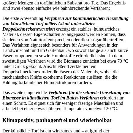
größere Mengen an torfähnlichem Substrat pro Tag. Das Ergebnis
sind zwei ebenso einfache wie bahnbrechende Verfahren:
Die erste Anwendung
Verfahren zur kontinuierlichen Herstellung
von künstlichem Torf mittels Alkali-unterstützter
Doppelschneckenextrusion
erzeugt ein stabiles, humusreiches
Material, dessen Eigenschaften so angepasst werden können, dass
sie denen von Naturtorf entsprechen oder diese sogar übertreffen.
Das Verfahren eignet sich besonders für Anwendungen in der
Landwirtschaft und im Gartenbau, wo sowohl lange als auch kurze
Faserkomponenten sowie Huminstoffe erforderlich sind. In dem
zweistufigen Verfahren wird die Biomasse zunächst bei etwa 70 °C
unter Druck gekocht. Anschließend zerkleinert ein
Doppelschneckenextruder die Fasern des Materials, wobei die
mechanischen Kräfte exotherme Reaktionen auslösen, die die
Bildung torfähnlicher Humusstrukturen fördern.
Das zweite eingereichte
Verfahren für die schnelle Umsetzung von
Biomasse in künstlichen Torf im Batch-Verfahren
erfordert nur
einen Schritt. Es eignet sich für weniger faserige Materialien und
arbeitet bei einer etwas höheren Temperatur von etwa 120 °C.
Klimapositiv, pathogenfrei und wiederholbar
Der künstliche Torf ist ein wirksames und – aufgrund der