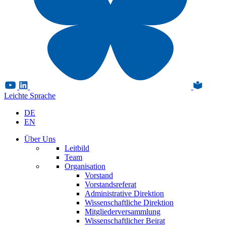
Leichte Sprache
DE
EN
Über Uns
Leitbild
Team
Organisation
Vorstand
Vorstandsreferat
Administrative Direktion
Wissenschaftliche Direktion
Mitgliederversammlung
Wissenschaftlicher Beirat