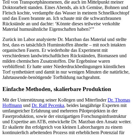
Teil von Transportphänomenen, die auch im Mittelpunkt meiner
Doktorarbeit standen. Eines Abends, als ich Gemüse, Bohnen und
Fleisch kochte, verdampfte das Wasser in meinem Schnellkochtopf
und das Essen brannte an. Ich schaute mir die schwarzbraunen
Rückstände an und dachte: ‘Könnte dieses teilweise verkohlte
Material humusähnliche Eigenschaften haben?’"
Zurück im Labor analysierte Dr. Marzban das Material und stellte
fest, dass es tatsächlich Huminstoffen ähnelte – mit noch intakten
organischen Fasern. Er wiederholte das Experiment mit
verschiedenen landwirtschaftlichen Rückständen, Biomassen und
milden chemischen Zusatzstoffen. Die Ergebnisse waren
verblüffend: Er hatte unter Niederdruckbedingungen künstlichen
Torf synthetisiert und damit in nur wenigen Minuten die natürliche,
Jahrtausende-benötigende Torfbildung nachgeahmt.
Einfache Methoden, skalierbare Produktion
Mit der Unterstützung seiner Kollegen und Miterfinder
Dr. Thomas
Hoffmann
und
Dr. Ralf Pecenka
, beides langjährige Experten mit
umfangreicher Erfahrung und mehreren Pilotprojekten in der
Faserproduktion, sowie der einzigartigen Forschungsinfrastruktur
und Expertise am ATB, entwickelte Dr. Marzban den Ansatz weiter.
Er skalierte ihn erfolgreich von kleinen Laborchargen zu einem
kontinuierlich arbeitenden Prozess mit erheblichem Potenzial für