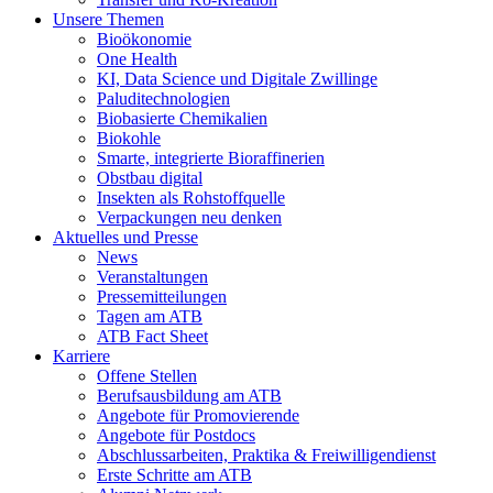
Unsere Themen
Bioökonomie
One Health
KI, Data Science und Digitale Zwillinge
Paluditechnologien
Biobasierte Chemikalien
Biokohle
Smarte, integrierte Bioraffinerien
Obstbau digital
Insekten als Rohstoffquelle
Verpackungen neu denken
Aktuelles und Presse
News
Veranstaltungen
Pressemitteilungen
Tagen am ATB
ATB Fact Sheet
Karriere
Offene Stellen
Berufsausbildung am ATB
Angebote für Promovierende
Angebote für Postdocs
Abschlussarbeiten, Praktika & Freiwilligendienst
Erste Schritte am ATB