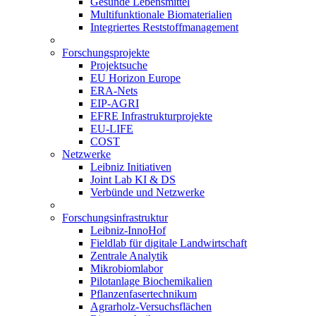
Gesunde Lebensmittel
Multifunktionale Biomaterialien
Integriertes Reststoffmanagement
Forschungsprojekte
Projektsuche
EU Horizon Europe
ERA-Nets
EIP-AGRI
EFRE Infrastrukturprojekte
EU-LIFE
COST
Netzwerke
Leibniz Initiativen
Joint Lab KI & DS
Verbünde und Netzwerke
Forschungsinfrastruktur
Leibniz-InnoHof
Fieldlab für digitale Landwirtschaft
Zentrale Analytik
Mikrobiomlabor
Pilotanlage Biochemikalien
Pflanzenfasertechnikum
Agrarholz-Versuchsflächen