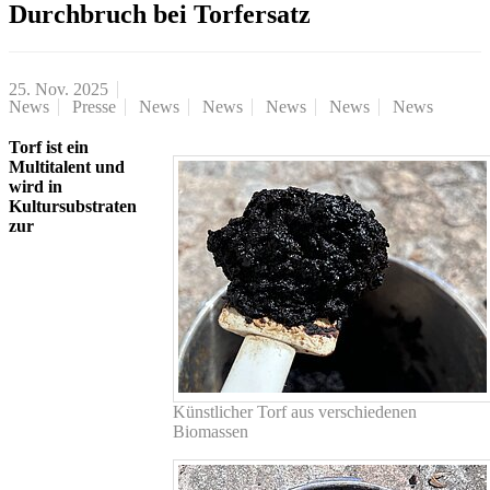
Durchbruch bei Torfersatz
25. Nov. 2025
News
Presse
News
News
News
News
News
Torf ist ein
Multitalent und
wird in
Kultursubstraten
zur
Künstlicher Torf aus verschiedenen
Biomassen