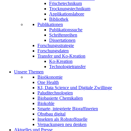
Frischetechnikum
Trocknungstechnikum
Applikationslabore
Bibliothek
Publikationen
Publikationssuche
Schriftenreihen
Dissertationen
Forschungsstrategie
Forschungsdaten
Transfer und Ko-Kreation
Ko-Kreation
Technologietransfer
Unsere Themen
Bioökonomie
One Health
KI, Data Science und Digitale Zwillinge
Paluditechnologien
Biobasierte Chemikalien
Biokohle
Smarte, integrierte Bioraffinerien
Obstbau digital
Insekten als Rohstoffquelle
Verpackungen neu denken
Aktuelles und Presse