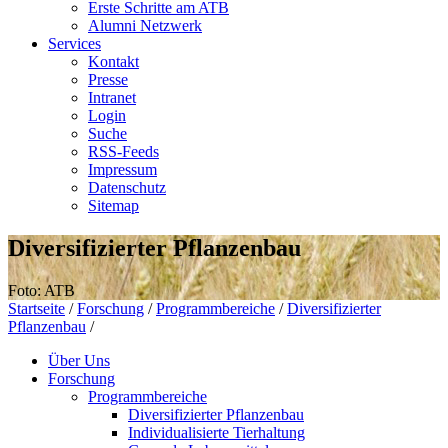
Erste Schritte am ATB
Alumni Netzwerk
Services
Kontakt
Presse
Intranet
Login
Suche
RSS-Feeds
Impressum
Datenschutz
Sitemap
Diversifizierter Pflanzenbau
Foto: ATB
Startseite
/
Forschung
/
Programmbereiche
/
Diversifizierter
Pflanzenbau
/
Über Uns
Forschung
Programmbereiche
Diversifizierter Pflanzenbau
Individualisierte Tierhaltung