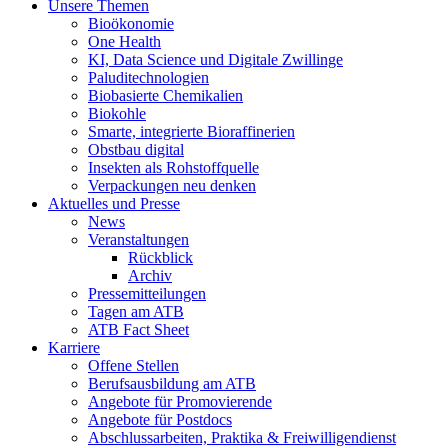
Unsere Themen
Bioökonomie
One Health
KI, Data Science und Digitale Zwillinge
Paluditechnologien
Biobasierte Chemikalien
Biokohle
Smarte, integrierte Bioraffinerien
Obstbau digital
Insekten als Rohstoffquelle
Verpackungen neu denken
Aktuelles und Presse
News
Veranstaltungen
Rückblick
Archiv
Pressemitteilungen
Tagen am ATB
ATB Fact Sheet
Karriere
Offene Stellen
Berufsausbildung am ATB
Angebote für Promovierende
Angebote für Postdocs
Abschlussarbeiten, Praktika & Freiwilligendienst