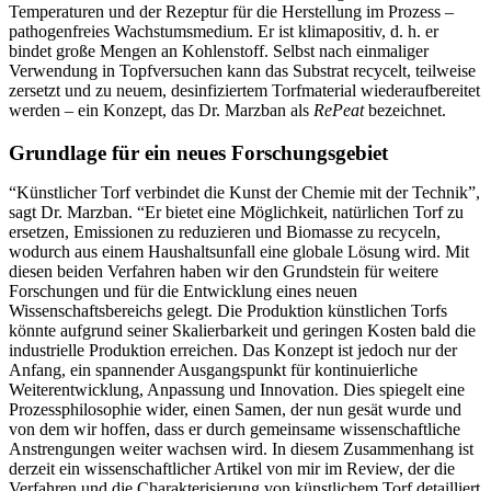
Temperaturen und der Rezeptur für die Herstellung im Prozess –
pathogenfreies Wachstumsmedium. Er ist klimapositiv, d. h. er
bindet große Mengen an Kohlenstoff. Selbst nach einmaliger
Verwendung in Topfversuchen kann das Substrat recycelt, teilweise
zersetzt und zu neuem, desinfiziertem Torfmaterial wiederaufbereitet
werden – ein Konzept, das Dr. Marzban als
RePeat
bezeichnet.
Grundlage für ein neues Forschungsgebiet
“Künstlicher Torf verbindet die Kunst der Chemie mit der Technik”,
sagt Dr. Marzban. “Er bietet eine Möglichkeit, natürlichen Torf zu
ersetzen, Emissionen zu reduzieren und Biomasse zu recyceln,
wodurch aus einem Haushaltsunfall eine globale Lösung wird. Mit
diesen beiden Verfahren haben wir den Grundstein für weitere
Forschungen und für die Entwicklung eines neuen
Wissenschaftsbereichs gelegt. Die Produktion künstlichen Torfs
könnte aufgrund seiner Skalierbarkeit und geringen Kosten bald die
industrielle Produktion erreichen. Das Konzept ist jedoch nur der
Anfang, ein spannender Ausgangspunkt für kontinuierliche
Weiterentwicklung, Anpassung und Innovation. Dies spiegelt eine
Prozessphilosophie wider, einen Samen, der nun gesät wurde und
von dem wir hoffen, dass er durch gemeinsame wissenschaftliche
Anstrengungen weiter wachsen wird. In diesem Zusammenhang ist
derzeit ein wissenschaftlicher Artikel von mir im Review, der die
Verfahren und die Charakterisierung von künstlichem Torf detailliert