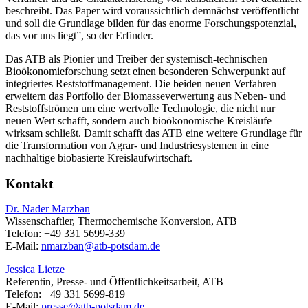
beschreibt. Das Paper wird voraussichtlich demnächst veröffentlicht
und soll die Grundlage bilden für das enorme Forschungspotenzial,
das vor uns liegt”, so der Erfinder.
Das ATB als Pionier und Treiber der systemisch-technischen
Bioökonomieforschung setzt einen besonderen Schwerpunkt auf
integriertes Reststoffmanagement. Die beiden neuen Verfahren
erweitern das Portfolio der Biomasseverwertung aus Neben- und
Reststoffströmen um eine wertvolle Technologie, die nicht nur
neuen Wert schafft, sondern auch bioökonomische Kreisläufe
wirksam schließt. Damit schafft das ATB eine weitere Grundlage für
die Transformation von Agrar- und Industriesystemen in eine
nachhaltige biobasierte Kreislaufwirtschaft.
Kontakt
Dr. Nader Marzban
Wissenschaftler, Thermochemische Konversion, ATB
Telefon: +49 331 5699-339
E-Mail:
nmarzban@
atb-potsdam.de
Jessica Lietze
Referentin, Presse- und Öffentlichkeitsarbeit, ATB
Telefon: +49 331 5699-819
E-Mail:
presse@
atb-potsdam.de