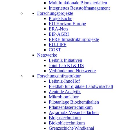
Multifunktionale Biomaterialien
Integriertes Reststoffmanagement
Forschungsprojekte
Projektsuche
EU Horizon Europe
ERA-Nets
EIP-AGRI
EFRE Infrastrukturprojekte
EU-LIFE
COST
Netzwerke
Leibniz Initiativen
Joint Lab KI & DS
Verbünde und Netzwerke
Forschungsinfrastruktur
Leibniz-InnoHof
Fieldlab für digitale Landwirtschaft
Zentrale Analytik
Mikrobiomlabor
Pilotanlage Biochemikalien
Pflanzenfasertechnikum
Agrarholz-Versuchsflächen
Biogastechnikum
Biokohletechnikum
Grenzschicht-Windkanal