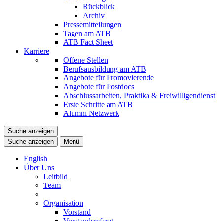
Rückblick
Archiv
Pressemitteilungen
Tagen am ATB
ATB Fact Sheet
Karriere
Offene Stellen
Berufsausbildung am ATB
Angebote für Promovierende
Angebote für Postdocs
Abschlussarbeiten, Praktika & Freiwilligendienst
Erste Schritte am ATB
Alumni Netzwerk
Suche anzeigen
Suche anzeigen
Menü
English
Über Uns
Leitbild
Team
Organisation
Vorstand
Vorstandsreferat