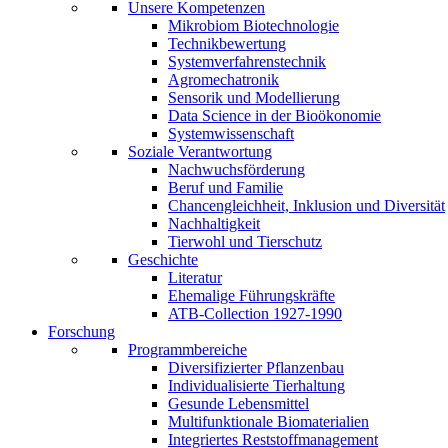
Unsere Kompetenzen
Mikrobiom Biotechnologie
Technikbewertung
Systemverfahrenstechnik
Agromechatronik
Sensorik und Modellierung
Data Science in der Bioökonomie
Systemwissenschaft
Soziale Verantwortung
Nachwuchsförderung
Beruf und Familie
Chancengleichheit, Inklusion und Diversität
Nachhaltigkeit
Tierwohl und Tierschutz
Geschichte
Literatur
Ehemalige Führungskräfte
ATB-Collection 1927-1990
Forschung
Programmbereiche
Diversifizierter Pflanzenbau
Individualisierte Tierhaltung
Gesunde Lebensmittel
Multifunktionale Biomaterialien
Integriertes Reststoffmanagement