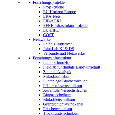
Forschungsprojekte
Projektsuche
EU Horizon Europe
ERA-Nets
EIP-AGRI
EFRE Infrastrukturprojekte
EU-LIFE
COST
Netzwerke
Leibniz Initiativen
Joint Lab KI & DS
Verbünde und Netzwerke
Forschungsinfrastruktur
Leibniz-InnoHof
Fieldlab für digitale Landwirtschaft
Zentrale Analytik
Mikrobiomlabor
Pilotanlage Biochemikalien
Pflanzenfasertechnikum
Agrarholz-Versuchsflächen
Biogastechnikum
Biokohletechnikum
Grenzschicht-Windkanal
Frischetechnikum
Trocknungstechnikum