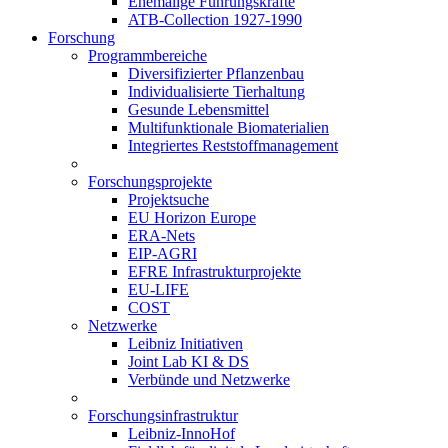
Ehemalige Führungskräfte
ATB-Collection 1927-1990
Forschung
Programmbereiche
Diversifizierter Pflanzenbau
Individualisierte Tierhaltung
Gesunde Lebensmittel
Multifunktionale Biomaterialien
Integriertes Reststoffmanagement
Forschungsprojekte
Projektsuche
EU Horizon Europe
ERA-Nets
EIP-AGRI
EFRE Infrastrukturprojekte
EU-LIFE
COST
Netzwerke
Leibniz Initiativen
Joint Lab KI & DS
Verbünde und Netzwerke
Forschungsinfrastruktur
Leibniz-InnoHof