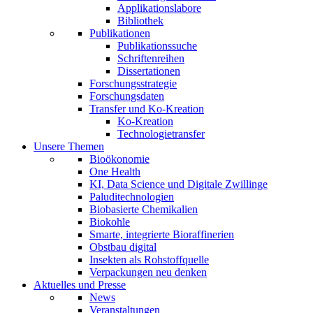
Applikationslabore
Bibliothek
Publikationen
Publikationssuche
Schriftenreihen
Dissertationen
Forschungsstrategie
Forschungsdaten
Transfer und Ko-Kreation
Ko-Kreation
Technologietransfer
Unsere Themen
Bioökonomie
One Health
KI, Data Science und Digitale Zwillinge
Paluditechnologien
Biobasierte Chemikalien
Biokohle
Smarte, integrierte Bioraffinerien
Obstbau digital
Insekten als Rohstoffquelle
Verpackungen neu denken
Aktuelles und Presse
News
Veranstaltungen