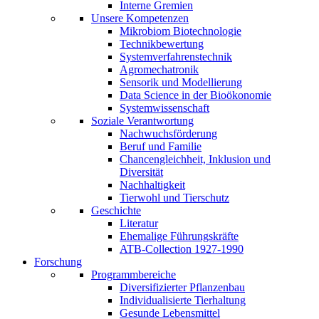
Interne Gremien
Unsere Kompetenzen
Mikrobiom Biotechnologie
Technikbewertung
Systemverfahrenstechnik
Agromechatronik
Sensorik und Modellierung
Data Science in der Bioökonomie
Systemwissenschaft
Soziale Verantwortung
Nachwuchsförderung
Beruf und Familie
Chancengleichheit, Inklusion und
Diversität
Nachhaltigkeit
Tierwohl und Tierschutz
Geschichte
Literatur
Ehemalige Führungskräfte
ATB-Collection 1927-1990
Forschung
Programmbereiche
Diversifizierter Pflanzenbau
Individualisierte Tierhaltung
Gesunde Lebensmittel