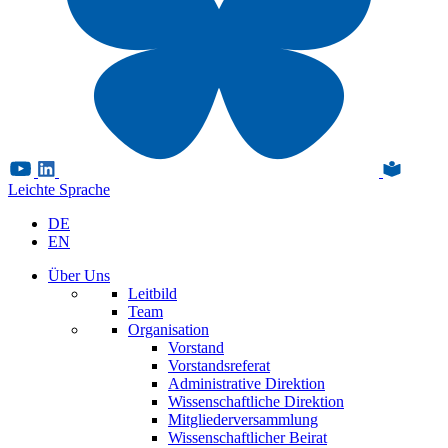
Leichte Sprache
DE
EN
Über Uns
Leitbild
Team
Organisation
Vorstand
Vorstandsreferat
Administrative Direktion
Wissenschaftliche Direktion
Mitgliederversammlung
Wissenschaftlicher Beirat