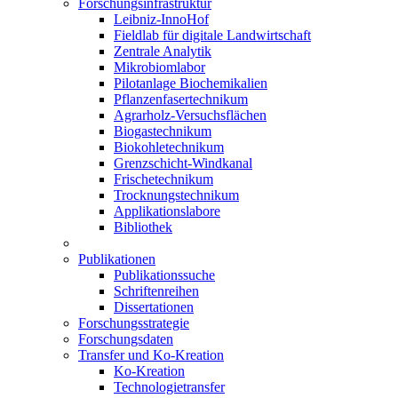
Forschungsinfrastruktur
Leibniz-InnoHof
Fieldlab für digitale Landwirtschaft
Zentrale Analytik
Mikrobiomlabor
Pilotanlage Biochemikalien
Pflanzenfasertechnikum
Agrarholz-Versuchsflächen
Biogastechnikum
Biokohletechnikum
Grenzschicht-Windkanal
Frischetechnikum
Trocknungstechnikum
Applikationslabore
Bibliothek
Publikationen
Publikationssuche
Schriftenreihen
Dissertationen
Forschungsstrategie
Forschungsdaten
Transfer und Ko-Kreation
Ko-Kreation
Technologietransfer