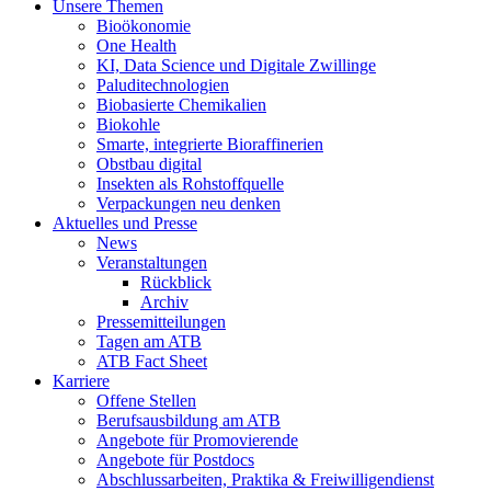
Unsere Themen
Bioökonomie
One Health
KI, Data Science und Digitale Zwillinge
Paluditechnologien
Biobasierte Chemikalien
Biokohle
Smarte, integrierte Bioraffinerien
Obstbau digital
Insekten als Rohstoffquelle
Verpackungen neu denken
Aktuelles und Presse
News
Veranstaltungen
Rückblick
Archiv
Pressemitteilungen
Tagen am ATB
ATB Fact Sheet
Karriere
Offene Stellen
Berufsausbildung am ATB
Angebote für Promovierende
Angebote für Postdocs
Abschlussarbeiten, Praktika & Freiwilligendienst