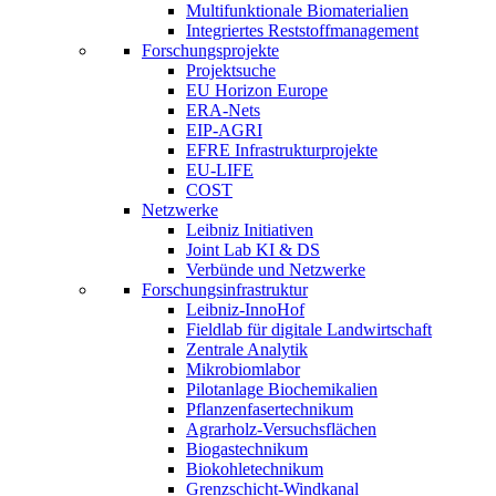
Multifunktionale Biomaterialien
Integriertes Reststoffmanagement
Forschungsprojekte
Projektsuche
EU Horizon Europe
ERA-Nets
EIP-AGRI
EFRE Infrastrukturprojekte
EU-LIFE
COST
Netzwerke
Leibniz Initiativen
Joint Lab KI & DS
Verbünde und Netzwerke
Forschungsinfrastruktur
Leibniz-InnoHof
Fieldlab für digitale Landwirtschaft
Zentrale Analytik
Mikrobiomlabor
Pilotanlage Biochemikalien
Pflanzenfasertechnikum
Agrarholz-Versuchsflächen
Biogastechnikum
Biokohletechnikum
Grenzschicht-Windkanal