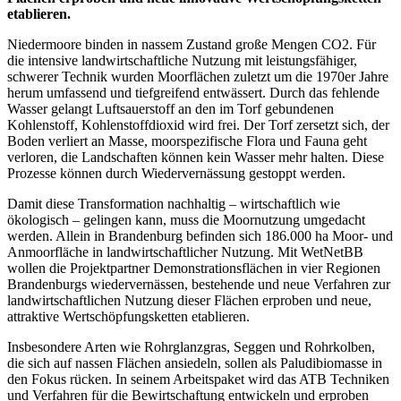
etablieren.
Niedermoore binden in nassem Zustand große Mengen CO2. Für
die intensive landwirtschaftliche Nutzung mit leistungsfähiger,
schwerer Technik wurden Moorflächen zuletzt um die 1970er Jahre
herum umfassend und tiefgreifend entwässert. Durch das fehlende
Wasser gelangt Luftsauerstoff an den im Torf gebundenen
Kohlenstoff, Kohlenstoffdioxid wird frei. Der Torf zersetzt sich, der
Boden verliert an Masse, moorspezifische Flora und Fauna geht
verloren, die Landschaften können kein Wasser mehr halten. Diese
Prozesse können durch Wiedervernässung gestoppt werden.
Damit diese Transformation nachhaltig – wirtschaftlich wie
ökologisch – gelingen kann, muss die Moornutzung umgedacht
werden. Allein in Brandenburg befinden sich 186.000 ha Moor- und
Anmoorfläche in landwirtschaftlicher Nutzung. Mit WetNetBB
wollen die Projektpartner Demonstrationsflächen in vier Regionen
Brandenburgs wiedervernässen, bestehende und neue Verfahren zur
landwirtschaftlichen Nutzung dieser Flächen erproben und neue,
attraktive Wertschöpfungsketten etablieren.
Insbesondere Arten wie Rohrglanzgras, Seggen und Rohrkolben,
die sich auf nassen Flächen ansiedeln, sollen als Paludibiomasse in
den Fokus rücken. In seinem Arbeitspaket wird das ATB Techniken
und Verfahren für die Bewirtschaftung entwickeln und erproben