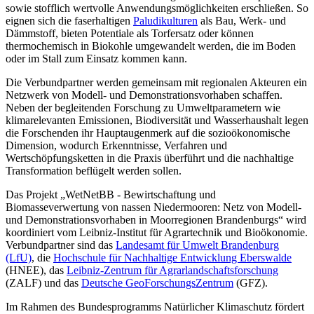
sowie stofflich wertvolle Anwendungsmöglichkeiten erschließen. So
eignen sich die faserhaltigen
Paludikulturen
als Bau, Werk- und
Dämmstoff, bieten Potentiale als Torfersatz oder können
thermochemisch in Biokohle umgewandelt werden, die im Boden
oder im Stall zum Einsatz kommen kann.
Die Verbundpartner werden gemeinsam mit regionalen Akteuren ein
Netzwerk von Modell- und Demonstrationsvorhaben schaffen.
Neben der begleitenden Forschung zu Umweltparametern wie
klimarelevanten Emissionen, Biodiversität und Wasserhaushalt legen
die Forschenden ihr Hauptaugenmerk auf die sozioökonomische
Dimension, wodurch Erkenntnisse, Verfahren und
Wertschöpfungsketten in die Praxis überführt und die nachhaltige
Transformation beflügelt werden sollen.
Das Projekt „WetNetBB - Bewirtschaftung und
Biomasseverwertung von nassen Niedermooren: Netz von Modell-
und Demonstrationsvorhaben in Moorregionen Brandenburgs“ wird
koordiniert vom Leibniz-Institut für Agrartechnik und Bioökonomie.
Verbundpartner sind das
Landesamt für Umwelt Brandenburg
(LfU)
, die
Hochschule für Nachhaltige Entwicklung Eberswalde
(HNEE), das
Leibniz-Zentrum für Agrarlandschaftsforschung
(ZALF) und das
Deutsche GeoForschungsZentrum
(GFZ).
Im Rahmen des Bundesprogramms Natürlicher Klimaschutz fördert