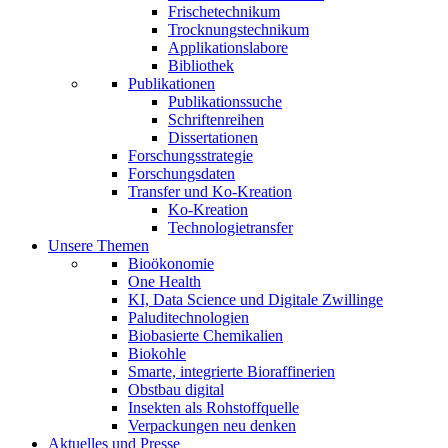
Frischetechnikum
Trocknungstechnikum
Applikationslabore
Bibliothek
Publikationen
Publikationssuche
Schriftenreihen
Dissertationen
Forschungsstrategie
Forschungsdaten
Transfer und Ko-Kreation
Ko-Kreation
Technologietransfer
Unsere Themen
Bioökonomie
One Health
KI, Data Science und Digitale Zwillinge
Paluditechnologien
Biobasierte Chemikalien
Biokohle
Smarte, integrierte Bioraffinerien
Obstbau digital
Insekten als Rohstoffquelle
Verpackungen neu denken
Aktuelles und Presse