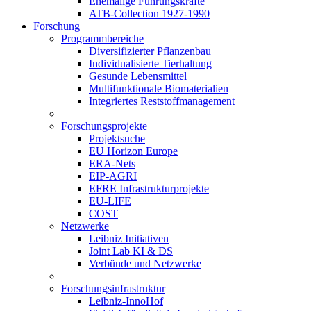
Ehemalige Führungskräfte
ATB-Collection 1927-1990
Forschung
Programmbereiche
Diversifizierter Pflanzenbau
Individualisierte Tierhaltung
Gesunde Lebensmittel
Multifunktionale Biomaterialien
Integriertes Reststoffmanagement
Forschungsprojekte
Projektsuche
EU Horizon Europe
ERA-Nets
EIP-AGRI
EFRE Infrastrukturprojekte
EU-LIFE
COST
Netzwerke
Leibniz Initiativen
Joint Lab KI & DS
Verbünde und Netzwerke
Forschungsinfrastruktur
Leibniz-InnoHof