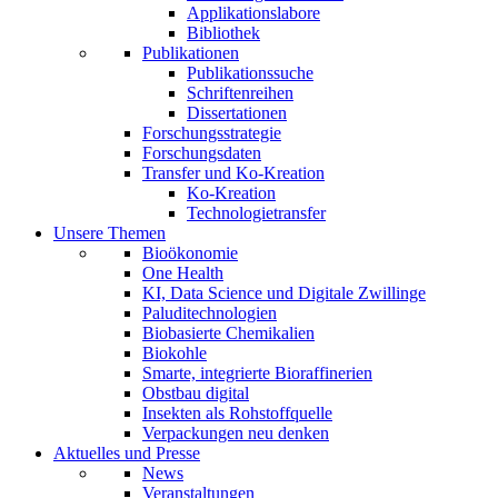
Applikationslabore
Bibliothek
Publikationen
Publikationssuche
Schriftenreihen
Dissertationen
Forschungsstrategie
Forschungsdaten
Transfer und Ko-Kreation
Ko-Kreation
Technologietransfer
Unsere Themen
Bioökonomie
One Health
KI, Data Science und Digitale Zwillinge
Paluditechnologien
Biobasierte Chemikalien
Biokohle
Smarte, integrierte Bioraffinerien
Obstbau digital
Insekten als Rohstoffquelle
Verpackungen neu denken
Aktuelles und Presse
News
Veranstaltungen