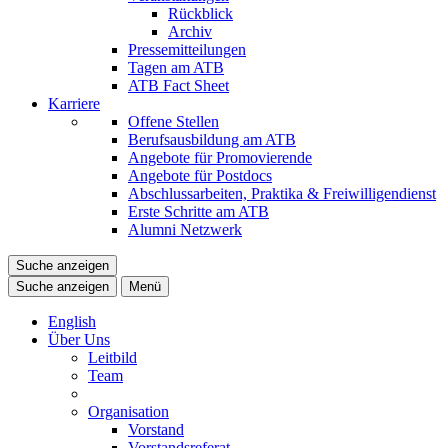
Rückblick
Archiv
Pressemitteilungen
Tagen am ATB
ATB Fact Sheet
Karriere
Offene Stellen
Berufsausbildung am ATB
Angebote für Promovierende
Angebote für Postdocs
Abschlussarbeiten, Praktika & Freiwilligendienst
Erste Schritte am ATB
Alumni Netzwerk
Suche anzeigen
Suche anzeigen
Menü
English
Über Uns
Leitbild
Team
Organisation
Vorstand
Vorstandsreferat