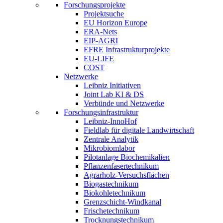
Forschungsprojekte
Projektsuche
EU Horizon Europe
ERA-Nets
EIP-AGRI
EFRE Infrastrukturprojekte
EU-LIFE
COST
Netzwerke
Leibniz Initiativen
Joint Lab KI & DS
Verbünde und Netzwerke
Forschungsinfrastruktur
Leibniz-InnoHof
Fieldlab für digitale Landwirtschaft
Zentrale Analytik
Mikrobiomlabor
Pilotanlage Biochemikalien
Pflanzenfasertechnikum
Agrarholz-Versuchsflächen
Biogastechnikum
Biokohletechnikum
Grenzschicht-Windkanal
Frischetechnikum
Trocknungstechnikum