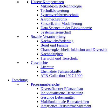
Unsere Kompetenzen
Mikrobiom Biotechnologie
Technikbewertung
Systemverfahrenstechnik
Agromechatronik
Sensorik und Modellierung
Data Science in der Bioökonomie
Systemwissenschaft
Soziale Verantwortung
Nachwuchsförderung
Beruf und Familie
Chancengleichheit, Inklusion und Diversität
Nachhaltigkeit
Tierwohl und Tierschutz
Geschichte
Literatur
Ehemalige Führungskräfte
ATB-Collection 1927-1990
Forschung
Programmbereiche
Diversifizierter Pflanzenbau
Individualisierte Tierhaltung
Gesunde Lebensmittel
Multifunktionale Biomaterialien
Integriertes Reststoffmanagement