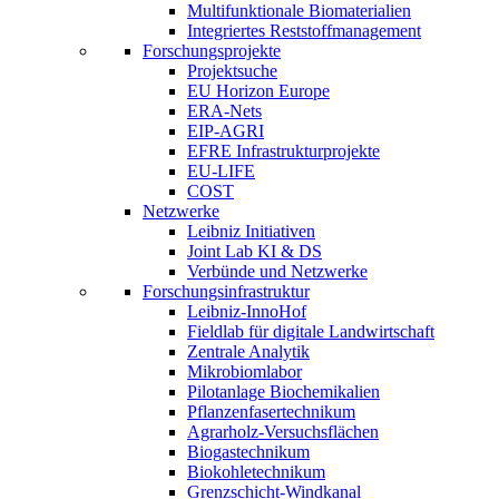
Multifunktionale Biomaterialien
Integriertes Reststoffmanagement
Forschungsprojekte
Projektsuche
EU Horizon Europe
ERA-Nets
EIP-AGRI
EFRE Infrastrukturprojekte
EU-LIFE
COST
Netzwerke
Leibniz Initiativen
Joint Lab KI & DS
Verbünde und Netzwerke
Forschungsinfrastruktur
Leibniz-InnoHof
Fieldlab für digitale Landwirtschaft
Zentrale Analytik
Mikrobiomlabor
Pilotanlage Biochemikalien
Pflanzenfasertechnikum
Agrarholz-Versuchsflächen
Biogastechnikum
Biokohletechnikum
Grenzschicht-Windkanal