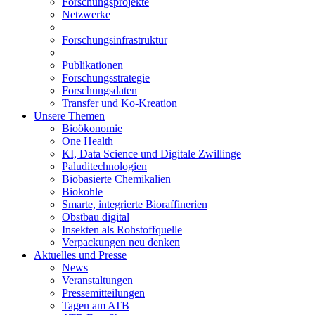
Forschungsprojekte
Netzwerke
Forschungsinfrastruktur
Publikationen
Forschungsstrategie
Forschungsdaten
Transfer und Ko-Kreation
Unsere Themen
Bioökonomie
One Health
KI, Data Science und Digitale Zwillinge
Paluditechnologien
Biobasierte Chemikalien
Biokohle
Smarte, integrierte Bioraffinerien
Obstbau digital
Insekten als Rohstoffquelle
Verpackungen neu denken
Aktuelles und Presse
News
Veranstaltungen
Pressemitteilungen
Tagen am ATB