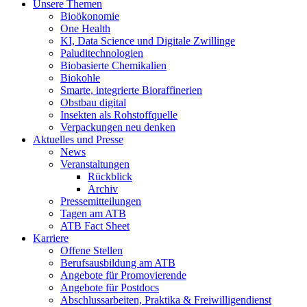
Unsere Themen
Bioökonomie
One Health
KI, Data Science und Digitale Zwillinge
Paluditechnologien
Biobasierte Chemikalien
Biokohle
Smarte, integrierte Bioraffinerien
Obstbau digital
Insekten als Rohstoffquelle
Verpackungen neu denken
Aktuelles und Presse
News
Veranstaltungen
Rückblick
Archiv
Pressemitteilungen
Tagen am ATB
ATB Fact Sheet
Karriere
Offene Stellen
Berufsausbildung am ATB
Angebote für Promovierende
Angebote für Postdocs
Abschlussarbeiten, Praktika & Freiwilligendienst