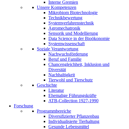
Interne Gremien
Unsere Kompetenzen
Mikrobiom Biotechnologie
Technikbewertung
Systemverfahrenstechnik
Agromechatronik
Sensorik und Modellierung
Data Science in der Bioökonomie
Systemwissenschaft
Soziale Verantwortung
Nachwuchsförderung
Beruf und Familie
Chancengleichheit, Inklusion und
Diversität
Nachhaltigkeit
Tierwohl und Tierschutz
Geschichte
Literatur
Ehemalige Führungskräfte
ATB-Collection 1927-1990
Forschung
Programmbereiche
Diversifizierter Pflanzenbau
Individualisierte Tierhaltung
Gesunde Lebensmittel