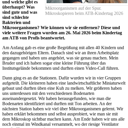
und welche gibt es
überhaupt? Was
Mikroorganismen auf der Spur.
sind gute und was
Mikroskopieren beim ATB-Kindertag 2026
sind schlechte
Bakterien und
Mikroorganismen? Wie können wir sie entfernen? Diese und
viele weitere Fragen wurden am 26. Mai 2026 beim Kindertag
am ATB von Profis beantwortet.
Am Anfang gab es eine große Begrüßung mit allen 40 Kindern und
den dazugehörigen Eltern. Danach sind wir an ihren Arbeitsplatz
gegangen und haben uns angehört, was sie genau machen. Mein
Bruder und ich haben sogar eine kleine Führung über das
Institutsgelände bekommen und durften einen Video-Call führen.
Dann ging es an die Stationen. Dafür wurden wir in vier Gruppen
aufgeteilt. Die kleineren haben eine landwirtschaftliche Miniaturwelt
gebaut und durften üben eine Kuh zu melken. Wir größeren haben
uns unterdessen mit den verschiedenen Bodenarten
auseinandergesetzt. Wir haben herausgefunden, wie man die
Bodenarten identifiziert und durften mit Ton arbeiten. An der
nächsten Station haben wir viel über Mikroorganismen gelernt. Wir
haben erklärt bekommen und selbst ausprobiert, wie man sie mit
dem Mikroskop sichtbar machen kann. Am Ende haben wir uns alle
noch einmal im Windkanal versammelt, wo der riesige Ventilator