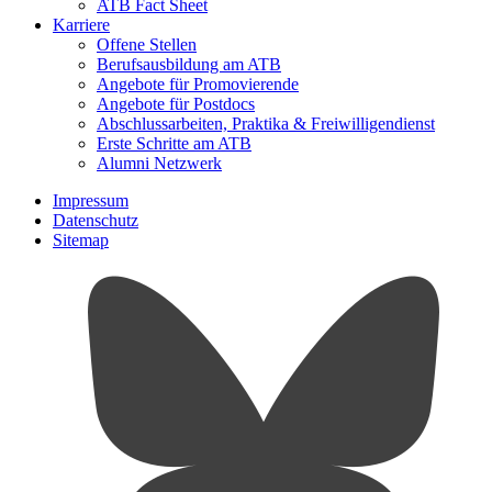
ATB Fact Sheet
Karriere
Offene Stellen
Berufsausbildung am ATB
Angebote für Promovierende
Angebote für Postdocs
Abschlussarbeiten, Praktika & Freiwilligendienst
Erste Schritte am ATB
Alumni Netzwerk
Impressum
Datenschutz
Sitemap