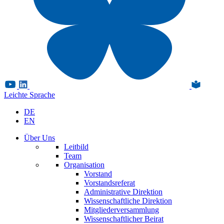
Leichte Sprache
DE
EN
Über Uns
Leitbild
Team
Organisation
Vorstand
Vorstandsreferat
Administrative Direktion
Wissenschaftliche Direktion
Mitgliederversammlung
Wissenschaftlicher Beirat