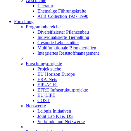
Geschichte
Literatur
Ehemalige Führungskräfte
ATB-Collection 1927-1990
Forschung
Programmbereiche
Diversifizierter Pflanzenbau
Individualisierte Tierhaltung
Gesunde Lebensmittel
Multifunktionale Biomaterialien
Integriertes Reststoffmanagement
Forschungsprojekte
Projektsuche
EU Horizon Europe
ERA-Nets
EIP-AGRI
EFRE Infrastrukturprojekte
EU-LIFE
COST
Netzwerke
Leibniz Initiativen
Joint Lab KI & DS
Verbünde und Netzwerke