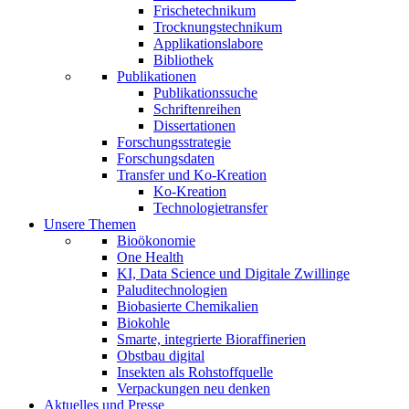
Frischetechnikum
Trocknungstechnikum
Applikationslabore
Bibliothek
Publikationen
Publikationssuche
Schriftenreihen
Dissertationen
Forschungsstrategie
Forschungsdaten
Transfer und Ko-Kreation
Ko-Kreation
Technologietransfer
Unsere Themen
Bioökonomie
One Health
KI, Data Science und Digitale Zwillinge
Paluditechnologien
Biobasierte Chemikalien
Biokohle
Smarte, integrierte Bioraffinerien
Obstbau digital
Insekten als Rohstoffquelle
Verpackungen neu denken
Aktuelles und Presse