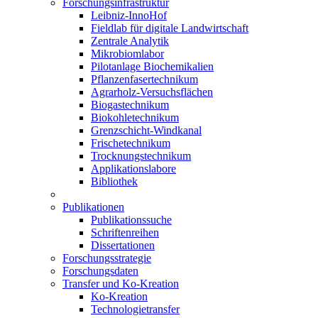
Forschungsinfrastruktur
Leibniz-InnoHof
Fieldlab für digitale Landwirtschaft
Zentrale Analytik
Mikrobiomlabor
Pilotanlage Biochemikalien
Pflanzenfasertechnikum
Agrarholz-Versuchsflächen
Biogastechnikum
Biokohletechnikum
Grenzschicht-Windkanal
Frischetechnikum
Trocknungstechnikum
Applikationslabore
Bibliothek
Publikationen
Publikationssuche
Schriftenreihen
Dissertationen
Forschungsstrategie
Forschungsdaten
Transfer und Ko-Kreation
Ko-Kreation
Technologietransfer