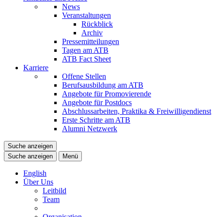
News
Veranstaltungen
Rückblick
Archiv
Pressemitteilungen
Tagen am ATB
ATB Fact Sheet
Karriere
Offene Stellen
Berufsausbildung am ATB
Angebote für Promovierende
Angebote für Postdocs
Abschlussarbeiten, Praktika & Freiwilligendienst
Erste Schritte am ATB
Alumni Netzwerk
Suche anzeigen
Suche anzeigen
Menü
English
Über Uns
Leitbild
Team
Organisation