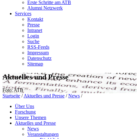
Erste Schritte am ATB
Alumni Netzwerk
Services
Kontakt
Presse
Intranet
Login
Suche
RSS-Feeds
Impressum
Datenschutz
Sitemap
Aktuelles und Presse
Foto: ATB
Startseite
/
Aktuelles und Presse
/
News
/
Über Uns
Forschung
Unsere Themen
Aktuelles und Presse
News
Veranstaltungen