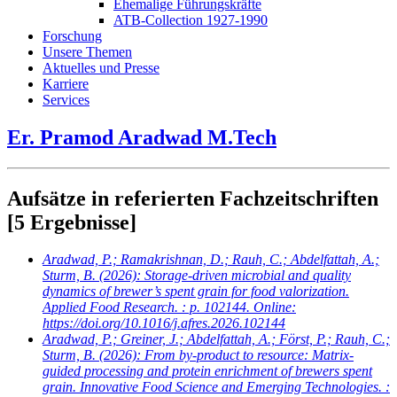
Ehemalige Führungskräfte
ATB-Collection 1927-1990
Forschung
Unsere Themen
Aktuelles und Presse
Karriere
Services
Er. Pramod Aradwad M.Tech
Aufsätze in referierten Fachzeitschriften
[5 Ergebnisse]
Aradwad, P.; Ramakrishnan, D.; Rauh, C.; Abdelfattah, A.;
Sturm, B.
(2026): Storage-driven microbial and quality
dynamics of brewer’s spent grain for food valorization.
Applied Food Research. : p. 102144. Online:
https://doi.org/10.1016/j.afres.2026.102144
Aradwad, P.; Greiner, J.; Abdelfattah, A.; Först, P.; Rauh, C.;
Sturm, B.
(2026): From by-product to resource: Matrix-
guided processing and protein enrichment of brewers spent
grain. Innovative Food Science and Emerging Technologies. :