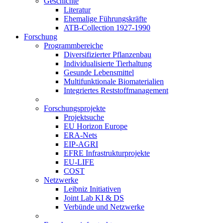
Geschichte
Literatur
Ehemalige Führungskräfte
ATB-Collection 1927-1990
Forschung
Programmbereiche
Diversifizierter Pflanzenbau
Individualisierte Tierhaltung
Gesunde Lebensmittel
Multifunktionale Biomaterialien
Integriertes Reststoffmanagement
Forschungsprojekte
Projektsuche
EU Horizon Europe
ERA-Nets
EIP-AGRI
EFRE Infrastrukturprojekte
EU-LIFE
COST
Netzwerke
Leibniz Initiativen
Joint Lab KI & DS
Verbünde und Netzwerke