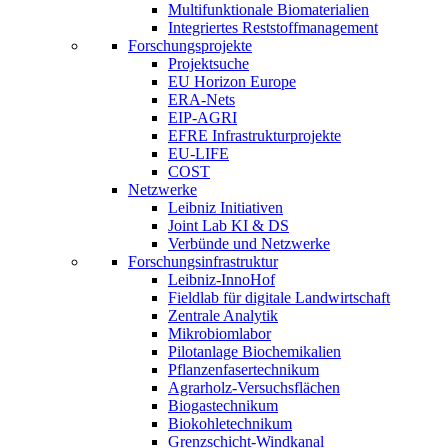
Multifunktionale Biomaterialien
Integriertes Reststoffmanagement
Forschungsprojekte
Projektsuche
EU Horizon Europe
ERA-Nets
EIP-AGRI
EFRE Infrastrukturprojekte
EU-LIFE
COST
Netzwerke
Leibniz Initiativen
Joint Lab KI & DS
Verbünde und Netzwerke
Forschungsinfrastruktur
Leibniz-InnoHof
Fieldlab für digitale Landwirtschaft
Zentrale Analytik
Mikrobiomlabor
Pilotanlage Biochemikalien
Pflanzenfasertechnikum
Agrarholz-Versuchsflächen
Biogastechnikum
Biokohletechnikum
Grenzschicht-Windkanal