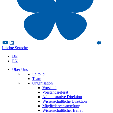
Leichte Sprache
DE
EN
Über Uns
Leitbild
Team
Organisation
Vorstand
Vorstandsreferat
Administrative Direktion
Wissenschaftliche Direktion
Mitgliederversammlung
Wissenschaftlicher Beirat