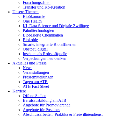
Forschungsdaten
Transfer und Ko-Kreation
Unsere Themen
Bioökonomie
One Health
KI, Data Science und Digitale Zwillinge
Paluditechnologien
Biobasierte Chemikalien
Biokohle
Smarte, integrierte Bioraffinerien
Obstbau digital
Insekten als Rohstoffquelle
Verpackungen neu denken
Aktuelles und Presse
News
Veranstaltungen
Pressemitteilungen
Tagen am ATB
ATB Fact Sheet
Karriere
Offene Stellen
Berufsausbildung am ATB
Angebote für Promovierende
Angebote für Postdocs
Abschlussarbeiten, Praktika & Freiwilligendienst