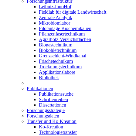
Forschungsinfrastruktur
Leibniz-InnoHof
Fieldlab für digitale Landwirtschaft
Zentrale Analytik
Mikrobiomlabor
Pilotanlage Biochemikalien
Pflanzenfasertechnikum
Agrarholz-Versuchsflächen
Biogastechnikum
Biokohletechnikum
Grenzschicht-Windkanal
Frischetechnikum
Trocknungstechnikum
Applikationslabore
Bibliothek
Publikationen
Publikationssuche
Schriftenreihen
Dissertationen
Forschungsstrategie
Forschungsdaten
Transfer und Ko-Kreation
Ko-Kreation
Technologietransfer