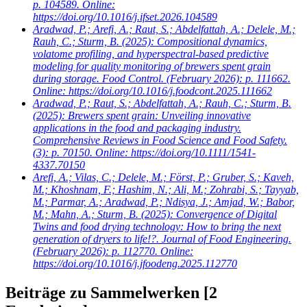
p. 104589. Online:
https://doi.org/10.1016/j.ifset.2026.104589
Aradwad, P.; Arefi, A.; Raut, S.; Abdelfattah, A.; Delele, M.;
Rauh, C.; Sturm, B.
(2025): Compositional dynamics,
volatome profiling, and hyperspectral-based predictive
modeling for quality monitoring of brewers spent grain
during storage. Food Control. (February 2026): p. 111662.
Online: https://doi.org/10.1016/j.foodcont.2025.111662
Aradwad, P.; Raut, S.; Abdelfattah, A.; Rauh, C.; Sturm, B.
(2025): Brewers spent grain: Unveiling innovative
applications in the food and packaging industry.
Comprehensive Reviews in Food Science and Food Safety.
(3): p. 70150. Online: https://doi.org/10.1111/1541-
4337.70150
Arefi, A.; Vilas, C.; Delele, M.; Först, P.; Gruber, S.; Kaveh,
M.; Khoshnam, F.; Hashim, N.; Ali, M.; Zohrabi, S.; Tayyab,
M.; Parmar, A.; Aradwad, P.; Ndisya, J.; Amjad, W.; Babor,
M.; Mahn, A.; Sturm, B.
(2025): Convergence of Digital
Twins and food drying technology: How to bring the next
generation of dryers to life!?. Journal of Food Engineering.
(February 2026): p. 112770. Online:
https://doi.org/10.1016/j.jfoodeng.2025.112770
Beiträge zu Sammelwerken
[2