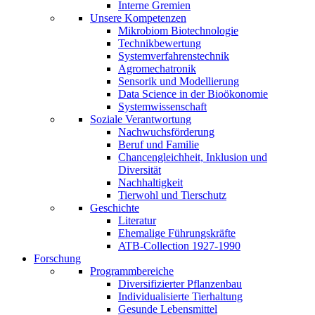
Interne Gremien
Unsere Kompetenzen
Mikrobiom Biotechnologie
Technikbewertung
Systemverfahrenstechnik
Agromechatronik
Sensorik und Modellierung
Data Science in der Bioökonomie
Systemwissenschaft
Soziale Verantwortung
Nachwuchsförderung
Beruf und Familie
Chancengleichheit, Inklusion und
Diversität
Nachhaltigkeit
Tierwohl und Tierschutz
Geschichte
Literatur
Ehemalige Führungskräfte
ATB-Collection 1927-1990
Forschung
Programmbereiche
Diversifizierter Pflanzenbau
Individualisierte Tierhaltung
Gesunde Lebensmittel