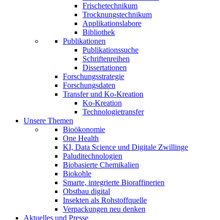
Frischetechnikum
Trocknungstechnikum
Applikationslabore
Bibliothek
Publikationen
Publikationssuche
Schriftenreihen
Dissertationen
Forschungsstrategie
Forschungsdaten
Transfer und Ko-Kreation
Ko-Kreation
Technologietransfer
Unsere Themen
Bioökonomie
One Health
KI, Data Science und Digitale Zwillinge
Paluditechnologien
Biobasierte Chemikalien
Biokohle
Smarte, integrierte Bioraffinerien
Obstbau digital
Insekten als Rohstoffquelle
Verpackungen neu denken
Aktuelles und Presse