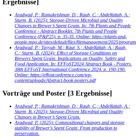
Ergebnisse]
Aradwad, P.; Ramakrishnan, D.; Rauh, C.; Abdelfattah, A.;
Sturm, B.
(2025): Storage-Driven Microbial and Quality
Changes in Brewer’s Spent Grain. In: 7th Plants and People
Conference - Abstract Booklet. 7th Plants and People
Conference (P&P25). p. 35-35. Online: https://plants-and-
people.mpg.de/sites/default/files/filemanagement/2025/progr
Aradwad, P.; Tayyab, M.; Raut, S.; Abdelfattah, A.; Rauh,
C.; Sturm, B.
(2024): Effect of Storage Conditions on
Brewers Spent Grain: Implications on Quality, Safety and
Food Application. In: EFFoST2024 Abstract Book - Posters.
38th EFFoST International Conference 2024. p. 190-190.
Online: https://effostconference.com/wp-
content/uploads/Abstract-book-posters.pdf
Vorträge und Poster
[3 Ergebnisse]
Aradwad, P.; Ramakrishnan, D.; Rauh, C.; Abdelfattah, A.;
Sturm, B.
(2025): Storage-Driven Microbial and Quality
Changes in Brewer’s Spent Grain.
Aradwad, P.
(2025): Compositional changes and storage
stability of Brewer’s Spent Grain: From production to
preservation.