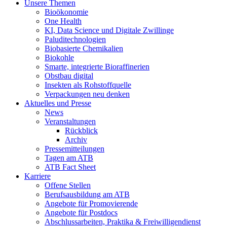
Unsere Themen
Bioökonomie
One Health
KI, Data Science und Digitale Zwillinge
Paluditechnologien
Biobasierte Chemikalien
Biokohle
Smarte, integrierte Bioraffinerien
Obstbau digital
Insekten als Rohstoffquelle
Verpackungen neu denken
Aktuelles und Presse
News
Veranstaltungen
Rückblick
Archiv
Pressemitteilungen
Tagen am ATB
ATB Fact Sheet
Karriere
Offene Stellen
Berufsausbildung am ATB
Angebote für Promovierende
Angebote für Postdocs
Abschlussarbeiten, Praktika & Freiwilligendienst