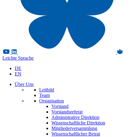
Leichte Sprache
DE
EN
Über Uns
Leitbild
Team
Organisation
Vorstand
Vorstandsreferat
Administrative Direktion
Wissenschaftliche Direktion
Mitgliederversammlung
Wissenschaftlicher Beirat