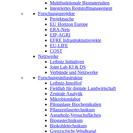
Multifunktionale Biomaterialien
Integriertes Reststoffmanagement
Forschungsprojekte
Projektsuche
EU Horizon Europe
ERA-Nets
EIP-AGRI
EFRE Infrastrukturprojekte
EU-LIFE
COST
Netzwerke
Leibniz Initiativen
Joint Lab KI & DS
Verbünde und Netzwerke
Forschungsinfrastruktur
Leibniz-InnoHof
Fieldlab für digitale Landwirtschaft
Zentrale Analytik
Mikrobiomlabor
Pilotanlage Biochemikalien
Pflanzenfasertechnikum
Agrarholz-Versuchsflächen
Biogastechnikum
Biokohletechnikum
Grenzschicht-Windkanal