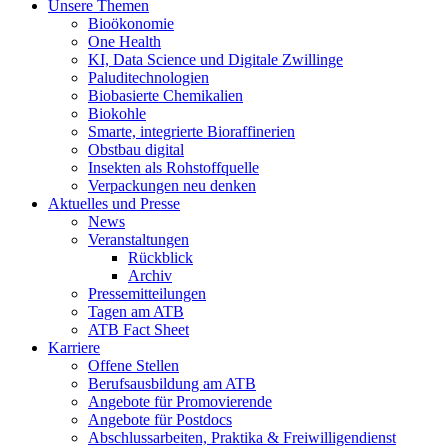
Unsere Themen
Bioökonomie
One Health
KI, Data Science und Digitale Zwillinge
Paluditechnologien
Biobasierte Chemikalien
Biokohle
Smarte, integrierte Bioraffinerien
Obstbau digital
Insekten als Rohstoffquelle
Verpackungen neu denken
Aktuelles und Presse
News
Veranstaltungen
Rückblick
Archiv
Pressemitteilungen
Tagen am ATB
ATB Fact Sheet
Karriere
Offene Stellen
Berufsausbildung am ATB
Angebote für Promovierende
Angebote für Postdocs
Abschlussarbeiten, Praktika & Freiwilligendienst