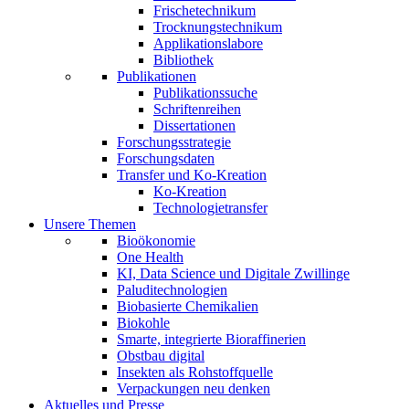
Frischetechnikum
Trocknungstechnikum
Applikationslabore
Bibliothek
Publikationen
Publikationssuche
Schriftenreihen
Dissertationen
Forschungsstrategie
Forschungsdaten
Transfer und Ko-Kreation
Ko-Kreation
Technologietransfer
Unsere Themen
Bioökonomie
One Health
KI, Data Science und Digitale Zwillinge
Paluditechnologien
Biobasierte Chemikalien
Biokohle
Smarte, integrierte Bioraffinerien
Obstbau digital
Insekten als Rohstoffquelle
Verpackungen neu denken
Aktuelles und Presse