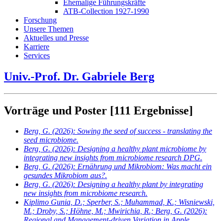
Ehemalige Führungskräfte
ATB-Collection 1927-1990
Forschung
Unsere Themen
Aktuelles und Presse
Karriere
Services
Univ.-Prof. Dr. Gabriele Berg
Vorträge und Poster
[111 Ergebnisse]
Berg, G.
(2026): Sowing the seed of success - translating the
seed microbiome.
Berg, G.
(2026): Designing a healthy plant microbiome by
integrating new insights from microbiome research DPG.
Berg, G.
(2026): Ernährung und Mikrobiom: Was macht ein
gesundes Mikrobiom aus?.
Berg, G.
(2026): Designing a healthy plant by integrating
new insights from microbiome research.
Kiplimo Gunia, D.; Sperber, S.; Muhammad, K.; Wisniewski,
M.; Droby, S.; Höhne, M.; Mwirichia, R.; Berg, G.
(2026):
Regional and Management-driven Variation in Apple