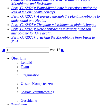
Microbiome and Resistome.
Berg, G.
(2026): Plant-Microbiome interactions under the
lens of the one health concept.
Berg, G.
(2025): A journey through the plant microbiome to
understand one Health.
Berg, G.
(2025): The plant microbiome in global change.
Berg, G.
(2025): New approaches to restoring the soil
microbiome for One health.
Berg, G.
(2025): Tracking the Microbiome from Farm to
Fork.
◀
von 12
▶
Über Uns
Leitbild
Team
Organisation
Unsere Kompetenzen
Soziale Verantwortung
Geschichte
Forschung