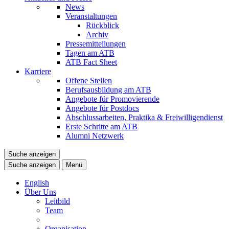
News
Veranstaltungen
Rückblick
Archiv
Pressemitteilungen
Tagen am ATB
ATB Fact Sheet
Karriere
Offene Stellen
Berufsausbildung am ATB
Angebote für Promovierende
Angebote für Postdocs
Abschlussarbeiten, Praktika & Freiwilligendienst
Erste Schritte am ATB
Alumni Netzwerk
Suche anzeigen
Suche anzeigen
Menü
English
Über Uns
Leitbild
Team
Organisation