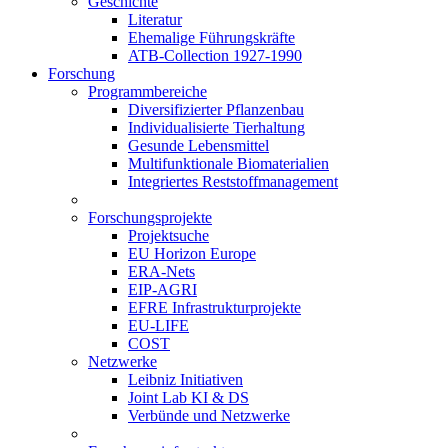
Geschichte
Literatur
Ehemalige Führungskräfte
ATB-Collection 1927-1990
Forschung
Programmbereiche
Diversifizierter Pflanzenbau
Individualisierte Tierhaltung
Gesunde Lebensmittel
Multifunktionale Biomaterialien
Integriertes Reststoffmanagement
Forschungsprojekte
Projektsuche
EU Horizon Europe
ERA-Nets
EIP-AGRI
EFRE Infrastrukturprojekte
EU-LIFE
COST
Netzwerke
Leibniz Initiativen
Joint Lab KI & DS
Verbünde und Netzwerke