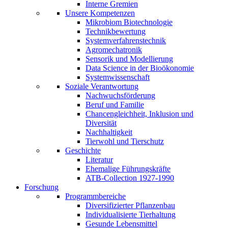
Interne Gremien
Unsere Kompetenzen
Mikrobiom Biotechnologie
Technikbewertung
Systemverfahrenstechnik
Agromechatronik
Sensorik und Modellierung
Data Science in der Bioökonomie
Systemwissenschaft
Soziale Verantwortung
Nachwuchsförderung
Beruf und Familie
Chancengleichheit, Inklusion und
Diversität
Nachhaltigkeit
Tierwohl und Tierschutz
Geschichte
Literatur
Ehemalige Führungskräfte
ATB-Collection 1927-1990
Forschung
Programmbereiche
Diversifizierter Pflanzenbau
Individualisierte Tierhaltung
Gesunde Lebensmittel