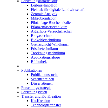
Forschungsinfrastruktur
Leibniz-InnoHof
Fieldlab für digitale Landwirtschaft
Zentrale Analytik
Mikrobiomlabor
Pilotanlage Biochemikalien
Pflanzenfasertechnikum
Agrarholz-Versuchsflächen
Biogastechnikum
Biokohletechnikum
Grenzschicht-Windkanal
Frischetechnikum
Trocknungstechnikum
Applikationslabore
Bibliothek
Publikationen
Publikationssuche
Schriftenreihen
Dissertationen
Forschungsstrategie
Forschungsdaten
Transfer und Ko-Kreation
Ko-Kreation
Technologietransfer