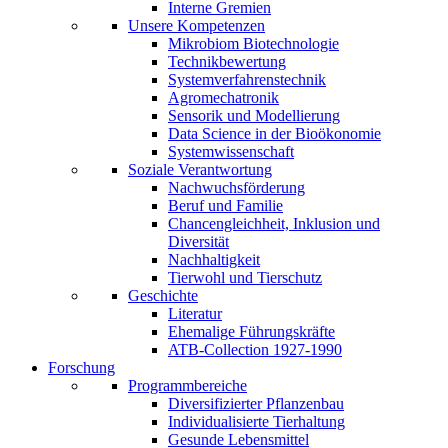
Interne Gremien
Unsere Kompetenzen
Mikrobiom Biotechnologie
Technikbewertung
Systemverfahrenstechnik
Agromechatronik
Sensorik und Modellierung
Data Science in der Bioökonomie
Systemwissenschaft
Soziale Verantwortung
Nachwuchsförderung
Beruf und Familie
Chancengleichheit, Inklusion und
Diversität
Nachhaltigkeit
Tierwohl und Tierschutz
Geschichte
Literatur
Ehemalige Führungskräfte
ATB-Collection 1927-1990
Forschung
Programmbereiche
Diversifizierter Pflanzenbau
Individualisierte Tierhaltung
Gesunde Lebensmittel