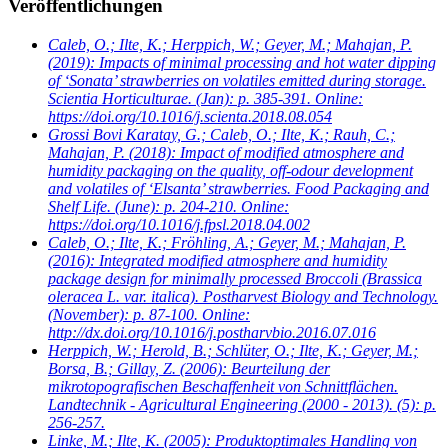
Veröffentlichungen
Caleb, O.; Ilte, K.; Herppich, W.; Geyer, M.; Mahajan, P.
(2019): Impacts of minimal processing and hot water dipping
of ‘Sonata’ strawberries on volatiles emitted during storage.
Scientia Horticulturae. (Jan): p. 385-391. Online:
https://doi.org/10.1016/j.scienta.2018.08.054
Grossi Bovi Karatay, G.; Caleb, O.; Ilte, K.; Rauh, C.;
Mahajan, P.
(2018): Impact of modified atmosphere and
humidity packaging on the quality, off-odour development
and volatiles of ‘Elsanta’ strawberries. Food Packaging and
Shelf Life. (June): p. 204-210. Online:
https://doi.org/10.1016/j.fpsl.2018.04.002
Caleb, O.; Ilte, K.; Fröhling, A.; Geyer, M.; Mahajan, P.
(2016): Integrated modified atmosphere and humidity
package design for minimally processed Broccoli (Brassica
oleracea L. var. italica). Postharvest Biology and Technology.
(November): p. 87-100. Online:
http://dx.doi.org/10.1016/j.postharvbio.2016.07.016
Herppich, W.; Herold, B.; Schlüter, O.; Ilte, K.; Geyer, M.;
Borsa, B.; Gillay, Z.
(2006): Beurteilung der
mikrotopografischen Beschaffenheit von Schnittflächen.
Landtechnik - Agricultural Engineering (2000 - 2013). (5): p.
256-257.
Linke, M.; Ilte, K.
(2005): Produktoptimales Handling von