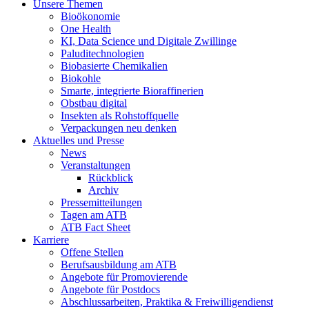
Unsere Themen
Bioökonomie
One Health
KI, Data Science und Digitale Zwillinge
Paluditechnologien
Biobasierte Chemikalien
Biokohle
Smarte, integrierte Bioraffinerien
Obstbau digital
Insekten als Rohstoffquelle
Verpackungen neu denken
Aktuelles und Presse
News
Veranstaltungen
Rückblick
Archiv
Pressemitteilungen
Tagen am ATB
ATB Fact Sheet
Karriere
Offene Stellen
Berufsausbildung am ATB
Angebote für Promovierende
Angebote für Postdocs
Abschlussarbeiten, Praktika & Freiwilligendienst