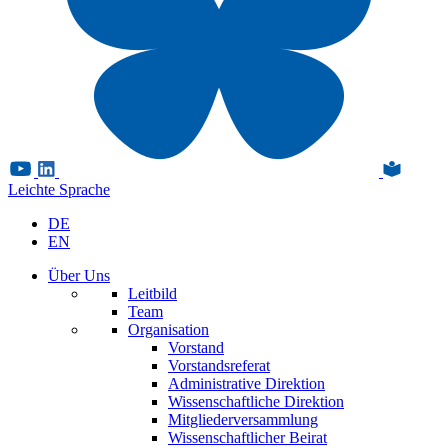
Leichte Sprache
DE
EN
Über Uns
Leitbild
Team
Organisation
Vorstand
Vorstandsreferat
Administrative Direktion
Wissenschaftliche Direktion
Mitgliederversammlung
Wissenschaftlicher Beirat