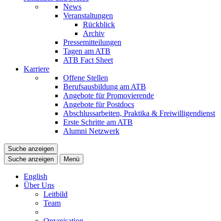
News
Veranstaltungen
Rückblick
Archiv
Pressemitteilungen
Tagen am ATB
ATB Fact Sheet
Karriere
Offene Stellen
Berufsausbildung am ATB
Angebote für Promovierende
Angebote für Postdocs
Abschlussarbeiten, Praktika & Freiwilligendienst
Erste Schritte am ATB
Alumni Netzwerk
Suche anzeigen
Suche anzeigen
Menü
English
Über Uns
Leitbild
Team
Organisation