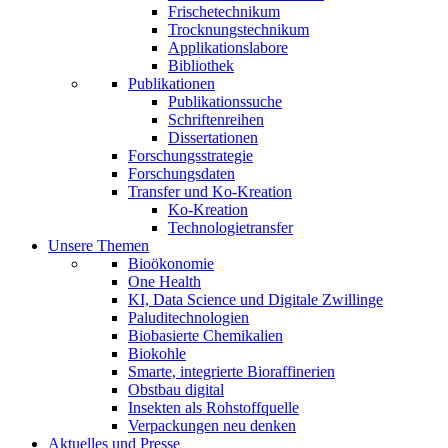
Frischetechnikum
Trocknungstechnikum
Applikationslabore
Bibliothek
Publikationen
Publikationssuche
Schriftenreihen
Dissertationen
Forschungsstrategie
Forschungsdaten
Transfer und Ko-Kreation
Ko-Kreation
Technologietransfer
Unsere Themen
Bioökonomie
One Health
KI, Data Science und Digitale Zwillinge
Paluditechnologien
Biobasierte Chemikalien
Biokohle
Smarte, integrierte Bioraffinerien
Obstbau digital
Insekten als Rohstoffquelle
Verpackungen neu denken
Aktuelles und Presse