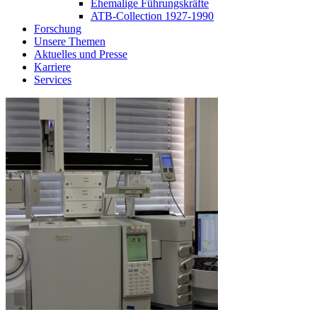
Ehemalige Führungskräfte
ATB-Collection 1927-1990
Forschung
Unsere Themen
Aktuelles und Presse
Karriere
Services