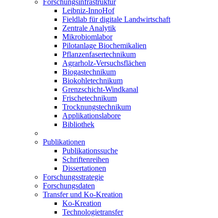
Forschungsinfrastruktur
Leibniz-InnoHof
Fieldlab für digitale Landwirtschaft
Zentrale Analytik
Mikrobiomlabor
Pilotanlage Biochemikalien
Pflanzenfasertechnikum
Agrarholz-Versuchsflächen
Biogastechnikum
Biokohletechnikum
Grenzschicht-Windkanal
Frischetechnikum
Trocknungstechnikum
Applikationslabore
Bibliothek
Publikationen
Publikationssuche
Schriftenreihen
Dissertationen
Forschungsstrategie
Forschungsdaten
Transfer und Ko-Kreation
Ko-Kreation
Technologietransfer