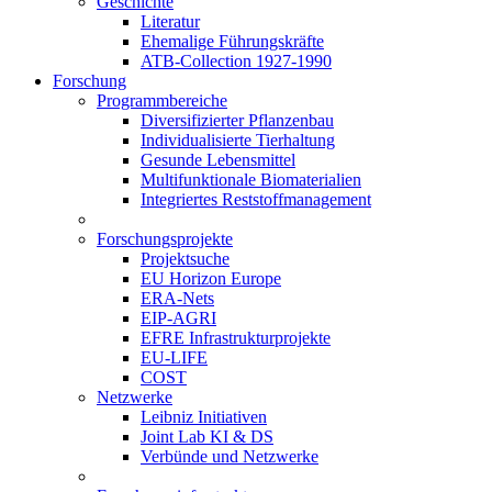
Geschichte
Literatur
Ehemalige Führungskräfte
ATB-Collection 1927-1990
Forschung
Programmbereiche
Diversifizierter Pflanzenbau
Individualisierte Tierhaltung
Gesunde Lebensmittel
Multifunktionale Biomaterialien
Integriertes Reststoffmanagement
Forschungsprojekte
Projektsuche
EU Horizon Europe
ERA-Nets
EIP-AGRI
EFRE Infrastrukturprojekte
EU-LIFE
COST
Netzwerke
Leibniz Initiativen
Joint Lab KI & DS
Verbünde und Netzwerke