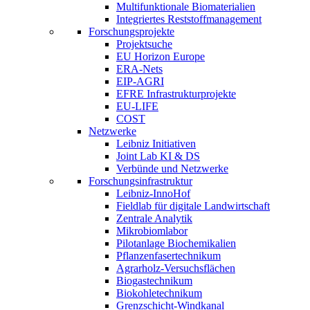
Multifunktionale Biomaterialien
Integriertes Reststoffmanagement
Forschungsprojekte
Projektsuche
EU Horizon Europe
ERA-Nets
EIP-AGRI
EFRE Infrastrukturprojekte
EU-LIFE
COST
Netzwerke
Leibniz Initiativen
Joint Lab KI & DS
Verbünde und Netzwerke
Forschungsinfrastruktur
Leibniz-InnoHof
Fieldlab für digitale Landwirtschaft
Zentrale Analytik
Mikrobiomlabor
Pilotanlage Biochemikalien
Pflanzenfasertechnikum
Agrarholz-Versuchsflächen
Biogastechnikum
Biokohletechnikum
Grenzschicht-Windkanal