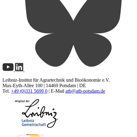
Leibniz-Institut für Agrartechnik und Bioökonomie e.V.
Max-Eyth-Allee 100 | 14469 Potsdam | DE
Tel.
+49 (0)331 5699 0
| E-Mail
atb@
atb-potsdam.de