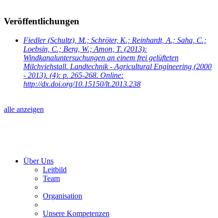
Veröffentlichungen
Fiedler (Schultz), M.; Schröter, K.; Reinhardt, A.; Saha, C.;
Loebsin, C.; Berg, W.; Amon, T.
(2013):
Windkanaluntersuchungen an einem frei gelüfteten
Milchviehstall. Landtechnik - Agricultural Engineering (2000
- 2013). (4): p. 265-268. Online:
http://dx.doi.org/10.15150/lt.2013.238
alle anzeigen
Über Uns
Leitbild
Team
Organisation
Unsere Kompetenzen