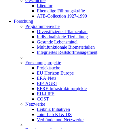
Geschichte
Literatur
Ehemalige Führungskräfte
ATB-Collection 1927-1990
Forschung
Programmbereiche
Diversifizierter Pflanzenbau
Individualisierte Tierhaltung
Gesunde Lebensmittel
Multifunktionale Biomaterialien
Integriertes Reststoffmanagement
Forschungsprojekte
Projektsuche
EU Horizon Europe
ERA-Nets
EIP-AGRI
EFRE Infrastrukturprojekte
EU-LIFE
COST
Netzwerke
Leibniz Initiativen
Joint Lab KI & DS
Verbünde und Netzwerke