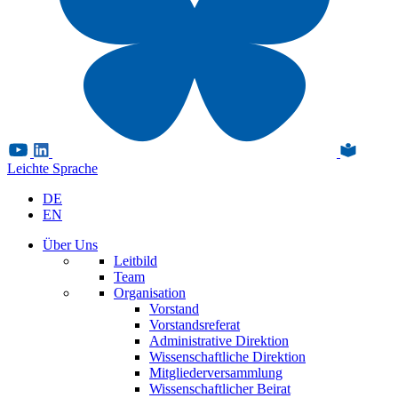
Leichte Sprache
DE
EN
Über Uns
Leitbild
Team
Organisation
Vorstand
Vorstandsreferat
Administrative Direktion
Wissenschaftliche Direktion
Mitgliederversammlung
Wissenschaftlicher Beirat