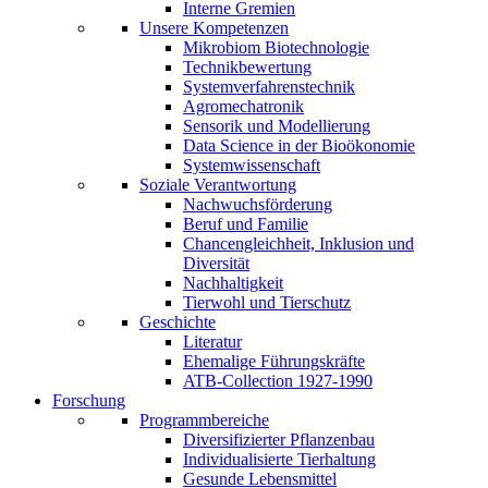
Interne Gremien
Unsere Kompetenzen
Mikrobiom Biotechnologie
Technikbewertung
Systemverfahrenstechnik
Agromechatronik
Sensorik und Modellierung
Data Science in der Bioökonomie
Systemwissenschaft
Soziale Verantwortung
Nachwuchsförderung
Beruf und Familie
Chancengleichheit, Inklusion und
Diversität
Nachhaltigkeit
Tierwohl und Tierschutz
Geschichte
Literatur
Ehemalige Führungskräfte
ATB-Collection 1927-1990
Forschung
Programmbereiche
Diversifizierter Pflanzenbau
Individualisierte Tierhaltung
Gesunde Lebensmittel