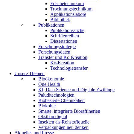
Frischetechnikum
Trocknungstechnikum
Applikationslabore
Bibliothek
Publikationen
Publikationssuche
Schriftenreihen
Dissertationen
Forschungsstrategie
Forschungsdaten
Transfer und Ko-Kreation
Ko-Kreation
Technologietransfer
Unsere Themen
Bioökonomie
One Health
KI, Data Science und Digitale Zwillinge
Paluditechnologien
Biobasierte Chemikalien
Biokohle
Smarte, integrierte Bioraffinerien
Obstbau digital
Insekten als Rohstoffquelle
Verpackungen neu denken
Aktuelles und Presse