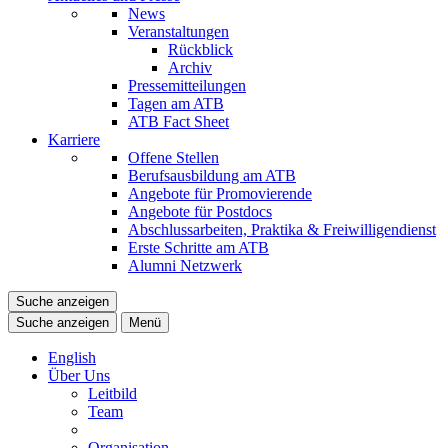
News
Veranstaltungen
Rückblick
Archiv
Pressemitteilungen
Tagen am ATB
ATB Fact Sheet
Karriere
Offene Stellen
Berufsausbildung am ATB
Angebote für Promovierende
Angebote für Postdocs
Abschlussarbeiten, Praktika & Freiwilligendienst
Erste Schritte am ATB
Alumni Netzwerk
Suche anzeigen
Suche anzeigen
Menü
English
Über Uns
Leitbild
Team
Organisation