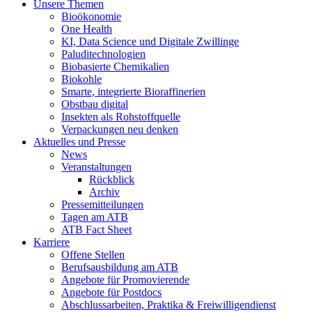
Unsere Themen
Bioökonomie
One Health
KI, Data Science und Digitale Zwillinge
Paluditechnologien
Biobasierte Chemikalien
Biokohle
Smarte, integrierte Bioraffinerien
Obstbau digital
Insekten als Rohstoffquelle
Verpackungen neu denken
Aktuelles und Presse
News
Veranstaltungen
Rückblick
Archiv
Pressemitteilungen
Tagen am ATB
ATB Fact Sheet
Karriere
Offene Stellen
Berufsausbildung am ATB
Angebote für Promovierende
Angebote für Postdocs
Abschlussarbeiten, Praktika & Freiwilligendienst