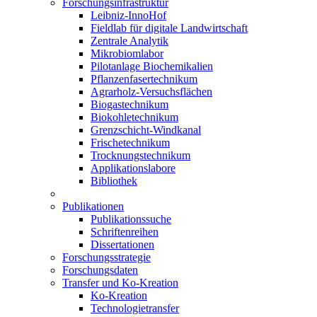
Forschungsinfrastruktur
Leibniz-InnoHof
Fieldlab für digitale Landwirtschaft
Zentrale Analytik
Mikrobiomlabor
Pilotanlage Biochemikalien
Pflanzenfasertechnikum
Agrarholz-Versuchsflächen
Biogastechnikum
Biokohletechnikum
Grenzschicht-Windkanal
Frischetechnikum
Trocknungstechnikum
Applikationslabore
Bibliothek
Publikationen
Publikationssuche
Schriftenreihen
Dissertationen
Forschungsstrategie
Forschungsdaten
Transfer und Ko-Kreation
Ko-Kreation
Technologietransfer