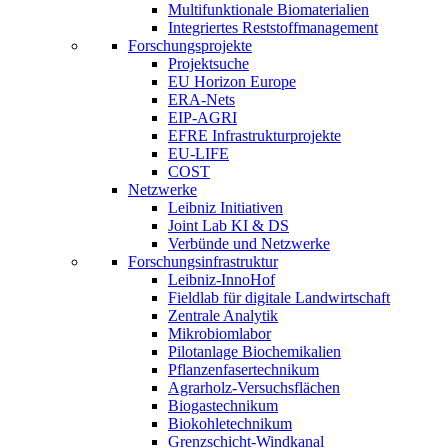
Multifunktionale Biomaterialien
Integriertes Reststoffmanagement
Forschungsprojekte
Projektsuche
EU Horizon Europe
ERA-Nets
EIP-AGRI
EFRE Infrastrukturprojekte
EU-LIFE
COST
Netzwerke
Leibniz Initiativen
Joint Lab KI & DS
Verbünde und Netzwerke
Forschungsinfrastruktur
Leibniz-InnoHof
Fieldlab für digitale Landwirtschaft
Zentrale Analytik
Mikrobiomlabor
Pilotanlage Biochemikalien
Pflanzenfasertechnikum
Agrarholz-Versuchsflächen
Biogastechnikum
Biokohletechnikum
Grenzschicht-Windkanal