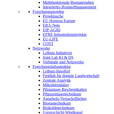
Multifunktionale Biomaterialien
Integriertes Reststoffmanagement
Forschungsprojekte
Projektsuche
EU Horizon Europe
ERA-Nets
EIP-AGRI
EFRE Infrastrukturprojekte
EU-LIFE
COST
Netzwerke
Leibniz Initiativen
Joint Lab KI & DS
Verbünde und Netzwerke
Forschungsinfrastruktur
Leibniz-InnoHof
Fieldlab für digitale Landwirtschaft
Zentrale Analytik
Mikrobiomlabor
Pilotanlage Biochemikalien
Pflanzenfasertechnikum
Agrarholz-Versuchsflächen
Biogastechnikum
Biokohletechnikum
Grenzschicht-Windkanal