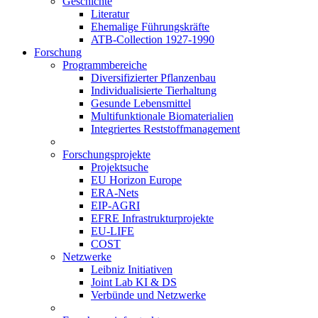
Geschichte
Literatur
Ehemalige Führungskräfte
ATB-Collection 1927-1990
Forschung
Programmbereiche
Diversifizierter Pflanzenbau
Individualisierte Tierhaltung
Gesunde Lebensmittel
Multifunktionale Biomaterialien
Integriertes Reststoffmanagement
Forschungsprojekte
Projektsuche
EU Horizon Europe
ERA-Nets
EIP-AGRI
EFRE Infrastrukturprojekte
EU-LIFE
COST
Netzwerke
Leibniz Initiativen
Joint Lab KI & DS
Verbünde und Netzwerke