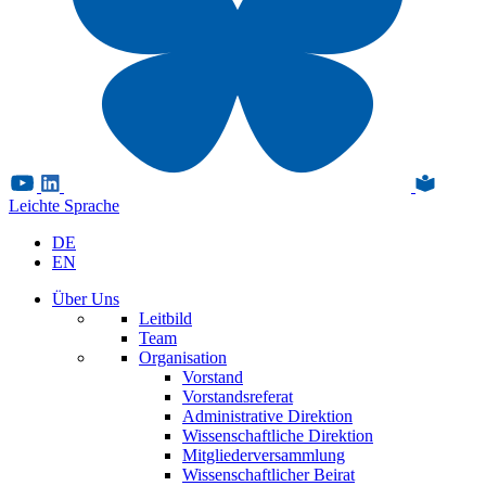
Leichte Sprache
DE
EN
Über Uns
Leitbild
Team
Organisation
Vorstand
Vorstandsreferat
Administrative Direktion
Wissenschaftliche Direktion
Mitgliederversammlung
Wissenschaftlicher Beirat