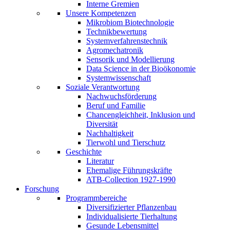
Interne Gremien
Unsere Kompetenzen
Mikrobiom Biotechnologie
Technikbewertung
Systemverfahrenstechnik
Agromechatronik
Sensorik und Modellierung
Data Science in der Bioökonomie
Systemwissenschaft
Soziale Verantwortung
Nachwuchsförderung
Beruf und Familie
Chancengleichheit, Inklusion und
Diversität
Nachhaltigkeit
Tierwohl und Tierschutz
Geschichte
Literatur
Ehemalige Führungskräfte
ATB-Collection 1927-1990
Forschung
Programmbereiche
Diversifizierter Pflanzenbau
Individualisierte Tierhaltung
Gesunde Lebensmittel