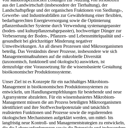
aus der Landwirtschaft (insbesondere der Tierhaltung), der
Landschaftspflege und der organischen Fraktionen von Siedlungs-,
Gewerbe- und Industrieabfällen zur Gewährleitung einer flexiblen,
bedarfsgerechten Energieversorgung sowie die Optimierung
pflanzenbaulicher Systeme durch Verwendung systemangepasster
(boden- und kulturpflanzenabgepasster), hochwertiger Dünger zur
Verbesserung der Boden-, Pflanzen- und Lebensmittelqualität und -
gesundheit bei gleichzeitiger Minderung negativer
Umweltwirkungen. An all diesen Prozessen sind Mikroorganismen
beteilig. Das Verständnis dieser Prozesse, insbesondere wie sich
Managementmaßnahmen auf die mikrobielle Diversität
(taxonomisch, funktionell und ökologisch) auswirken, ist
demzufolge eine Voraussetzung für die wissensbasierte Gestaltung
bioökonomischer Produktionssysteme.
Unser Ziel ist es Konzepte für ein nachhaltiges Mikrobiom-
Management in bioökonomischen Produktionssystemen zu
entwickeln, um Handlungsempfehlungen für bestehende und neue
Agrarsysteme abzuleiten. Für ein wissensbasiertes Mikrobiom-
Management müssen die am Prozess beteiligten Mikroorganismen
identifiziert und ihre Stoffwechselpotenziale und tatsächlich
realisierten Funktionen und Prozesse sowie die regulierenden
ökologischen Mechanismen aufgeklärt werden, um mittel- bis
langfristig neue Kontroll- und Managementstrategien zu entwickeln,
die die Lebensanforderungen sowie die Potenziale und insbesondere