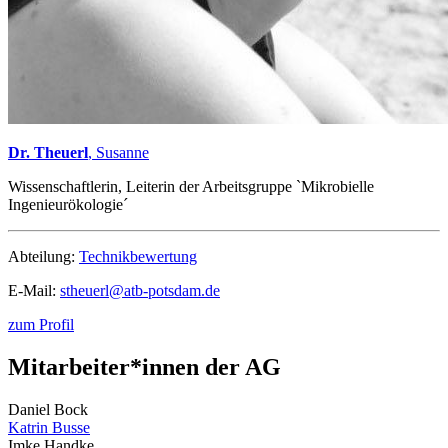
Dr. Theuerl
, Susanne
Wissenschaftlerin, Leiterin der Arbeitsgruppe `Mikrobielle
Ingenieurökologie´
Abteilung:
Technikbewertung
E-Mail:
stheuerl@
atb-potsdam.de
zum Profil
Mitarbeiter*innen der AG
Daniel Bock
Katrin Busse
Imke Handke