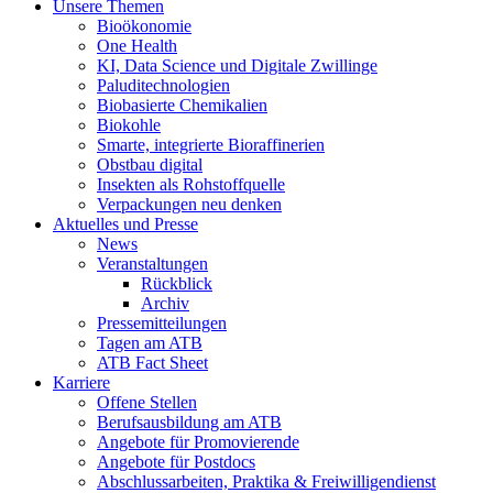
Unsere Themen
Bioökonomie
One Health
KI, Data Science und Digitale Zwillinge
Paluditechnologien
Biobasierte Chemikalien
Biokohle
Smarte, integrierte Bioraffinerien
Obstbau digital
Insekten als Rohstoffquelle
Verpackungen neu denken
Aktuelles und Presse
News
Veranstaltungen
Rückblick
Archiv
Pressemitteilungen
Tagen am ATB
ATB Fact Sheet
Karriere
Offene Stellen
Berufsausbildung am ATB
Angebote für Promovierende
Angebote für Postdocs
Abschlussarbeiten, Praktika & Freiwilligendienst