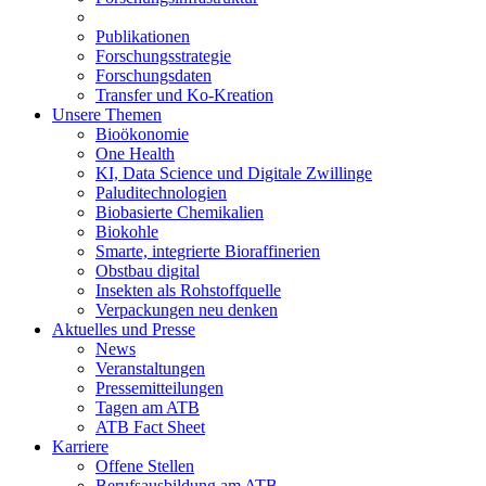
Publikationen
Forschungsstrategie
Forschungsdaten
Transfer und Ko-Kreation
Unsere Themen
Bioökonomie
One Health
KI, Data Science und Digitale Zwillinge
Paluditechnologien
Biobasierte Chemikalien
Biokohle
Smarte, integrierte Bioraffinerien
Obstbau digital
Insekten als Rohstoffquelle
Verpackungen neu denken
Aktuelles und Presse
News
Veranstaltungen
Pressemitteilungen
Tagen am ATB
ATB Fact Sheet
Karriere
Offene Stellen
Berufsausbildung am ATB