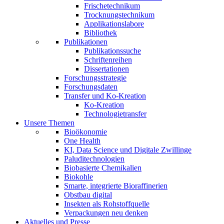
Frischetechnikum
Trocknungstechnikum
Applikationslabore
Bibliothek
Publikationen
Publikationssuche
Schriftenreihen
Dissertationen
Forschungsstrategie
Forschungsdaten
Transfer und Ko-Kreation
Ko-Kreation
Technologietransfer
Unsere Themen
Bioökonomie
One Health
KI, Data Science und Digitale Zwillinge
Paluditechnologien
Biobasierte Chemikalien
Biokohle
Smarte, integrierte Bioraffinerien
Obstbau digital
Insekten als Rohstoffquelle
Verpackungen neu denken
Aktuelles und Presse