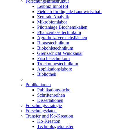
Forschungsinfrastruktur
Leibniz-InnoHof
Fieldlab für digitale Landwirtschaft
Zentrale Analytik
Mikrobiomlabor
Pilotanlage Biochemikalien
Pflanzenfasertechnikum
Agrarholz-Versuchsflächen
Biogastechnikum
Biokohletechnikum
Grenzschicht-Windkanal
Frischetechnikum
Trocknungstechnikum
Applikationslabore
Bibliothek
Publikationen
Publikationssuche
Schriftenreihen
Dissertationen
Forschungsstrategie
Forschungsdaten
Transfer und Ko-Kreation
Ko-Kreation
Technologietransfer