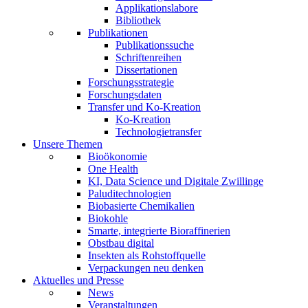
Applikationslabore
Bibliothek
Publikationen
Publikationssuche
Schriftenreihen
Dissertationen
Forschungsstrategie
Forschungsdaten
Transfer und Ko-Kreation
Ko-Kreation
Technologietransfer
Unsere Themen
Bioökonomie
One Health
KI, Data Science und Digitale Zwillinge
Paluditechnologien
Biobasierte Chemikalien
Biokohle
Smarte, integrierte Bioraffinerien
Obstbau digital
Insekten als Rohstoffquelle
Verpackungen neu denken
Aktuelles und Presse
News
Veranstaltungen