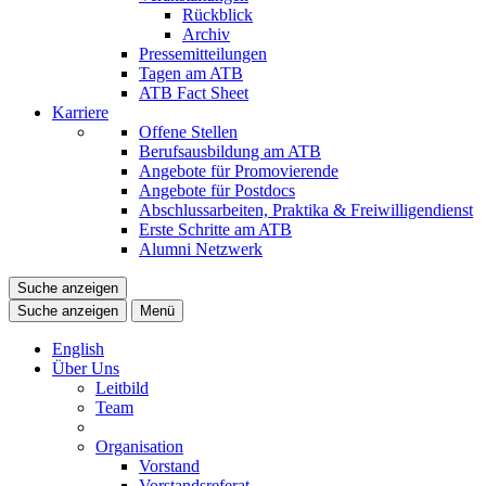
Rückblick
Archiv
Pressemitteilungen
Tagen am ATB
ATB Fact Sheet
Karriere
Offene Stellen
Berufsausbildung am ATB
Angebote für Promovierende
Angebote für Postdocs
Abschlussarbeiten, Praktika & Freiwilligendienst
Erste Schritte am ATB
Alumni Netzwerk
Suche anzeigen
Suche anzeigen
Menü
English
Über Uns
Leitbild
Team
Organisation
Vorstand
Vorstandsreferat