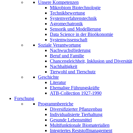
Unsere Kompetenzen
Mikrobiom Biotechnologie
Technikbewertung
Systemverfahrenstechnik
Agromechatronik
Sensorik und Modellierung
Data Science in der Bioökonomie
Systemwissenschaft
Soziale Verantwortung
Nachwuchsförderung
Beruf und Familie
Chancengleichheit, Inklusion und Diversität
Nachhaltigkeit
Tierwohl und Tierschutz
Geschichte
Literatur
Ehemalige Führungskräfte
ATB-Collection 1927-1990
Forschung
Programmbereiche
Diversifizierter Pflanzenbau
Individualisierte Tierhaltung
Gesunde Lebensmittel
Multifunktionale Biomaterialien
Integriertes Reststoffmanagement