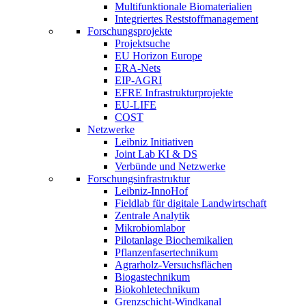
Multifunktionale Biomaterialien
Integriertes Reststoffmanagement
Forschungsprojekte
Projektsuche
EU Horizon Europe
ERA-Nets
EIP-AGRI
EFRE Infrastrukturprojekte
EU-LIFE
COST
Netzwerke
Leibniz Initiativen
Joint Lab KI & DS
Verbünde und Netzwerke
Forschungsinfrastruktur
Leibniz-InnoHof
Fieldlab für digitale Landwirtschaft
Zentrale Analytik
Mikrobiomlabor
Pilotanlage Biochemikalien
Pflanzenfasertechnikum
Agrarholz-Versuchsflächen
Biogastechnikum
Biokohletechnikum
Grenzschicht-Windkanal