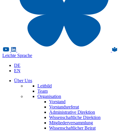
Leichte Sprache
DE
EN
Über Uns
Leitbild
Team
Organisation
Vorstand
Vorstandsreferat
Administrative Direktion
Wissenschaftliche Direktion
Mitgliederversammlung
Wissenschaftlicher Beirat