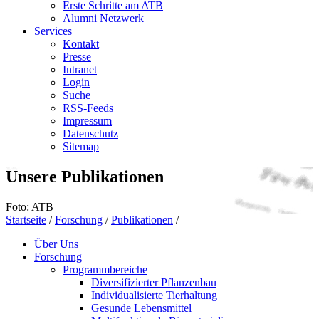
Erste Schritte am ATB
Alumni Netzwerk
Services
Kontakt
Presse
Intranet
Login
Suche
RSS-Feeds
Impressum
Datenschutz
Sitemap
Unsere Publikationen
Foto: ATB
Startseite
/
Forschung
/
Publikationen
/
Über Uns
Forschung
Programmbereiche
Diversifizierter Pflanzenbau
Individualisierte Tierhaltung
Gesunde Lebensmittel