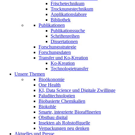
Frischetechnikum
Trocknungstechnikum
Applikationslabore
Bibliothek
Publikationen
Publikationssuche
Schriftenreihen
Dissertationen
Forschungsstrategie
Forschungsdaten
Transfer und Ko-Kreation
Ko-Kreation
Technologietransfer
Unsere Themen
Bioökonomie
One Health
KI, Data Science und Digitale Zwillinge
Paluditechnologien
Biobasierte Chemikalien
Biokohle
Smarte, integrierte Bioraffinerien
Obstbau digital
Insekten als Rohstoffquelle
Verpackungen neu denken
Aktuelles und Presse