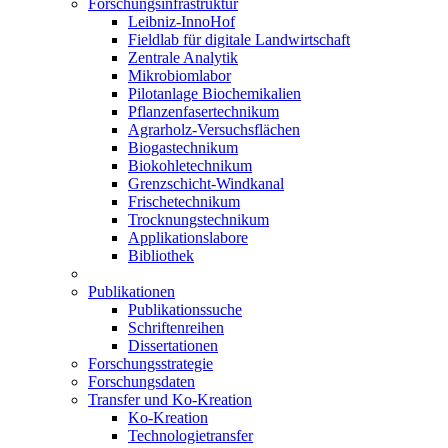
Forschungsinfrastruktur
Leibniz-InnoHof
Fieldlab für digitale Landwirtschaft
Zentrale Analytik
Mikrobiomlabor
Pilotanlage Biochemikalien
Pflanzenfasertechnikum
Agrarholz-Versuchsflächen
Biogastechnikum
Biokohletechnikum
Grenzschicht-Windkanal
Frischetechnikum
Trocknungstechnikum
Applikationslabore
Bibliothek
Publikationen
Publikationssuche
Schriftenreihen
Dissertationen
Forschungsstrategie
Forschungsdaten
Transfer und Ko-Kreation
Ko-Kreation
Technologietransfer