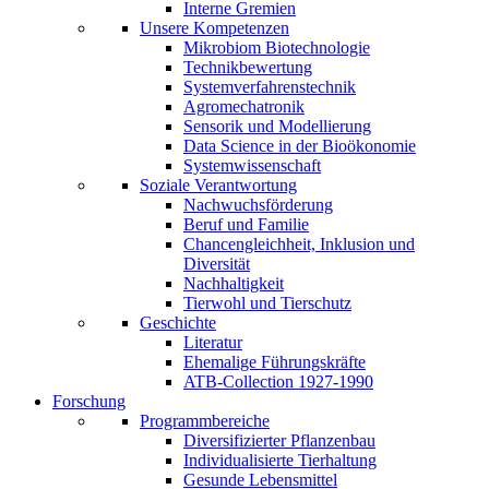
Interne Gremien
Unsere Kompetenzen
Mikrobiom Biotechnologie
Technikbewertung
Systemverfahrenstechnik
Agromechatronik
Sensorik und Modellierung
Data Science in der Bioökonomie
Systemwissenschaft
Soziale Verantwortung
Nachwuchsförderung
Beruf und Familie
Chancengleichheit, Inklusion und
Diversität
Nachhaltigkeit
Tierwohl und Tierschutz
Geschichte
Literatur
Ehemalige Führungskräfte
ATB-Collection 1927-1990
Forschung
Programmbereiche
Diversifizierter Pflanzenbau
Individualisierte Tierhaltung
Gesunde Lebensmittel