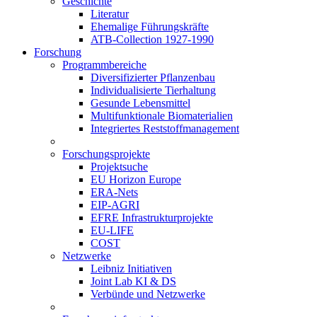
Geschichte
Literatur
Ehemalige Führungskräfte
ATB-Collection 1927-1990
Forschung
Programmbereiche
Diversifizierter Pflanzenbau
Individualisierte Tierhaltung
Gesunde Lebensmittel
Multifunktionale Biomaterialien
Integriertes Reststoffmanagement
Forschungsprojekte
Projektsuche
EU Horizon Europe
ERA-Nets
EIP-AGRI
EFRE Infrastrukturprojekte
EU-LIFE
COST
Netzwerke
Leibniz Initiativen
Joint Lab KI & DS
Verbünde und Netzwerke