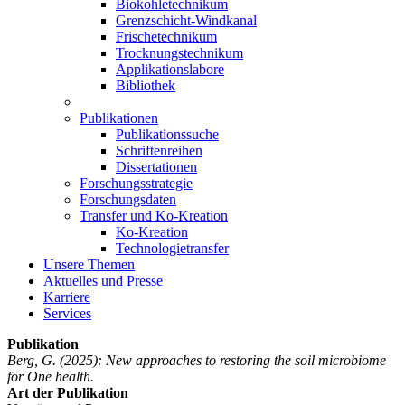
Biokohletechnikum
Grenzschicht-Windkanal
Frischetechnikum
Trocknungstechnikum
Applikationslabore
Bibliothek
Publikationen
Publikationssuche
Schriftenreihen
Dissertationen
Forschungsstrategie
Forschungsdaten
Transfer und Ko-Kreation
Ko-Kreation
Technologietransfer
Unsere Themen
Aktuelles und Presse
Karriere
Services
Publikation
Berg, G.
(2025): New approaches to restoring the soil microbiome
for One health.
Art der Publikation