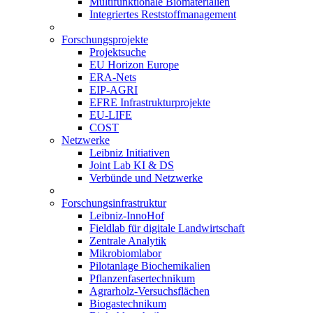
Multifunktionale Biomaterialien
Integriertes Reststoffmanagement
Forschungsprojekte
Projektsuche
EU Horizon Europe
ERA-Nets
EIP-AGRI
EFRE Infrastrukturprojekte
EU-LIFE
COST
Netzwerke
Leibniz Initiativen
Joint Lab KI & DS
Verbünde und Netzwerke
Forschungsinfrastruktur
Leibniz-InnoHof
Fieldlab für digitale Landwirtschaft
Zentrale Analytik
Mikrobiomlabor
Pilotanlage Biochemikalien
Pflanzenfasertechnikum
Agrarholz-Versuchsflächen
Biogastechnikum