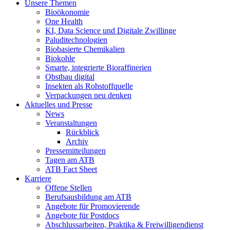
Unsere Themen
Bioökonomie
One Health
KI, Data Science und Digitale Zwillinge
Paluditechnologien
Biobasierte Chemikalien
Biokohle
Smarte, integrierte Bioraffinerien
Obstbau digital
Insekten als Rohstoffquelle
Verpackungen neu denken
Aktuelles und Presse
News
Veranstaltungen
Rückblick
Archiv
Pressemitteilungen
Tagen am ATB
ATB Fact Sheet
Karriere
Offene Stellen
Berufsausbildung am ATB
Angebote für Promovierende
Angebote für Postdocs
Abschlussarbeiten, Praktika & Freiwilligendienst