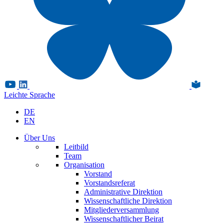
Leichte Sprache
DE
EN
Über Uns
Leitbild
Team
Organisation
Vorstand
Vorstandsreferat
Administrative Direktion
Wissenschaftliche Direktion
Mitgliederversammlung
Wissenschaftlicher Beirat