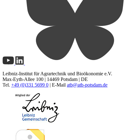
Leibniz-Institut für Agrartechnik und Bioökonomie e.V.
Max-Eyth-Allee 100 | 14469 Potsdam | DE
Tel.
+49 (0)331 5699 0
| E-Mail
atb@
atb-potsdam.de