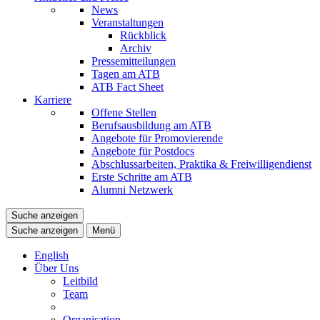
News
Veranstaltungen
Rückblick
Archiv
Pressemitteilungen
Tagen am ATB
ATB Fact Sheet
Karriere
Offene Stellen
Berufsausbildung am ATB
Angebote für Promovierende
Angebote für Postdocs
Abschlussarbeiten, Praktika & Freiwilligendienst
Erste Schritte am ATB
Alumni Netzwerk
Suche anzeigen
Suche anzeigen
Menü
English
Über Uns
Leitbild
Team
Organisation