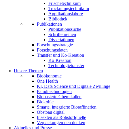
Frischetechnikum
Trocknungstechnikum
Applikationslabore
Bibliothek
Publikationen
Publikationssuche
Schriftenreihen
Dissertationen
Forschungsstrategie
Forschungsdaten
Transfer und Ko-Kreation
Ko-Kreation
Technologietransfer
Unsere Themen
Bioökonomie
One Health
KI, Data Science und Digitale Zwillinge
Paluditechnologien
Biobasierte Chemikalien
Biokohle
Smarte, integrierte Bioraffinerien
Obstbau digital
Insekten als Rohstoffquelle
Verpackungen neu denken
Aktuelles und Presse