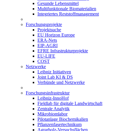
Gesunde Lebensmittel
Multifunktionale Biomaterialien
Integriertes Reststoffmanagement
Forschungsprojekte
Projektsuche
EU Horizon Europe
ERA-Nets
EIP-AGRI
EFRE Infrastrukturprojekte
EU-LIFE
COST
Netzwerke
Leibniz Initiativen
Joint Lab KI & DS
Verbünde und Netzwerke
Forschungsinfrastruktur
Leibniz-InnoHof
Fieldlab für digitale Landwirtschaft
Zentrale Analytik
Mikrobiomlabor
Pilotanlage Biochemikalien
Pflanzenfasertechnikum
Agrarholz-Versuchsflächen