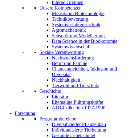
Interne Gremien
Unsere Kompetenzen
Mikrobiom Biotechnologie
Technikbewertung
Systemverfahrenstechnik
Agromechatronik
Sensorik und Modellierung
Data Science in der Bioökonomie
Systemwissenschaft
Soziale Verantwortung
Nachwuchsförderung
Beruf und Familie
Chancengleichheit, Inklusion und
Diversität
Nachhaltigkeit
Tierwohl und Tierschutz
Geschichte
Literatur
Ehemalige Führungskräfte
ATB-Collection 1927-1990
Forschung
Programmbereiche
Diversifizierter Pflanzenbau
Individualisierte Tierhaltung
Gesunde Lebensmittel