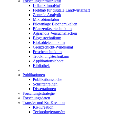
Forschungsinfrastruktur
Leibniz-InnoHof
Fieldlab für digitale Landwirtschaft
Zentrale Analytik
Mikrobiomlabor
Pilotanlage Biochemikalien
Pflanzenfasertechnikum
Agrarholz-Versuchsflächen
Biogastechnikum
Biokohletechnikum
Grenzschicht-Windkanal
Frischetechnikum
Trocknungstechnikum
Applikationslabore
Bibliothek
Publikationen
Publikationssuche
Schriftenreihen
Dissertationen
Forschungsstrategie
Forschungsdaten
Transfer und Ko-Kreation
Ko-Kreation
Technologietransfer