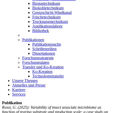
Biogastechnikum
Biokohletechnikum
Grenzschicht-Windkanal
Frischetechnikum
Trocknungstechnikum
Applikationslabore
Bibliothek
Publikationen
Publikationssuche
Schriftenreihen
Dissertationen
Forschungsstrategie
Forschungsdaten
Transfer und Ko-Kreation
Ko-Kreation
Technologietransfer
Unsere Themen
Aktuelles und Presse
Karriere
Services
Publikation
Rossi, G.
(2025): Variability of insect associate microbiome as
function of rearing substrate and production scale: a case study on