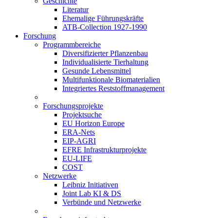
Geschichte
Literatur
Ehemalige Führungskräfte
ATB-Collection 1927-1990
Forschung
Programmbereiche
Diversifizierter Pflanzenbau
Individualisierte Tierhaltung
Gesunde Lebensmittel
Multifunktionale Biomaterialien
Integriertes Reststoffmanagement
Forschungsprojekte
Projektsuche
EU Horizon Europe
ERA-Nets
EIP-AGRI
EFRE Infrastrukturprojekte
EU-LIFE
COST
Netzwerke
Leibniz Initiativen
Joint Lab KI & DS
Verbünde und Netzwerke