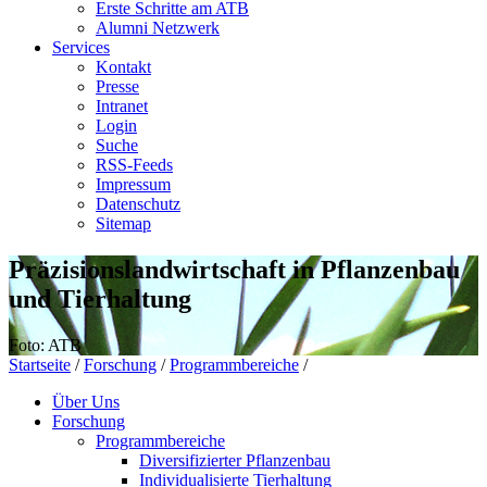
Erste Schritte am ATB
Alumni Netzwerk
Services
Kontakt
Presse
Intranet
Login
Suche
RSS-Feeds
Impressum
Datenschutz
Sitemap
Präzisionslandwirtschaft in Pflanzenbau
und Tierhaltung
Foto: ATB
Startseite
/
Forschung
/
Programmbereiche
/
Über Uns
Forschung
Programmbereiche
Diversifizierter Pflanzenbau
Individualisierte Tierhaltung