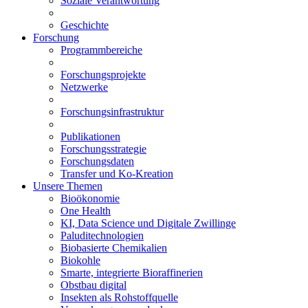
Soziale Verantwortung
Geschichte
Forschung
Programmbereiche
Forschungsprojekte
Netzwerke
Forschungsinfrastruktur
Publikationen
Forschungsstrategie
Forschungsdaten
Transfer und Ko-Kreation
Unsere Themen
Bioökonomie
One Health
KI, Data Science und Digitale Zwillinge
Paluditechnologien
Biobasierte Chemikalien
Biokohle
Smarte, integrierte Bioraffinerien
Obstbau digital
Insekten als Rohstoffquelle