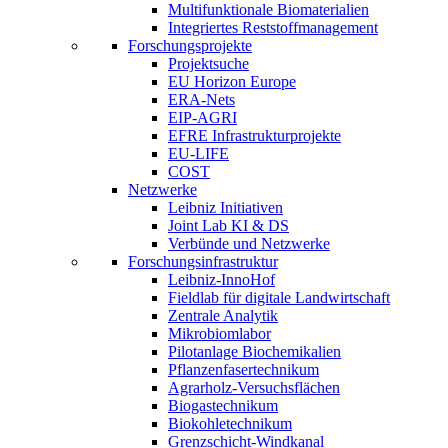
Multifunktionale Biomaterialien
Integriertes Reststoffmanagement
Forschungsprojekte
Projektsuche
EU Horizon Europe
ERA-Nets
EIP-AGRI
EFRE Infrastrukturprojekte
EU-LIFE
COST
Netzwerke
Leibniz Initiativen
Joint Lab KI & DS
Verbünde und Netzwerke
Forschungsinfrastruktur
Leibniz-InnoHof
Fieldlab für digitale Landwirtschaft
Zentrale Analytik
Mikrobiomlabor
Pilotanlage Biochemikalien
Pflanzenfasertechnikum
Agrarholz-Versuchsflächen
Biogastechnikum
Biokohletechnikum
Grenzschicht-Windkanal