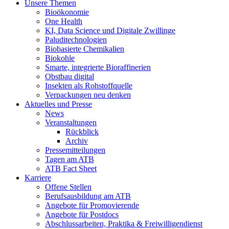
Unsere Themen
Bioökonomie
One Health
KI, Data Science und Digitale Zwillinge
Paluditechnologien
Biobasierte Chemikalien
Biokohle
Smarte, integrierte Bioraffinerien
Obstbau digital
Insekten als Rohstoffquelle
Verpackungen neu denken
Aktuelles und Presse
News
Veranstaltungen
Rückblick
Archiv
Pressemitteilungen
Tagen am ATB
ATB Fact Sheet
Karriere
Offene Stellen
Berufsausbildung am ATB
Angebote für Promovierende
Angebote für Postdocs
Abschlussarbeiten, Praktika & Freiwilligendienst