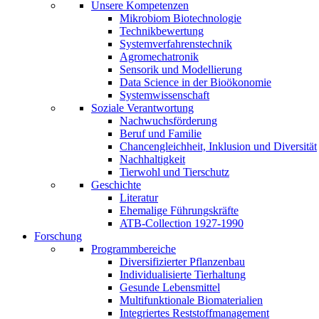
Unsere Kompetenzen
Mikrobiom Biotechnologie
Technikbewertung
Systemverfahrenstechnik
Agromechatronik
Sensorik und Modellierung
Data Science in der Bioökonomie
Systemwissenschaft
Soziale Verantwortung
Nachwuchsförderung
Beruf und Familie
Chancengleichheit, Inklusion und Diversität
Nachhaltigkeit
Tierwohl und Tierschutz
Geschichte
Literatur
Ehemalige Führungskräfte
ATB-Collection 1927-1990
Forschung
Programmbereiche
Diversifizierter Pflanzenbau
Individualisierte Tierhaltung
Gesunde Lebensmittel
Multifunktionale Biomaterialien
Integriertes Reststoffmanagement