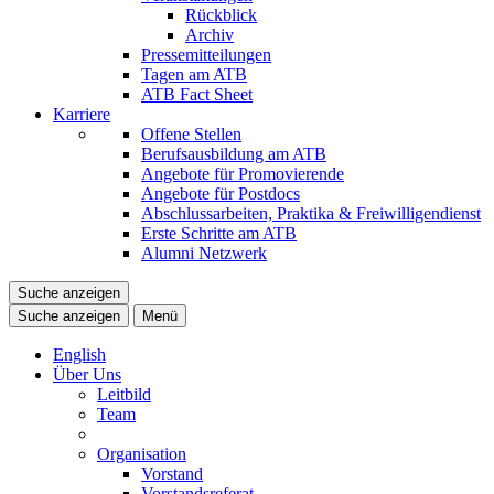
Rückblick
Archiv
Pressemitteilungen
Tagen am ATB
ATB Fact Sheet
Karriere
Offene Stellen
Berufsausbildung am ATB
Angebote für Promovierende
Angebote für Postdocs
Abschlussarbeiten, Praktika & Freiwilligendienst
Erste Schritte am ATB
Alumni Netzwerk
Suche anzeigen
Suche anzeigen
Menü
English
Über Uns
Leitbild
Team
Organisation
Vorstand
Vorstandsreferat