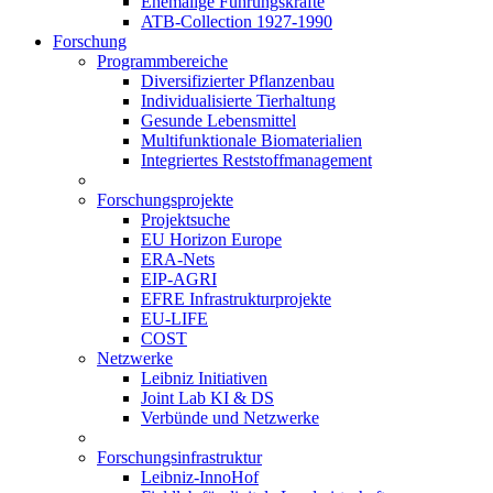
Ehemalige Führungskräfte
ATB-Collection 1927-1990
Forschung
Programmbereiche
Diversifizierter Pflanzenbau
Individualisierte Tierhaltung
Gesunde Lebensmittel
Multifunktionale Biomaterialien
Integriertes Reststoffmanagement
Forschungsprojekte
Projektsuche
EU Horizon Europe
ERA-Nets
EIP-AGRI
EFRE Infrastrukturprojekte
EU-LIFE
COST
Netzwerke
Leibniz Initiativen
Joint Lab KI & DS
Verbünde und Netzwerke
Forschungsinfrastruktur
Leibniz-InnoHof