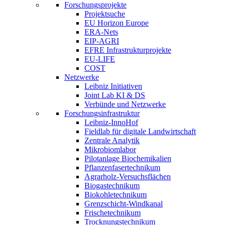
Forschungsprojekte
Projektsuche
EU Horizon Europe
ERA-Nets
EIP-AGRI
EFRE Infrastrukturprojekte
EU-LIFE
COST
Netzwerke
Leibniz Initiativen
Joint Lab KI & DS
Verbünde und Netzwerke
Forschungsinfrastruktur
Leibniz-InnoHof
Fieldlab für digitale Landwirtschaft
Zentrale Analytik
Mikrobiomlabor
Pilotanlage Biochemikalien
Pflanzenfasertechnikum
Agrarholz-Versuchsflächen
Biogastechnikum
Biokohletechnikum
Grenzschicht-Windkanal
Frischetechnikum
Trocknungstechnikum