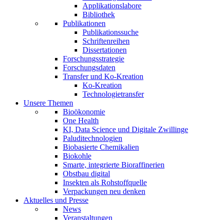
Applikationslabore
Bibliothek
Publikationen
Publikationssuche
Schriftenreihen
Dissertationen
Forschungsstrategie
Forschungsdaten
Transfer und Ko-Kreation
Ko-Kreation
Technologietransfer
Unsere Themen
Bioökonomie
One Health
KI, Data Science und Digitale Zwillinge
Paluditechnologien
Biobasierte Chemikalien
Biokohle
Smarte, integrierte Bioraffinerien
Obstbau digital
Insekten als Rohstoffquelle
Verpackungen neu denken
Aktuelles und Presse
News
Veranstaltungen