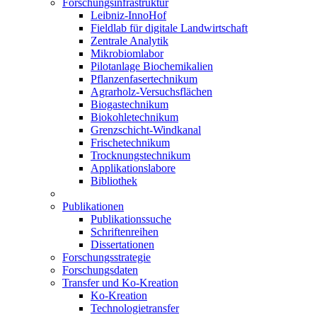
Forschungsinfrastruktur
Leibniz-InnoHof
Fieldlab für digitale Landwirtschaft
Zentrale Analytik
Mikrobiomlabor
Pilotanlage Biochemikalien
Pflanzenfasertechnikum
Agrarholz-Versuchsflächen
Biogastechnikum
Biokohletechnikum
Grenzschicht-Windkanal
Frischetechnikum
Trocknungstechnikum
Applikationslabore
Bibliothek
Publikationen
Publikationssuche
Schriftenreihen
Dissertationen
Forschungsstrategie
Forschungsdaten
Transfer und Ko-Kreation
Ko-Kreation
Technologietransfer