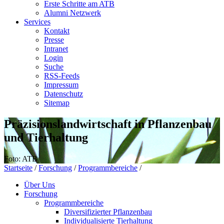
Erste Schritte am ATB
Alumni Netzwerk
Services
Kontakt
Presse
Intranet
Login
Suche
RSS-Feeds
Impressum
Datenschutz
Sitemap
Präzisionslandwirtschaft in Pflanzenbau
und Tierhaltung
Foto: ATB
Startseite
/
Forschung
/
Programmbereiche
/
Über Uns
Forschung
Programmbereiche
Diversifizierter Pflanzenbau
Individualisierte Tierhaltung