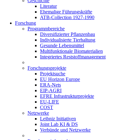
Geschichte
Literatur
Ehemalige Führungskräfte
ATB-Collection 1927-1990
Forschung
Programmbereiche
Diversifizierter Pflanzenbau
Individualisierte Tierhaltung
Gesunde Lebensmittel
Multifunktionale Biomaterialien
Integriertes Reststoffmanagement
Forschungsprojekte
Projektsuche
EU Horizon Europe
ERA-Nets
EIP-AGRI
EFRE Infrastrukturprojekte
EU-LIFE
COST
Netzwerke
Leibniz Initiativen
Joint Lab KI & DS
Verbünde und Netzwerke