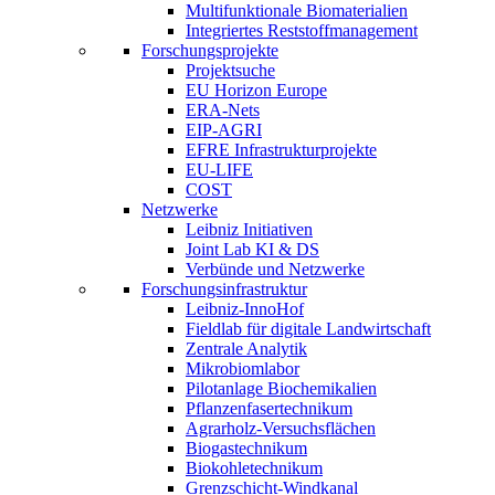
Multifunktionale Biomaterialien
Integriertes Reststoffmanagement
Forschungsprojekte
Projektsuche
EU Horizon Europe
ERA-Nets
EIP-AGRI
EFRE Infrastrukturprojekte
EU-LIFE
COST
Netzwerke
Leibniz Initiativen
Joint Lab KI & DS
Verbünde und Netzwerke
Forschungsinfrastruktur
Leibniz-InnoHof
Fieldlab für digitale Landwirtschaft
Zentrale Analytik
Mikrobiomlabor
Pilotanlage Biochemikalien
Pflanzenfasertechnikum
Agrarholz-Versuchsflächen
Biogastechnikum
Biokohletechnikum
Grenzschicht-Windkanal