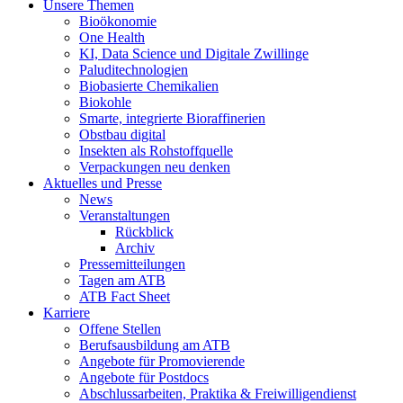
Unsere Themen
Bioökonomie
One Health
KI, Data Science und Digitale Zwillinge
Paluditechnologien
Biobasierte Chemikalien
Biokohle
Smarte, integrierte Bioraffinerien
Obstbau digital
Insekten als Rohstoffquelle
Verpackungen neu denken
Aktuelles und Presse
News
Veranstaltungen
Rückblick
Archiv
Pressemitteilungen
Tagen am ATB
ATB Fact Sheet
Karriere
Offene Stellen
Berufsausbildung am ATB
Angebote für Promovierende
Angebote für Postdocs
Abschlussarbeiten, Praktika & Freiwilligendienst