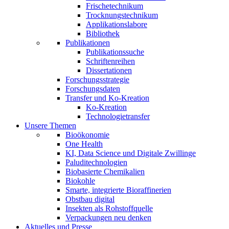
Frischetechnikum
Trocknungstechnikum
Applikationslabore
Bibliothek
Publikationen
Publikationssuche
Schriftenreihen
Dissertationen
Forschungsstrategie
Forschungsdaten
Transfer und Ko-Kreation
Ko-Kreation
Technologietransfer
Unsere Themen
Bioökonomie
One Health
KI, Data Science und Digitale Zwillinge
Paluditechnologien
Biobasierte Chemikalien
Biokohle
Smarte, integrierte Bioraffinerien
Obstbau digital
Insekten als Rohstoffquelle
Verpackungen neu denken
Aktuelles und Presse