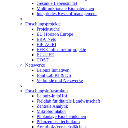
Gesunde Lebensmittel
Multifunktionale Biomaterialien
Integriertes Reststoffmanagement
Forschungsprojekte
Projektsuche
EU Horizon Europe
ERA-Nets
EIP-AGRI
EFRE Infrastrukturprojekte
EU-LIFE
COST
Netzwerke
Leibniz Initiativen
Joint Lab KI & DS
Verbünde und Netzwerke
Forschungsinfrastruktur
Leibniz-InnoHof
Fieldlab für digitale Landwirtschaft
Zentrale Analytik
Mikrobiomlabor
Pilotanlage Biochemikalien
Pflanzenfasertechnikum
Agrarholz-Versuchsflächen