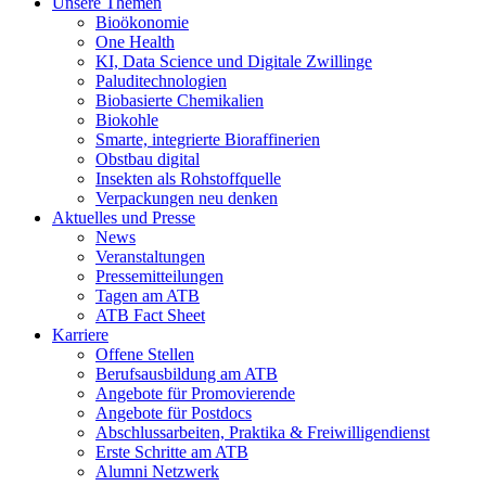
Unsere Themen
Bioökonomie
One Health
KI, Data Science und Digitale Zwillinge
Paluditechnologien
Biobasierte Chemikalien
Biokohle
Smarte, integrierte Bioraffinerien
Obstbau digital
Insekten als Rohstoffquelle
Verpackungen neu denken
Aktuelles und Presse
News
Veranstaltungen
Pressemitteilungen
Tagen am ATB
ATB Fact Sheet
Karriere
Offene Stellen
Berufsausbildung am ATB
Angebote für Promovierende
Angebote für Postdocs
Abschlussarbeiten, Praktika & Freiwilligendienst
Erste Schritte am ATB
Alumni Netzwerk