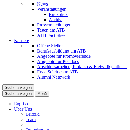
News
Veranstaltungen
Rückblick
Archiv
Pressemitteilungen
Tagen am ATB
ATB Fact Sheet
Karriere
Offene Stellen
Berufsausbildung am ATB
Angebote für Promovierende
Angebote für Postdocs
Abschlussarbeiten, Praktika & Freiwilligendienst
Erste Schritte am ATB
Alumni Netzwerk
Suche anzeigen
Suche anzeigen
Menü
English
Über Uns
Leitbild
Team
Organisation