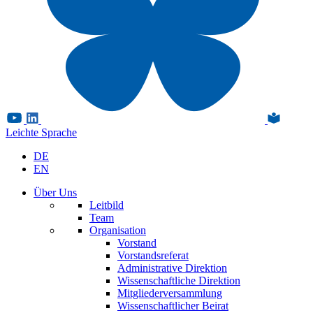
Leichte Sprache
DE
EN
Über Uns
Leitbild
Team
Organisation
Vorstand
Vorstandsreferat
Administrative Direktion
Wissenschaftliche Direktion
Mitgliederversammlung
Wissenschaftlicher Beirat