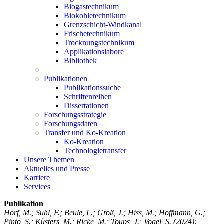
Biogastechnikum
Biokohletechnikum
Grenzschicht-Windkanal
Frischetechnikum
Trocknungstechnikum
Applikationslabore
Bibliothek
Publikationen
Publikationssuche
Schriftenreihen
Dissertationen
Forschungsstrategie
Forschungsdaten
Transfer und Ko-Kreation
Ko-Kreation
Technologietransfer
Unsere Themen
Aktuelles und Presse
Karriere
Services
Publikation
Horf, M.; Suhl, F.; Beule, L.; Groß, J.; Hiss, M.; Hoffmann, G.;
Pinto, S.; Küsters, M.; Ricke, M.; Toups, J.; Vogel, S.
(2024):