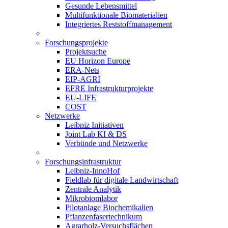
Gesunde Lebensmittel
Multifunktionale Biomaterialien
Integriertes Reststoffmanagement
Forschungsprojekte
Projektsuche
EU Horizon Europe
ERA-Nets
EIP-AGRI
EFRE Infrastrukturprojekte
EU-LIFE
COST
Netzwerke
Leibniz Initiativen
Joint Lab KI & DS
Verbünde und Netzwerke
Forschungsinfrastruktur
Leibniz-InnoHof
Fieldlab für digitale Landwirtschaft
Zentrale Analytik
Mikrobiomlabor
Pilotanlage Biochemikalien
Pflanzenfasertechnikum
Agrarholz-Versuchsflächen