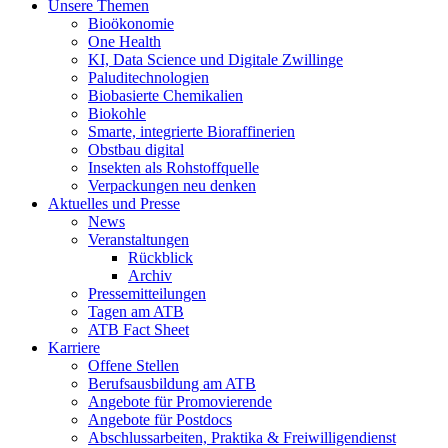
Unsere Themen
Bioökonomie
One Health
KI, Data Science und Digitale Zwillinge
Paluditechnologien
Biobasierte Chemikalien
Biokohle
Smarte, integrierte Bioraffinerien
Obstbau digital
Insekten als Rohstoffquelle
Verpackungen neu denken
Aktuelles und Presse
News
Veranstaltungen
Rückblick
Archiv
Pressemitteilungen
Tagen am ATB
ATB Fact Sheet
Karriere
Offene Stellen
Berufsausbildung am ATB
Angebote für Promovierende
Angebote für Postdocs
Abschlussarbeiten, Praktika & Freiwilligendienst