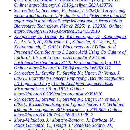
Online: https://doi.org/10.1016/j.heliyon.2024.e38791
Schroedter, L.; Schneider, R.; Venus, J.
(2024): Transforming
waste wood into pure L-(+)-lactic acid: efficient use of mixed
sugar media through cell-recycled continuous fermentation.
Bioresource Technology. (March 2025): p. 132010. Online:
https://doi.org/10.1016/j.biortech.2024.132010
Klongklaew, A.; Unban, K.; Kalaimurugan, D.; Kanpiengjai,
A.; Azaizeh, H.; Schroedter, L.; Schneider, R.; Venus, J.;
Khanongnuch, C.
(2023): Bioconversion of Dilute Acid
Pretreated Corn Stover to L-Lactic Acid Using Co-Culture of
Furfural Tolerant Enterococcus mundtii WX1 and
Lactobacillus rhamnosus SCJ9. Fermentation. (2): p. 112.
Online: https://doi.org/10.3390/fermentation9020112
Schroedter, L.; Streffer, F.; Streffer, K.; Unger, P.; Venus, J.
(2021): Biorefinery Concept Employing Bacillus coagulans:
LX-Lignin and L-(+)-Lactic Acid from Lignocellulose.
Microorganisms. (9): p. 1810. Online:
https://doi.org/10.3390/microorganisms9091810
Schroedter, L.; Streffer, F.; Streffer, K.; Unger, P.; Venus, J.
(2020): Kaskadennutzung von Lignocellulose: LX-Verfahren
trifft auf B. coagulans. BIOspektrum. : p. 803-805. Online:
https://doi.org/10.1007/s12268-020-1499-7
Mora-Villalobos, J.; Montero-Zamora, J.; Barboza, N.;
Rojas-Garbanzo, C.; Usaga, J.; Redondo-Solano, M.;