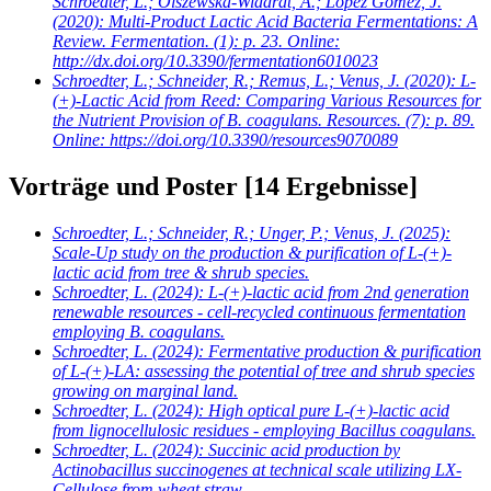
Schroedter, L.; Olszewska-Widdrat, A.; López Gómez, J.
(2020): Multi-Product Lactic Acid Bacteria Fermentations: A
Review. Fermentation. (1): p. 23. Online:
http://dx.doi.org/10.3390/fermentation6010023
Schroedter, L.; Schneider, R.; Remus, L.; Venus, J.
(2020): L-
(+)-Lactic Acid from Reed: Comparing Various Resources for
the Nutrient Provision of B. coagulans. Resources. (7): p. 89.
Online: https://doi.org/10.3390/resources9070089
Vorträge und Poster
[14 Ergebnisse]
Schroedter, L.; Schneider, R.; Unger, P.; Venus, J.
(2025):
Scale-Up study on the production & purification of L-(+)-
lactic acid from tree & shrub species.
Schroedter, L.
(2024): L-(+)-lactic acid from 2nd generation
renewable resources - cell-recycled continuous fermentation
employing B. coagulans.
Schroedter, L.
(2024): Fermentative production & purification
of L-(+)-LA: assessing the potential of tree and shrub species
growing on marginal land.
Schroedter, L.
(2024): High optical pure L-(+)-lactic acid
from lignocellulosic residues - employing Bacillus coagulans.
Schroedter, L.
(2024): Succinic acid production by
Actinobacillus succinogenes at technical scale utilizing LX-
Cellulose from wheat straw.