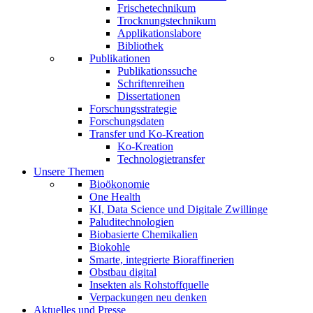
Frischetechnikum
Trocknungstechnikum
Applikationslabore
Bibliothek
Publikationen
Publikationssuche
Schriftenreihen
Dissertationen
Forschungsstrategie
Forschungsdaten
Transfer und Ko-Kreation
Ko-Kreation
Technologietransfer
Unsere Themen
Bioökonomie
One Health
KI, Data Science und Digitale Zwillinge
Paluditechnologien
Biobasierte Chemikalien
Biokohle
Smarte, integrierte Bioraffinerien
Obstbau digital
Insekten als Rohstoffquelle
Verpackungen neu denken
Aktuelles und Presse