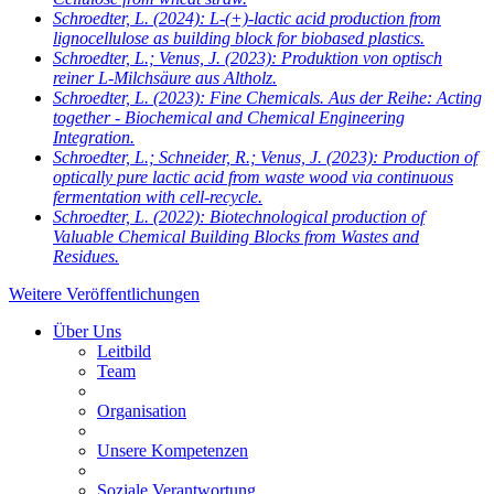
Schroedter, L.
(2024): L-(+)-lactic acid production from
lignocellulose as building block for biobased plastics.
Schroedter, L.; Venus, J.
(2023): Produktion von optisch
reiner L-Milchsäure aus Altholz.
Schroedter, L.
(2023): Fine Chemicals. Aus der Reihe: Acting
together - Biochemical and Chemical Engineering
Integration.
Schroedter, L.; Schneider, R.; Venus, J.
(2023): Production of
optically pure lactic acid from waste wood via continuous
fermentation with cell-recycle.
Schroedter, L.
(2022): Biotechnological production of
Valuable Chemical Building Blocks from Wastes and
Residues.
Weitere Veröffentlichungen
Über Uns
Leitbild
Team
Organisation
Unsere Kompetenzen
Soziale Verantwortung