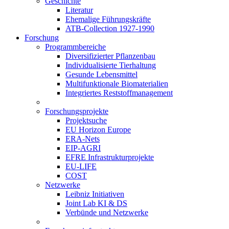
Geschichte
Literatur
Ehemalige Führungskräfte
ATB-Collection 1927-1990
Forschung
Programmbereiche
Diversifizierter Pflanzenbau
Individualisierte Tierhaltung
Gesunde Lebensmittel
Multifunktionale Biomaterialien
Integriertes Reststoffmanagement
Forschungsprojekte
Projektsuche
EU Horizon Europe
ERA-Nets
EIP-AGRI
EFRE Infrastrukturprojekte
EU-LIFE
COST
Netzwerke
Leibniz Initiativen
Joint Lab KI & DS
Verbünde und Netzwerke