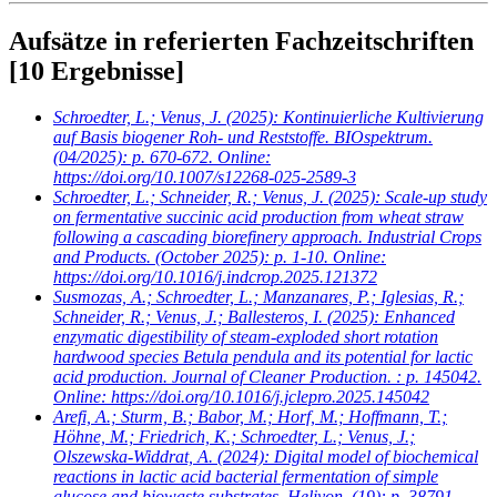
Aufsätze in referierten Fachzeitschriften
[10 Ergebnisse]
Schroedter, L.; Venus, J.
(2025): Kontinuierliche Kultivierung
auf Basis biogener Roh- und Reststoffe. BIOspektrum.
(04/2025): p. 670-672. Online:
https://doi.org/10.1007/s12268-025-2589-3
Schroedter, L.; Schneider, R.; Venus, J.
(2025): Scale-up study
on fermentative succinic acid production from wheat straw
following a cascading biorefinery approach. Industrial Crops
and Products. (October 2025): p. 1-10. Online:
https://doi.org/10.1016/j.indcrop.2025.121372
Susmozas, A.; Schroedter, L.; Manzanares, P.; Iglesias, R.;
Schneider, R.; Venus, J.; Ballesteros, I.
(2025): Enhanced
enzymatic digestibility of steam-exploded short rotation
hardwood species Betula pendula and its potential for lactic
acid production. Journal of Cleaner Production. : p. 145042.
Online: https://doi.org/10.1016/j.jclepro.2025.145042
Arefi, A.; Sturm, B.; Babor, M.; Horf, M.; Hoffmann, T.;
Höhne, M.; Friedrich, K.; Schroedter, L.; Venus, J.;
Olszewska-Widdrat, A.
(2024): Digital model of biochemical
reactions in lactic acid bacterial fermentation of simple
glucose and biowaste substrates. Heliyon. (19): p. 38791.