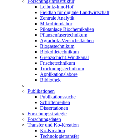
Forschungsinfrastruktur
Leibniz-InnoHof
Fieldlab für digitale Landwirtschaft
Zentrale Analytik
Mikrobiomlabor
Pilotanlage Biochemikalien
Pflanzenfasertechnikum
Agrarholz-Versuchsflächen
Biogastechnikum
Biokohletechnikum
Grenzschicht-Windkanal
Frischetechnikum
Trocknungstechnikum
Applikationslabore
Bibliothek
Publikationen
Publikationssuche
Schriftenreihen
Dissertationen
Forschungsstrategie
Forschungsdaten
Transfer und Ko-Kreation
Ko-Kreation
Technologietransfer