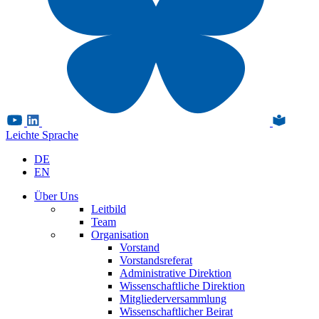
Leichte Sprache
DE
EN
Über Uns
Leitbild
Team
Organisation
Vorstand
Vorstandsreferat
Administrative Direktion
Wissenschaftliche Direktion
Mitgliederversammlung
Wissenschaftlicher Beirat