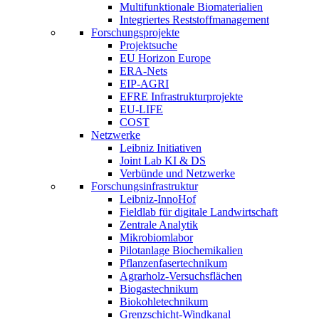
Multifunktionale Biomaterialien
Integriertes Reststoffmanagement
Forschungsprojekte
Projektsuche
EU Horizon Europe
ERA-Nets
EIP-AGRI
EFRE Infrastrukturprojekte
EU-LIFE
COST
Netzwerke
Leibniz Initiativen
Joint Lab KI & DS
Verbünde und Netzwerke
Forschungsinfrastruktur
Leibniz-InnoHof
Fieldlab für digitale Landwirtschaft
Zentrale Analytik
Mikrobiomlabor
Pilotanlage Biochemikalien
Pflanzenfasertechnikum
Agrarholz-Versuchsflächen
Biogastechnikum
Biokohletechnikum
Grenzschicht-Windkanal