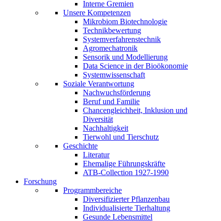
Interne Gremien
Unsere Kompetenzen
Mikrobiom Biotechnologie
Technikbewertung
Systemverfahrenstechnik
Agromechatronik
Sensorik und Modellierung
Data Science in der Bioökonomie
Systemwissenschaft
Soziale Verantwortung
Nachwuchsförderung
Beruf und Familie
Chancengleichheit, Inklusion und
Diversität
Nachhaltigkeit
Tierwohl und Tierschutz
Geschichte
Literatur
Ehemalige Führungskräfte
ATB-Collection 1927-1990
Forschung
Programmbereiche
Diversifizierter Pflanzenbau
Individualisierte Tierhaltung
Gesunde Lebensmittel