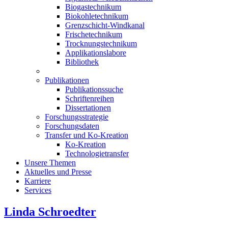
Biogastechnikum
Biokohletechnikum
Grenzschicht-Windkanal
Frischetechnikum
Trocknungstechnikum
Applikationslabore
Bibliothek
Publikationen
Publikationssuche
Schriftenreihen
Dissertationen
Forschungsstrategie
Forschungsdaten
Transfer und Ko-Kreation
Ko-Kreation
Technologietransfer
Unsere Themen
Aktuelles und Presse
Karriere
Services
Linda Schroedter