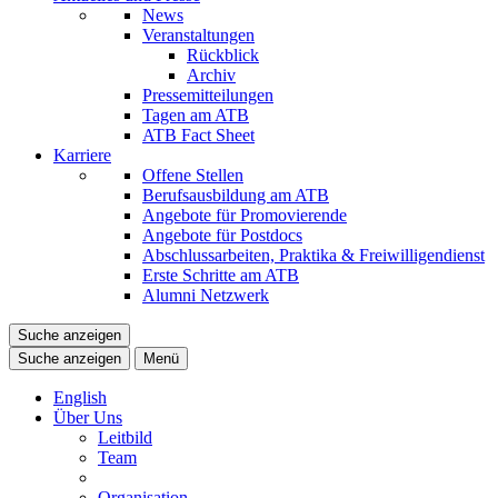
News
Veranstaltungen
Rückblick
Archiv
Pressemitteilungen
Tagen am ATB
ATB Fact Sheet
Karriere
Offene Stellen
Berufsausbildung am ATB
Angebote für Promovierende
Angebote für Postdocs
Abschlussarbeiten, Praktika & Freiwilligendienst
Erste Schritte am ATB
Alumni Netzwerk
Suche anzeigen
Suche anzeigen
Menü
English
Über Uns
Leitbild
Team
Organisation