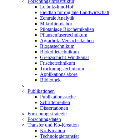
Forschungsinfrastruktur
Leibniz-InnoHof
Fieldlab für digitale Landwirtschaft
Zentrale Analytik
Mikrobiomlabor
Pilotanlage Biochemikalien
Pflanzenfasertechnikum
Agrarholz-Versuchsflächen
Biogastechnikum
Biokohletechnikum
Grenzschicht-Windkanal
Frischetechnikum
Trocknungstechnikum
Applikationslabore
Bibliothek
Publikationen
Publikationssuche
Schriftenreihen
Dissertationen
Forschungsstrategie
Forschungsdaten
Transfer und Ko-Kreation
Ko-Kreation
Technologietransfer