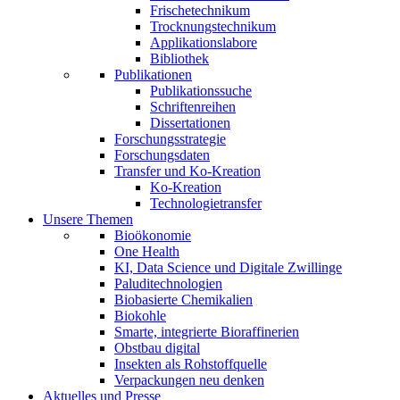
Frischetechnikum
Trocknungstechnikum
Applikationslabore
Bibliothek
Publikationen
Publikationssuche
Schriftenreihen
Dissertationen
Forschungsstrategie
Forschungsdaten
Transfer und Ko-Kreation
Ko-Kreation
Technologietransfer
Unsere Themen
Bioökonomie
One Health
KI, Data Science und Digitale Zwillinge
Paluditechnologien
Biobasierte Chemikalien
Biokohle
Smarte, integrierte Bioraffinerien
Obstbau digital
Insekten als Rohstoffquelle
Verpackungen neu denken
Aktuelles und Presse