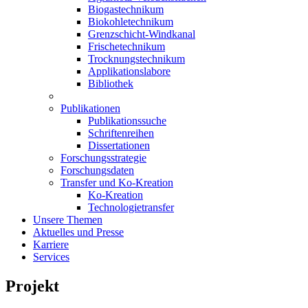
Biogastechnikum
Biokohletechnikum
Grenzschicht-Windkanal
Frischetechnikum
Trocknungstechnikum
Applikationslabore
Bibliothek
Publikationen
Publikationssuche
Schriftenreihen
Dissertationen
Forschungsstrategie
Forschungsdaten
Transfer und Ko-Kreation
Ko-Kreation
Technologietransfer
Unsere Themen
Aktuelles und Presse
Karriere
Services
Projekt