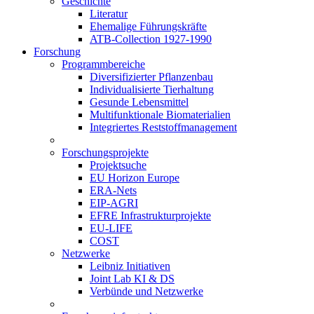
Geschichte
Literatur
Ehemalige Führungskräfte
ATB-Collection 1927-1990
Forschung
Programmbereiche
Diversifizierter Pflanzenbau
Individualisierte Tierhaltung
Gesunde Lebensmittel
Multifunktionale Biomaterialien
Integriertes Reststoffmanagement
Forschungsprojekte
Projektsuche
EU Horizon Europe
ERA-Nets
EIP-AGRI
EFRE Infrastrukturprojekte
EU-LIFE
COST
Netzwerke
Leibniz Initiativen
Joint Lab KI & DS
Verbünde und Netzwerke