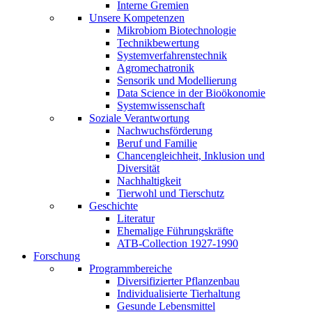
Interne Gremien
Unsere Kompetenzen
Mikrobiom Biotechnologie
Technikbewertung
Systemverfahrenstechnik
Agromechatronik
Sensorik und Modellierung
Data Science in der Bioökonomie
Systemwissenschaft
Soziale Verantwortung
Nachwuchsförderung
Beruf und Familie
Chancengleichheit, Inklusion und
Diversität
Nachhaltigkeit
Tierwohl und Tierschutz
Geschichte
Literatur
Ehemalige Führungskräfte
ATB-Collection 1927-1990
Forschung
Programmbereiche
Diversifizierter Pflanzenbau
Individualisierte Tierhaltung
Gesunde Lebensmittel