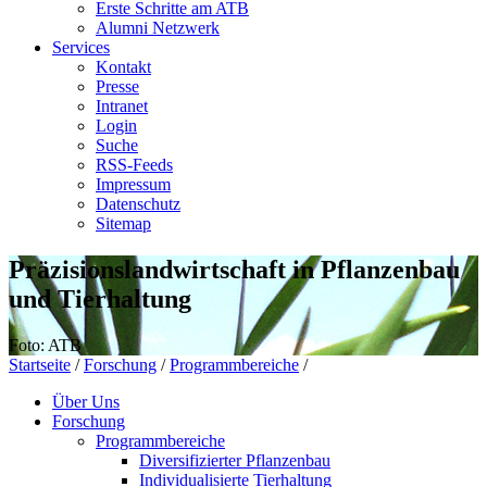
Erste Schritte am ATB
Alumni Netzwerk
Services
Kontakt
Presse
Intranet
Login
Suche
RSS-Feeds
Impressum
Datenschutz
Sitemap
Präzisionslandwirtschaft in Pflanzenbau
und Tierhaltung
Foto: ATB
Startseite
/
Forschung
/
Programmbereiche
/
Über Uns
Forschung
Programmbereiche
Diversifizierter Pflanzenbau
Individualisierte Tierhaltung