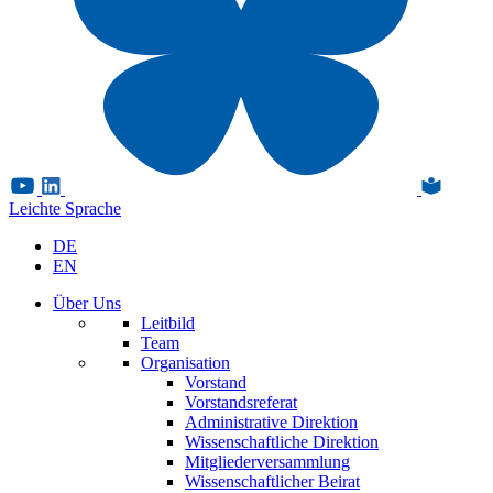
Leichte Sprache
DE
EN
Über Uns
Leitbild
Team
Organisation
Vorstand
Vorstandsreferat
Administrative Direktion
Wissenschaftliche Direktion
Mitgliederversammlung
Wissenschaftlicher Beirat