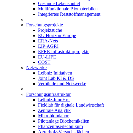
Gesunde Lebensmittel
Multifunktionale Biomaterialien
Integriertes Reststoffmanagement
Forschungsprojekte
Projektsuche
EU Horizon Europe
ERA-Nets
EIP-AGRI
EFRE Infrastrukturprojekte
EU-LIFE
COST
Netzwerke
Leibniz Initiativen
Joint Lab KI & DS
Verbünde und Netzwerke
Forschungsinfrastruktur
Leibniz-InnoHof
Fieldlab für digitale Landwirtschaft
Zentrale Analytik
Mikrobiomlabor
Pilotanlage Biochemikalien
Pflanzenfasertechnikum
Agrarholz-Versuchsflächen