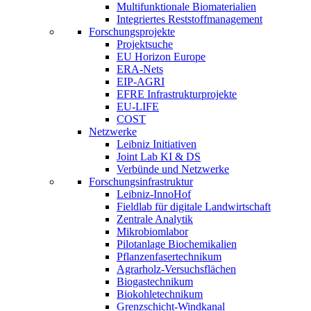
Multifunktionale Biomaterialien
Integriertes Reststoffmanagement
Forschungsprojekte
Projektsuche
EU Horizon Europe
ERA-Nets
EIP-AGRI
EFRE Infrastrukturprojekte
EU-LIFE
COST
Netzwerke
Leibniz Initiativen
Joint Lab KI & DS
Verbünde und Netzwerke
Forschungsinfrastruktur
Leibniz-InnoHof
Fieldlab für digitale Landwirtschaft
Zentrale Analytik
Mikrobiomlabor
Pilotanlage Biochemikalien
Pflanzenfasertechnikum
Agrarholz-Versuchsflächen
Biogastechnikum
Biokohletechnikum
Grenzschicht-Windkanal