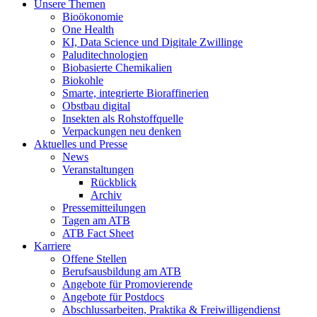
Unsere Themen
Bioökonomie
One Health
KI, Data Science und Digitale Zwillinge
Paluditechnologien
Biobasierte Chemikalien
Biokohle
Smarte, integrierte Bioraffinerien
Obstbau digital
Insekten als Rohstoffquelle
Verpackungen neu denken
Aktuelles und Presse
News
Veranstaltungen
Rückblick
Archiv
Pressemitteilungen
Tagen am ATB
ATB Fact Sheet
Karriere
Offene Stellen
Berufsausbildung am ATB
Angebote für Promovierende
Angebote für Postdocs
Abschlussarbeiten, Praktika & Freiwilligendienst