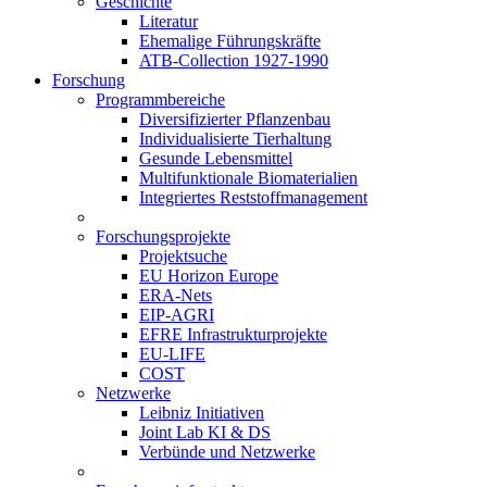
Geschichte
Literatur
Ehemalige Führungskräfte
ATB-Collection 1927-1990
Forschung
Programmbereiche
Diversifizierter Pflanzenbau
Individualisierte Tierhaltung
Gesunde Lebensmittel
Multifunktionale Biomaterialien
Integriertes Reststoffmanagement
Forschungsprojekte
Projektsuche
EU Horizon Europe
ERA-Nets
EIP-AGRI
EFRE Infrastrukturprojekte
EU-LIFE
COST
Netzwerke
Leibniz Initiativen
Joint Lab KI & DS
Verbünde und Netzwerke