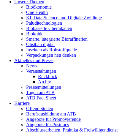
Unsere Themen
Bioökonomie
One Health
KI, Data Science und Digitale Zwillinge
Paluditechnologien
Biobasierte Chemikalien
Biokohle
Smarte, integrierte Bioraffinerien
Obstbau digital
Insekten als Rohstoffquelle
Verpackungen neu denken
Aktuelles und Presse
News
Veranstaltungen
Rückblick
Archiv
Pressemitteilungen
Tagen am ATB
ATB Fact Sheet
Karriere
Offene Stellen
Berufsausbildung am ATB
Angebote für Promovierende
Angebote für Postdocs
Abschlussarbeiten, Praktika & Freiwilligendienst