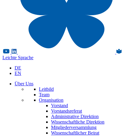
Leichte Sprache
DE
EN
Über Uns
Leitbild
Team
Organisation
Vorstand
Vorstandsreferat
Administrative Direktion
Wissenschaftliche Direktion
Mitgliederversammlung
Wissenschaftlicher Beirat