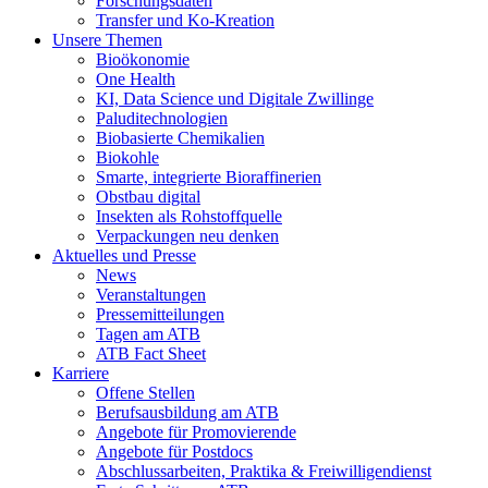
Forschungsdaten
Transfer und Ko-Kreation
Unsere Themen
Bioökonomie
One Health
KI, Data Science und Digitale Zwillinge
Paluditechnologien
Biobasierte Chemikalien
Biokohle
Smarte, integrierte Bioraffinerien
Obstbau digital
Insekten als Rohstoffquelle
Verpackungen neu denken
Aktuelles und Presse
News
Veranstaltungen
Pressemitteilungen
Tagen am ATB
ATB Fact Sheet
Karriere
Offene Stellen
Berufsausbildung am ATB
Angebote für Promovierende
Angebote für Postdocs
Abschlussarbeiten, Praktika & Freiwilligendienst