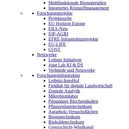
Multifunktionale Biomaterialien
Integriertes Reststoffmanagement
Forschungsprojekte
Projektsuche
EU Horizon Europe
ERA-Nets
EIP-AGRI
EFRE Infrastrukturprojekte
EU-LIFE
COST
Netzwerke
Leibniz Initiativen
Joint Lab KI & DS
Verbünde und Netzwerke
Forschungsinfrastruktur
Leibniz-InnoHof
Fieldlab für digitale Landwirtschaft
Zentrale Analytik
Mikrobiomlabor
Pilotanlage Biochemikalien
Pflanzenfasertechnikum
Agrarholz-Versuchsflächen
Biogastechnikum
Biokohletechnikum
Grenzschicht-Windkanal