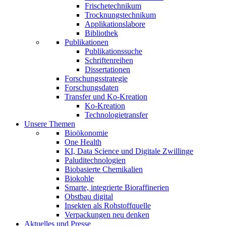
Frischetechnikum
Trocknungstechnikum
Applikationslabore
Bibliothek
Publikationen
Publikationssuche
Schriftenreihen
Dissertationen
Forschungsstrategie
Forschungsdaten
Transfer und Ko-Kreation
Ko-Kreation
Technologietransfer
Unsere Themen
Bioökonomie
One Health
KI, Data Science und Digitale Zwillinge
Paluditechnologien
Biobasierte Chemikalien
Biokohle
Smarte, integrierte Bioraffinerien
Obstbau digital
Insekten als Rohstoffquelle
Verpackungen neu denken
Aktuelles und Presse