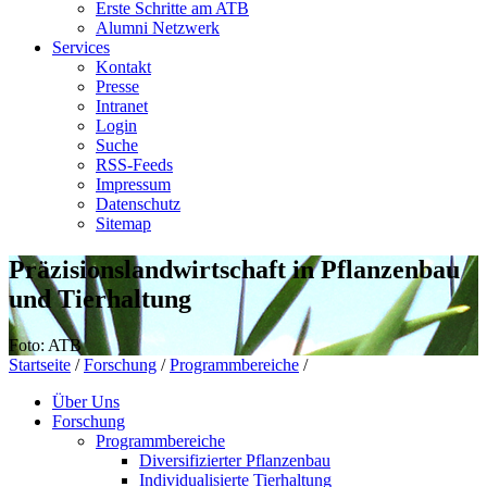
Erste Schritte am ATB
Alumni Netzwerk
Services
Kontakt
Presse
Intranet
Login
Suche
RSS-Feeds
Impressum
Datenschutz
Sitemap
Präzisionslandwirtschaft in Pflanzenbau
und Tierhaltung
Foto: ATB
Startseite
/
Forschung
/
Programmbereiche
/
Über Uns
Forschung
Programmbereiche
Diversifizierter Pflanzenbau
Individualisierte Tierhaltung