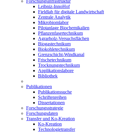
Forschungsinfrastruktur
Leibniz-InnoHof
Fieldlab für digitale Landwirtschaft
Zentrale Analytik
Mikrobiomlabor
Pilotanlage Biochemikalien
Pflanzenfasertechnikum
Agrarholz-Versuchsflächen
Biogastechnikum
Biokohletechnikum
Grenzschicht-Windkanal
Frischetechnikum
Trocknungstechnikum
Applikationslabore
Bibliothek
Publikationen
Publikationssuche
Schriftenreihen
Dissertationen
Forschungsstrategie
Forschungsdaten
Transfer und Ko-Kreation
Ko-Kreation
Technologietransfer