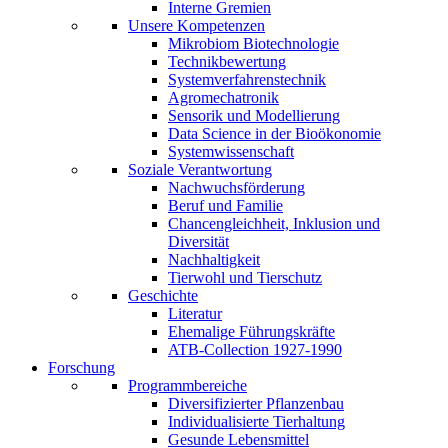
Interne Gremien
Unsere Kompetenzen
Mikrobiom Biotechnologie
Technikbewertung
Systemverfahrenstechnik
Agromechatronik
Sensorik und Modellierung
Data Science in der Bioökonomie
Systemwissenschaft
Soziale Verantwortung
Nachwuchsförderung
Beruf und Familie
Chancengleichheit, Inklusion und
Diversität
Nachhaltigkeit
Tierwohl und Tierschutz
Geschichte
Literatur
Ehemalige Führungskräfte
ATB-Collection 1927-1990
Forschung
Programmbereiche
Diversifizierter Pflanzenbau
Individualisierte Tierhaltung
Gesunde Lebensmittel