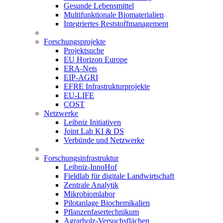
Gesunde Lebensmittel
Multifunktionale Biomaterialien
Integriertes Reststoffmanagement
Forschungsprojekte
Projektsuche
EU Horizon Europe
ERA-Nets
EIP-AGRI
EFRE Infrastrukturprojekte
EU-LIFE
COST
Netzwerke
Leibniz Initiativen
Joint Lab KI & DS
Verbünde und Netzwerke
Forschungsinfrastruktur
Leibniz-InnoHof
Fieldlab für digitale Landwirtschaft
Zentrale Analytik
Mikrobiomlabor
Pilotanlage Biochemikalien
Pflanzenfasertechnikum
Agrarholz-Versuchsflächen