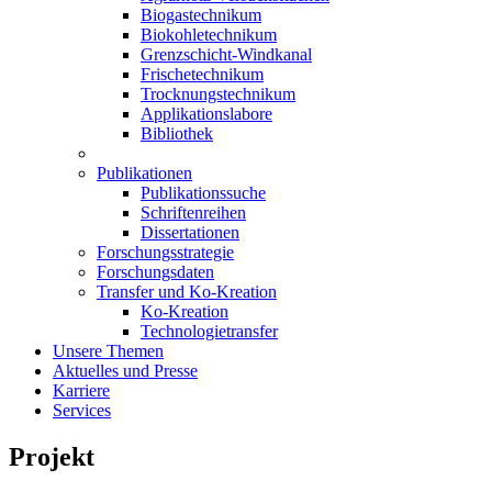
Biogastechnikum
Biokohletechnikum
Grenzschicht-Windkanal
Frischetechnikum
Trocknungstechnikum
Applikationslabore
Bibliothek
Publikationen
Publikationssuche
Schriftenreihen
Dissertationen
Forschungsstrategie
Forschungsdaten
Transfer und Ko-Kreation
Ko-Kreation
Technologietransfer
Unsere Themen
Aktuelles und Presse
Karriere
Services
Projekt