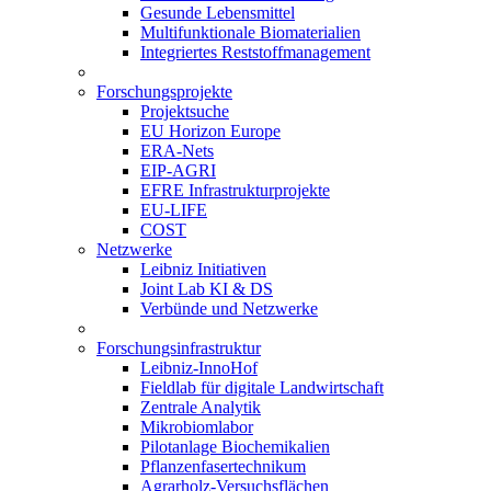
Gesunde Lebensmittel
Multifunktionale Biomaterialien
Integriertes Reststoffmanagement
Forschungsprojekte
Projektsuche
EU Horizon Europe
ERA-Nets
EIP-AGRI
EFRE Infrastrukturprojekte
EU-LIFE
COST
Netzwerke
Leibniz Initiativen
Joint Lab KI & DS
Verbünde und Netzwerke
Forschungsinfrastruktur
Leibniz-InnoHof
Fieldlab für digitale Landwirtschaft
Zentrale Analytik
Mikrobiomlabor
Pilotanlage Biochemikalien
Pflanzenfasertechnikum
Agrarholz-Versuchsflächen