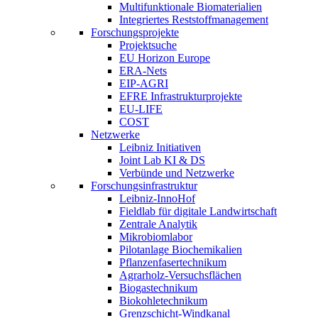
Multifunktionale Biomaterialien
Integriertes Reststoffmanagement
Forschungsprojekte
Projektsuche
EU Horizon Europe
ERA-Nets
EIP-AGRI
EFRE Infrastrukturprojekte
EU-LIFE
COST
Netzwerke
Leibniz Initiativen
Joint Lab KI & DS
Verbünde und Netzwerke
Forschungsinfrastruktur
Leibniz-InnoHof
Fieldlab für digitale Landwirtschaft
Zentrale Analytik
Mikrobiomlabor
Pilotanlage Biochemikalien
Pflanzenfasertechnikum
Agrarholz-Versuchsflächen
Biogastechnikum
Biokohletechnikum
Grenzschicht-Windkanal