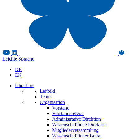
Leichte Sprache
DE
EN
Über Uns
Leitbild
Team
Organisation
Vorstand
Vorstandsreferat
Administrative Direktion
Wissenschaftliche Direktion
Mitgliederversammlung
Wissenschaftlicher Beirat