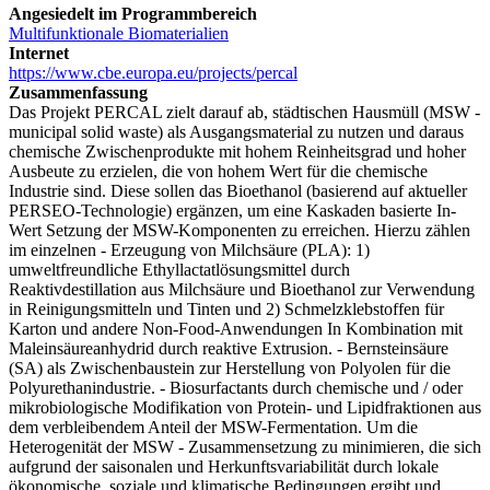
Angesiedelt im Programmbereich
Multifunktionale Biomaterialien
Internet
https://www.cbe.europa.eu/projects/percal
Zusammenfassung
Das Projekt PERCAL zielt darauf ab, städtischen Hausmüll (MSW -
municipal solid waste) als Ausgangsmaterial zu nutzen und daraus
chemische Zwischenprodukte mit hohem Reinheitsgrad und hoher
Ausbeute zu erzielen, die von hohem Wert für die chemische
Industrie sind. Diese sollen das Bioethanol (basierend auf aktueller
PERSEO-Technologie) ergänzen, um eine Kaskaden basierte In-
Wert Setzung der MSW-Komponenten zu erreichen. Hierzu zählen
im einzelnen - Erzeugung von Milchsäure (PLA): 1)
umweltfreundliche Ethyllactatlösungsmittel durch
Reaktivdestillation aus Milchsäure und Bioethanol zur Verwendung
in Reinigungsmitteln und Tinten und 2) Schmelzklebstoffen für
Karton und andere Non-Food-Anwendungen In Kombination mit
Maleinsäureanhydrid durch reaktive Extrusion. - Bernsteinsäure
(SA) als Zwischenbaustein zur Herstellung von Polyolen für die
Polyurethanindustrie. - Biosurfactants durch chemische und / oder
mikrobiologische Modifikation von Protein- und Lipidfraktionen aus
dem verbleibendem Anteil der MSW-Fermentation. Um die
Heterogenität der MSW - Zusammensetzung zu minimieren, die sich
aufgrund der saisonalen und Herkunftsvariabilität durch lokale
ökonomische, soziale und klimatische Bedingungen ergibt und