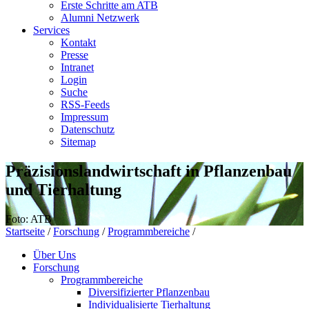
Erste Schritte am ATB
Alumni Netzwerk
Services
Kontakt
Presse
Intranet
Login
Suche
RSS-Feeds
Impressum
Datenschutz
Sitemap
Präzisionslandwirtschaft in Pflanzenbau
und Tierhaltung
Foto: ATB
Startseite
/
Forschung
/
Programmbereiche
/
Über Uns
Forschung
Programmbereiche
Diversifizierter Pflanzenbau
Individualisierte Tierhaltung