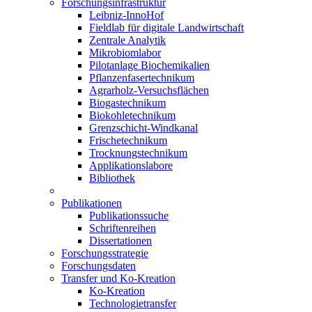
Forschungsinfrastruktur
Leibniz-InnoHof
Fieldlab für digitale Landwirtschaft
Zentrale Analytik
Mikrobiomlabor
Pilotanlage Biochemikalien
Pflanzenfasertechnikum
Agrarholz-Versuchsflächen
Biogastechnikum
Biokohletechnikum
Grenzschicht-Windkanal
Frischetechnikum
Trocknungstechnikum
Applikationslabore
Bibliothek
Publikationen
Publikationssuche
Schriftenreihen
Dissertationen
Forschungsstrategie
Forschungsdaten
Transfer und Ko-Kreation
Ko-Kreation
Technologietransfer