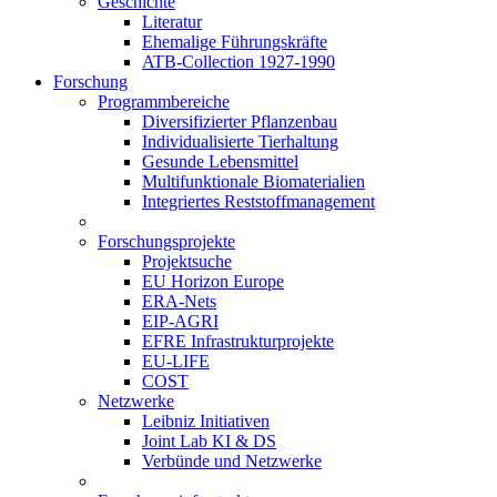
Geschichte
Literatur
Ehemalige Führungskräfte
ATB-Collection 1927-1990
Forschung
Programmbereiche
Diversifizierter Pflanzenbau
Individualisierte Tierhaltung
Gesunde Lebensmittel
Multifunktionale Biomaterialien
Integriertes Reststoffmanagement
Forschungsprojekte
Projektsuche
EU Horizon Europe
ERA-Nets
EIP-AGRI
EFRE Infrastrukturprojekte
EU-LIFE
COST
Netzwerke
Leibniz Initiativen
Joint Lab KI & DS
Verbünde und Netzwerke