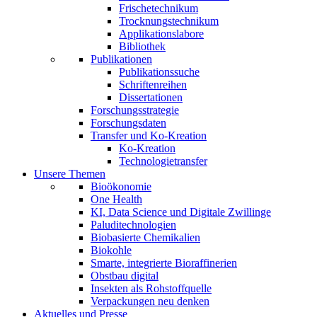
Frischetechnikum
Trocknungstechnikum
Applikationslabore
Bibliothek
Publikationen
Publikationssuche
Schriftenreihen
Dissertationen
Forschungsstrategie
Forschungsdaten
Transfer und Ko-Kreation
Ko-Kreation
Technologietransfer
Unsere Themen
Bioökonomie
One Health
KI, Data Science und Digitale Zwillinge
Paluditechnologien
Biobasierte Chemikalien
Biokohle
Smarte, integrierte Bioraffinerien
Obstbau digital
Insekten als Rohstoffquelle
Verpackungen neu denken
Aktuelles und Presse