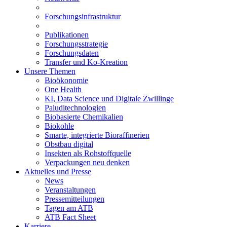
Forschungsinfrastruktur
Publikationen
Forschungsstrategie
Forschungsdaten
Transfer und Ko-Kreation
Unsere Themen
Bioökonomie
One Health
KI, Data Science und Digitale Zwillinge
Paluditechnologien
Biobasierte Chemikalien
Biokohle
Smarte, integrierte Bioraffinerien
Obstbau digital
Insekten als Rohstoffquelle
Verpackungen neu denken
Aktuelles und Presse
News
Veranstaltungen
Pressemitteilungen
Tagen am ATB
ATB Fact Sheet
Karriere