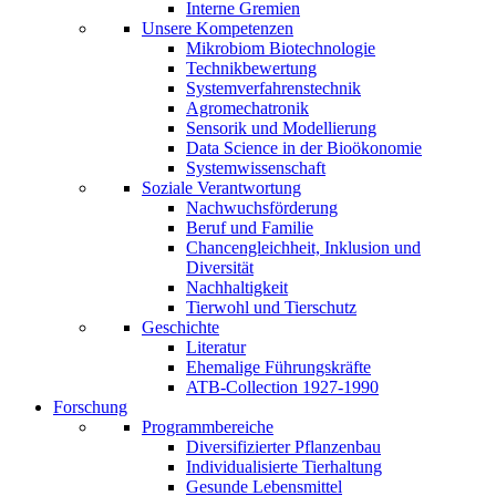
Interne Gremien
Unsere Kompetenzen
Mikrobiom Biotechnologie
Technikbewertung
Systemverfahrenstechnik
Agromechatronik
Sensorik und Modellierung
Data Science in der Bioökonomie
Systemwissenschaft
Soziale Verantwortung
Nachwuchsförderung
Beruf und Familie
Chancengleichheit, Inklusion und
Diversität
Nachhaltigkeit
Tierwohl und Tierschutz
Geschichte
Literatur
Ehemalige Führungskräfte
ATB-Collection 1927-1990
Forschung
Programmbereiche
Diversifizierter Pflanzenbau
Individualisierte Tierhaltung
Gesunde Lebensmittel