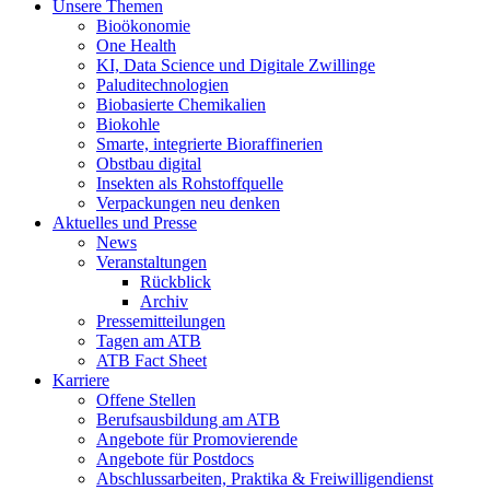
Unsere Themen
Bioökonomie
One Health
KI, Data Science und Digitale Zwillinge
Paluditechnologien
Biobasierte Chemikalien
Biokohle
Smarte, integrierte Bioraffinerien
Obstbau digital
Insekten als Rohstoffquelle
Verpackungen neu denken
Aktuelles und Presse
News
Veranstaltungen
Rückblick
Archiv
Pressemitteilungen
Tagen am ATB
ATB Fact Sheet
Karriere
Offene Stellen
Berufsausbildung am ATB
Angebote für Promovierende
Angebote für Postdocs
Abschlussarbeiten, Praktika & Freiwilligendienst