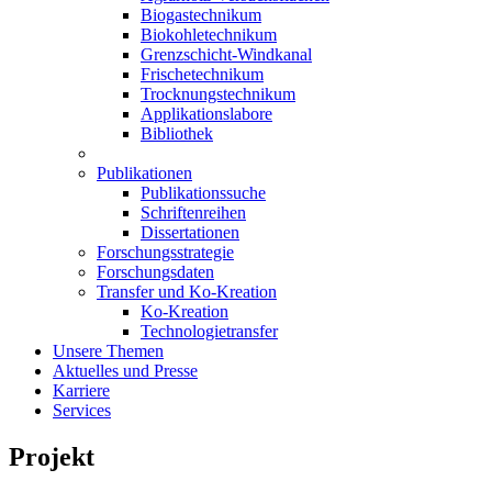
Biogastechnikum
Biokohletechnikum
Grenzschicht-Windkanal
Frischetechnikum
Trocknungstechnikum
Applikationslabore
Bibliothek
Publikationen
Publikationssuche
Schriftenreihen
Dissertationen
Forschungsstrategie
Forschungsdaten
Transfer und Ko-Kreation
Ko-Kreation
Technologietransfer
Unsere Themen
Aktuelles und Presse
Karriere
Services
Projekt