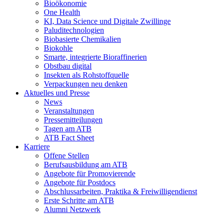
Bioökonomie
One Health
KI, Data Science und Digitale Zwillinge
Paluditechnologien
Biobasierte Chemikalien
Biokohle
Smarte, integrierte Bioraffinerien
Obstbau digital
Insekten als Rohstoffquelle
Verpackungen neu denken
Aktuelles und Presse
News
Veranstaltungen
Pressemitteilungen
Tagen am ATB
ATB Fact Sheet
Karriere
Offene Stellen
Berufsausbildung am ATB
Angebote für Promovierende
Angebote für Postdocs
Abschlussarbeiten, Praktika & Freiwilligendienst
Erste Schritte am ATB
Alumni Netzwerk