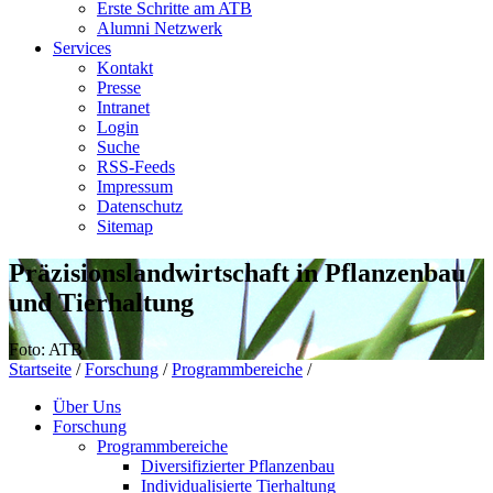
Erste Schritte am ATB
Alumni Netzwerk
Services
Kontakt
Presse
Intranet
Login
Suche
RSS-Feeds
Impressum
Datenschutz
Sitemap
Präzisionslandwirtschaft in Pflanzenbau
und Tierhaltung
Foto: ATB
Startseite
/
Forschung
/
Programmbereiche
/
Über Uns
Forschung
Programmbereiche
Diversifizierter Pflanzenbau
Individualisierte Tierhaltung