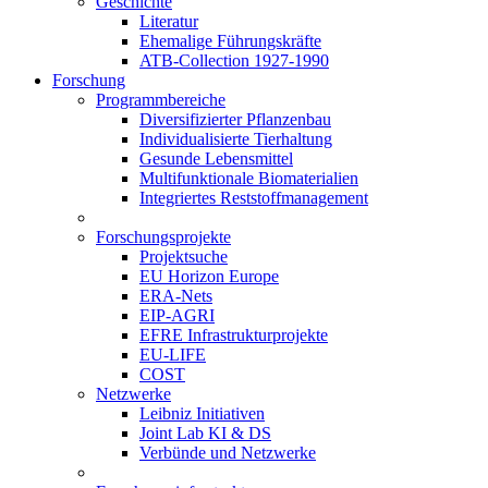
Geschichte
Literatur
Ehemalige Führungskräfte
ATB-Collection 1927-1990
Forschung
Programmbereiche
Diversifizierter Pflanzenbau
Individualisierte Tierhaltung
Gesunde Lebensmittel
Multifunktionale Biomaterialien
Integriertes Reststoffmanagement
Forschungsprojekte
Projektsuche
EU Horizon Europe
ERA-Nets
EIP-AGRI
EFRE Infrastrukturprojekte
EU-LIFE
COST
Netzwerke
Leibniz Initiativen
Joint Lab KI & DS
Verbünde und Netzwerke