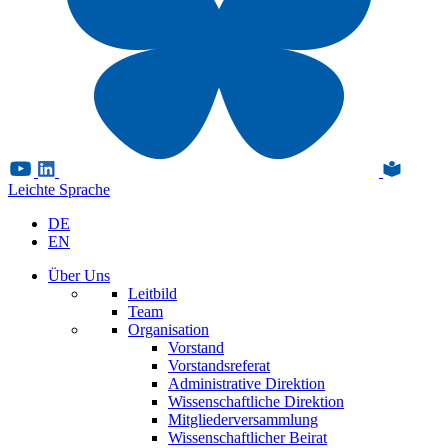
Leichte Sprache
DE
EN
Über Uns
Leitbild
Team
Organisation
Vorstand
Vorstandsreferat
Administrative Direktion
Wissenschaftliche Direktion
Mitgliederversammlung
Wissenschaftlicher Beirat