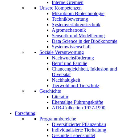
Interne Gremien
Unsere Kompetenzen
Mikrobiom Biotechnologie
Technikbewertung
Systemverfahrenstechnik
Agromechatronik
Sensorik und Modellierung
Data Science in der Bioökonomie
Systemwissenschaft
Soziale Verantwortung
Nachwuchsförderung
Beruf und Familie
Chancengleichheit, Inklusion und
Diversität
Nachhaltigkeit
Tierwohl und Tierschutz
Geschichte
Literatur
Ehemalige Führungskräfte
ATB-Collection 1927-1990
Forschung
Programmbereiche
Diversifizierter Pflanzenbau
Individualisierte Tierhaltung
Gesunde Lebensmittel