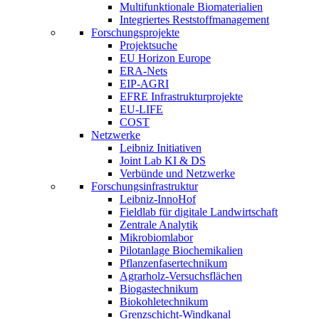
Multifunktionale Biomaterialien
Integriertes Reststoffmanagement
Forschungsprojekte
Projektsuche
EU Horizon Europe
ERA-Nets
EIP-AGRI
EFRE Infrastrukturprojekte
EU-LIFE
COST
Netzwerke
Leibniz Initiativen
Joint Lab KI & DS
Verbünde und Netzwerke
Forschungsinfrastruktur
Leibniz-InnoHof
Fieldlab für digitale Landwirtschaft
Zentrale Analytik
Mikrobiomlabor
Pilotanlage Biochemikalien
Pflanzenfasertechnikum
Agrarholz-Versuchsflächen
Biogastechnikum
Biokohletechnikum
Grenzschicht-Windkanal