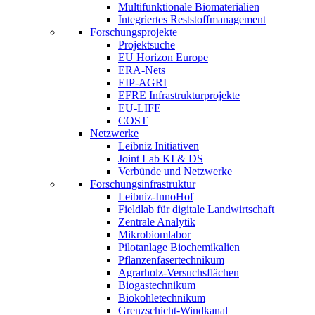
Multifunktionale Biomaterialien
Integriertes Reststoffmanagement
Forschungsprojekte
Projektsuche
EU Horizon Europe
ERA-Nets
EIP-AGRI
EFRE Infrastrukturprojekte
EU-LIFE
COST
Netzwerke
Leibniz Initiativen
Joint Lab KI & DS
Verbünde und Netzwerke
Forschungsinfrastruktur
Leibniz-InnoHof
Fieldlab für digitale Landwirtschaft
Zentrale Analytik
Mikrobiomlabor
Pilotanlage Biochemikalien
Pflanzenfasertechnikum
Agrarholz-Versuchsflächen
Biogastechnikum
Biokohletechnikum
Grenzschicht-Windkanal