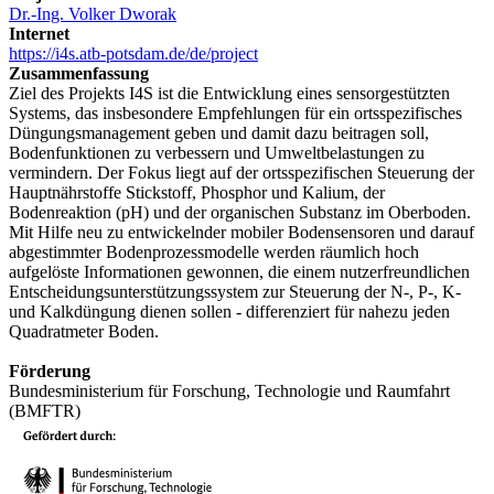
Dr.-Ing. Volker Dworak
Internet
https://i4s.atb-potsdam.de/de/project
Zusammenfassung
Ziel des Projekts I4S ist die Entwicklung eines sensorgestützten
Systems, das insbesondere Empfehlungen für ein ortsspezifisches
Düngungsmanagement geben und damit dazu beitragen soll,
Bodenfunktionen zu verbessern und Umweltbelastungen zu
vermindern. Der Fokus liegt auf der ortsspezifischen Steuerung der
Hauptnährstoffe Stickstoff, Phosphor und Kalium, der
Bodenreaktion (pH) und der organischen Substanz im Oberboden.
Mit Hilfe neu zu entwickelnder mobiler Bodensensoren und darauf
abgestimmter Bodenprozessmodelle werden räumlich hoch
aufgelöste Informationen gewonnen, die einem nutzerfreundlichen
Entscheidungsunterstützungssystem zur Steuerung der N-, P-, K-
und Kalkdüngung dienen sollen - differenziert für nahezu jeden
Quadratmeter Boden.
Förderung
Bundesministerium für Forschung, Technologie und Raumfahrt
(BMFTR)