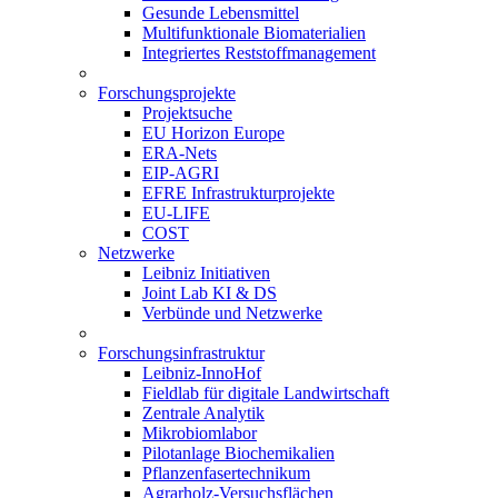
Gesunde Lebensmittel
Multifunktionale Biomaterialien
Integriertes Reststoffmanagement
Forschungsprojekte
Projektsuche
EU Horizon Europe
ERA-Nets
EIP-AGRI
EFRE Infrastrukturprojekte
EU-LIFE
COST
Netzwerke
Leibniz Initiativen
Joint Lab KI & DS
Verbünde und Netzwerke
Forschungsinfrastruktur
Leibniz-InnoHof
Fieldlab für digitale Landwirtschaft
Zentrale Analytik
Mikrobiomlabor
Pilotanlage Biochemikalien
Pflanzenfasertechnikum
Agrarholz-Versuchsflächen