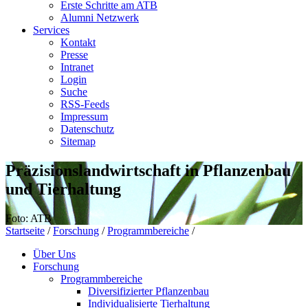
Erste Schritte am ATB
Alumni Netzwerk
Services
Kontakt
Presse
Intranet
Login
Suche
RSS-Feeds
Impressum
Datenschutz
Sitemap
Präzisionslandwirtschaft in Pflanzenbau
und Tierhaltung
Foto: ATB
Startseite
/
Forschung
/
Programmbereiche
/
Über Uns
Forschung
Programmbereiche
Diversifizierter Pflanzenbau
Individualisierte Tierhaltung