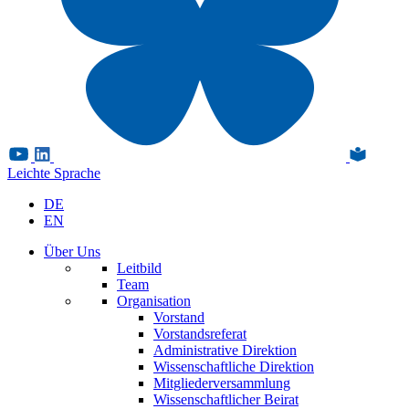
Leichte Sprache
DE
EN
Über Uns
Leitbild
Team
Organisation
Vorstand
Vorstandsreferat
Administrative Direktion
Wissenschaftliche Direktion
Mitgliederversammlung
Wissenschaftlicher Beirat