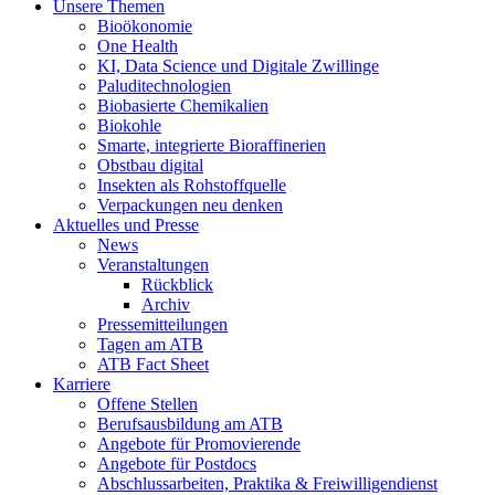
Unsere Themen
Bioökonomie
One Health
KI, Data Science und Digitale Zwillinge
Paluditechnologien
Biobasierte Chemikalien
Biokohle
Smarte, integrierte Bioraffinerien
Obstbau digital
Insekten als Rohstoffquelle
Verpackungen neu denken
Aktuelles und Presse
News
Veranstaltungen
Rückblick
Archiv
Pressemitteilungen
Tagen am ATB
ATB Fact Sheet
Karriere
Offene Stellen
Berufsausbildung am ATB
Angebote für Promovierende
Angebote für Postdocs
Abschlussarbeiten, Praktika & Freiwilligendienst