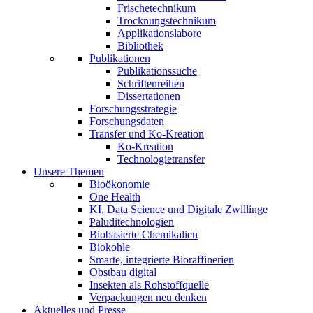
Frischetechnikum
Trocknungstechnikum
Applikationslabore
Bibliothek
Publikationen
Publikationssuche
Schriftenreihen
Dissertationen
Forschungsstrategie
Forschungsdaten
Transfer und Ko-Kreation
Ko-Kreation
Technologietransfer
Unsere Themen
Bioökonomie
One Health
KI, Data Science und Digitale Zwillinge
Paluditechnologien
Biobasierte Chemikalien
Biokohle
Smarte, integrierte Bioraffinerien
Obstbau digital
Insekten als Rohstoffquelle
Verpackungen neu denken
Aktuelles und Presse