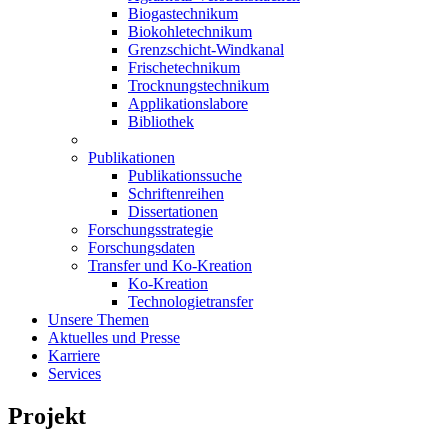
Biogastechnikum
Biokohletechnikum
Grenzschicht-Windkanal
Frischetechnikum
Trocknungstechnikum
Applikationslabore
Bibliothek
Publikationen
Publikationssuche
Schriftenreihen
Dissertationen
Forschungsstrategie
Forschungsdaten
Transfer und Ko-Kreation
Ko-Kreation
Technologietransfer
Unsere Themen
Aktuelles und Presse
Karriere
Services
Projekt