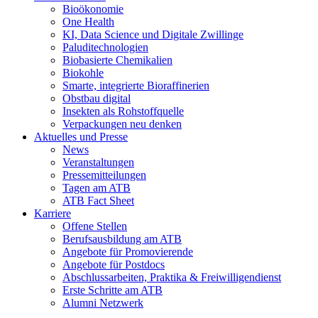
Bioökonomie
One Health
KI, Data Science und Digitale Zwillinge
Paluditechnologien
Biobasierte Chemikalien
Biokohle
Smarte, integrierte Bioraffinerien
Obstbau digital
Insekten als Rohstoffquelle
Verpackungen neu denken
Aktuelles und Presse
News
Veranstaltungen
Pressemitteilungen
Tagen am ATB
ATB Fact Sheet
Karriere
Offene Stellen
Berufsausbildung am ATB
Angebote für Promovierende
Angebote für Postdocs
Abschlussarbeiten, Praktika & Freiwilligendienst
Erste Schritte am ATB
Alumni Netzwerk