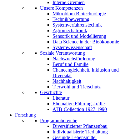
Interne Gremien
Unsere Kompetenzen
Mikrobiom Biotechnologie
Technikbewertung
Systemverfahrenstechnik
Agromechatronik
Sensorik und Modellierung
Data Science in der Bioökonomie
Systemwissenschaft
Soziale Verantwortung
Nachwuchsförderung
Beruf und Familie
Chancengleichheit, Inklusion und
Diversität
Nachhaltigkeit
Tierwohl und Tierschutz
Geschichte
Literatur
Ehemalige Führungskräfte
ATB-Collection 1927-1990
Forschung
Programmbereiche
Diversifizierter Pflanzenbau
Individualisierte Tierhaltung
Gesunde Lebensmittel