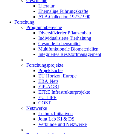
Geschichte
Literatur
Ehemalige Führungskräfte
ATB-Collection 1927-1990
Forschung
Programmbereiche
Diversifizierter Pflanzenbau
Individualisierte Tierhaltung
Gesunde Lebensmittel
Multifunktionale Biomaterialien
Integriertes Reststoffmanagement
Forschungsprojekte
Projektsuche
EU Horizon Europe
ERA-Nets
EIP-AGRI
EFRE Infrastrukturprojekte
EU-LIFE
COST
Netzwerke
Leibniz Initiativen
Joint Lab KI & DS
Verbünde und Netzwerke