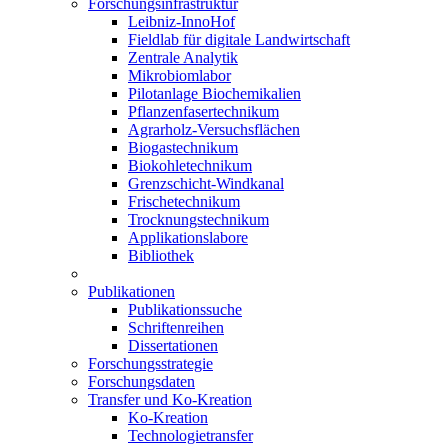
Forschungsinfrastruktur
Leibniz-InnoHof
Fieldlab für digitale Landwirtschaft
Zentrale Analytik
Mikrobiomlabor
Pilotanlage Biochemikalien
Pflanzenfasertechnikum
Agrarholz-Versuchsflächen
Biogastechnikum
Biokohletechnikum
Grenzschicht-Windkanal
Frischetechnikum
Trocknungstechnikum
Applikationslabore
Bibliothek
Publikationen
Publikationssuche
Schriftenreihen
Dissertationen
Forschungsstrategie
Forschungsdaten
Transfer und Ko-Kreation
Ko-Kreation
Technologietransfer