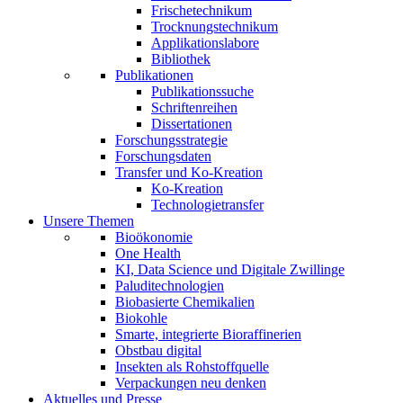
Frischetechnikum
Trocknungstechnikum
Applikationslabore
Bibliothek
Publikationen
Publikationssuche
Schriftenreihen
Dissertationen
Forschungsstrategie
Forschungsdaten
Transfer und Ko-Kreation
Ko-Kreation
Technologietransfer
Unsere Themen
Bioökonomie
One Health
KI, Data Science und Digitale Zwillinge
Paluditechnologien
Biobasierte Chemikalien
Biokohle
Smarte, integrierte Bioraffinerien
Obstbau digital
Insekten als Rohstoffquelle
Verpackungen neu denken
Aktuelles und Presse