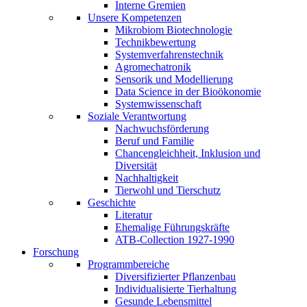
Interne Gremien
Unsere Kompetenzen
Mikrobiom Biotechnologie
Technikbewertung
Systemverfahrenstechnik
Agromechatronik
Sensorik und Modellierung
Data Science in der Bioökonomie
Systemwissenschaft
Soziale Verantwortung
Nachwuchsförderung
Beruf und Familie
Chancengleichheit, Inklusion und
Diversität
Nachhaltigkeit
Tierwohl und Tierschutz
Geschichte
Literatur
Ehemalige Führungskräfte
ATB-Collection 1927-1990
Forschung
Programmbereiche
Diversifizierter Pflanzenbau
Individualisierte Tierhaltung
Gesunde Lebensmittel