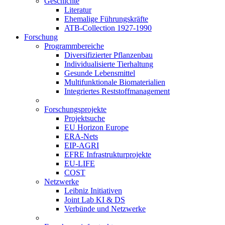
Geschichte
Literatur
Ehemalige Führungskräfte
ATB-Collection 1927-1990
Forschung
Programmbereiche
Diversifizierter Pflanzenbau
Individualisierte Tierhaltung
Gesunde Lebensmittel
Multifunktionale Biomaterialien
Integriertes Reststoffmanagement
Forschungsprojekte
Projektsuche
EU Horizon Europe
ERA-Nets
EIP-AGRI
EFRE Infrastrukturprojekte
EU-LIFE
COST
Netzwerke
Leibniz Initiativen
Joint Lab KI & DS
Verbünde und Netzwerke