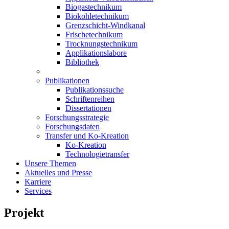
Biogastechnikum
Biokohletechnikum
Grenzschicht-Windkanal
Frischetechnikum
Trocknungstechnikum
Applikationslabore
Bibliothek
Publikationen
Publikationssuche
Schriftenreihen
Dissertationen
Forschungsstrategie
Forschungsdaten
Transfer und Ko-Kreation
Ko-Kreation
Technologietransfer
Unsere Themen
Aktuelles und Presse
Karriere
Services
Projekt