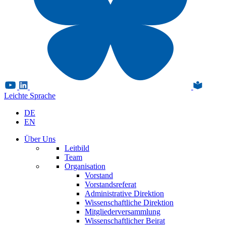
Leichte Sprache
DE
EN
Über Uns
Leitbild
Team
Organisation
Vorstand
Vorstandsreferat
Administrative Direktion
Wissenschaftliche Direktion
Mitgliederversammlung
Wissenschaftlicher Beirat