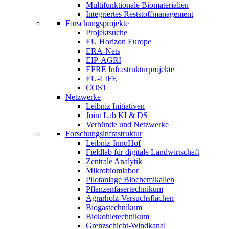
Multifunktionale Biomaterialien
Integriertes Reststoffmanagement
Forschungsprojekte
Projektsuche
EU Horizon Europe
ERA-Nets
EIP-AGRI
EFRE Infrastrukturprojekte
EU-LIFE
COST
Netzwerke
Leibniz Initiativen
Joint Lab KI & DS
Verbünde und Netzwerke
Forschungsinfrastruktur
Leibniz-InnoHof
Fieldlab für digitale Landwirtschaft
Zentrale Analytik
Mikrobiomlabor
Pilotanlage Biochemikalien
Pflanzenfasertechnikum
Agrarholz-Versuchsflächen
Biogastechnikum
Biokohletechnikum
Grenzschicht-Windkanal