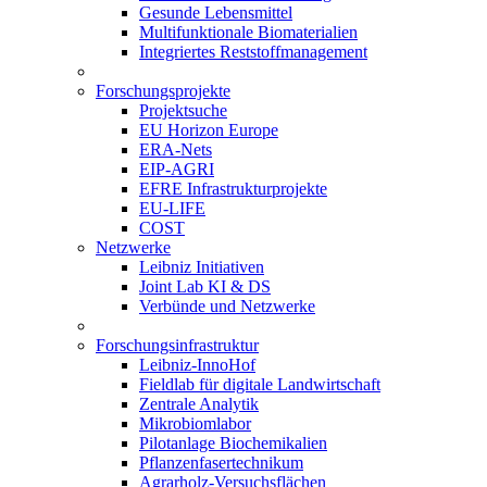
Gesunde Lebensmittel
Multifunktionale Biomaterialien
Integriertes Reststoffmanagement
Forschungsprojekte
Projektsuche
EU Horizon Europe
ERA-Nets
EIP-AGRI
EFRE Infrastrukturprojekte
EU-LIFE
COST
Netzwerke
Leibniz Initiativen
Joint Lab KI & DS
Verbünde und Netzwerke
Forschungsinfrastruktur
Leibniz-InnoHof
Fieldlab für digitale Landwirtschaft
Zentrale Analytik
Mikrobiomlabor
Pilotanlage Biochemikalien
Pflanzenfasertechnikum
Agrarholz-Versuchsflächen