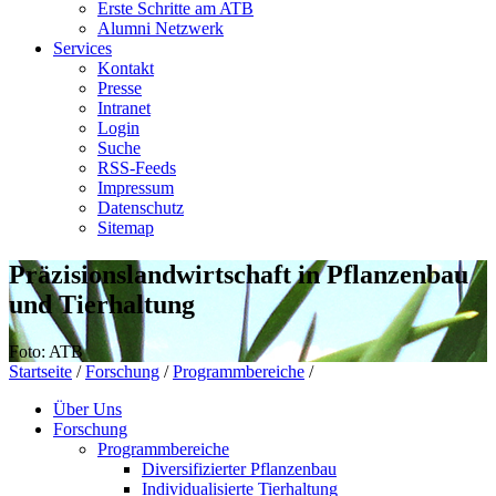
Erste Schritte am ATB
Alumni Netzwerk
Services
Kontakt
Presse
Intranet
Login
Suche
RSS-Feeds
Impressum
Datenschutz
Sitemap
Präzisionslandwirtschaft in Pflanzenbau
und Tierhaltung
Foto: ATB
Startseite
/
Forschung
/
Programmbereiche
/
Über Uns
Forschung
Programmbereiche
Diversifizierter Pflanzenbau
Individualisierte Tierhaltung