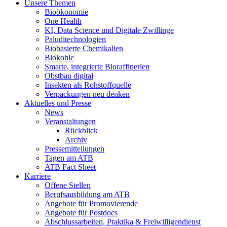
Unsere Themen
Bioökonomie
One Health
KI, Data Science und Digitale Zwillinge
Paluditechnologien
Biobasierte Chemikalien
Biokohle
Smarte, integrierte Bioraffinerien
Obstbau digital
Insekten als Rohstoffquelle
Verpackungen neu denken
Aktuelles und Presse
News
Veranstaltungen
Rückblick
Archiv
Pressemitteilungen
Tagen am ATB
ATB Fact Sheet
Karriere
Offene Stellen
Berufsausbildung am ATB
Angebote für Promovierende
Angebote für Postdocs
Abschlussarbeiten, Praktika & Freiwilligendienst