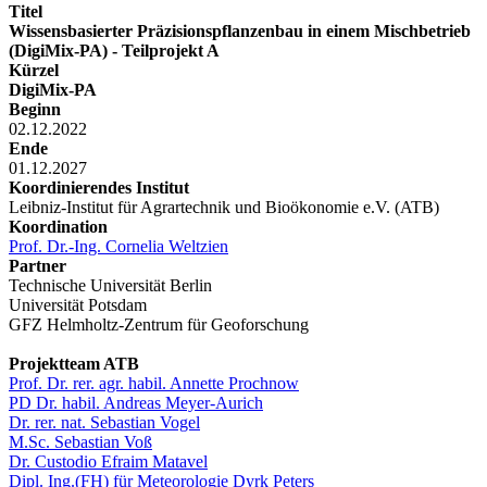
Titel
Wissensbasierter Präzisionspflanzenbau in einem Mischbetrieb
(DigiMix-PA) - Teilprojekt A
Kürzel
DigiMix-PA
Beginn
02.12.2022
Ende
01.12.2027
Koordinierendes Institut
Leibniz-Institut für Agrartechnik und Bioökonomie e.V. (ATB)
Koordination
Prof. Dr.-Ing. Cornelia Weltzien
Partner
Technische Universität Berlin
Universität Potsdam
GFZ Helmholtz-Zentrum für Geoforschung
Projektteam ATB
Prof. Dr. rer. agr. habil. Annette Prochnow
PD Dr. habil. Andreas Meyer-Aurich
Dr. rer. nat. Sebastian Vogel
M.Sc. Sebastian Voß
Dr. Custodio Efraim Matavel
Dipl. Ing.(FH) für Meteorologie Dyrk Peters