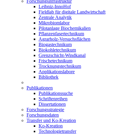
Forschungsinfrastruktur
Leibniz-InnoHof
Fieldlab für digitale Landwirtschaft
Zentrale Analytik
Mikrobiomlabor
Pilotanlage Biochemikalien
Pflanzenfasertechnikum
Agrarholz-Versuchsflächen
Biogastechnikum
Biokohletechnikum
Grenzschicht-Windkanal
Frischetechnikum
Trocknungstechnikum
Applikationslabore
Bibliothek
Publikationen
Publikationssuche
Schriftenreihen
Dissertationen
Forschungsstrategie
Forschungsdaten
Transfer und Ko-Kreation
Ko-Kreation
Technologietransfer