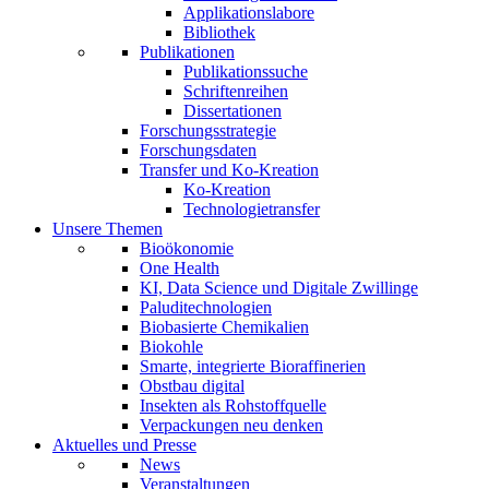
Applikationslabore
Bibliothek
Publikationen
Publikationssuche
Schriftenreihen
Dissertationen
Forschungsstrategie
Forschungsdaten
Transfer und Ko-Kreation
Ko-Kreation
Technologietransfer
Unsere Themen
Bioökonomie
One Health
KI, Data Science und Digitale Zwillinge
Paluditechnologien
Biobasierte Chemikalien
Biokohle
Smarte, integrierte Bioraffinerien
Obstbau digital
Insekten als Rohstoffquelle
Verpackungen neu denken
Aktuelles und Presse
News
Veranstaltungen