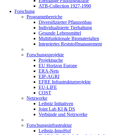
Ehemalige Führungskräfte
ATB-Collection 1927-1990
Forschung
Programmbereiche
Diversifizierter Pflanzenbau
Individualisierte Tierhaltung
Gesunde Lebensmittel
Multifunktionale Biomaterialien
Integriertes Reststoffmanagement
Forschungsprojekte
Projektsuche
EU Horizon Europe
ERA-Nets
EIP-AGRI
EFRE Infrastrukturprojekte
EU-LIFE
COST
Netzwerke
Leibniz Initiativen
Joint Lab KI & DS
Verbünde und Netzwerke
Forschungsinfrastruktur
Leibniz-InnoHof