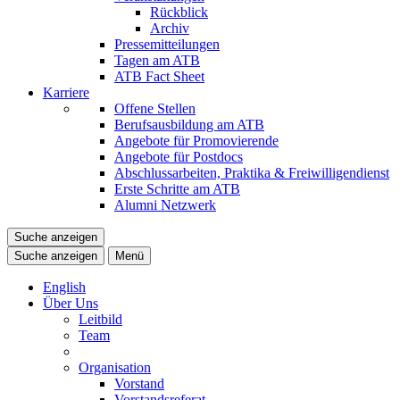
Rückblick
Archiv
Pressemitteilungen
Tagen am ATB
ATB Fact Sheet
Karriere
Offene Stellen
Berufsausbildung am ATB
Angebote für Promovierende
Angebote für Postdocs
Abschlussarbeiten, Praktika & Freiwilligendienst
Erste Schritte am ATB
Alumni Netzwerk
Suche anzeigen
Suche anzeigen
Menü
English
Über Uns
Leitbild
Team
Organisation
Vorstand
Vorstandsreferat