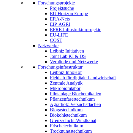
Forschungsprojekte
Projektsuche
EU Horizon Europe
ERA-Nets
EIP-AGRI
EFRE Infrastrukturprojekte
EU-LIFE
COST
Netzwerke
Leibniz Initiativen
Joint Lab KI & DS
Verbünde und Netzwerke
Forschungsinfrastruktur
Leibniz-InnoHof
Fieldlab für digitale Landwirtschaft
Zentrale Analytik
Mikrobiomlabor
Pilotanlage Biochemikalien
Pflanzenfasertechnikum
Agrarholz-Versuchsflächen
Biogastechnikum
Biokohletechnikum
Grenzschicht-Windkanal
Frischetechnikum
Trocknungstechnikum