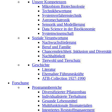
Unsere Kompetenzen
Mikrobiom Biotechnologie
Technikbewertung
Systemverfahrenstechnik
Agromechatronik
Sensorik und Modellierung
Data Science in der Bioökonomie
Systemwissenschaft
Soziale Verantwortung
Nachwuchsförderung
Beruf und Familie
Chancengleichheit, Inklusion und Diversität
Nachhaltigkeit
Tierwohl und Tierschutz
Geschichte
Literatur
Ehemalige Führungskräfte
ATB-Collection 1927-1990
Forschung
Programmbereiche
Diversifizierter Pflanzenbau
Individualisierte Tierhaltung
Gesunde Lebensmittel
Multifunktionale Biomaterialien
Integriertes Reststoffmanagement