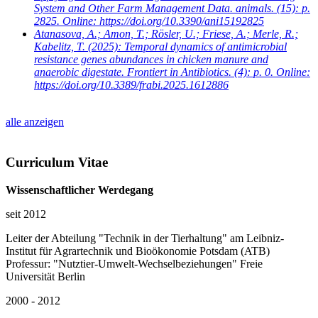
System and Other Farm Management Data. animals. (15): p.
2825. Online: https://doi.org/10.3390/ani15192825
Atanasova, A.; Amon, T.; Rösler, U.; Friese, A.; Merle, R.;
Kabelitz, T.
(2025): Temporal dynamics of antimicrobial
resistance genes abundances in chicken manure and
anaerobic digestate. Frontiert in Antibiotics. (4): p. 0. Online:
https://doi.org/10.3389/frabi.2025.1612886
alle anzeigen
Curriculum Vitae
Wissenschaftlicher Werdegang
seit 2012
Leiter der Abteilung "Technik in der Tierhaltung" am Leibniz-
Institut für Agrartechnik und Bioökonomie Potsdam (ATB)
Professur: "Nutztier-Umwelt-Wechselbeziehungen" Freie
Universität Berlin
2000 - 2012