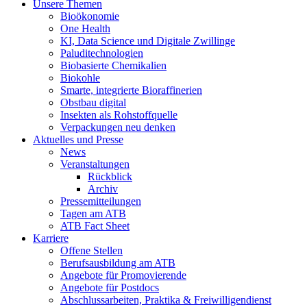
Unsere Themen
Bioökonomie
One Health
KI, Data Science und Digitale Zwillinge
Paluditechnologien
Biobasierte Chemikalien
Biokohle
Smarte, integrierte Bioraffinerien
Obstbau digital
Insekten als Rohstoffquelle
Verpackungen neu denken
Aktuelles und Presse
News
Veranstaltungen
Rückblick
Archiv
Pressemitteilungen
Tagen am ATB
ATB Fact Sheet
Karriere
Offene Stellen
Berufsausbildung am ATB
Angebote für Promovierende
Angebote für Postdocs
Abschlussarbeiten, Praktika & Freiwilligendienst