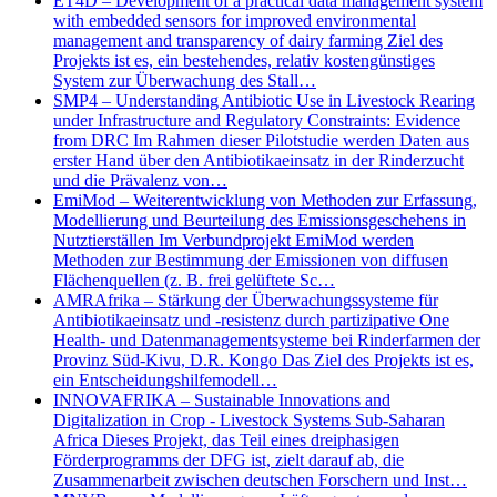
ET4D – Development of a practical data management system
with embedded sensors for improved environmental
management and transparency of dairy farming Ziel des
Projekts ist es, ein bestehendes, relativ kostengünstiges
System zur Überwachung des Stall…
SMP4 – Understanding Antibiotic Use in Livestock Rearing
under Infrastructure and Regulatory Constraints: Evidence
from DRC Im Rahmen dieser Pilotstudie werden Daten aus
erster Hand über den Antibiotikaeinsatz in der Rinderzucht
und die Prävalenz von…
EmiMod – Weiterentwicklung von Methoden zur Erfassung,
Modellierung und Beurteilung des Emissionsgeschehens in
Nutztierställen Im Verbundprojekt EmiMod werden
Methoden zur Bestimmung der Emissionen von diffusen
Flächenquellen (z. B. frei gelüftete Sc…
AMRAfrika – Stärkung der Überwachungssysteme für
Antibiotikaeinsatz und -resistenz durch partizipative One
Health- und Datenmanagementsysteme bei Rinderfarmen der
Provinz Süd-Kivu, D.R. Kongo Das Ziel des Projekts ist es,
ein Entscheidungshilfemodell…
INNOVAFRIKA – Sustainable Innovations and
Digitalization in Crop - Livestock Systems Sub-Saharan
Africa Dieses Projekt, das Teil eines dreiphasigen
Förderprogramms der DFG ist, zielt darauf ab, die
Zusammenarbeit zwischen deutschen Forschern und Inst…