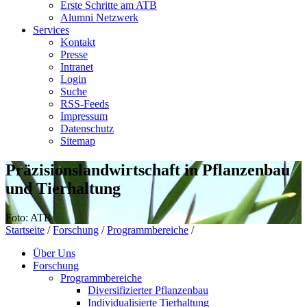
Erste Schritte am ATB
Alumni Netzwerk
Services
Kontakt
Presse
Intranet
Login
Suche
RSS-Feeds
Impressum
Datenschutz
Sitemap
Präzisionslandwirtschaft in Pflanzenbau
und Tierhaltung
Foto: ATB
Startseite
/
Forschung
/
Programmbereiche
/
Über Uns
Forschung
Programmbereiche
Diversifizierter Pflanzenbau
Individualisierte Tierhaltung