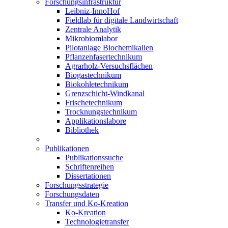
Forschungsinfrastruktur
Leibniz-InnoHof
Fieldlab für digitale Landwirtschaft
Zentrale Analytik
Mikrobiomlabor
Pilotanlage Biochemikalien
Pflanzenfasertechnikum
Agrarholz-Versuchsflächen
Biogastechnikum
Biokohletechnikum
Grenzschicht-Windkanal
Frischetechnikum
Trocknungstechnikum
Applikationslabore
Bibliothek
Publikationen
Publikationssuche
Schriftenreihen
Dissertationen
Forschungsstrategie
Forschungsdaten
Transfer und Ko-Kreation
Ko-Kreation
Technologietransfer