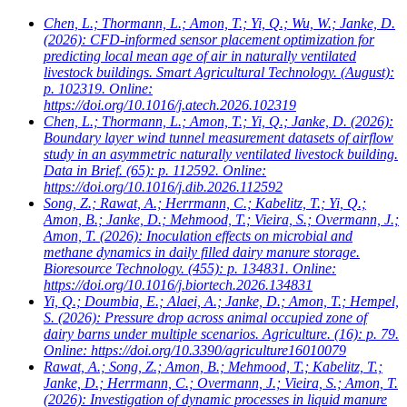
Chen, L.; Thormann, L.; Amon, T.; Yi, Q.; Wu, W.; Janke, D.
(2026): CFD-informed sensor placement optimization for
predicting local mean age of air in naturally ventilated
livestock buildings. Smart Agricultural Technology. (August):
p. 102319. Online:
https://doi.org/10.1016/j.atech.2026.102319
Chen, L.; Thormann, L.; Amon, T.; Yi, Q.; Janke, D.
(2026):
Boundary layer wind tunnel measurement datasets of airflow
study in an asymmetric naturally ventilated livestock building.
Data in Brief. (65): p. 112592. Online:
https://doi.org/10.1016/j.dib.2026.112592
Song, Z.; Rawat, A.; Herrmann, C.; Kabelitz, T.; Yi, Q.;
Amon, B.; Janke, D.; Mehmood, T.; Vieira, S.; Overmann, J.;
Amon, T.
(2026): Inoculation effects on microbial and
methane dynamics in daily filled dairy manure storage.
Bioresource Technology. (455): p. 134831. Online:
https://doi.org/10.1016/j.biortech.2026.134831
Yi, Q.; Doumbia, E.; Alaei, A.; Janke, D.; Amon, T.; Hempel,
S.
(2026): Pressure drop across animal occupied zone of
dairy barns under multiple scenarios. Agriculture. (16): p. 79.
Online: https://doi.org/10.3390/agriculture16010079
Rawat, A.; Song, Z.; Amon, B.; Mehmood, T.; Kabelitz, T.;
Janke, D.; Herrmann, C.; Overmann, J.; Vieira, S.; Amon, T.
(2026): Investigation of dynamic processes in liquid manure