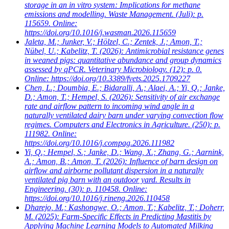
storage in an in vitro system: Implications for methane
emissions and modelling. Waste Management. (Juli): p.
115659. Online:
https://doi.org/10.1016/j.wasman.2026.115659
Jaleta, M.; Junker, V.; Hölzel, C.; Zentek, J.; Amon, T.;
Nübel, U.; Kabelitz, T.
(2026): Antimicrobial resistance genes
in weaned pigs: quantitative abundance and group dynamics
assessed by qPCR. Veterinary Microbiology. (12): p. 0.
Online: https://doi.org/10.3389/fvets.2025.1709227
Chen, L.; Doumbia, E.; Bidaralli, A.; Alaei, A.; Yi, Q.; Janke,
D.; Amon, T.; Hempel, S.
(2026): Sensitivity of air exchange
rate and airflow pattern to incoming wind angle in a
naturally ventilated dairy barn under varying convection flow
regimes. Computers and Electronics in Agriculture. (250): p.
111982. Online:
https://doi.org/10.1016/j.compag.2026.111982
Yi, Q.; Hempel, S.; Janke, D.; Wang, X.; Zhang, G.; Aarnink,
A.; Amon, B.; Amon, T.
(2026): Influence of barn design on
airflow and airborne pollutant dispersion in a naturally
ventilated pig barn with an outdoor yard. Results in
Engineering. (30): p. 110458. Online:
https://doi.org/10.1016/j.rineng.2026.110458
Dharejo, M.; Kashongwe, O.; Amon, T.; Kabelitz, T.; Doherr,
M.
(2025): Farm-Specific Effects in Predicting Mastitis by
Applying Machine Learning Models to Automated Milking