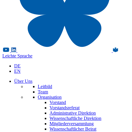
Leichte Sprache
DE
EN
Über Uns
Leitbild
Team
Organisation
Vorstand
Vorstandsreferat
Administrative Direktion
Wissenschaftliche Direktion
Mitgliederversammlung
Wissenschaftlicher Beirat