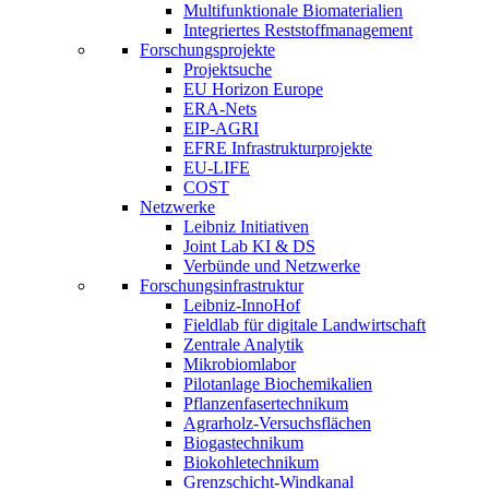
Multifunktionale Biomaterialien
Integriertes Reststoffmanagement
Forschungsprojekte
Projektsuche
EU Horizon Europe
ERA-Nets
EIP-AGRI
EFRE Infrastrukturprojekte
EU-LIFE
COST
Netzwerke
Leibniz Initiativen
Joint Lab KI & DS
Verbünde und Netzwerke
Forschungsinfrastruktur
Leibniz-InnoHof
Fieldlab für digitale Landwirtschaft
Zentrale Analytik
Mikrobiomlabor
Pilotanlage Biochemikalien
Pflanzenfasertechnikum
Agrarholz-Versuchsflächen
Biogastechnikum
Biokohletechnikum
Grenzschicht-Windkanal