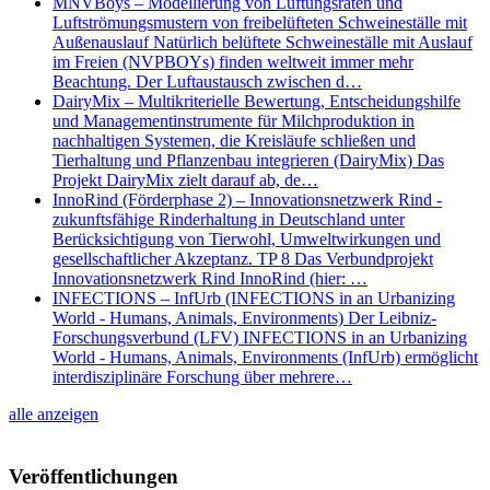
MNVBoys – Modellierung von Lüftungsraten und
Luftströmungsmustern von freibelüfteten Schweineställe mit
Außenauslauf Natürlich belüftete Schweineställe mit Auslauf
im Freien (NVPBOYs) finden weltweit immer mehr
Beachtung. Der Luftaustausch zwischen d…
DairyMix – Multikriterielle Bewertung, Entscheidungshilfe
und Managementinstrumente für Milchproduktion in
nachhaltigen Systemen, die Kreisläufe schließen und
Tierhaltung und Pflanzenbau integrieren (DairyMix) Das
Projekt DairyMix zielt darauf ab, de…
InnoRind (Förderphase 2) – Innovationsnetzwerk Rind -
zukunftsfähige Rinderhaltung in Deutschland unter
Berücksichtigung von Tierwohl, Umweltwirkungen und
gesellschaftlicher Akzeptanz. TP 8 Das Verbundprojekt
Innovationsnetzwerk Rind InnoRind (hier: …
INFECTIONS – InfUrb (INFECTIONS in an Urbanizing
World - Humans, Animals, Environments) Der Leibniz-
Forschungsverbund (LFV) INFECTIONS in an Urbanizing
World - Humans, Animals, Environments (InfUrb) ermöglicht
interdisziplinäre Forschung über mehrere…
alle anzeigen
Veröffentlichungen