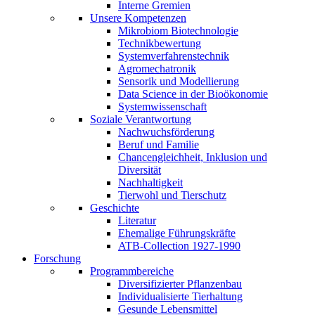
Interne Gremien
Unsere Kompetenzen
Mikrobiom Biotechnologie
Technikbewertung
Systemverfahrenstechnik
Agromechatronik
Sensorik und Modellierung
Data Science in der Bioökonomie
Systemwissenschaft
Soziale Verantwortung
Nachwuchsförderung
Beruf und Familie
Chancengleichheit, Inklusion und
Diversität
Nachhaltigkeit
Tierwohl und Tierschutz
Geschichte
Literatur
Ehemalige Führungskräfte
ATB-Collection 1927-1990
Forschung
Programmbereiche
Diversifizierter Pflanzenbau
Individualisierte Tierhaltung
Gesunde Lebensmittel