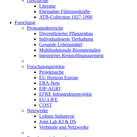
Geschichte
Literatur
Ehemalige Führungskräfte
ATB-Collection 1927-1990
Forschung
Programmbereiche
Diversifizierter Pflanzenbau
Individualisierte Tierhaltung
Gesunde Lebensmittel
Multifunktionale Biomaterialien
Integriertes Reststoffmanagement
Forschungsprojekte
Projektsuche
EU Horizon Europe
ERA-Nets
EIP-AGRI
EFRE Infrastrukturprojekte
EU-LIFE
COST
Netzwerke
Leibniz Initiativen
Joint Lab KI & DS
Verbünde und Netzwerke