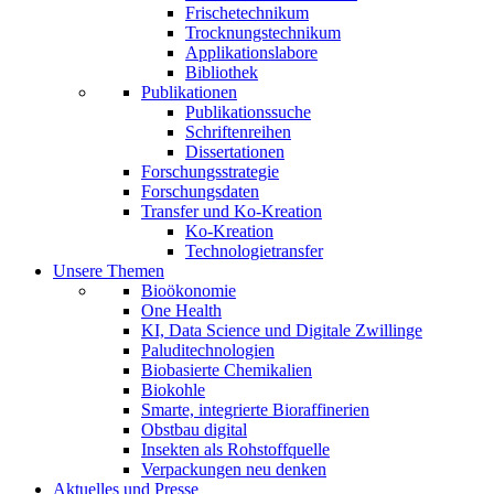
Frischetechnikum
Trocknungstechnikum
Applikationslabore
Bibliothek
Publikationen
Publikationssuche
Schriftenreihen
Dissertationen
Forschungsstrategie
Forschungsdaten
Transfer und Ko-Kreation
Ko-Kreation
Technologietransfer
Unsere Themen
Bioökonomie
One Health
KI, Data Science und Digitale Zwillinge
Paluditechnologien
Biobasierte Chemikalien
Biokohle
Smarte, integrierte Bioraffinerien
Obstbau digital
Insekten als Rohstoffquelle
Verpackungen neu denken
Aktuelles und Presse