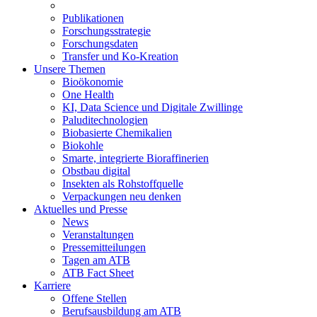
Publikationen
Forschungsstrategie
Forschungsdaten
Transfer und Ko-Kreation
Unsere Themen
Bioökonomie
One Health
KI, Data Science und Digitale Zwillinge
Paluditechnologien
Biobasierte Chemikalien
Biokohle
Smarte, integrierte Bioraffinerien
Obstbau digital
Insekten als Rohstoffquelle
Verpackungen neu denken
Aktuelles und Presse
News
Veranstaltungen
Pressemitteilungen
Tagen am ATB
ATB Fact Sheet
Karriere
Offene Stellen
Berufsausbildung am ATB