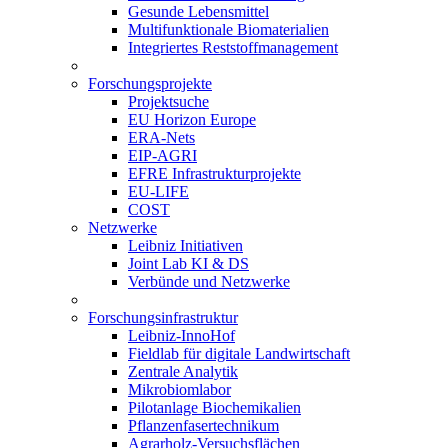
Gesunde Lebensmittel
Multifunktionale Biomaterialien
Integriertes Reststoffmanagement
Forschungsprojekte
Projektsuche
EU Horizon Europe
ERA-Nets
EIP-AGRI
EFRE Infrastrukturprojekte
EU-LIFE
COST
Netzwerke
Leibniz Initiativen
Joint Lab KI & DS
Verbünde und Netzwerke
Forschungsinfrastruktur
Leibniz-InnoHof
Fieldlab für digitale Landwirtschaft
Zentrale Analytik
Mikrobiomlabor
Pilotanlage Biochemikalien
Pflanzenfasertechnikum
Agrarholz-Versuchsflächen